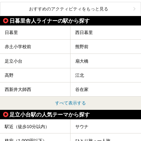
おすすめのアクティビティをもっと見る
日暮里舎人ライナーの駅から探す
日暮里
西日暮里
赤土小学校前
熊野前
足立小台
扇大橋
高野
江北
西新井大師西
谷在家
すべて表示する
足立小台駅の人気テーマから探す
駅近（徒歩10分以内）
サウナ
格安（1,000円以下）
ひとり旅・一人旅