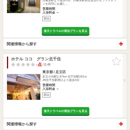
日暮里駅より徒歩5分。日暮里駅前交差点のセブンイレブ
ンを目印にお越し…
営業時間
入浴料金 ～
宿泊
楽天トラベルの宿泊プランを見る
関連情報から探す
ホテル ココ グラン北千住
お気に入
りに追加
-点
/ 0 件
東京都 / 足立区
足立小台駅2.97km
北千住駅281m
JR北千住駅西口より徒歩3分
営業時間
入浴料金 ～
宿泊
楽天トラベルの宿泊プランを見る
関連情報から探す