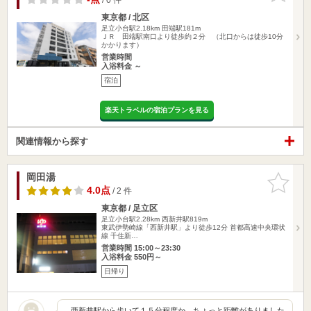
東京都 / 北区
足立小台駅2.18km
田端駅181m
ＪＲ 田端駅南口より徒歩約２分 （北口からは徒歩10分
かかります）
営業時間
入浴料金 ～
宿泊
楽天トラベルの宿泊プランを見る
関連情報から探す
岡田湯
お気に入
りに追加
4.0点
/ 2 件
東京都 / 足立区
足立小台駅2.28km
西新井駅819m
東武伊勢崎線「西新井駅」より徒歩12分 首都高速中央環状
線 千住新…
営業時間 15:00～23:30
入浴料金 550円～
日帰り
西新井駅から歩いて１５分程度か、ちょっと距離がありました