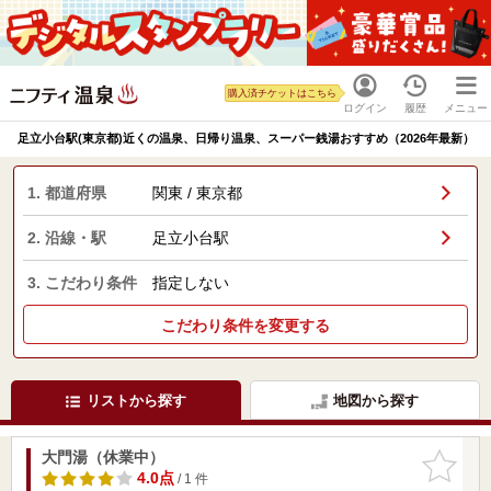
購入済チケットはこちら
ログイン
履歴
メニュー
足立小台駅(東京都)近くの温泉、日帰り温泉、スーパー銭湯おすすめ（2026年最新）
1. 都道府県
関東 / 東京都
2. 沿線・駅
足立小台駅
3. こだわり条件
指定しない
こだわり条件を変更する
リストから探す
地図から探す
大門湯（休業中）
お気に入
りに追加
4.0点
/ 1 件