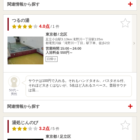
関連情報から探す
つるの湯
お気に入
りに追加
4.0点
/ 1 件
東京都 / 北区
足立小台駅3.13km
滝野川一丁目駅135m
都電荒川線「滝野川一丁目」駅下車、徒歩2分
営業時間 15:00～24:00
入浴料金 550円～
日帰り
サウナは100円で入れる。それもハンドタオル、バスタオル付、
それほど大きくはないが、5名ほど入れるスペース。普段サウナ
は混…
50代～
男性
関連情報から探す
湯処じんのび
お気に入
りに追加
3.2点
/ 5 件
東京都 / 足立区