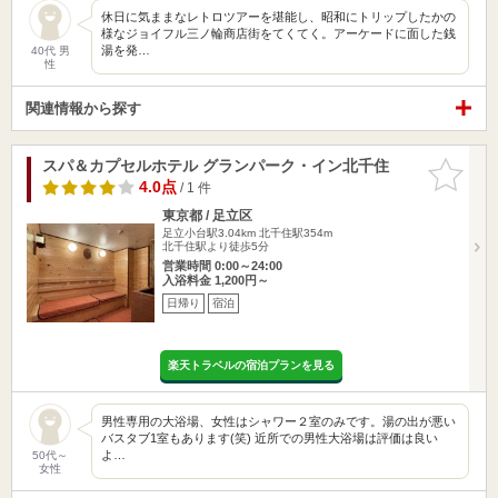
休日に気ままなレトロツアーを堪能し、昭和にトリップしたかの
様なジョイフル三ノ輪商店街をてくてく。アーケードに面した銭
湯を発…
40代 男
性
関連情報から探す
スパ＆カプセルホテル グランパーク・イン北千住
お気に入
りに追加
4.0点
/ 1 件
東京都 / 足立区
足立小台駅3.04km
北千住駅354m
北千住駅より徒歩5分
営業時間 0:00～24:00
入浴料金 1,200円～
日帰り
宿泊
楽天トラベルの宿泊プランを見る
男性専用の大浴場、女性はシャワー２室のみです。湯の出が悪い
バスタブ1室もあります(笑) 近所での男性大浴場は評価は良い
よ…
50代～
女性