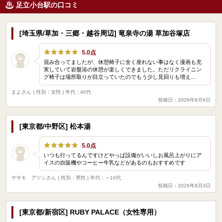
足立小台駅の口コミ
[埼玉県/草加・三郷・越谷周辺] 竜泉寺の湯 草加谷塚店
5.0点
混み合ってましたが、休憩椅子に全く座れない事はなく漫画も充
実していて岩盤浴の休憩が楽しくできました。ただリクライニン
グ椅子は場所取りが目立っていたのでもう少し見回りも増え…
まよさん
| 性別：女性 | 年代：40代
投稿日：2026年8月6日
[東京都/中野区] 松本湯
5.0点
いつも行ってるんですけどやっぱ設備がいいしお風呂上がりにア
イスの自販機やコーヒー牛乳などがあるのもおすすめです
ササキ アツシさん
| 性別：男性 | 年代：～10代
投稿日：2026年8月3日
[東京都/新宿区] RUBY PALACE（女性専用）