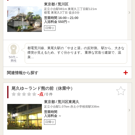
東京都 / 荒川区
足立小台駅981m
東尾久三丁目駅121m
都電 東尾久3丁目 徒歩3分
営業時間 16:00～21:00
入浴料金 550円～
日帰り
都電荒川線、東尾久駅の「やまと湯」の反対側。 駅から、大きな
煙突が見えるため、すぐ分かります。 重厚な宮造り建築で、温
泉…
50代～
男性
関連情報から探す
尾久ゆ～ランド熊の前（休業中）
お気に入
りに追加
-点
/ 0 件
東京都 / 荒川区東尾久
足立小台駅1.07km
赤土小学校前駅336m
営業時間
入浴料金 ～
日帰り