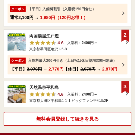
【平日】入館料割引（入湯税150円含む）
クーポン
通常
2,100円
→
1,980円（120円お得！）
2
両国湯屋江戸遊
4.6
入浴料：
2400円～
東京都墨田区亀沢1-5-8
入館料最大200円引き（土日祝は休日割増330円別途）
クーポン
【平日】
2,970円
→
2,770円
【休日】
2,970円
→
2,870円
3
天然温泉平和島
4.6
入浴料：
2400円～
東京都大田区平和島1-1-1 ビッグファン平和島2F
無料会員登録して続きを見る