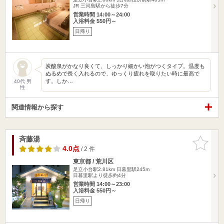
JR 三河島駅から徒歩7分
営業時間 14:00～24:00
入浴料金 550円～
日帰り
炭酸泉がかなり良くて、しっかり細かい泡がつくタイプ。温度も
ぬるめで長く入れるので、ゆっくり疲れを取りたい時に最高で
す。しか…
40代 男
性
関連情報から探す
斉藤湯
お気に入
りに追加
4.0点
/ 2 件
東京都 / 荒川区
足立小台駅2.81km
日暮里駅245m
日暮里駅より徒歩約4分
営業時間 14:00～23:00
入浴料金 550円～
日帰り