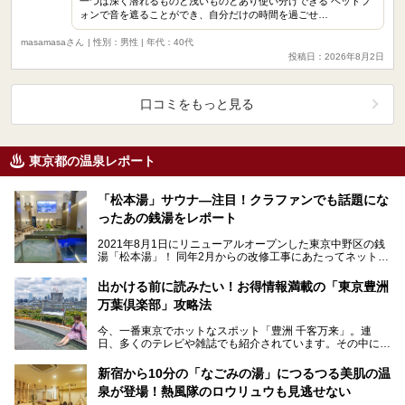
一つは深く潜れるものと浅いものとあり使い分けできる ヘッドフ
ォンで音を遮ることができ、自分だけの時間を過ごせ…
masamasaさん
| 性別：男性 | 年代：40代
投稿日：2026年8月2日
口コミをもっと見る
東京都の温泉レポート
「松本湯」サウナ―注目！クラファンでも話題にな
ったあの銭湯をレポート
2021年8月1日にリニューアルオープンした東京中野区の銭
湯「松本湯」！ 同年2月からの改修工事にあたってネットで
呼びかけたクラウドファンディングは、なんとわ…
出かける前に読みたい！お得情報満載の「東京豊洲
万葉倶楽部」攻略法
今、一番東京でホットなスポット「豊洲 千客万来」。連
日、多くのテレビや雑誌でも紹介されています。その中にあ
る温浴施設「東京豊洲 万葉倶楽部」へ、ニフティ温泉編
集…
新宿から10分の「なごみの湯」につるつる美肌の温
泉が登場！熱風隊のロウリュウも見逃せない