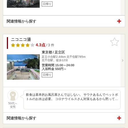
日帰り
関連情報から探す
ニコニコ湯
お気に入
りに追加
4.3点
/ 3 件
東京都 / 足立区
足立小台駅2.44km
北千住駅785m
北千住駅、徒歩12分
営業時間 15:00～24:00
入浴料金 550円～
日帰り
飲食は基本的お風呂屋さんではしない。 サウナあるんでペットボ
トルのお水は必要。 コロナウイルスさん対策もあるから黙って…
50代～
女性
関連情報から探す