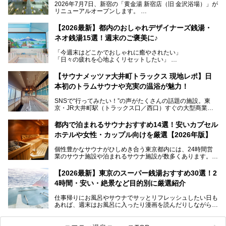
2026年7月7日、新宿の「黄金湯 新宿店（旧 金沢浴場）」が
リニューアルオープンします。
レトロでノスタルジックなタイル絵はそのまま、昔からここ
【2026最新】都内のおしゃれデザイナーズ銭湯・
を知る地元の人にも、新しく足を運んでくれる人にも愛され
ネオ銭湯15選！週末のご褒美に♪
る、今の時代の"銭湯"として生まれ変わりました。洞窟のよ
うなユニークなサウナ、自家醸造のクラフトビールが飲める
「今週末はどこかでおしゃれに癒やされたい」
ビアバーなど、新しく登場したスポットも併せて紹介しま
「日々の疲れを心地よくリセットしたい」
す。充実した設備があるのに、基本の入浴料が銭湯価格の5
──そんなときにおすすめなのが、今、都内で大きなブーム
50円というのも嬉しすぎます！
となっている新しいスタイルの銭湯です。
【サウナメッツァ大井町トラックス 現地レポ】日
本初のトラムサウナや充実の温浴が魅力！
最近、SNSやメディアで「デザイナーズ銭湯」や「ネオ銭
湯」という言葉をよく耳にしませんか？
SNSで“行ってみたい！”の声がたくさんの話題の施設。東
京・JR大井町駅（トラックス口／西口）すぐの大型商業施
本記事では、そもそもこれらがどんな銭湯なのか、その気に
設・大井町 トラックスに、2026年3月28日、「サウナメッ
なる違いを分かりやすく解説！さらに、都内で絶対に外せな
ツァ大井町トラックス」がニューオープン。施設の様子をレ
いおしゃれな名店15選を、おすすめの順番で一挙にご紹介
都内で泊まれるサウナおすすめ14選！安いカプセル
ポ―トします。
します。
ホテルや女性・カップル向けを厳選【2026年版】
個性豊かなサウナがひしめき合う東京都内には、24時間営
業のサウナ施設や泊まれるサウナ施設が数多くあります。
終電を逃した深夜の利用に限らず、時間を気にしないサウナ
を旅の目的とする「サ旅」や自分へのご褒美のための宿泊な
【2026最新】東京のスーパー銭湯おすすめ30選！2
ど、自分の好きなタイミングで好きなだけサ活ができるのが
4時間・安い・絶景など目的別に厳選紹介
魅力です。
仕事帰りにお風呂やサウナでサッとリフレッシュしたい日も
最近では、男性専用施設だけでなく、カップルや女性に嬉し
あれば、週末はお風呂に入ったり漫画を読んだりしながら一
い個室サウナも増えてきました。
日中ダラダラ過ごしたい日もあると思います。
この記事では、東京都内にある24時間営業のサウナの中か
また、終電を逃してしまい、「このまま朝までゆっくりでき