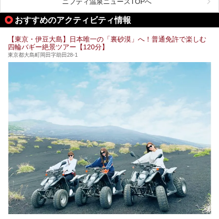
ら、特におすすめしたい施設14選をご紹介します。
ニフティ温泉ニュースTOPへ
る場所があれば」と探した経験がある人も多いのではないで
宿泊可能な施設もピックアップしているので、ぜひチェック
しょうか。
してみてください。
おすすめのアクティビティ情報
そこで本記事では、東京でおすすめのスーパー銭湯を、目的
別に厳選した30施設からご紹介します。
【東京・伊豆大島】日本唯一の「裏砂漠」へ！普通免許で楽しむ
24時間営業で宿泊できる施設や、1,000円以下で楽しめる安
四輪バギー絶景ツアー【120分】
い施設、デートや休日レジャーにもぴったりなエンタメ要素
が充実した施設など、利用のシーンに合わせて参考にしてく
東京都大島町岡田字助田28-1
ださい。