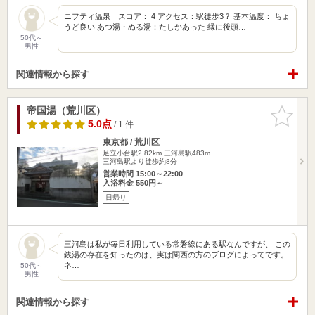
ニフティ温泉 スコア： 4 アクセス：駅徒歩3？ 基本温度： ちょ
うど良い あつ湯・ぬる湯：たしかあった 縁に後頭…
50代～
男性
関連情報から探す
帝国湯（荒川区）
お気に入
りに追加
5.0点
/ 1 件
東京都 / 荒川区
足立小台駅2.82km
三河島駅483m
三河島駅より徒歩約8分
営業時間 15:00～22:00
入浴料金 550円～
日帰り
三河島は私が毎日利用している常磐線にある駅なんですが、 この
銭湯の存在を知ったのは、実は関西の方のブログによってです。
ネ…
50代～
男性
関連情報から探す