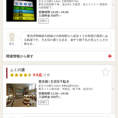
足立小台駅3.14km
大師前駅579m
東武大師前駅下車、徒歩8分 日暮里・舎人ライナー 西新井
大師西駅下…
営業時間 14:00～24:00
入浴料金 550円～
日帰り
東武伊勢崎線大師線の大師前駅から徒歩１０分程度の場所にあ
る銭湯です。大き目の通りを歩き、途中で銚子丸が見えたらその
角を左…
匿名
関連情報から探す
ふくの湯
お気に入
りに追加
4.5点
/ 2 件
東京都 / 文京区千駄木
足立小台駅3.20km
本駒込駅445m
東京メトロ南北線「本駒込」駅下車、徒歩5分
営業時間 11:00～24:00
入浴料金 550円～
日帰り