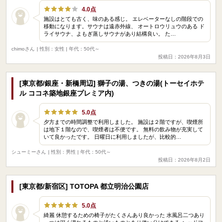
4.0点
施設はとても古く、味のある感じ。 エレベーターなしの階段での
移動になります。サウナは遠赤外線、 オートロウリュウのある ド
ライサウナ、よもぎ蒸しサウナがあり結構良い。 た…
chimoさん
| 性別：女性 | 年代：50代～
投稿日：2026年8月3日
[東京都/銀座・新橋周辺] 獅子の湯、つきの湯(トーセイホテ
ル ココネ築地銀座プレミア内)
5.0点
夕方までの時間調整で利用しました。 施設は２階ですが、喫煙所
は地下１階なので、喫煙者は不便です。 無料の飲み物が充実して
いて良かったです。 日曜日に利用しましたが、比較的…
シューミーさん
| 性別：男性 | 年代：50代～
投稿日：2026年8月2日
[東京都/新宿区] TOTOPA 都立明治公園店
5.0点
綺麗 休憩するための椅子がたくさんあり良かった 水風呂二つあり