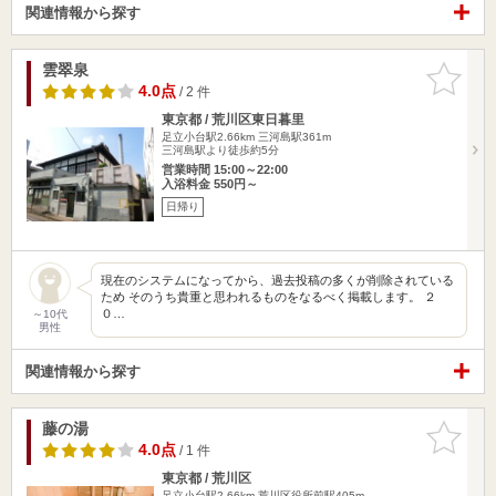
関連情報から探す
雲翠泉
お気に入
りに追加
4.0点
/ 2 件
東京都 / 荒川区東日暮里
足立小台駅2.66km
三河島駅361m
三河島駅より徒歩約5分
営業時間 15:00～22:00
入浴料金 550円～
日帰り
現在のシステムになってから、過去投稿の多くが削除されている
ため そのうち貴重と思われるものをなるべく掲載します。 ２
０…
～10代
男性
関連情報から探す
藤の湯
お気に入
りに追加
4.0点
/ 1 件
東京都 / 荒川区
足立小台駅2.66km
荒川区役所前駅405m