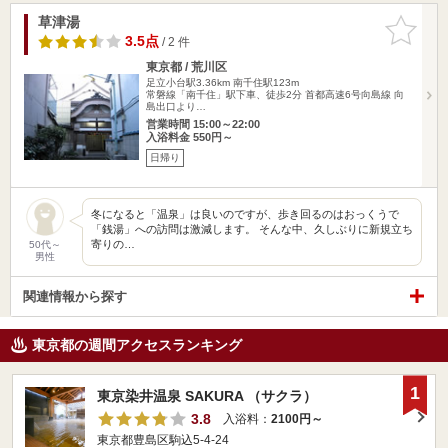
草津湯
お気に入
りに追加
3.5点
/ 2 件
東京都 / 荒川区
足立小台駅3.36km
南千住駅123m
常磐線「南千住」駅下車、徒歩2分 首都高速6号向島線 向
島出口より…
営業時間 15:00～22:00
入浴料金 550円～
日帰り
冬になると「温泉」は良いのですが、歩き回るのはおっくうで
「銭湯」への訪問は激減します。 そんな中、久しぶりに新規立ち
寄りの…
50代～
男性
関連情報から探す
東京都の週間アクセスランキング
1
東京染井温泉 SAKURA （サクラ）
3.8
入浴料：
2100円～
東京都豊島区駒込5-4-24