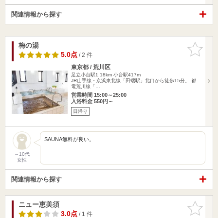
関連情報から探す
梅の湯
お気に入
りに追加
5.0点
/ 2 件
東京都 / 荒川区
足立小台駅1.18km
小台駅417m
JR山手線・京浜東北線「田端駅」北口から徒歩15分。 都
電荒川線「…
営業時間 15:00～25:00
入浴料金 550円～
日帰り
SAUNA無料が良い。
～10代
女性
関連情報から探す
ニュー恵美須
お気に入
りに追加
3.0点
/ 1 件