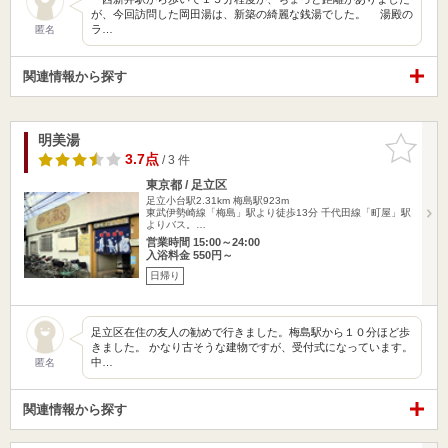
が、今回訪問した岡田湯は、新築の綺麗な銭湯でした。 湯殿の
ラ…
匿名
関連情報から探す
明美湯
お気に入
りに追加
3.7点
/ 3 件
東京都 / 足立区
足立小台駅2.31km
梅島駅923m
東武伊勢崎線「梅島」駅より徒歩13分 千代田線「町屋」駅
よりバス。…
営業時間 15:00～24:00
入浴料金 550円～
日帰り
足立区在住の友人の勧めで行きました。梅島駅から１０分ほど歩
きました。 かなり古そうな建物ですが、受付式になっています。
中…
匿名
関連情報から探す