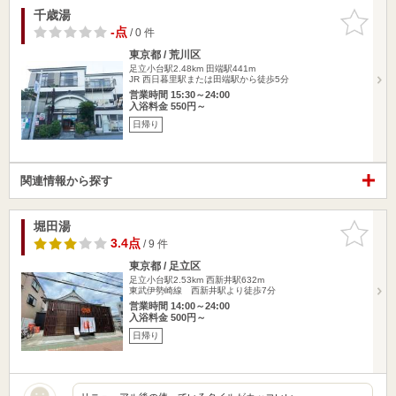
千歳湯
お気に入
りに追加
-点
/ 0 件
東京都 / 荒川区
足立小台駅2.48km
田端駅441m
JR 西日暮里駅または田端駅から徒歩5分
営業時間 15:30～24:00
入浴料金 550円～
日帰り
関連情報から探す
堀田湯
お気に入
りに追加
3.4点
/ 9 件
東京都 / 足立区
足立小台駅2.53km
西新井駅632m
東武伊勢崎線 西新井駅より徒歩7分
営業時間 14:00～24:00
入浴料金 500円～
日帰り