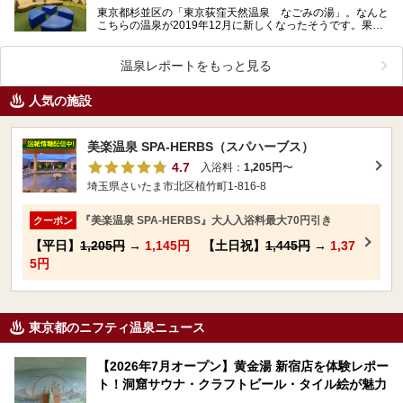
東京都杉並区の「東京荻窪天然温泉 なごみの湯」。なんと
こちらの温泉が2019年12月に新しくなったそうです。果た
して何がどう変わったのか、気になりませんか？気に…
温泉レポートをもっと見る
人気の施設
美楽温泉 SPA-HERBS（スパハーブス）
4.7
入浴料：
1,205円
〜
埼玉県さいたま市北区植竹町1-816-8
『美楽温泉 SPA-HERBS』大人入浴料最大70円引き
クーポン
【平日】
1,205円
→
1,145円
【土日祝】
1,445円
→
1,37
5円
東京都のニフティ温泉ニュース
【2026年7月オープン】黄金湯 新宿店を体験レポー
ト！洞窟サウナ・クラフトビール・タイル絵が魅力