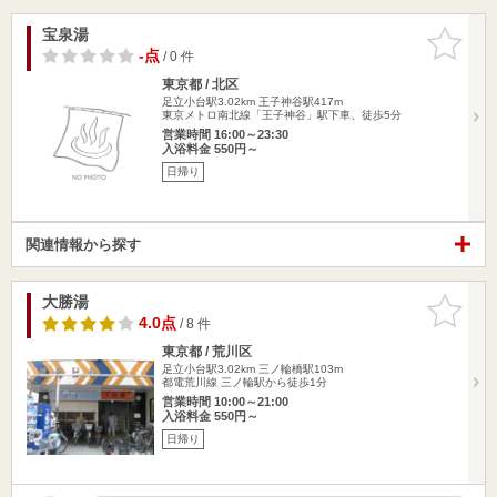
宝泉湯
お気に入
りに追加
-点
/ 0 件
東京都 / 北区
足立小台駅3.02km
王子神谷駅417m
東京メトロ南北線「王子神谷」駅下車、徒歩5分
営業時間 16:00～23:30
入浴料金 550円～
日帰り
関連情報から探す
大勝湯
お気に入
りに追加
4.0点
/ 8 件
東京都 / 荒川区
足立小台駅3.02km
三ノ輪橋駅103m
都電荒川線 三ノ輪駅から徒歩1分
営業時間 10:00～21:00
入浴料金 550円～
日帰り