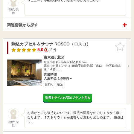
リニューアル後の使っているタイルがカッコいい
40代 男
性
関連情報から探す
駒込カプセル＆サウナ ROSCO（ロスコ）
お気に入
りに追加
5.0点
/ 2 件
東京都 / 北区
足立小台駅2.64km
駒込駅185m
電車でお越しの方は JR山手線駒込駅「東口」 地下鉄南北
線「４番出…
営業時間
入浴料金 1,400円～
日帰り
宿泊
楽天トラベルの宿泊プランを見る
お湯がとても気持ちいいです。温度の問題なのでしょうか？癖に
なります。ミストサウナも毎週香りが変わり楽しめます。 施設は
古…
30代 女
性