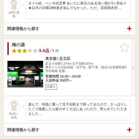
タイル絵、ペンキ絵見事 あいだに衝立のある洗い場が3ヶ所あり
★12月の日曜18時過ぎ混んでなかった。ただ、浴室脱衣所…
40代 男
性
関連情報から探す
梅の湯
お気に入
りに追加
3.4点
/ 5 件
東京都 / 足立区
足立小台駅3.27km
北千住駅165m
東京メトロ日比谷線「北千住」駅下車、徒歩1分首都高速6
号向島線 堤通…
営業時間 16:00～24:00
入浴料金 550円～
日帰り
遊んで、特急に乗って北千住駅まで帰ってきたので、さっぱりし
たくて検索したら駅のすぐそばにあったので、寄らせていただき
ました…
50代～
女性
関連情報から探す