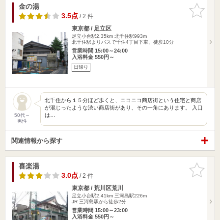
金の湯
お気に入
りに追加
3.5点
/ 2 件
東京都 / 足立区
足立小台駅2.35km
北千住駅993m
北千住駅よりバスで千住4丁目下車、徒歩10分
営業時間 15:00～24:00
入浴料金 550円～
日帰り
北千住から１５分ほど歩くと、ニコニコ商店街という住宅と商店
が混じったような渋い商店街があり、その一角にあります。 入口
は…
50代～
男性
関連情報から探す
喜楽湯
お気に入
りに追加
3.0点
/ 2 件
東京都 / 荒川区荒川
足立小台駅2.41km
三河島駅226m
JR 三河島駅から徒歩2分
営業時間 15:00～23:00
入浴料金 550円～