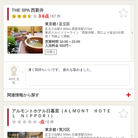
THE SPA 西新井
お気に入
りに追加
3.6点
/ 67 件
東京都 / 足立区
足立小台駅2.86km
西新井駅273m
東武スカイツリーライン「西新井駅」西口より徒歩3分環
状７号線より満願…
営業時間 10:00～23:00
入浴料金 550円～
日帰り
凄く気持ちいいです。 疲れも取れました。
40代 女
性
関連情報から探す
アルモントホテル日暮里（ＡＬＭＯＮＴ ＨＯＴＥ
お気に入
Ｌ ＮＩＰＰＯＲＩ）
りに追加
-点
/ 0 件
東京都 / 荒川区
足立小台駅2.95km
日暮里駅224m