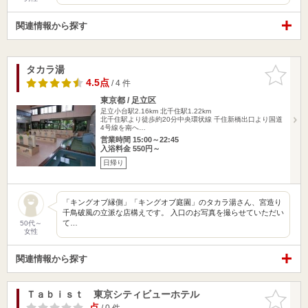
関連情報から探す
タカラ湯
お気に入
りに追加
4.5点
/ 4 件
東京都 / 足立区
足立小台駅2.16km
北千住駅1.22km
北千住駅より徒歩約20分中央環状線 千住新橋出口より国道
4号線を南へ…
営業時間 15:00～22:45
入浴料金 550円～
日帰り
「キングオブ縁側」「キングオブ庭園」のタカラ湯さん、宮造り
千鳥破風の立派な店構えです。 入口のお写真を撮らせていただい
て…
50代～
女性
関連情報から探す
Ｔａｂｉｓｔ 東京シティビューホテル
お気に入
りに追加
-点
/ 0 件