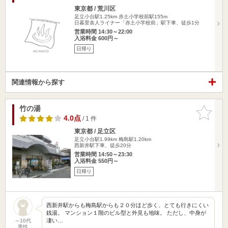
東京都 / 荒川区
足立小台駅1.25km
赤土小学校前駅155m
日暮里舎人ライナー「赤土小学校前」駅下車、徒歩1分
営業時間 14:30～22:00
入浴料金 600円～
日帰り
関連情報から探す
竹の湯
お気に入
りに追加
4.0点
/ 1 件
東京都 / 足立区
足立小台駅1.99km
梅島駅1.20km
西新井駅下車、徒歩20分
営業時間 14:50～23:30
入浴料金 550円～
日帰り
西新井駅からも梅島駅からも２０分ほど歩く、とても行きにくい
銭湯。 マンション１階のビル型と外見も地味。 ただし、中身が
凄い…
～10代
男性