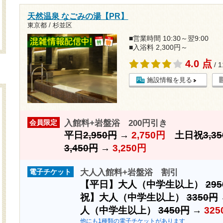
天然温泉 なごみの湯【PR】
東京都 / 杉並区
■営業時間 10:30～翌9:00
■入浴料 2,300円～
4.0 点
/ 
施設情報を見る
入館料+岩盤浴 200円引き
会員限定
平日
2,950円
→
2,750円
土日祝
3,3
3,450円
→
3,250円
大人入館料+岩盤浴 割引
電子チケット
【平日】大人（中学生以上）
29
祝】大人（中学生以上）
3350円
人（中学生以上）
3450円
→
325
他にも1種類の電子チケットがあります