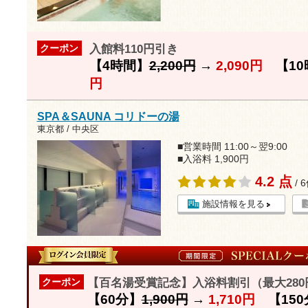
入館料110円引き
クーポン
【4時間】
2,200円
→
2,090円
【10
円
SPA＆SAUNA コリドーの湯
東京都 / 中央区
■営業時間 11:00～翌9:00
■入浴料 1,900円
4.2 点
/ 
施設情報を見る
【百名湯受賞記念】入浴料割引（最大280
クーポン
【60分】
1,900円
→
1,710円
【150