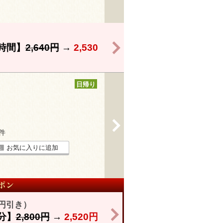
>
時間】
2,640円
→
2,530
日帰り
>
6件
お気に入りに追加
円引き）
>
分】
2,800円
→
2,520円