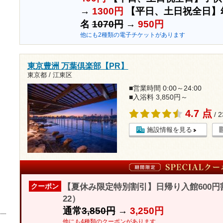
→
1300円
【平日、土日祝全日】
名
1070円
→
950円
他にも2種類の電子チケットがあります
東京豊洲 万葉倶楽部【PR】
東京都 / 江東区
■営業時間 0:00～24:00
■入浴料 3,850円～
4.7 点
/ 
施設情報を見る
【夏休み限定特別割引】日帰り入館600円
クーポン
22）
通常
3,850円
→
3,250円
他にも4種類のクーポンがあります