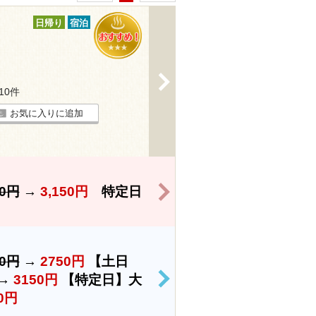
日帰り
宿泊
>
110件
お気に入りに追加
>
50円
→
3,150円
特定日
50円
→
2750円
【土日
→
3150円
【特定日】大
>
0円