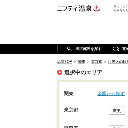
さくっと
温泉探し
温浴施設を探す
電
温泉TOP
>
関東
>
東京都
>
目黒区の日
選択中のエリア
全国から探す
関東
東京都
変更