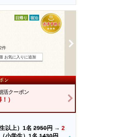
日帰り
宿泊
>
32件
お気に入りに追加
朝活クーポン
>
お得！）
生以上）1名
2950円
→
2
（小学生）1名
1430円