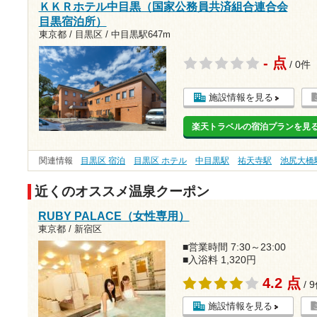
ＫＫＲホテル中目黒（国家公務員共済組合連合会
目黒宿泊所）
東京都 / 目黒区 /
中目黒駅647m
- 点
/ 0件
施設情報を見る
楽天トラベルの宿泊プランを見
関連情報
目黒区 宿泊
目黒区 ホテル
中目黒駅
祐天寺駅
池尻大橋
近くのオススメ温泉クーポン
RUBY PALACE（女性専用）
東京都 / 新宿区
■営業時間 7:30～23:00
■入浴料 1,320円
4.2 点
/ 
施設情報を見る