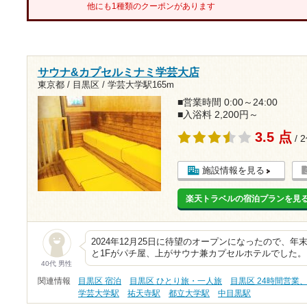
他にも1種類のクーポンがあります
サウナ&カプセルミナミ学芸大店
東京都 / 目黒区 /
学芸大学駅165m
■営業時間 0:00～24:00
■入浴料 2,200円～
3.5 点
/ 
施設情報を見る
楽天トラベルの宿泊プランを見
2024年12月25日に待望のオープンになったので、年
と1Fがパチ屋、上がサウナ兼カプセルホテルでした。
40代 男性
関連情報
目黒区 宿泊
目黒区 ひとり旅・一人旅
目黒区 24時間営業
学芸大学駅
祐天寺駅
都立大学駅
中目黒駅