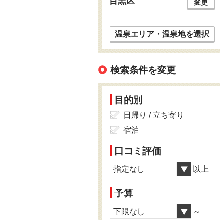
目黒区
変更
温泉エリア・温泉地を選択
検索条件を変更
目的別
日帰り / 立ち寄り
宿泊
口コミ評価
指定なし
以上
予算
下限なし
～