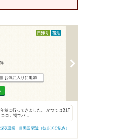
日帰り
宿泊
>
2件
お気に入りに追加
る
末年始に行ってきました。 かつてはB1F
 コロナ禍でパ…
、深夜営業
目黒区 駅近（徒歩10分以内）