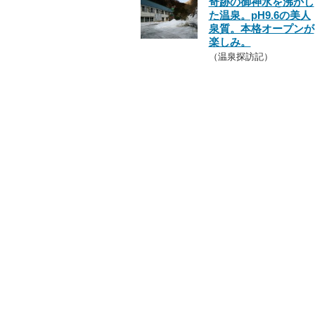
奇跡の御神水を沸かし
た温泉。pH9.6の美人
泉質。本格オープンが
楽しみ。
（温泉探訪記）