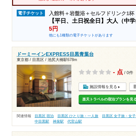
入館料＋岩盤浴＋セルフドリンク1杯 
電子チケット
【平日、土日祝全日】大人（中
5円
他にも1種類の電子チケットがあります
ドーミーインEXPRESS目黒青葉台
東京都 / 目黒区 /
池尻大橋駅678m
- 点
/ 0件
施設情報を見る
楽天トラベルの宿泊プランを見
関連情報
目黒区 宿泊
目黒区 ひとり旅・一人旅
目黒区 女子旅・女子
中目黒駅
神泉駅
代官山駅