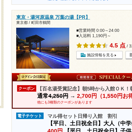
東京・湯河原温泉 万葉の湯【PR】
東京都 / 町田市鶴間
■営業時間 0:00～24:00
■入浴料 1,190円～
4.5 点
/ 
施設情報を見る
【百名湯受賞記念】朝5時から入館ＯＫ！
クーポン
通常
4,250円
→
2,700円（1,550円
他にも3種類のクーポンがあります
マル得セット日帰り入館 割引
電子チケット
【平日、土日祝全日】大人（中学
400円
【平日、土日祝全日】子供