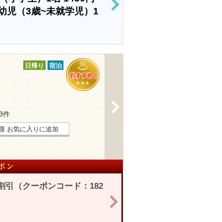
>
幼児（3歳~未就学児）1
日帰り
宿泊
>
23件
お気に入りに追加
割引（クーポンコード：182
>