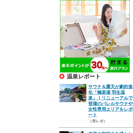
温泉レポート
サウナ＆露天が劇的進
化「極楽湯 羽生温
泉」！リニューアルで
登場のバレルサウナや
女性専用エリアをレポ
ート
（突レポ）