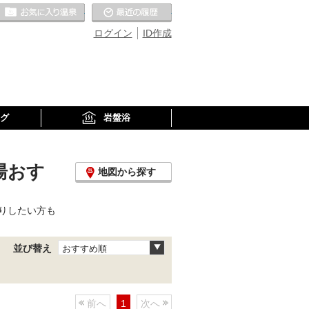
お気に入りの温泉
最近の履歴
ログイン
ID作成
グ
岩盤浴
湯おす
地図から探す
りしたい方も
並び替え
おすすめ順
前へ
1
次へ