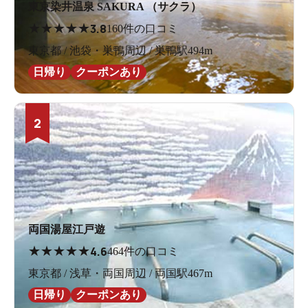
東京染井温泉 SAKURA （サクラ）
★
★
★
★
★
3.8
160件の口コミ
東京都 / 池袋・巣鴨周辺 / 巣鴨駅494m
日帰り
クーポンあり
2
両国湯屋江戸遊
★
★
★
★
★
4.6
464件の口コミ
東京都 / 浅草・両国周辺 / 両国駅467m
日帰り
クーポンあり