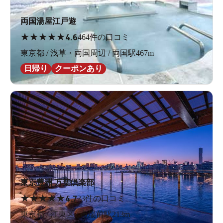
両国湯屋江戸遊
★
★
★
★
★
4.6
464件の口コミ
東京都 / 浅草・両国周辺 / 両国駅467m
日帰り
クーポンあり
東京豊洲 万葉倶楽部
★
★
★
★
★
4.7
23件の口コミ
東京都 / 江東区 / 市場前駅213m