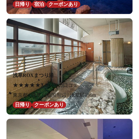
日帰り
宿泊
クーポンあり
浅草ROXまつり湯
★
★
★
★
★
3.6
61件の口コミ
東京都 / 浅草・両国周辺 / 浅草駅136m
日帰り
クーポンあり