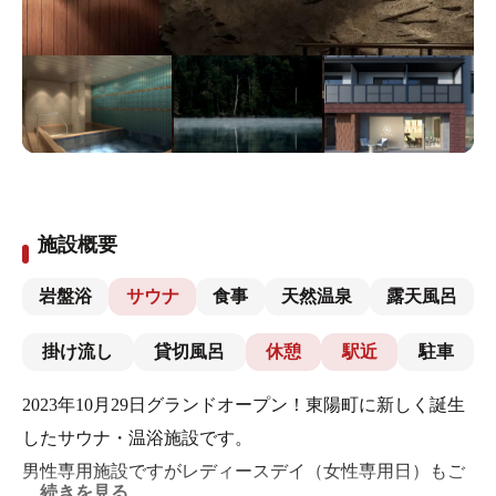
施設概要
岩盤浴
サウナ
食事
天然温泉
露天風呂
掛け流し
貸切風呂
休憩
駅近
駐車
2023年10月29日グランドオープン！東陽町に新しく誕生
したサウナ・温浴施設です。
男性専用施設ですがレディースデイ（女性専用日）もご
続きを見る