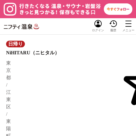
ログイン
履歴
メニュー
日帰り
NiHITARU（ニヒタル）
東
京
都
/
江
東
区
/
東
陽
町