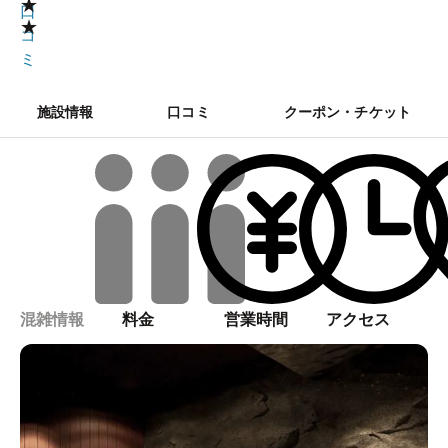
★
口
★
コ
ミ
施設情報
口コミ
クーポン・チケット
混雑情報
料金
営業時間
アクセス