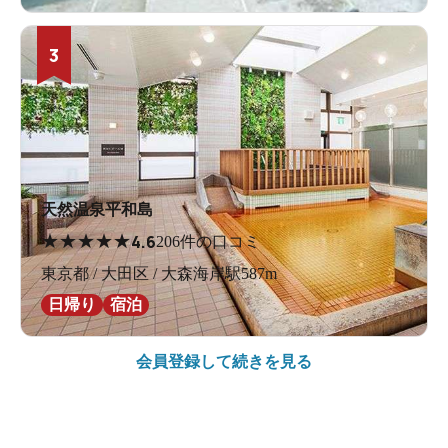
3
天然温泉平和島
★
★
★
★
★
4.6
206件の口コミ
東京都 / 大田区 / 大森海岸駅587m
日帰り
宿泊
会員登録して続きを見る