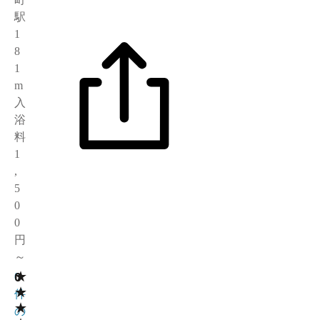
駅
1
8
1
m
入
浴
料
1
,
5
0
0
円
～
★
0
0
★
件
★
の