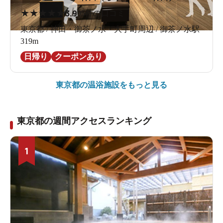
★
★
★
★
★
3.9
95件の口コミ
東京都 / 神田・御茶ノ水・大手町周辺 / 御茶ノ水駅
319m
日帰り
クーポンあり
東京都の
温浴施設をもっと見る
東京都の週間アクセスランキング
1