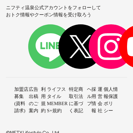
ニフティ温泉公式アカウントをフォローして
おトク情報やクーポン情報を受け取ろう
加盟店
広告
利
ライフス
特定商
ヘ
採
運
個人情
募集
出稿
用
タイル
取引法
ル
用
営
報保護
(資料
のご
規
MEMBER
に基づ
プ
情
会
ポリ
請求)
案内
約
S+規約
く表記
報
社
シー
©NIFTY Lifestyle Co., Ltd.