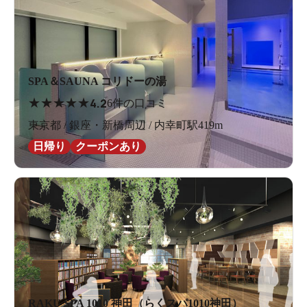
SPA＆SAUNA コリドーの湯
★
★
★
★
★
4.2
6件の口コミ
東京都 / 銀座・新橋周辺 / 内幸町駅419m
日帰り
クーポンあり
RAKU SPA 1010 神田（らくスパ1010神田）