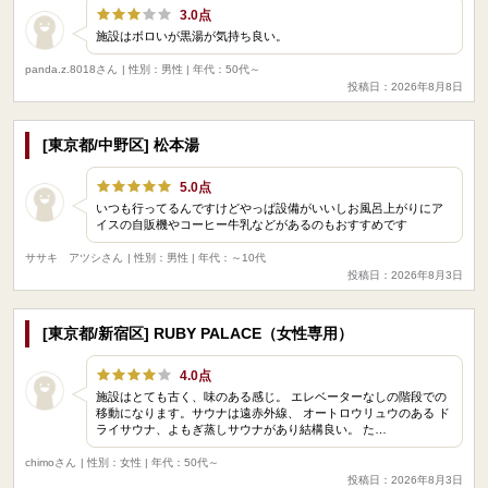
3.0点
施設はボロいが黒湯が気持ち良い。
panda.z.8018さん
| 性別：男性 | 年代：50代～
投稿日：2026年8月8日
[東京都/中野区] 松本湯
5.0点
いつも行ってるんですけどやっぱ設備がいいしお風呂上がりにア
イスの自販機やコーヒー牛乳などがあるのもおすすめです
ササキ アツシさん
| 性別：男性 | 年代：～10代
投稿日：2026年8月3日
[東京都/新宿区] RUBY PALACE（女性専用）
4.0点
施設はとても古く、味のある感じ。 エレベーターなしの階段での
移動になります。サウナは遠赤外線、 オートロウリュウのある ド
ライサウナ、よもぎ蒸しサウナがあり結構良い。 た…
chimoさん
| 性別：女性 | 年代：50代～
投稿日：2026年8月3日