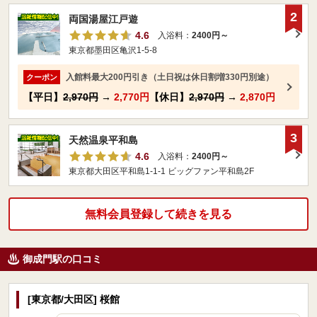
2
両国湯屋江戸遊
4.6
入浴料：
2400円～
東京都墨田区亀沢1-5-8
入館料最大200円引き（土日祝は休日割増330円別途）
クーポン
【平日】
2,970円
→
2,770円
【休日】
2,970円
→
2,870円
3
天然温泉平和島
4.6
入浴料：
2400円～
東京都大田区平和島1-1-1 ビッグファン平和島2F
無料会員登録して続きを見る
御成門駅の口コミ
[東京都/大田区] 桜館