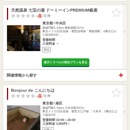
天然温泉 七宝の湯 ドーミーインPREMIUM銀座
お気に入
りに追加
-点
/ 0 件
東京都 / 中央区
御成門駅1.53km
東銀座駅247m
東京メトロ日比谷線・都営浅草線「東銀座駅」4番出口か
ら徒歩約4分 …
営業時間
入浴料金 ～
宿泊
楽天トラベルの宿泊プランを見る
関連情報から探す
Bonjour de こんにちは
お気に入
りに追加
-点
/ 0 件
東京都 / 港区
御成門駅1.54km
六本木駅287m
東京メトロ日比谷線、都営大江戸線 「六本木」3番出口よ
り徒歩5分
営業時間 10:00～20:00
入浴料金 3,900円～
日帰り