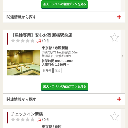
楽天トラベルの宿泊プランを見る
関連情報から探す
【男性専用】安心お宿 新橋駅前店
お気に入
りに追加
-点
/ 0 件
東京都 / 港区新橋
御成門駅793m
新橋駅150m
新橋駅より徒歩約30秒
営業時間 0:00～24:00
入浴料金 1,980円～
日帰り
宿泊
楽天トラベルの宿泊プランを見る
関連情報から探す
チェックイン新橋
お気に入
りに追加
-点
/ 0 件
東京都 / 港区