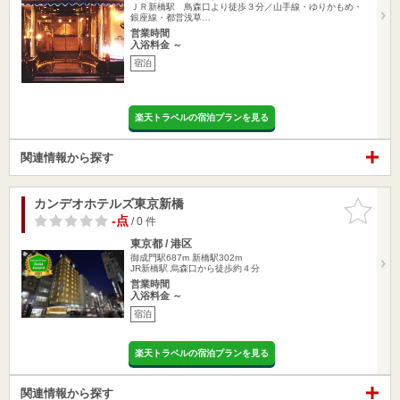
ＪＲ新橋駅 鳥森口より徒歩３分／山手線・ゆりかもめ・
銀座線・都営浅草…
営業時間
入浴料金 ～
宿泊
楽天トラベルの宿泊プランを見る
関連情報から探す
カンデオホテルズ東京新橋
お気に入
りに追加
-点
/ 0 件
東京都 / 港区
御成門駅687m
新橋駅302m
JR新橋駅 烏森口から徒歩約４分
営業時間
入浴料金 ～
宿泊
楽天トラベルの宿泊プランを見る
関連情報から探す