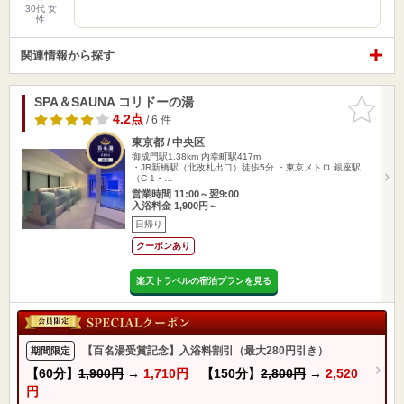
30代 女
性
関連情報から探す
SPA＆SAUNA コリドーの湯
お気に入
りに追加
4.2点
/ 6 件
東京都 / 中央区
御成門駅1.38km
内幸町駅417m
・JR新橋駅（北改札出口）徒歩5分 ・東京メトロ 銀座駅
（C-1・…
営業時間 11:00～翌9:00
入浴料金 1,900円～
日帰り
クーポンあり
楽天トラベルの宿泊プランを見る
【百名湯受賞記念】入浴料割引（最大280円引き）
期間限定
【60分】
1,900円
→
1,710円
【150分】
2,800円
→
2,520
円