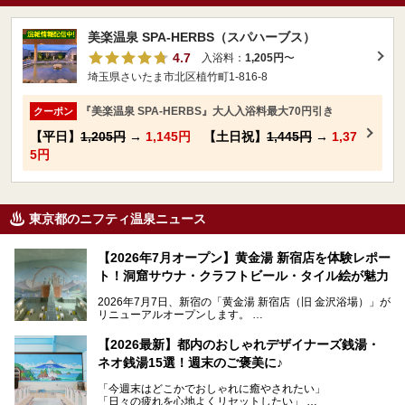
美楽温泉 SPA-HERBS（スパハーブス）
4.7
入浴料：
1,205円
〜
埼玉県さいたま市北区植竹町1-816-8
『美楽温泉 SPA-HERBS』大人入浴料最大70円引き
クーポン
【平日】
1,205円
→
1,145円
【土日祝】
1,445円
→
1,37
5円
東京都のニフティ温泉ニュース
【2026年7月オープン】黄金湯 新宿店を体験レポー
ト！洞窟サウナ・クラフトビール・タイル絵が魅力
2026年7月7日、新宿の「黄金湯 新宿店（旧 金沢浴場）」が
リニューアルオープンします。
レトロでノスタルジックなタイル絵はそのまま、昔からここ
【2026最新】都内のおしゃれデザイナーズ銭湯・
を知る地元の人にも、新しく足を運んでくれる人にも愛され
ネオ銭湯15選！週末のご褒美に♪
る、今の時代の"銭湯"として生まれ変わりました。洞窟のよ
うなユニークなサウナ、自家醸造のクラフトビールが飲める
「今週末はどこかでおしゃれに癒やされたい」
ビアバーなど、新しく登場したスポットも併せて紹介しま
「日々の疲れを心地よくリセットしたい」
す。充実した設備があるのに、基本の入浴料が銭湯価格の5