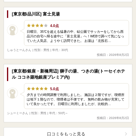
[東京都/品川区] 富士見湯
4.0点
日曜日、35℃を超える猛暑の中、砧公園でサッカーをしてから西
品川の自宅へ帰る途中に「富士見湯」へ！WEBで調べて気になっ
ていた人気店、ようやく訪問できた。 お湯は「北投石…
しゅうとーんさん
| 性別：男性 | 年代：30代
投稿日：2026年8月2日
[東京都/銀座・新橋周辺] 獅子の湯、つきの湯(トーセイホテ
ル ココネ築地銀座プレミア内)
5.0点
夕方までの時間調整で利用しました。 施設は２階ですが、喫煙所
は地下１階なので、喫煙者は不便です。 無料の飲み物が充実して
いて良かったです。 日曜日に利用しましたが、比較的…
シューミーさん
| 性別：男性 | 年代：50代～
投稿日：2026年8月2日
口コミをもっと見る