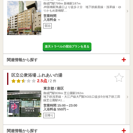
御成門駅799m
新橋駅187m
JR新橋駅鳥森口より徒歩２分 地下鉄銀座線・浅草線・ゆ
りかもめ新橋駅…
営業時間
入浴料金 ～
宿泊
楽天トラベルの宿泊プランを見る
関連情報から探す
区立公衆浴場 ふれあいの湯
お気に入
りに追加
2.5点
/ 2 件
東京都 / 港区
御成門駅839m
芝公園駅282m
地下鉄浅草線・大江戸線大門駅A3出口徒歩5分地下鉄三田
線芝公園駅A1…
営業時間 15:00～23:00
入浴料金 550円～
日帰り
関連情報から探す