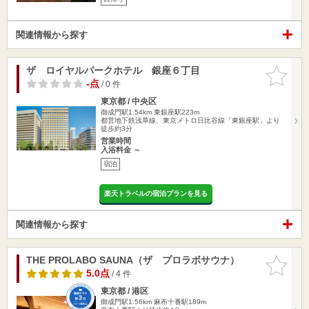
関連情報から探す
ザ ロイヤルパークホテル 銀座６丁目
お気に入
りに追加
-点
/ 0 件
東京都 / 中央区
御成門駅1.54km
東銀座駅223m
都営地下鉄浅草線、東京メトロ日比谷線「東銀座駅」より
徒歩約3分
営業時間
入浴料金 ～
宿泊
楽天トラベルの宿泊プランを見る
関連情報から探す
THE PROLABO SAUNA（ザ プロラボサウナ）
お気に入
りに追加
5.0点
/ 4 件
東京都 / 港区
御成門駅1.56km
麻布十番駅189m