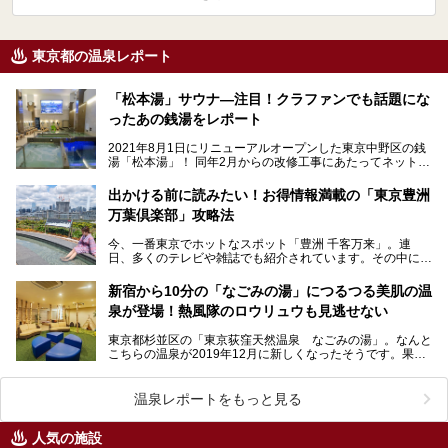
東京都の温泉レポート
「松本湯」サウナ―注目！クラファンでも話題にな
ったあの銭湯をレポート
2021年8月1日にリニューアルオープンした東京中野区の銭
湯「松本湯」！ 同年2月からの改修工事にあたってネットで
呼びかけたクラウドファンディングは、なんとわ…
出かける前に読みたい！お得情報満載の「東京豊洲
万葉倶楽部」攻略法
今、一番東京でホットなスポット「豊洲 千客万来」。連
日、多くのテレビや雑誌でも紹介されています。その中にあ
る温浴施設「東京豊洲 万葉倶楽部」へ、ニフティ温泉編
集…
新宿から10分の「なごみの湯」につるつる美肌の温
泉が登場！熱風隊のロウリュウも見逃せない
東京都杉並区の「東京荻窪天然温泉 なごみの湯」。なんと
こちらの温泉が2019年12月に新しくなったそうです。果た
して何がどう変わったのか、気になりませんか？気に…
温泉レポートをもっと見る
人気の施設