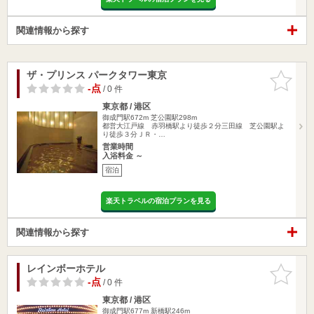
関連情報から探す
ザ・プリンス パークタワー東京
お気に入
りに追加
-点
/ 0 件
東京都 / 港区
御成門駅672m
芝公園駅298m
都営大江戸線 赤羽橋駅より徒歩２分三田線 芝公園駅よ
り徒歩３分ＪＲ・…
営業時間
入浴料金 ～
宿泊
楽天トラベルの宿泊プランを見る
関連情報から探す
レインボーホテル
お気に入
りに追加
-点
/ 0 件
東京都 / 港区
御成門駅677m
新橋駅246m