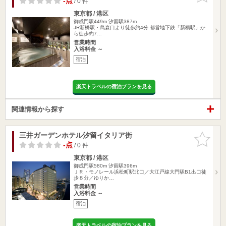
-点
/ 0 件
東京都 / 港区
御成門駅449m
汐留駅387m
JR新橋駅・烏森口より徒歩約4分 都営地下鉄「新橋駅」か
ら徒歩約7…
営業時間
入浴料金 ～
宿泊
楽天トラベルの宿泊プランを見る
関連情報から探す
三井ガーデンホテル汐留イタリア街
お気に入
りに追加
-点
/ 0 件
東京都 / 港区
御成門駅580m
汐留駅396m
ＪＲ・モノレール浜松町駅北口／大江戸線大門駅B1出口徒
歩８分／ゆりか…
営業時間
入浴料金 ～
宿泊
楽天トラベルの宿泊プランを見る