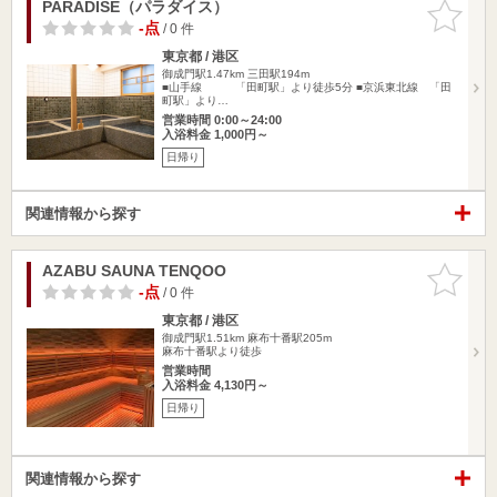
PARADISE（パラダイス）
お気に入
りに追加
-点
/ 0 件
東京都 / 港区
御成門駅1.47km
三田駅194m
■山手線 「田町駅」より徒歩5分 ■京浜東北線 「田
町駅」より…
営業時間 0:00～24:00
入浴料金 1,000円～
日帰り
関連情報から探す
AZABU SAUNA TENQOO
お気に入
りに追加
-点
/ 0 件
東京都 / 港区
御成門駅1.51km
麻布十番駅205m
麻布十番駅より徒歩
営業時間
入浴料金 4,130円～
日帰り
関連情報から探す