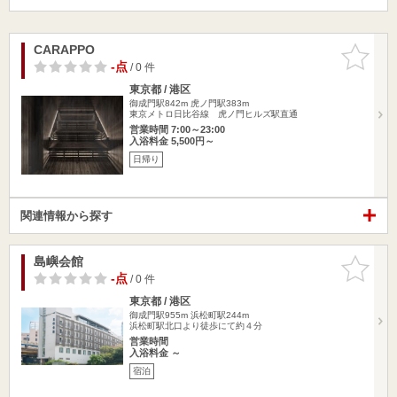
CARAPPO
お気に入
りに追加
-点
/ 0 件
東京都 / 港区
御成門駅842m
虎ノ門駅383m
東京メトロ日比谷線 虎ノ門ヒルズ駅直通
営業時間 7:00～23:00
入浴料金 5,500円～
日帰り
関連情報から探す
島嶼会館
お気に入
りに追加
-点
/ 0 件
東京都 / 港区
御成門駅955m
浜松町駅244m
浜松町駅北口より徒歩にて約４分
営業時間
入浴料金 ～
宿泊