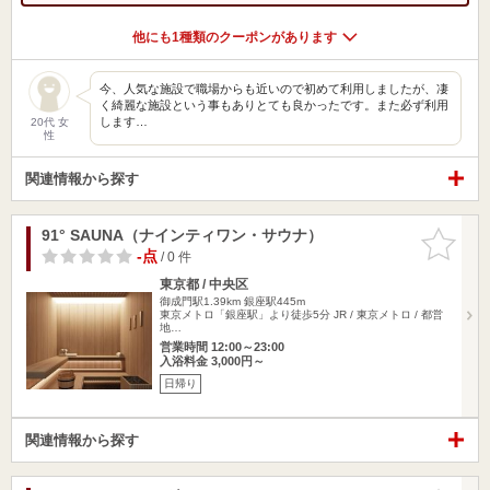
他にも1種類のクーポンがあります
今、人気な施設で職場からも近いので初めて利用しましたが、凄
く綺麗な施設という事もありとても良かったです。また必ず利用
します…
20代 女
性
関連情報から探す
91° SAUNA（ナインティワン・サウナ）
お気に入
りに追加
-点
/ 0 件
東京都 / 中央区
御成門駅1.39km
銀座駅445m
東京メトロ「銀座駅」より徒歩5分 JR / 東京メトロ / 都営
地…
営業時間 12:00～23:00
入浴料金 3,000円～
日帰り
関連情報から探す