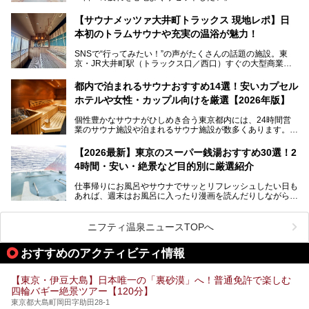
──そんなときにおすすめなのが、今、都内で大きなブーム
50円というのも嬉しすぎます！
となっている新しいスタイルの銭湯です。
【サウナメッツァ大井町トラックス 現地レポ】日
本初のトラムサウナや充実の温浴が魅力！
最近、SNSやメディアで「デザイナーズ銭湯」や「ネオ銭
湯」という言葉をよく耳にしませんか？
SNSで“行ってみたい！”の声がたくさんの話題の施設。東
京・JR大井町駅（トラックス口／西口）すぐの大型商業施
本記事では、そもそもこれらがどんな銭湯なのか、その気に
設・大井町 トラックスに、2026年3月28日、「サウナメッ
なる違いを分かりやすく解説！さらに、都内で絶対に外せな
ツァ大井町トラックス」がニューオープン。施設の様子をレ
いおしゃれな名店15選を、おすすめの順番で一挙にご紹介
都内で泊まれるサウナおすすめ14選！安いカプセル
ポ―トします。
します。
ホテルや女性・カップル向けを厳選【2026年版】
個性豊かなサウナがひしめき合う東京都内には、24時間営
業のサウナ施設や泊まれるサウナ施設が数多くあります。
終電を逃した深夜の利用に限らず、時間を気にしないサウナ
を旅の目的とする「サ旅」や自分へのご褒美のための宿泊な
【2026最新】東京のスーパー銭湯おすすめ30選！2
ど、自分の好きなタイミングで好きなだけサ活ができるのが
4時間・安い・絶景など目的別に厳選紹介
魅力です。
仕事帰りにお風呂やサウナでサッとリフレッシュしたい日も
最近では、男性専用施設だけでなく、カップルや女性に嬉し
あれば、週末はお風呂に入ったり漫画を読んだりしながら一
い個室サウナも増えてきました。
日中ダラダラ過ごしたい日もあると思います。
この記事では、東京都内にある24時間営業のサウナの中か
また、終電を逃してしまい、「このまま朝までゆっくりでき
ら、特におすすめしたい施設14選をご紹介します。
ニフティ温泉ニュースTOPへ
る場所があれば」と探した経験がある人も多いのではないで
宿泊可能な施設もピックアップしているので、ぜひチェック
しょうか。
してみてください。
おすすめのアクティビティ情報
そこで本記事では、東京でおすすめのスーパー銭湯を、目的
別に厳選した30施設からご紹介します。
【東京・伊豆大島】日本唯一の「裏砂漠」へ！普通免許で楽しむ
24時間営業で宿泊できる施設や、1,000円以下で楽しめる安
四輪バギー絶景ツアー【120分】
い施設、デートや休日レジャーにもぴったりなエンタメ要素
が充実した施設など、利用のシーンに合わせて参考にしてく
東京都大島町岡田字助田28-1