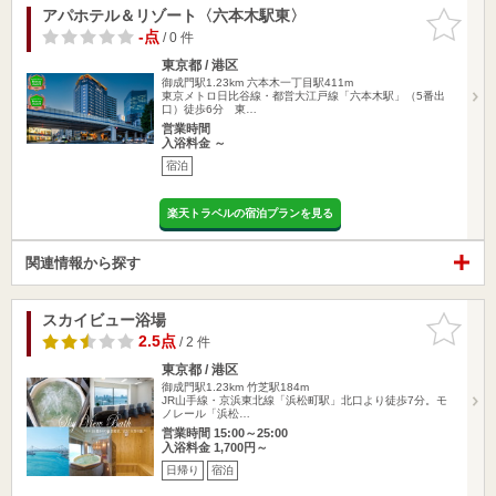
アパホテル＆リゾート〈六本木駅東〉
お気に入
りに追加
-点
/ 0 件
東京都 / 港区
御成門駅1.23km
六本木一丁目駅411m
東京メトロ日比谷線・都営大江戸線「六本木駅」（5番出
口）徒歩6分 東…
営業時間
入浴料金 ～
宿泊
楽天トラベルの宿泊プランを見る
関連情報から探す
スカイビュー浴場
お気に入
りに追加
2.5点
/ 2 件
東京都 / 港区
御成門駅1.23km
竹芝駅184m
JR山手線・京浜東北線「浜松町駅」北口より徒歩7分。モ
ノレール「浜松…
営業時間 15:00～25:00
入浴料金 1,700円～
日帰り
宿泊