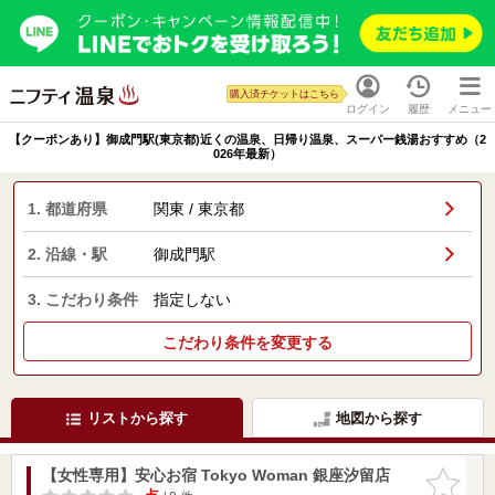
購入済チケットはこちら
ログイン
履歴
メニュー
【クーポンあり】御成門駅(東京都)近くの温泉、日帰り温泉、スーパー銭湯おすすめ（2
026年最新）
1. 都道府県
関東 / 東京都
2. 沿線・駅
御成門駅
3. こだわり条件
指定しない
こだわり条件を変更する
リストから探す
地図から探す
【女性専用】安心お宿 Tokyo Woman 銀座汐留店
お気に入
りに追加