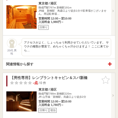
東京都 / 港区
御成門駅767m
新橋駅191m
JR線 新橋駅 鳥森口より徒歩1分※駐車場がございませ
ん。周辺駐車場…
営業時間 12:00～翌10:00
入浴料金 1,980円～
日帰り
アクセスがよく、しょっちゅう利用させていただいています。 サ
ウナの種類が豊富で、めちゃくちゃ汗かけますよ！ ここに来てか
ら…
20代 男
性
関連情報から探す
【男性専用】レンブラントキャビン＆スパ新橋
お気に入
りに追加
-点
/ 0 件
東京都 / 港区
御成門駅788m
新橋駅220m
JR 山手線「新橋駅」烏森口より徒歩2分
営業時間 12:00～翌10:00
入浴料金 1,780円～
日帰り
宿泊