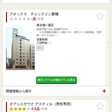
アネックス チェックイン新橋
お気に入
りに追加
-点
/ 0 件
東京都 / 港区
御成門駅734m
新橋駅253m
ＪＲ新橋駅烏森口～徒歩３分 東京メトロ銀座線、浅草
線、ゆりかもめ～…
営業時間
入浴料金 ～
宿泊
楽天トラベルの宿泊プランを見る
関連情報から探す
オアシスサウナ アスティル（男性専用）
お気に入
りに追加
4.3点
/ 3 件