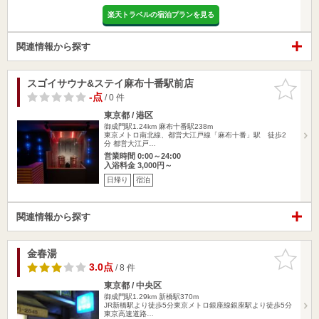
楽天トラベルの宿泊プランを見る
関連情報から探す
スゴイサウナ&ステイ麻布十番駅前店
お気に入
りに追加
-点
/ 0 件
東京都 / 港区
御成門駅1.24km
麻布十番駅238m
東京メトロ南北線、都営大江戸線「麻布十番」駅 徒歩2
分 都営大江戸…
営業時間 0:00～24:00
入浴料金 3,000円～
日帰り
宿泊
関連情報から探す
金春湯
お気に入
りに追加
3.0点
/ 8 件
東京都 / 中央区
御成門駅1.29km
新橋駅370m
JR新橋駅より徒歩5分東京メトロ銀座線銀座駅より徒歩5分
東京高速道路…