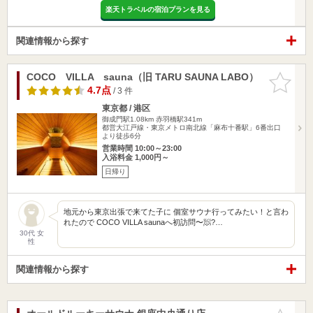
楽天トラベルの宿泊プランを見る
関連情報から探す
COCO VILLA sauna（旧 TARU SAUNA LABO）
お気に入
りに追加
4.7点
/ 3 件
東京都 / 港区
御成門駅1.08km
赤羽橋駅341m
都営大江戸線・東京メトロ南北線「麻布十番駅」6番出口
より徒歩6分
営業時間 10:00～23:00
入浴料金 1,000円～
日帰り
地元から東京出張で来てた子に 個室サウナ行ってみたい！と言わ
れたので COCO VILLA saunaへ初訪問〜🧖?…
30代 女
性
関連情報から探す