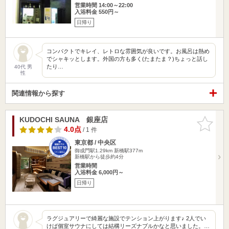
営業時間 14:00～22:00
入浴料金 550円～
日帰り
コンパクトでキレイ、レトロな雰囲気が良いです。お風呂は熱め
でシャキッとします。外国の方も多く(たまたま？)ちょっと話し
たり…
40代 男
性
関連情報から探す
KUDOCHI SAUNA 銀座店
お気に入
りに追加
4.0点
/ 1 件
東京都 / 中央区
御成門駅1.29km
新橋駅377m
新橋駅から徒歩約4分
営業時間
入浴料金 6,000円～
日帰り
ラグジュアリーで綺麗な施設でテンション上がります♪ 2人でい
けば個室サウナにしては結構リーズナブルかなと思いました。…