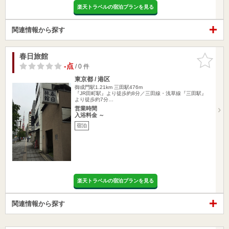
楽天トラベルの宿泊プランを見る
関連情報から探す
春日旅館
お気に入
りに追加
-点
/ 0 件
東京都 / 港区
御成門駅1.21km
三田駅476m
『JR田町駅』より徒歩約8分／三田線・浅草線『三田駅』
より徒歩約7分…
営業時間
入浴料金 ～
宿泊
楽天トラベルの宿泊プランを見る
関連情報から探す