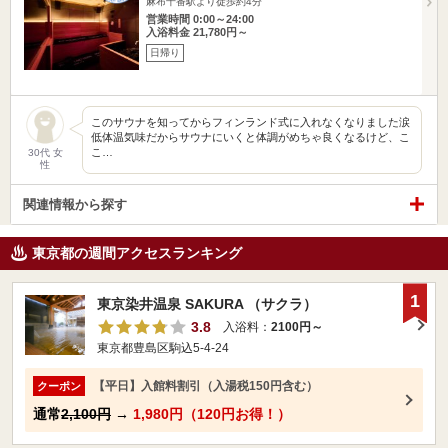
麻布十番駅より徒歩約4分
営業時間 0:00～24:00
入浴料金 21,780円～
日帰り
このサウナを知ってからフィンランド式に入れなくなりました涙
低体温気味だからサウナにいくと体調がめちゃ良くなるけど、こ
こ…
30代 女
性
関連情報から探す
東京都の週間アクセスランキング
1
東京染井温泉 SAKURA （サクラ）
3.8
入浴料：
2100円～
東京都豊島区駒込5-4-24
【平日】入館料割引（入湯税150円含む）
クーポン
通常
2,100円
→
1,980円（120円お得！）