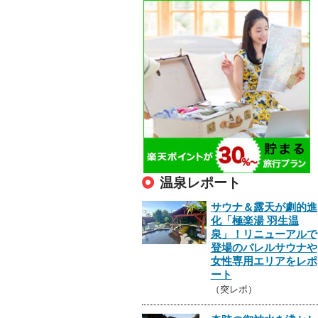
温泉レポート
サウナ＆露天が劇的進
化「極楽湯 羽生温
泉」！リニューアルで
登場のバレルサウナや
女性専用エリアをレポ
ート
（突レポ）