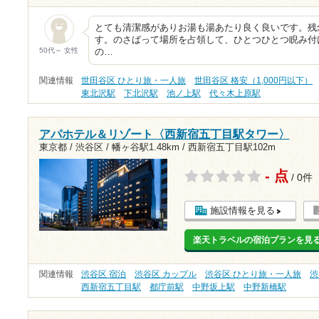
とても清潔感がありお湯も湯あたり良く良いです。残
す。のさばって場所を占領して、ひとつひとつ睨み付
50代～ 女性
の…
関連情報
世田谷区 ひとり旅・一人旅
世田谷区 格安（1,000円以下）
東北沢駅
下北沢駅
池ノ上駅
代々木上原駅
アパホテル＆リゾート〈西新宿五丁目駅タワー〉
東京都 / 渋谷区 /
幡ヶ谷駅1.48km
/
西新宿五丁目駅102m
- 点
/ 0件
施設情報を見る
楽天トラベルの宿泊プランを見
関連情報
渋谷区 宿泊
渋谷区 カップル
渋谷区 ひとり旅・一人旅
渋
西新宿五丁目駅
都庁前駅
中野坂上駅
中野新橋駅