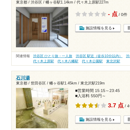
東京都 / 渋谷区 /
幡ヶ谷駅1.14km
/
代々木上原駅227m
- 点
/ 0件
施設情報を見る
関連情報
渋谷区 ひとり旅・一人旅
渋谷区 駅近（徒歩10分以内）
渋
代々木上原駅
代々木八幡駅
代々木公園駅
東北沢駅
石川湯
東京都 / 世田谷区 /
幡ヶ谷駅1.45km
/
東北沢駅219m
■営業時間 15:15～23:45
■入浴料 550円～
3.7 点
/ 
施設情報を見る