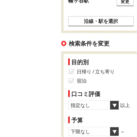
幡ヶ谷駅
変更
沿線・駅を選択
検索条件を変更
目的別
日帰り / 立ち寄り
宿泊
口コミ評価
指定なし
以上
予算
下限なし
～