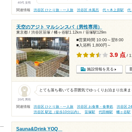
40代 女性
関連情報
渋谷区 ひとり旅・一人旅
渋谷区 水風呂
代々木上原駅
代
天空のアジト マルシンスパ（男性専用）
東京都 / 渋谷区笹塚 /
幡ヶ谷駅1.12km
/
笹塚駅129m
■営業時間 10:00～翌8:00
■入浴料 1,800円～
3.9 点
/ 
施設情報を見る
とても落ち着いてる雰囲気でゆっくりお泊まり出来ま
20代 男性
関連情報
渋谷区 ひとり旅・一人旅
渋谷区 お食事・食事処
渋谷区 
渋谷区 駅近（徒歩10分以内）
笹塚駅
代田橋駅
幡ヶ谷駅
Sauna&Drink YOQ