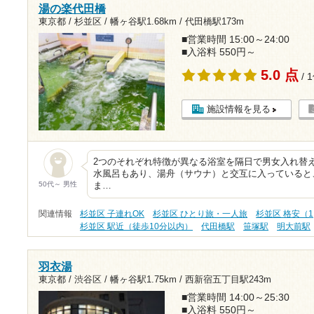
湯の楽代田橋
東京都 / 杉並区 /
幡ヶ谷駅1.68km
/
代田橋駅173m
■営業時間 15:00～24:00
■入浴料 550円～
5.0 点
/ 
施設情報を見る
2つのそれぞれ特徴が異なる浴室を隔日で男女入れ替
水風呂もあり、湯舟（サウナ）と交互に入っていると
50代～ 男性
ま…
関連情報
杉並区 子連れOK
杉並区 ひとり旅・一人旅
杉並区 格安（1
杉並区 駅近（徒歩10分以内）
代田橋駅
笹塚駅
明大前駅
羽衣湯
東京都 / 渋谷区 /
幡ヶ谷駅1.75km
/
西新宿五丁目駅243m
■営業時間 14:00～25:30
■入浴料 550円～