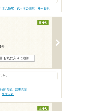
々木八幡駅
代々木公園駅
幡ヶ谷駅
日帰り
>
11件
お気に入りに追加
した。
24時間営業、深夜営業
東北沢駅
日帰り