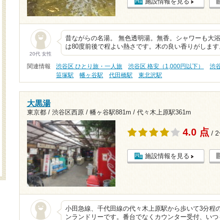
施設情報を見る
昔ながらの名湯。 無色透明湯。無香。シャワーも大浴
は80度前後で程よい熱さです。木の良い香りがしま
20代 女性
関連情報
渋谷区 ひとり旅・一人旅
渋谷区 格安（1,000円以下）
渋
笹塚駅
幡ヶ谷駅
代田橋駅
東北沢駅
大黒湯
東京都 / 渋谷区西原 /
幡ヶ谷駅881m
/
代々木上原駅361m
4.0 点
/ 
施設情報を見る
小田急線、千代田線の代々木上原駅から歩いて3分程
ンランドリーです。番台でなくカウンター受付、いつ