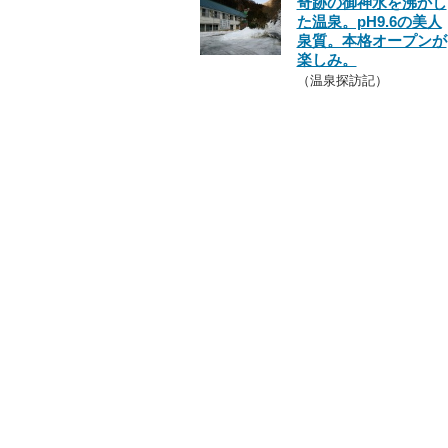
奇跡の御神水を沸かし
た温泉。pH9.6の美人
泉質。本格オープンが
楽しみ。
（温泉探訪記）