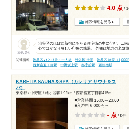
4.0 点
/ 
施設情報を見る
渋谷区のほぼ西新宿にあたる住宅街の中に佇む、二階
心ではかなり珍しい印象の銭湯。 外観は地方の老舗旅
30代 男性
関連情報
渋谷区 ひとり旅・一人旅
渋谷区 漫画
渋谷区 格安（1,00
西新宿五丁目駅
中野坂上駅
都庁前駅
西新宿駅
KARELIA SAUNA＆SPA（カレリア サウナ＆ス
パ）
東京都 / 中野区 /
幡ヶ谷駅1.92km
/
西新宿五丁目駅415m
■営業時間 15:00～23:00
■入浴料 6,000円～
- 点
/ 0件
施設情報を見る