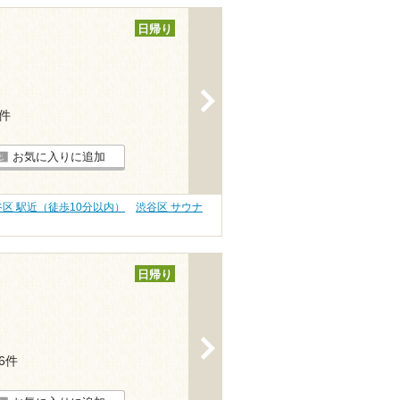
日帰り
>
2件
お気に入りに追加
谷区 駅近（徒歩10分以内）
渋谷区 サウナ
日帰り
>
16件