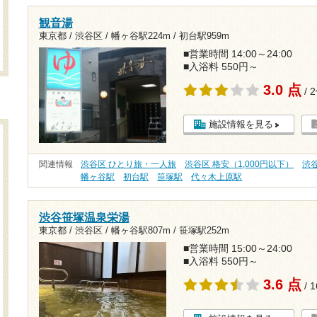
観音湯
東京都 / 渋谷区 /
幡ヶ谷駅224m
/
初台駅959m
■営業時間 14:00～24:00
■入浴料 550円～
3.0 点
/ 
施設情報を見る
関連情報
渋谷区 ひとり旅・一人旅
渋谷区 格安（1,000円以下）
渋
幡ヶ谷駅
初台駅
笹塚駅
代々木上原駅
渋谷笹塚温泉栄湯
東京都 / 渋谷区 /
幡ヶ谷駅807m
/
笹塚駅252m
■営業時間 15:00～24:00
■入浴料 550円～
3.6 点
/ 