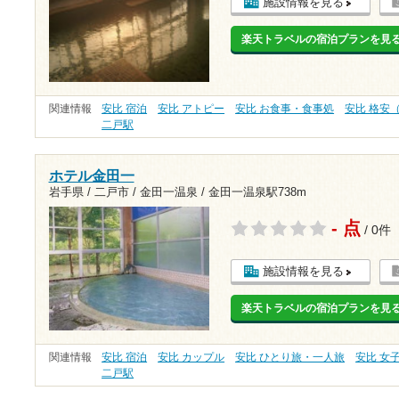
施設情報を見る
楽天トラベルの宿泊プランを見
関連情報
安比 宿泊
安比 アトピー
安比 お食事・食事処
安比 格安（
二戸駅
ホテル金田一
岩手県 / 二戸市 / 金田一温泉 /
金田一温泉駅738m
- 点
/ 0件
施設情報を見る
楽天トラベルの宿泊プランを見
関連情報
安比 宿泊
安比 カップル
安比 ひとり旅・一人旅
安比 女
二戸駅