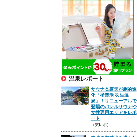
温泉レポート
サウナ＆露天が劇的進
化「極楽湯 羽生温
泉」！リニューアルで
登場のバレルサウナや
女性専用エリアをレポ
ート
（突レポ）