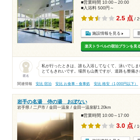
■営業時間 10:00～20:00
■入浴料 500円～
2.5 点
/ 
施設情報を見る
楽天トラベルの宿泊プランを見
私が行ったときは、誰も入浴してなくて、泳いでしまい
とてもきれいです。場所も山奥ですが、道路も整備さ
匿名
関連情報
安比 宿泊
安比 お食事・食事処
安比 格安（1,000円以下）
岩手の名湯 侍の湯 おぼない
岩手県 / 二戸市 / 金田一温泉 /
金田一温泉駅1.20km
■営業時間 10:00～17:00
3.0 点
/ 