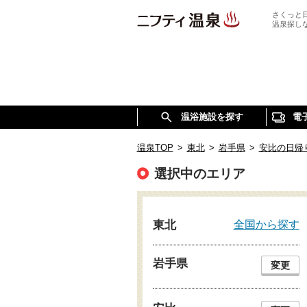
さくっと
温泉探し
温浴施設を探す
電
温泉TOP
>
東北
>
岩手県
>
安比の日帰
選択中のエリア
全国から探す
東北
岩手県
変更