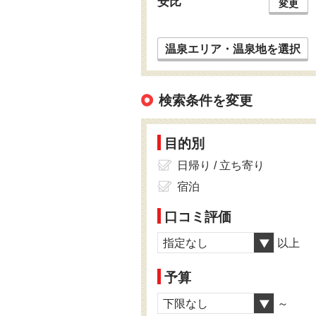
安比
変更
温泉エリア・温泉地を選択
検索条件を変更
目的別
日帰り / 立ち寄り
宿泊
口コミ評価
指定なし
以上
予算
下限なし
～