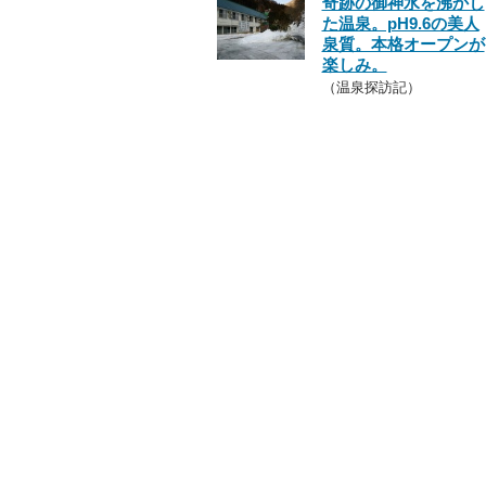
奇跡の御神水を沸かし
た温泉。pH9.6の美人
泉質。本格オープンが
楽しみ。
（温泉探訪記）