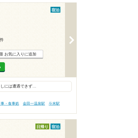
宿泊
>
3件
お気に入りに追加
る
らしには遭遇できず…
食事・食事処
金田一温泉駅
斗米駅
日帰り
宿泊