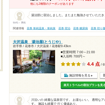
他にも2種類のクーポンがあります
湯治部に宿泊しました。またまた勉強させていただき
50代～ 男性
関連情報
花巻 単純温泉・単純泉
花巻 宿泊
花巻 糖尿病
花巻 切り
大沢温泉 湯治屋(とうじや）
岩手県 / 花巻市 / 大沢温泉 /
花巻駅9.43km
■営業時間 7:00～21:00
■入浴料 700円～
4.4 点
/ 
施設情報を見る
楽天トラベルの宿泊プランを見
川沿いの 綺麗な温泉宿です。 お湯もいい。 透明な
す。 施設も綺麗で 行く価値あり。