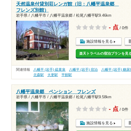
天然温泉付貸別荘レンガ館（旧：八幡平温泉郷
フレンズ別館）
岩手県 / 八幡平市 / 八幡平温泉郷 /
松尾八幡平駅9.46km
- 点
/ 0件
施設情報を見る
楽天トラベルの宿泊プランを見
関連情報
八幡平 (岩手) 硫黄泉
八幡平 (岩手) 宿泊
八幡平 (岩手) 糖尿
北森駅
大更駅
平館駅
八幡平温泉郷 ペンション フレンズ
岩手県 / 八幡平市 / 八幡平温泉郷 /
松尾八幡平駅9.58km
- 点
/ 0件
施設情報を見る