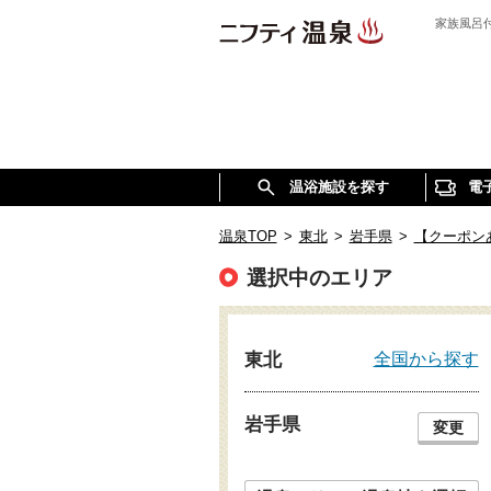
家族風呂
温浴施設を探す
電
温泉TOP
>
東北
>
岩手県
>
【クーポン
選択中のエリア
全国から探す
東北
岩手県
変更