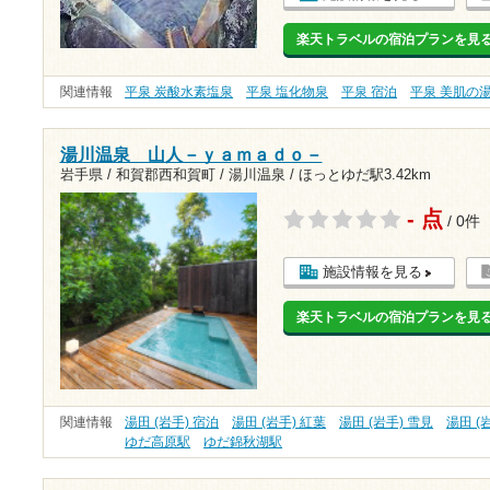
楽天トラベルの宿泊プランを見
関連情報
平泉 炭酸水素塩泉
平泉 塩化物泉
平泉 宿泊
平泉 美肌の
湯川温泉 山人－ｙａｍａｄｏ－
岩手県 / 和賀郡西和賀町 / 湯川温泉 /
ほっとゆだ駅3.42km
- 点
/ 0件
施設情報を見る
楽天トラベルの宿泊プランを見
関連情報
湯田 (岩手) 宿泊
湯田 (岩手) 紅葉
湯田 (岩手) 雪見
湯田 (
ゆだ高原駅
ゆだ錦秋湖駅