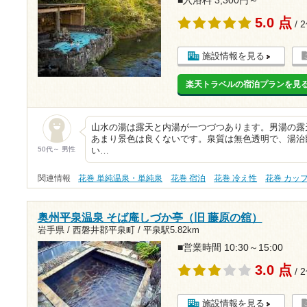
■入浴料 3,300円～
5.0 点
/ 
施設情報を見る
楽天トラベルの宿泊プランを見
山水の湯は露天と内湯が一つづつあります。男湯の露
あまり景色は良くないです。泉質は無色透明で、湯治
50代～ 男性
い…
関連情報
花巻 単純温泉・単純泉
花巻 宿泊
花巻 冷え性
花巻 カッ
奥州平泉温泉 そば庵しづか亭（旧 藤原の舘）
岩手県 / 西磐井郡平泉町 /
平泉駅5.82km
■営業時間 10:30～15:00
3.0 点
/ 
施設情報を見る