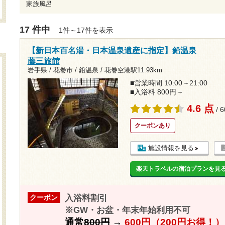
家族風呂
17 件中
1件～17件を表示
【新日本百名湯・日本温泉遺産に指定】鉛温泉
藤三旅館
岩手県 / 花巻市 / 鉛温泉 /
花巻空港駅11.93km
■営業時間 10:00～21:00
■入浴料 800円～
4.6 点
/ 
クーポンあり
施設情報を見る
楽天トラベルの宿泊プランを見
入浴料割引
クーポン
※GW・お盆・年末年始利用不可
通常
800円
→
600円（200円お得！）