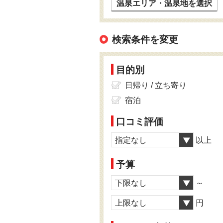
温泉エリア・温泉地を選択
検索条件を変更
目的別
日帰り / 立ち寄り
宿泊
口コミ評価
指定なし
以上
予算
下限なし
～
上限なし
円