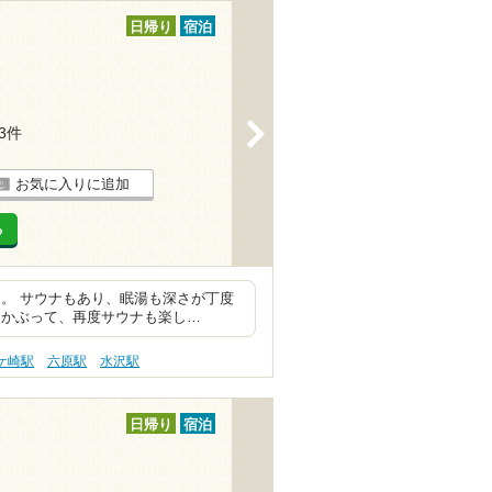
日帰り
宿泊
>
13件
お気に入りに追加
る
。 サウナもあり、眠湯も深さが丁度
をかぶって、再度サウナも楽し…
ケ崎駅
六原駅
水沢駅
日帰り
宿泊