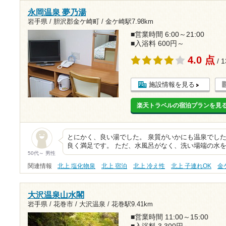
永岡温泉 夢乃湯
岩手県 / 胆沢郡金ケ崎町 /
金ケ崎駅7.98km
■営業時間 6:00～21:00
■入浴料 600円～
4.0 点
/ 
施設情報を見る
楽天トラベルの宿泊プランを見
とにかく、良い湯でした。 泉質がいかにも温泉でした
良く満足です。 ただ、水風呂がなく、洗い場端の水
50代～ 男性
関連情報
北上 塩化物泉
北上 宿泊
北上 冷え性
北上 子連れOK
金
大沢温泉山水閣
岩手県 / 花巻市 / 大沢温泉 /
花巻駅9.41km
■営業時間 11:00～15:00