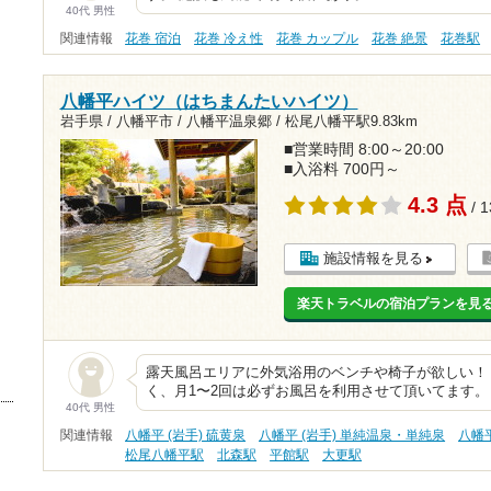
40代 男性
関連情報
花巻 宿泊
花巻 冷え性
花巻 カップル
花巻 絶景
花巻駅
八幡平ハイツ（はちまんたいハイツ）
岩手県 / 八幡平市 / 八幡平温泉郷 /
松尾八幡平駅9.83km
■営業時間 8:00～20:00
■入浴料 700円～
4.3 点
/ 
施設情報を見る
楽天トラベルの宿泊プランを見
露天風呂エリアに外気浴用のベンチや椅子が欲しい！
く、月1〜2回は必ずお風呂を利用させて頂いてます。
40代 男性
関連情報
八幡平 (岩手) 硫黄泉
八幡平 (岩手) 単純温泉・単純泉
八幡平
松尾八幡平駅
北森駅
平館駅
大更駅