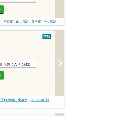
る
湯
平泉駅
山ノ目駅
前沢駅
一ノ関駅
宿泊
>
お気に入りに追加
る
岩手) お食事・食事処
ほっとゆだ駅