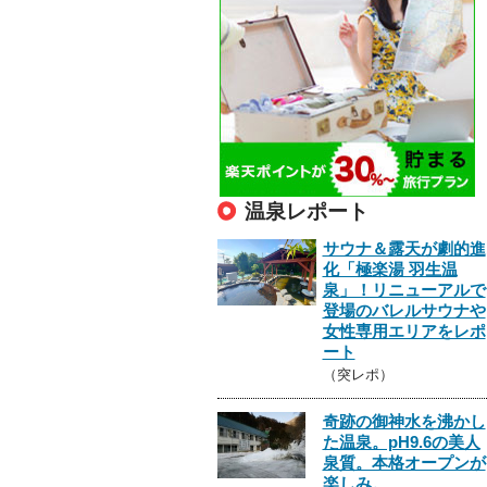
温泉レポート
サウナ＆露天が劇的進
化「極楽湯 羽生温
泉」！リニューアルで
登場のバレルサウナや
女性専用エリアをレポ
ート
（突レポ）
奇跡の御神水を沸かし
た温泉。pH9.6の美人
泉質。本格オープンが
楽しみ。