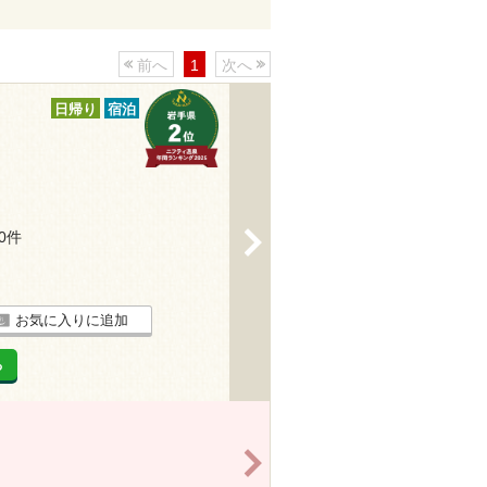
前へ
1
次へ
日帰り
宿泊
60件
>
お気に入りに追加
る
>