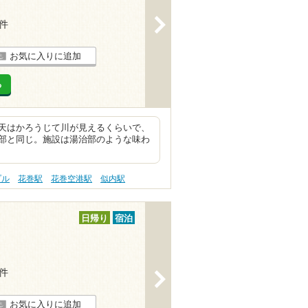
>
2件
お気に入りに追加
る
天はかろうじて川が見えるくらいで、
部と同じ。施設は湯治部のような味わ
プル
花巻駅
花巻空港駅
似内駅
日帰り
宿泊
2件
>
お気に入りに追加