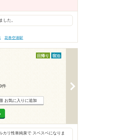
ました。
傷
花巻空港駅
日帰り
宿泊
>
69件
お気に入りに追加
る
アルカリ性単純泉で スベスベになりま