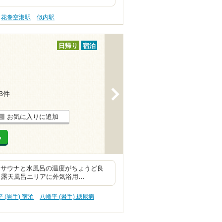
花巻空港駅
似内駅
日帰り
宿泊
>
13件
お気に入りに追加
る
 サウナと水風呂の温度がちょうど良
 露天風呂エリアに外気浴用…
 (岩手) 宿泊
八幡平 (岩手) 糖尿病