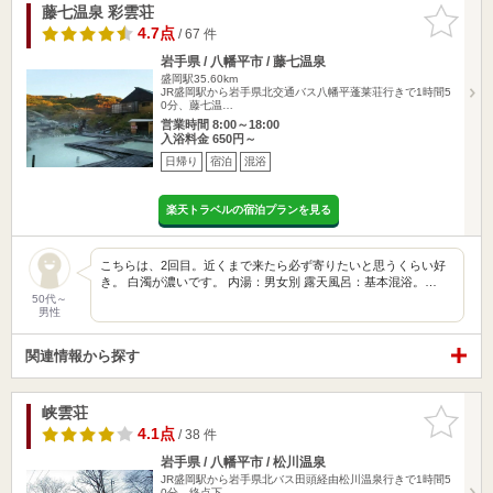
藤七温泉 彩雲荘
お気に入
りに追加
4.7点
/ 67 件
岩手県 / 八幡平市 / 藤七温泉
盛岡駅35.60km
JR盛岡駅から岩手県北交通バス八幡平蓬莱荘行きで1時間5
0分、藤七温…
営業時間 8:00～18:00
入浴料金 650円～
日帰り
宿泊
混浴
楽天トラベルの宿泊プランを見る
こちらは、2回目。近くまで来たら必ず寄りたいと思うくらい好
き。 白濁が濃いです。 内湯：男女別 露天風呂：基本混浴。…
50代～
男性
関連情報から探す
峡雲荘
お気に入
りに追加
4.1点
/ 38 件
岩手県 / 八幡平市 / 松川温泉
JR盛岡駅から岩手県北バス田頭経由松川温泉行きで1時間5
0分、終点下…