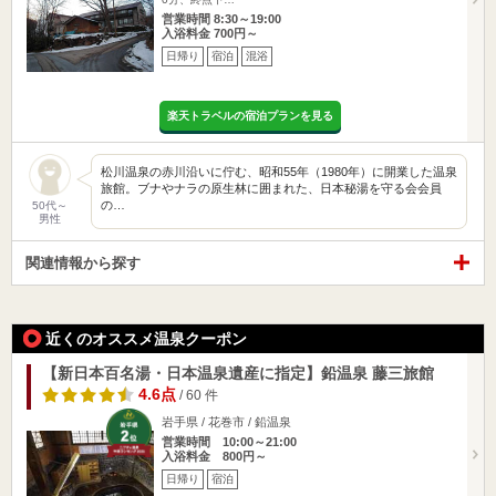
営業時間 8:30～19:00
入浴料金 700円～
日帰り
宿泊
混浴
楽天トラベルの宿泊プランを見る
松川温泉の赤川沿いに佇む、昭和55年（1980年）に開業した温泉
旅館。ブナやナラの原生林に囲まれた、日本秘湯を守る会会員
の…
50代～
男性
関連情報から探す
近くのオススメ温泉クーポン
【新日本百名湯・日本温泉遺産に指定】鉛温泉 藤三旅館
4.6点
/ 60 件
岩手県 / 花巻市 / 鉛温泉
営業時間 10:00～21:00
入浴料金 800円～
日帰り
宿泊