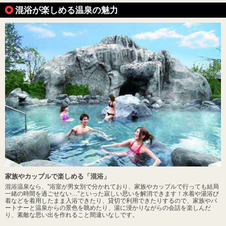
混浴が楽しめる温泉の魅力
家族やカップルで楽しめる「混浴」
混浴温泉なら、”浴室が男女別で分かれており、家族やカップルで行っても結局
一緒の時間を過ごせない…”といった寂しい思いを解消できます！水着や湯浴び
着などを着用したまま入浴できたり、貸切で利用できたりするので、家族やパ
ートナーと温泉からの景色を眺めたり、湯に浸かりながらの会話を楽しんだ
り、素敵な思い出を作れること間違いなしです。