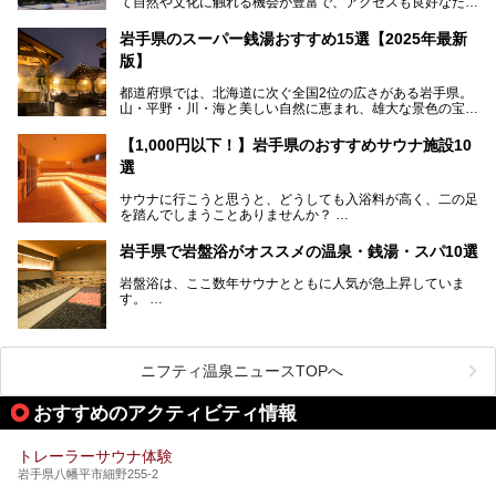
て自然や文化に触れる機会が豊富で、アクセスも良好なた
ンスホテル」にお出かけして楽しめるアクティビティや温泉
め、遠くに住んでいる方でも気軽に足を運べます。
をたっぷりレポートしちゃいます。
岩手県のスーパー銭湯おすすめ15選【2025年最新
この記事では、花巻温泉の魅力、おすすめの宿・注目すべき
───
版】
観光スポット・味わい深い食事処・気軽に立ち寄れる日帰り
提供元：株式会社西武・プリンスホテルズワールドワイド
温泉を順に紹介します。
【PR】
都道府県では、北海道に次ぐ全国2位の広さがある岩手県。
この記事は雫石プリンスホテルのPR記事です。
山・平野・川・海と美しい自然に恵まれ、雄大な景色の宝庫
花巻温泉での日常を忘れられる特別な体験を通じて、いつも
と言えます。山の幸・海の幸も豊富で、盛岡冷麺や前沢牛、
と違う思い出深い温泉旅行を満喫しましょう。
三陸の魚介類などの岩手グルメは全国に知られていますね。
【1,000円以下！】岩手県のおすすめサウナ施設10
大自然に囲まれた岩手県には、温泉が多く湧き出していま
選
す。今回は、岩手県でおすすめのスーパー銭湯をご紹介しま
す。
サウナに行こうと思うと、どうしても入浴料が高く、二の足
を踏んでしまうことありませんか？
そこで値段を抑えた格安でお風呂とサウナを満喫できる充実
岩手県で岩盤浴がオススメの温泉・銭湯・スパ10選
の施設を紹介します！
岩盤浴は、ここ数年サウナとともに人気が急上昇していま
サクッと、月何回もサウナを楽しみたい人にとってはピッタ
す。
リの場所ばかりなんですよ。
美容のほか、身体の疲れを取ったり心地よさを感じられたり
など、おすすめできるポイントばかりです。
この記事では岩手県にある1,000円以下のおすすめサウナ施
今回は、岩手県でおすすめの温泉、銭湯、スパにある岩盤浴
設を紹介していきます。
を紹介します！
ニフティ温泉ニュースTOPへ
温度も低めなので、暑いのが苦手な人でも大満足な施設です
よ。
おすすめのアクティビティ情報
トレーラーサウナ体験
岩手県八幡平市細野255-2