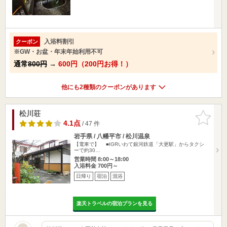
入浴料割引
クーポン
※GW・お盆・年末年始利用不可
通常
800円
→
600円（200円お得！）
他にも2種類のクーポンがあります
松川荘
お気に入
りに追加
4.1点
/ 47 件
岩手県 / 八幡平市 / 松川温泉
【電車で】 ■IGRいわて銀河鉄道「大更駅」からタクシ
ーで約30…
営業時間 8:00～18:00
入浴料金 700円～
日帰り
宿泊
混浴
楽天トラベルの宿泊プランを見る