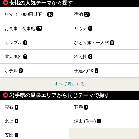
安比の人気テーマから探す
格安（1,000円以下）
宿泊
16
14
お食事・食事処
サウナ
13
8
カップル
ひとり旅・一人旅
8
8
露天風呂
冷え性
7
6
ホテル
子連れOK
6
5
すべて表示する
岩手県の温泉エリアから同じテーマで探す
雫石
花巻
1
3
北上
湯田 (岩手)
1
1
安比
3