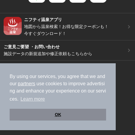
ニフティ温泉アプリ
地図から温泉検索！お得な限定クーポンも！
今すぐダウンロード！
ご意見ご要望 ・お問い合わせ
施設データの新規追加や修正依頼もこちらから
スマートフォン
/
PC
加盟店募集（資料請求）
広告出稿のご案内
By using our services, you agree that we and
our
partners
use cookies to improve advertisi
利用規約
ライフスタイルMEMBERS+規約
ng and enhance your experience on our servi
特定商取引法に基づく表記
ヘルプ
採用情報
ces.
Learn more
運営会社
個人情報保護ポリシー
©NIFTY Lifestyle Co., Ltd.
OK