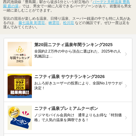
西武池袋線「豊島園」駅から徒歩1分という好立地の「
バーデと天然温泉 豊島
園 庭の湯
」では、男女で一緒に入浴できるバーデゾーンがあり、岩盤浴も男女
一緒に楽しむことができます。
安比の混浴が楽しめる温泉、日帰り温泉、スーパー銭湯の中でも特に人気があ
るのは、
藤七温泉 彩雲荘
、
峡雲荘
、
松川荘
などの施設です。ぜひ一度は足を
運んでみてください。
第20回ニフティ温泉年間ランキング2025
全国約2.2万件の中から頂点に選ばれた、2025年の人
気施設は…
ニフティ温泉 サウナランキング2026
おふろ好きユーザーの投票により、全国No.1サウナが
決定！
ニフティ温泉プレミアムクーポン
ノジマモバイル会員向け 通常よりもお得な「特別価
格」で人気の温泉を満喫できる！