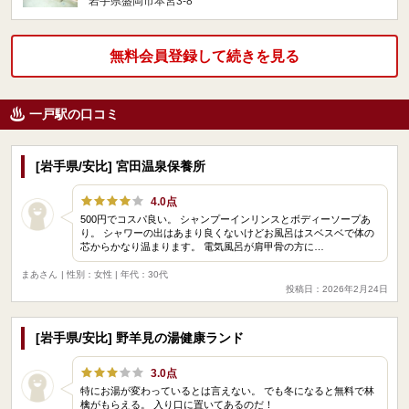
岩手県盛岡市本宮3-8
無料会員登録して続きを見る
一戸駅の口コミ
[岩手県/安比] 宮田温泉保養所
4.0点
500円でコスパ良い。 シャンプーインリンスとボディーソープあ
り。 シャワーの出はあまり良くないけどお風呂はスベスベで体の
芯からかなり温まります。 電気風呂が肩甲骨の方に…
まあさん
| 性別：女性 | 年代：30代
投稿日：2026年2月24日
[岩手県/安比] 野羊見の湯健康ランド
3.0点
特にお湯が変わっているとは言えない。 でも冬になると無料で林
檎がもらえる。 入り口に置いてあるのだ！