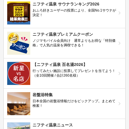
ニフティ温泉 サウナランキング2026
おふろ好きユーザーの投票により、全国No.1サウナが
決定！
ニフティ温泉プレミアムクーポン
ノジマモバイル会員向け 通常よりもお得な「特別価
格」で人気の温泉を満喫できる！
【ニフティ温泉 百名湯2026】
行ってみたい施設に投票してプレゼントを当てよう！
（全10回開催 / 合計260名様）
岩盤浴特集
日本全国の岩盤浴情報だけをピックアップ。まとめて
検索！
ニフティ温泉ニュース