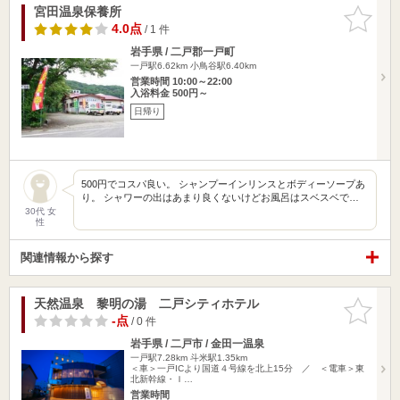
宮田温泉保養所
お気に入
りに追加
4.0点
/ 1 件
岩手県 / 二戸郡一戸町
一戸駅6.62km
小鳥谷駅6.40km
営業時間 10:00～22:00
入浴料金 500円～
日帰り
500円でコスパ良い。 シャンプーインリンスとボディーソープあ
り。 シャワーの出はあまり良くないけどお風呂はスベスベで…
30代 女
性
関連情報から探す
天然温泉 黎明の湯 二戸シティホテル
お気に入
りに追加
-点
/ 0 件
岩手県 / 二戸市 / 金田一温泉
一戸駅7.28km
斗米駅1.35km
＜車＞一戸ICより国道４号線を北上15分 ／ ＜電車＞東
北新幹線・Ｉ…
営業時間