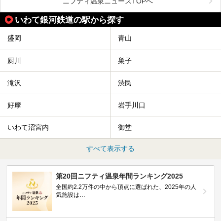
ニフティ温泉ニュースTOPへ
温度も低めなので、暑いのが苦手な人でも大満足な施設です
よ。
いわて銀河鉄道の駅から探す
盛岡
青山
厨川
巣子
滝沢
渋民
好摩
岩手川口
いわて沼宮内
御堂
すべて表示する
第20回ニフティ温泉年間ランキング2025
全国約2.2万件の中から頂点に選ばれた、2025年の人
気施設は…