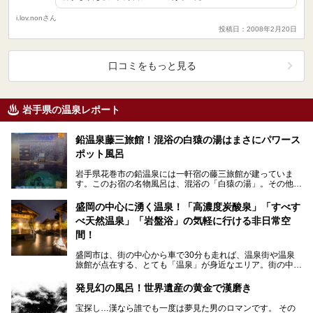
i.lov.nonさん
投稿日：2008年2月20日
口コミをもっと見る
岩手県の温泉レポート
鉛温泉藤三旅館！混浴の白猿の湯はまさにパワース
ポット風呂
岩手県花巻市の鉛温泉には一軒宿の藤三旅館が建っていま
す。このお宿の名物風呂は、混浴の「白猿の湯」。その他に
も豊沢川を眺めながら入ることのできる男女別の露天風呂
な…
盛岡の中心に湧く温泉！「高濃度炭酸泉」「すべす
べ天然温泉」「岩盤浴」の気軽に行ける非日常空
間！
盛岡市は、街の中心から車で30分も走れば、温泉街や温泉
旅館が点在する、とても「温泉」が身近なエリア。街の中心
である盛岡駅周辺にも温泉施設がチラホラあります。今回…
発見幻の風呂！世界遺産の黄金で漢磨き
宝探し…漢なら誰でも一度は夢見た男のロマンです。 その