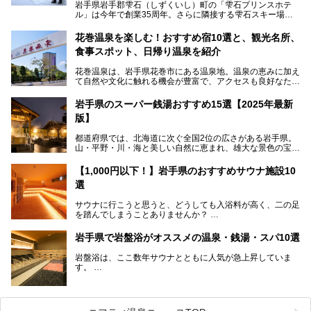
岩手県岩手郡雫石（しずくいし）町の「雫石プリンスホテ
ル」は今年で創業35周年。さらに隣接する雫石スキー場は
創業45周年。この冬はアプレスキー（フランス語で"スキー
の後"）の充実をはかり、テーマをSNOW（雪）＋NOVA
花巻温泉を楽しむ！おすすめ宿10選と、観光名所、
（新星）で「SNØVA（スノーヴァ）」としました！
食事スポット、日帰り温泉を紹介
スキーやスノボはもちろんのこと、スキーをしない人でも満
花巻温泉は、岩手県花巻市にある温泉地。温泉の恵みに加え
喫できるパウダースノーの雫石。というわけで、「雫石プリ
て自然や文化に触れる機会が豊富で、アクセスも良好なた
ンスホテル」にお出かけして楽しめるアクティビティや温泉
め、遠くに住んでいる方でも気軽に足を運べます。
をたっぷりレポートしちゃいます。
岩手県のスーパー銭湯おすすめ15選【2025年最新
この記事では、花巻温泉の魅力、おすすめの宿・注目すべき
───
版】
観光スポット・味わい深い食事処・気軽に立ち寄れる日帰り
提供元：株式会社西武・プリンスホテルズワールドワイド
温泉を順に紹介します。
【PR】
都道府県では、北海道に次ぐ全国2位の広さがある岩手県。
この記事は雫石プリンスホテルのPR記事です。
山・平野・川・海と美しい自然に恵まれ、雄大な景色の宝庫
花巻温泉での日常を忘れられる特別な体験を通じて、いつも
と言えます。山の幸・海の幸も豊富で、盛岡冷麺や前沢牛、
と違う思い出深い温泉旅行を満喫しましょう。
三陸の魚介類などの岩手グルメは全国に知られていますね。
【1,000円以下！】岩手県のおすすめサウナ施設10
大自然に囲まれた岩手県には、温泉が多く湧き出していま
選
す。今回は、岩手県でおすすめのスーパー銭湯をご紹介しま
す。
サウナに行こうと思うと、どうしても入浴料が高く、二の足
を踏んでしまうことありませんか？
そこで値段を抑えた格安でお風呂とサウナを満喫できる充実
岩手県で岩盤浴がオススメの温泉・銭湯・スパ10選
の施設を紹介します！
岩盤浴は、ここ数年サウナとともに人気が急上昇していま
サクッと、月何回もサウナを楽しみたい人にとってはピッタ
す。
リの場所ばかりなんですよ。
美容のほか、身体の疲れを取ったり心地よさを感じられたり
など、おすすめできるポイントばかりです。
この記事では岩手県にある1,000円以下のおすすめサウナ施
今回は、岩手県でおすすめの温泉、銭湯、スパにある岩盤浴
設を紹介していきます。
を紹介します！