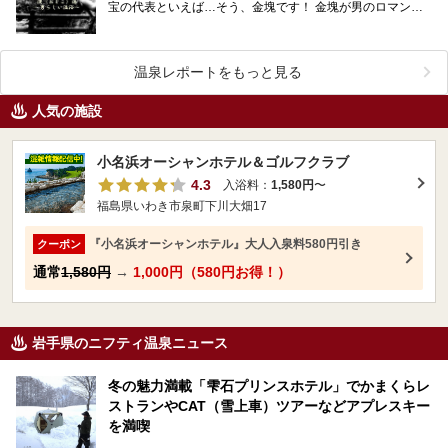
宝の代表といえば…そう、金塊です！ 金塊が男のロマンな
ら、金の風呂に入ることはまさに漢（おとこ）のロマ…
温泉レポートをもっと見る
人気の施設
小名浜オーシャンホテル＆ゴルフクラブ
4.3
入浴料：
1,580円
〜
福島県いわき市泉町下川大畑17
『小名浜オーシャンホテル』大人入泉料580円引き
クーポン
通常
1,580円
→
1,000円（580円お得！）
岩手県のニフティ温泉ニュース
冬の魅力満載「雫石プリンスホテル」でかまくらレ
ストランやCAT（雪上車）ツアーなどアプレスキー
を満喫