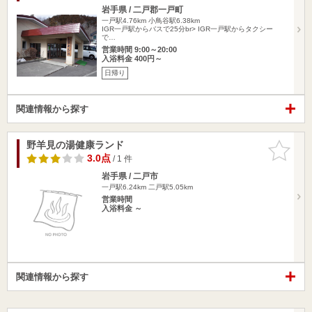
岩手県 / 二戸郡一戸町
一戸駅4.76km
小鳥谷駅6.38km
IGR一戸駅からバスで25分br> IGR一戸駅からタクシー
で…
営業時間 9:00～20:00
入浴料金 400円～
日帰り
関連情報から探す
野羊見の湯健康ランド
お気に入
りに追加
3.0点
/ 1 件
岩手県 / 二戸市
一戸駅6.24km
二戸駅5.05km
営業時間
入浴料金 ～
関連情報から探す