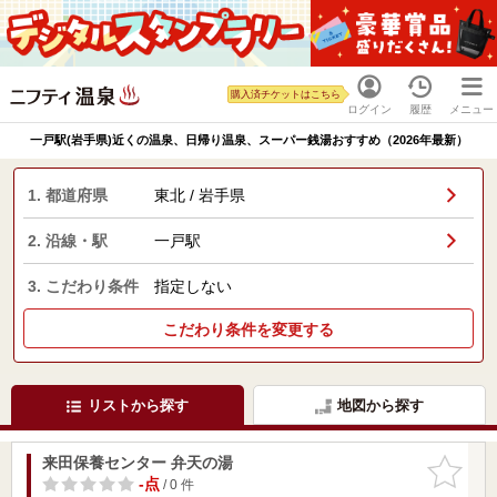
購入済チケットはこちら
ログイン
履歴
メニュー
一戸駅(岩手県)近くの温泉、日帰り温泉、スーパー銭湯おすすめ（2026年最新）
1. 都道府県
東北 / 岩手県
2. 沿線・駅
一戸駅
3. こだわり条件
指定しない
こだわり条件を変更する
リストから探す
地図から探す
来田保養センター 弁天の湯
お気に入
りに追加
-点
/ 0 件