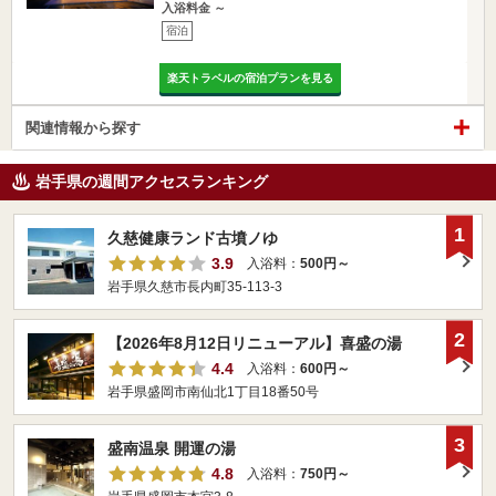
入浴料金 ～
宿泊
楽天トラベルの宿泊プランを見る
関連情報から探す
岩手県の週間アクセスランキング
1
久慈健康ランド古墳ノゆ
3.9
入浴料：
500円～
岩手県久慈市長内町35-113-3
2
【2026年8月12日リニューアル】喜盛の湯
4.4
入浴料：
600円～
岩手県盛岡市南仙北1丁目18番50号
3
盛南温泉 開運の湯
4.8
入浴料：
750円～