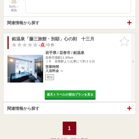
50代～
男性
関連情報から探す
鉛温泉「藤三旅館・別邸」心の刻 十三月
お気に入
りに追加
-点
/ 0 件
岩手県 / 花巻市 / 鉛温泉
花巻空港駅11.85km
ＪＲ 花巻駅よりお車にて約２０分
営業時間
入浴料金 ～
宿泊
楽天トラベルの宿泊プランを見る
関連情報から探す
1