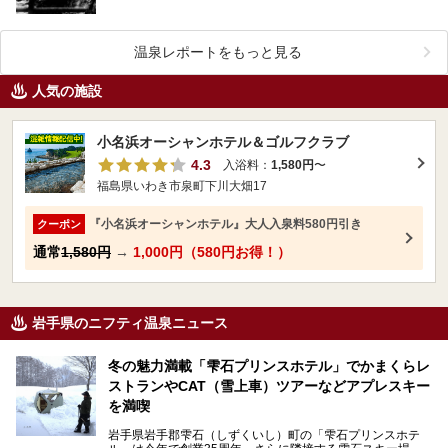
ら、金の風呂に入ることはまさに漢（おとこ）のロマ…
温泉レポートをもっと見る
人気の施設
小名浜オーシャンホテル＆ゴルフクラブ
4.3
入浴料：
1,580円
〜
福島県いわき市泉町下川大畑17
『小名浜オーシャンホテル』大人入泉料580円引き
クーポン
通常
1,580円
→
1,000円（580円お得！）
岩手県のニフティ温泉ニュース
冬の魅力満載「雫石プリンスホテル」でかまくらレ
ストランやCAT（雪上車）ツアーなどアプレスキー
を満喫
岩手県岩手郡雫石（しずくいし）町の「雫石プリンスホテ