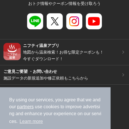
おトク情報やクーポン情報を受け取ろう
ニフティ温泉アプリ
地図から温泉検索！お得な限定クーポンも！
今すぐダウンロード！
ご意見ご要望 ・お問い合わせ
施設データの新規追加や修正依頼もこちらから
スマートフォン
/
PC
加盟店募集（資料請求）
広告出稿のご案内
By using our services, you agree that we and
our
partners
use cookies to improve advertisi
利用規約
ライフスタイルMEMBERS+規約
ng and enhance your experience on our servi
特定商取引法に基づく表記
ヘルプ
採用情報
ces.
Learn more
運営会社
個人情報保護ポリシー