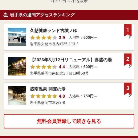
2
件中 1件～2件を表示
岩手県の週間アクセスランキング
1
久慈健康ランド古墳ノゆ
3.9
入浴料：
500円～
岩手県久慈市長内町35-113-3
2
【2026年8月12日リニューアル】喜盛の湯
4.4
入浴料：
600円～
岩手県盛岡市南仙北1丁目18番50号
3
盛南温泉 開運の湯
4.8
入浴料：
750円～
岩手県盛岡市本宮3-8
無料会員登録して続きを見る