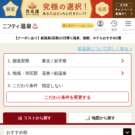
購入済チケットはこちら
ログイン
履歴
メニュー
【クーポンあり】鉛温泉(花巻)の日帰り温泉、旅館、ホテルおすすめ2選
鉛温泉について詳しく知る >
1. 都道府県
東北 / 岩手県
2. 地域・市区郡
花巻 / 鉛温泉
3. こだわり条件
指定しない
こだわり条件を変更する
リストから探す
地図から探す