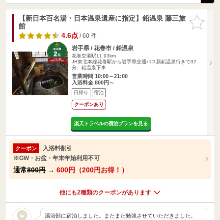
【新日本百名湯・日本温泉遺産に指定】鉛温泉 藤三旅
お気に入
館
りに追加
4.6点
/ 60 件
岩手県 / 花巻市 / 鉛温泉
花巻空港駅11.93km
JR東北本線花巻駅から岩手県交通バス新鉛温泉行きで32
分、鉛温泉下車…
営業時間 10:00～21:00
入浴料金 800円～
日帰り
宿泊
クーポンあり
楽天トラベルの宿泊プランを見る
入浴料割引
クーポン
※GW・お盆・年末年始利用不可
通常
800円
→
600円（200円お得！）
他にも2種類のクーポンがあります
湯治部に宿泊しました。またまた勉強させていただきました。