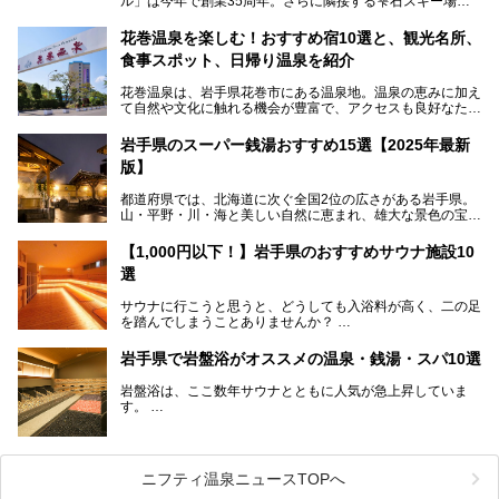
ル」は今年で創業35周年。さらに隣接する雫石スキー場は
創業45周年。この冬はアプレスキー（フランス語で"スキー
の後"）の充実をはかり、テーマをSNOW（雪）＋NOVA
花巻温泉を楽しむ！おすすめ宿10選と、観光名所、
（新星）で「SNØVA（スノーヴァ）」としました！
食事スポット、日帰り温泉を紹介
スキーやスノボはもちろんのこと、スキーをしない人でも満
花巻温泉は、岩手県花巻市にある温泉地。温泉の恵みに加え
喫できるパウダースノーの雫石。というわけで、「雫石プリ
て自然や文化に触れる機会が豊富で、アクセスも良好なた
ンスホテル」にお出かけして楽しめるアクティビティや温泉
め、遠くに住んでいる方でも気軽に足を運べます。
をたっぷりレポートしちゃいます。
岩手県のスーパー銭湯おすすめ15選【2025年最新
この記事では、花巻温泉の魅力、おすすめの宿・注目すべき
───
版】
観光スポット・味わい深い食事処・気軽に立ち寄れる日帰り
提供元：株式会社西武・プリンスホテルズワールドワイド
温泉を順に紹介します。
【PR】
都道府県では、北海道に次ぐ全国2位の広さがある岩手県。
この記事は雫石プリンスホテルのPR記事です。
山・平野・川・海と美しい自然に恵まれ、雄大な景色の宝庫
花巻温泉での日常を忘れられる特別な体験を通じて、いつも
と言えます。山の幸・海の幸も豊富で、盛岡冷麺や前沢牛、
と違う思い出深い温泉旅行を満喫しましょう。
三陸の魚介類などの岩手グルメは全国に知られていますね。
【1,000円以下！】岩手県のおすすめサウナ施設10
大自然に囲まれた岩手県には、温泉が多く湧き出していま
選
す。今回は、岩手県でおすすめのスーパー銭湯をご紹介しま
す。
サウナに行こうと思うと、どうしても入浴料が高く、二の足
を踏んでしまうことありませんか？
そこで値段を抑えた格安でお風呂とサウナを満喫できる充実
岩手県で岩盤浴がオススメの温泉・銭湯・スパ10選
の施設を紹介します！
岩盤浴は、ここ数年サウナとともに人気が急上昇していま
サクッと、月何回もサウナを楽しみたい人にとってはピッタ
す。
リの場所ばかりなんですよ。
美容のほか、身体の疲れを取ったり心地よさを感じられたり
など、おすすめできるポイントばかりです。
この記事では岩手県にある1,000円以下のおすすめサウナ施
今回は、岩手県でおすすめの温泉、銭湯、スパにある岩盤浴
設を紹介していきます。
を紹介します！
ニフティ温泉ニュースTOPへ
温度も低めなので、暑いのが苦手な人でも大満足な施設です