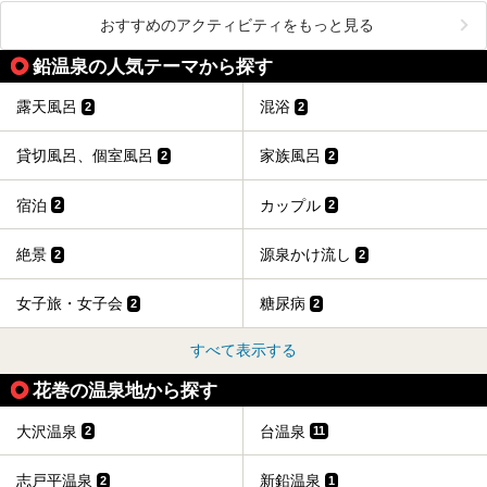
おすすめのアクティビティをもっと見る
鉛温泉の人気テーマから探す
露天風呂
混浴
2
2
貸切風呂、個室風呂
家族風呂
2
2
宿泊
カップル
2
2
絶景
源泉かけ流し
2
2
女子旅・女子会
糖尿病
2
2
すべて表示する
花巻の温泉地から探す
大沢温泉
台温泉
2
11
志戸平温泉
新鉛温泉
2
1