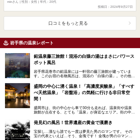
minさん
| 性別：女性 | 年代：20代
投稿日：2024年9月27日
口コミをもっと見る
岩手県の温泉レポート
鉛温泉藤三旅館！混浴の白猿の湯はまさにパワース
ポット風呂
岩手県花巻市の鉛温泉には一軒宿の藤三旅館が建っていま
す。このお宿の名物風呂は、混浴の「白猿の湯」。その他に
も豊沢川を眺めながら入ることのできる男女別の露天風呂
な…
盛岡の中心に湧く温泉！「高濃度炭酸泉」「すべす
べ天然温泉」「岩盤浴」の気軽に行ける非日常空
間！
盛岡市は、街の中心から車で30分も走れば、温泉街や温泉
旅館が点在する、とても「温泉」が身近なエリア。街の中心
である盛岡駅周辺にも温泉施設がチラホラあります。今回…
発見幻の風呂！世界遺産の黄金で漢磨き
宝探し…漢なら誰でも一度は夢見た男のロマンです。 その
宝の代表といえば…そう、金塊です！ 金塊が男のロマンな