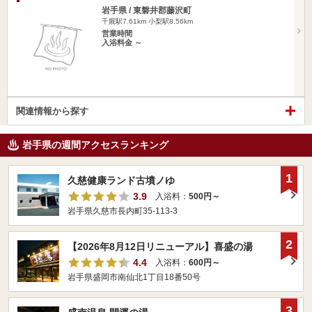
岩手県 / 東磐井郡藤沢町
千厩駅7.61km
小梨駅8.56km
営業時間
入浴料金 ～
関連情報から探す
岩手県の週間アクセスランキング
1
久慈健康ランド古墳ノゆ
3.9
入浴料：
500円～
岩手県久慈市長内町35-113-3
2
【2026年8月12日リニューアル】喜盛の湯
4.4
入浴料：
600円～
岩手県盛岡市南仙北1丁目18番50号
3