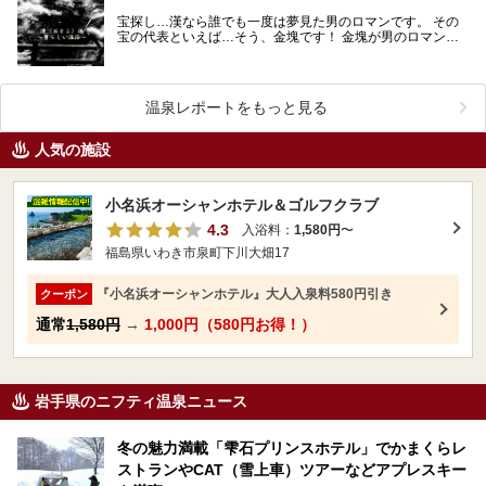
宝探し…漢なら誰でも一度は夢見た男のロマンです。 その
宝の代表といえば…そう、金塊です！ 金塊が男のロマンな
ら、金の風呂に入ることはまさに漢（おとこ）のロマ…
温泉レポートをもっと見る
人気の施設
小名浜オーシャンホテル＆ゴルフクラブ
4.3
入浴料：
1,580円
〜
福島県いわき市泉町下川大畑17
『小名浜オーシャンホテル』大人入泉料580円引き
クーポン
通常
1,580円
→
1,000円（580円お得！）
岩手県のニフティ温泉ニュース
冬の魅力満載「雫石プリンスホテル」でかまくらレ
ストランやCAT（雪上車）ツアーなどアプレスキー