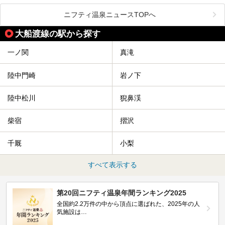
今回は、岩手県でおすすめの温泉、銭湯、スパにある岩盤浴
設を紹介していきます。
を紹介します！
ニフティ温泉ニュースTOPへ
温度も低めなので、暑いのが苦手な人でも大満足な施設です
よ。
大船渡線の駅から探す
一ノ関
真滝
陸中門崎
岩ノ下
陸中松川
猊鼻渓
柴宿
摺沢
千厩
小梨
すべて表示する
第20回ニフティ温泉年間ランキング2025
全国約2.2万件の中から頂点に選ばれた、2025年の人
気施設は…