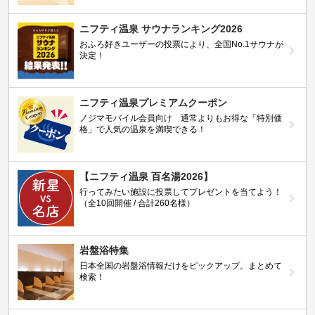
ニフティ温泉 サウナランキング2026
おふろ好きユーザーの投票により、全国No.1サウナが
決定！
ニフティ温泉プレミアムクーポン
ノジマモバイル会員向け 通常よりもお得な「特別価
格」で人気の温泉を満喫できる！
【ニフティ温泉 百名湯2026】
行ってみたい施設に投票してプレゼントを当てよう！
（全10回開催 / 合計260名様）
岩盤浴特集
日本全国の岩盤浴情報だけをピックアップ。まとめて
検索！