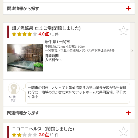
関連情報から探す
畑ノ沢鉱泉 たまご湯(閉館しました)
お気に入
りに追加
4.0点
/ 1 件
岩手県 / 一関市
千厩駅5.72km
小梨駅3.89km
一関市営バス北小梨線畑ノ沢バス停下車徒歩約3分
営業時間
入浴料金 ～
一関市の郊外、といっても気仙沼寄りの里山風景が広がる千厩町
に佇む、地域の方が営む素朴でアットホームな共同浴場。平日の
午前中…
50代～
男性
関連情報から探す
ニコニコヘルス（閉館しました）
お気に入
りに追加
2.0点
/ 1 件