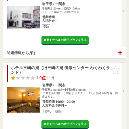
岩手県 / 一関市
千厩駅1.20km
小梨駅4.59km
ＪＲ 千厩駅からお車で５分
営業時間
入浴料金 ～
宿泊
楽天トラベルの宿泊プランを見る
関連情報から探す
ホテル三嶋の湯（旧三嶋の湯 健康センター わくわくラ
お気に入
ンド）
りに追加
1.0点
/ 2 件
岩手県 / 一関市
千厩駅2.50km
陸中門崎駅5.88km
JR東北新幹線 一関駅よりタクシー45分 国道284号線一関
市より2…
営業時間 10:00～20:00
入浴料金 650円～
日帰り
宿泊
楽天トラベルの宿泊プランを見る