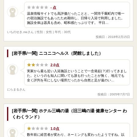
- 点
温泉情報サイトでも高評価だったことと、一関市千厩町内で唯一
の宿泊施設でもあったため期待し、日帰り入浴で利用しました。
施設全体は器具も含め、昭和感たっぷりです。 平日…
いちのせき.meさん
| 性別：女性 | 年代：30代
投稿日：2018年2月15日
[岩手県/一関] ニコニコヘルス（閉館しました）
2.0点
実家から最も近い入浴施設ということで一念発起(？)行ってきまし
た。というのも知人に聞いても誰も行ったことが無く、地元でも
全く評判を耳にしない場所だったから自然と足が遠のい…
にらまるさん
投稿日：2005年7月7日
[岩手県/一関] ホテル三嶋の湯（旧三嶋の湯 健康センター わ
くわくランド）
1.0点
数年前に経営者が変わり、ネーミングも変わったようですね。以