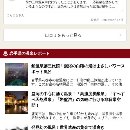
前の三嶋温泉時代に行ったことがあります。一応鉱泉を湧かして
いるようなのですが、温泉らしさは皆無だった記憶が鮮明に…
にらまるさん
投稿日：2005年2月15日
口コミをもっと見る
岩手県の温泉レポート
鉛温泉藤三旅館！混浴の白猿の湯はまさにパワース
ポット風呂
岩手県花巻市の鉛温泉には一軒宿の藤三旅館が建っていま
す。このお宿の名物風呂は、混浴の「白猿の湯」。その他に
も豊沢川を眺めながら入ることのできる男女別の露天風呂
な…
盛岡の中心に湧く温泉！「高濃度炭酸泉」「すべす
べ天然温泉」「岩盤浴」の気軽に行ける非日常空
間！
盛岡市は、街の中心から車で30分も走れば、温泉街や温泉
旅館が点在する、とても「温泉」が身近なエリア。街の中心
である盛岡駅周辺にも温泉施設がチラホラあります。今回…
発見幻の風呂！世界遺産の黄金で漢磨き