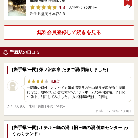
盛南温泉 開運の湯
4.8
入浴料：
750円～
岩手県盛岡市本宮3-8
無料会員登録して続きを見る
千厩駅の口コミ
[岩手県/一関] 畑ノ沢鉱泉 たまご湯(閉館しました)
4.0点
一関市の郊外、といっても気仙沼寄りの里山風景が広がる千厩町
に佇む、地域の方が営む素朴でアットホームな共同浴場。平日の
午前中、利用してみました。 入浴料500円は、玄関を…
きくりんさん
| 性別：男性 | 年代：50代～
投稿日：2020年11月9日
[岩手県/一関] ホテル三嶋の湯（旧三嶋の湯 健康センター わ
くわくランド）