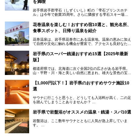
を満喫
岩手県岩手郡雫石（しずくいし）町の「雫石プリンスホテ
ル」は今年で創業35周年。さらに隣接する雫石スキー場は
創業45周年。この冬はアプレスキー（フランス語で"スキー
の後"）の充実をはかり、テーマをSNOW（雪）＋NOVA
花巻温泉を楽しむ！おすすめ宿10選と、観光名所、
（新星）で「SNØVA（スノーヴァ）」としました！
食事スポット、日帰り温泉を紹介
スキーやスノボはもちろんのこと、スキーをしない人でも満
花巻温泉は、岩手県花巻市にある温泉地。温泉の恵みに加え
喫できるパウダースノーの雫石。というわけで、「雫石プリ
て自然や文化に触れる機会が豊富で、アクセスも良好なた
ンスホテル」にお出かけして楽しめるアクティビティや温泉
め、遠くに住んでいる方でも気軽に足を運べます。
をたっぷりレポートしちゃいます。
岩手県のスーパー銭湯おすすめ15選【2025年最新
この記事では、花巻温泉の魅力、おすすめの宿・注目すべき
───
版】
観光スポット・味わい深い食事処・気軽に立ち寄れる日帰り
提供元：株式会社西武・プリンスホテルズワールドワイド
温泉を順に紹介します。
【PR】
都道府県では、北海道に次ぐ全国2位の広さがある岩手県。
この記事は雫石プリンスホテルのPR記事です。
山・平野・川・海と美しい自然に恵まれ、雄大な景色の宝庫
花巻温泉での日常を忘れられる特別な体験を通じて、いつも
と言えます。山の幸・海の幸も豊富で、盛岡冷麺や前沢牛、
と違う思い出深い温泉旅行を満喫しましょう。
三陸の魚介類などの岩手グルメは全国に知られていますね。
【1,000円以下！】岩手県のおすすめサウナ施設10
大自然に囲まれた岩手県には、温泉が多く湧き出していま
選
す。今回は、岩手県でおすすめのスーパー銭湯をご紹介しま
す。
サウナに行こうと思うと、どうしても入浴料が高く、二の足
を踏んでしまうことありませんか？
そこで値段を抑えた格安でお風呂とサウナを満喫できる充実
岩手県で岩盤浴がオススメの温泉・銭湯・スパ10選
の施設を紹介します！
岩盤浴は、ここ数年サウナとともに人気が急上昇していま
サクッと、月何回もサウナを楽しみたい人にとってはピッタ
す。
リの場所ばかりなんですよ。
美容のほか、身体の疲れを取ったり心地よさを感じられたり
など、おすすめできるポイントばかりです。
この記事では岩手県にある1,000円以下のおすすめサウナ施