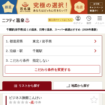
購入済チケットはこちら
ログイン
履歴
メニュー
千厩駅(岩手県)近くの温泉、日帰り温泉、スーパー銭湯おすすめ（2026年最新）
1. 都道府県
東北 / 岩手県
2. 沿線・駅
千厩駅
3. こだわり条件
指定しない
こだわり条件を変更する
リストから探す
地図から探す
ビジネス旅館こんけい
お気に入
りに追加
-点
/ 0 件