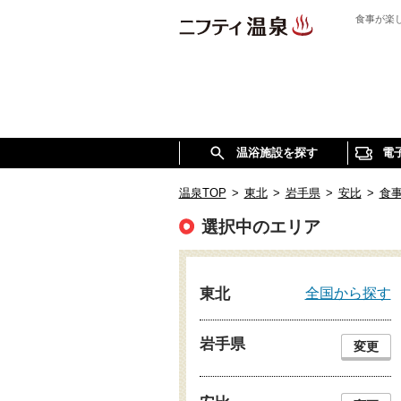
食事が楽
温浴施設を探す
電
温泉TOP
>
東北
>
岩手県
>
安比
>
食
選択中のエリア
全国から探す
東北
岩手県
変更