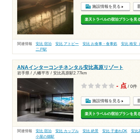
施設情報を見る
楽天トラベルの宿泊プランを見
関連情報
安比 宿泊
安比 アトピー
安比 お食事・食事処
安比 格安（
二戸駅
ANAインターコンチネンタル安比高原リゾート
岩手県 / 八幡平市 /
安比高原駅2.77km
- 点
/ 0件
施設情報を見る
楽天トラベルの宿泊プランを見
関連情報
安比 宿泊
安比 カップル
安比 絶景
安比 子連れOK
安比
小屋の畑駅