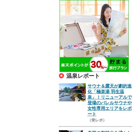
温泉レポート
サウナ＆露天が劇的進
化「極楽湯 羽生温
泉」！リニューアルで
登場のバレルサウナや
女性専用エリアをレポ
ート
（突レポ）