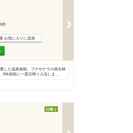
>
38件
お気に入りに追加
る
に開業した温泉旅館。ブナやナラの原生林
。9年程前に一度日帰り入浴しま…
日帰り
>