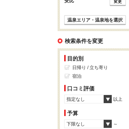
安比
変更
温泉エリア・温泉地を選択
検索条件を変更
目的別
日帰り / 立ち寄り
宿泊
口コミ評価
指定なし
以上
予算
下限なし
～