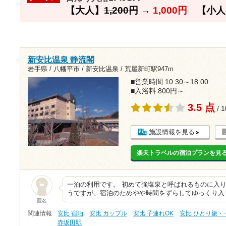
【大人】
1,200円
→
1,000円
【小人
新安比温泉 静流閣
岩手県 / 八幡平市 / 新安比温泉 /
荒屋新町駅947m
■営業時間 10:30～18:00
■入浴料 800円～
3.5 点
/ 
施設情報を見る
楽天トラベルの宿泊プランを見
一泊の利用です。 初めて強塩泉と呼ばれるものに入り
うですが、宿泊のためやや時間をずらしてゆっくり入
匿名
関連情報
安比 宿泊
安比 カップル
安比 子連れOK
安比 ひとり旅・
赤坂田駅