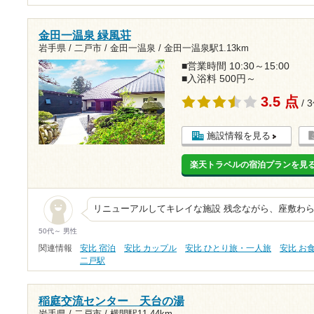
金田一温泉 緑風荘
岩手県 / 二戸市 / 金田一温泉 /
金田一温泉駅1.13km
■営業時間 10:30～15:00
■入浴料 500円～
3.5 点
/ 
施設情報を見る
楽天トラベルの宿泊プランを見
リニューアルしてキレイな施設 残念ながら、座敷わ
50代～ 男性
関連情報
安比 宿泊
安比 カップル
安比 ひとり旅・一人旅
安比 お
二戸駅
稲庭交流センター 天台の湯