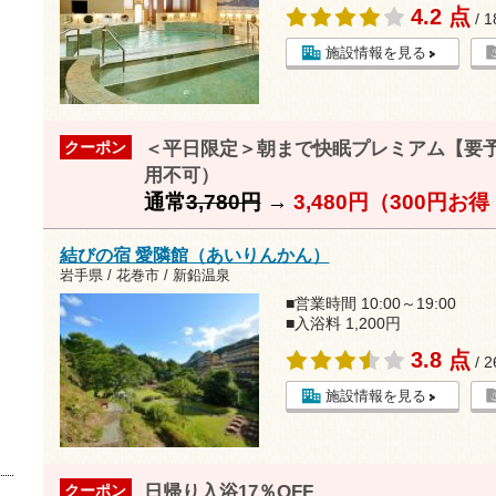
4.2 点
/ 
施設情報を見る
＜平日限定＞朝まで快眠プレミアム【要予約】
クーポン
用不可）
通常
3,780円
→
3,480円（300円お
結びの宿 愛隣館（あいりんかん）
岩手県 / 花巻市 / 新鉛温泉
■営業時間 10:00～19:00
■入浴料 1,200円
3.8 点
/ 
施設情報を見る
日帰り入浴17％OFF
クーポン