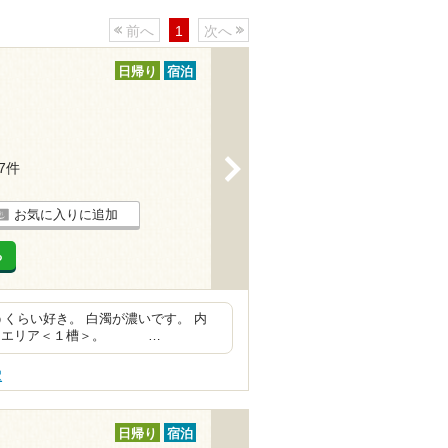
前へ
1
次へ
日帰り
宿泊
>
67件
お気に入りに追加
る
くらい好き。 白濁が濃いです。 内
専用エリア＜１槽＞。 …
駅
日帰り
宿泊