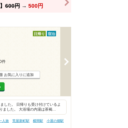
>
】
600円
→
500円
日帰り
宿泊
>
10件
お気に入りに追加
る
ました。 日帰りも受け付けているよ
りました。 大浴場の内湯は茶褐…
一人旅
荒屋新町駅
横間駅
小屋の畑駅