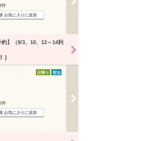
18件
お気に入りに追加
（8/3、10、12～14利
>
得！）
日帰り
宿泊
>
26件
お気に入りに追加