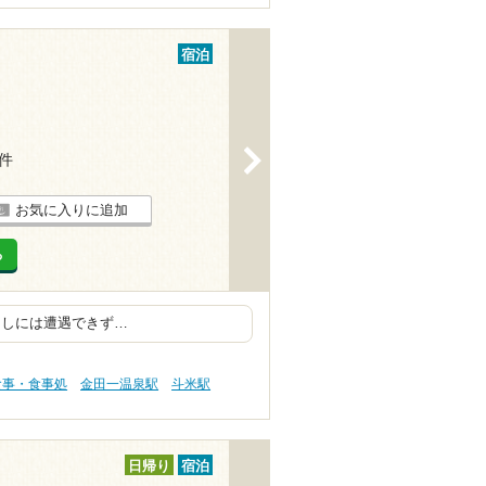
宿泊
>
3件
お気に入りに追加
る
らしには遭遇できず…
食事・食事処
金田一温泉駅
斗米駅
日帰り
宿泊