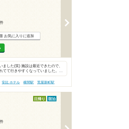
>
2件
お気に入りに追加
る
ました(笑) 施設は最近できたので、
れてて行きやすくなっていました。…
安比 ホテル
横間駅
荒屋新町駅
日帰り
宿泊
1件
>