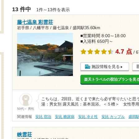
13 件中
1件～13件を表示
藤七温泉 彩雲荘
岩手県 / 八幡平市 / 藤七温泉 /
盛岡駅35.60km
■営業時間 8:00～18:00
■入浴料 650円～
4.7 点
/ 
施設情報を見る
楽天トラベルの宿泊プランを見
こちらは、2回目。近くまで来たら必ず寄りたいと思う
湯：男女別 露天風呂：基本混浴。＜５槽＞ 女性
50代～ 男性
関連情報
安比 宿泊
安比 糖尿病
安比 冷え性
安比 カップル
盛岡
峡雲荘