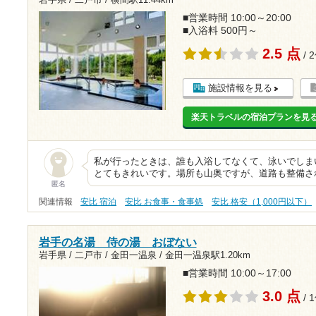
岩手県 / 二戸市 /
横間駅11.44km
■営業時間 10:00～20:00
■入浴料 500円～
2.5 点
/ 
施設情報を見る
楽天トラベルの宿泊プランを見
私が行ったときは、誰も入浴してなくて、泳いでしまい
とてもきれいです。場所も山奥ですが、道路も整備さ
匿名
関連情報
安比 宿泊
安比 お食事・食事処
安比 格安（1,000円以下）
岩手の名湯 侍の湯 おぼない
岩手県 / 二戸市 / 金田一温泉 /
金田一温泉駅1.20km
■営業時間 10:00～17:00
3.0 点
/ 