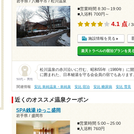
岩手県 / 八幡平市 / 松川温泉
■営業時間 8:30～19:00
■入浴料 700円～
4.1 点
/ 
施設情報を見る
楽天トラベルの宿泊プランを見
松川温泉の赤川沿いに佇む、昭和55年（1980年）
に囲まれた、日本秘湯を守る会会員の宿でもあります
50代～ 男性
関連情報
安比 単純温泉・単純泉
安比 宿泊
安比 糖尿病
安比 雪見
近くのオススメ温泉クーポン
SPA銭湯 ゆっこ盛岡
岩手県 / 盛岡市
■営業時間 5:00～25:00
■入浴料 760円