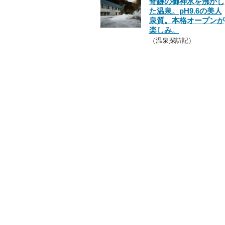
奇跡の御神水を沸かし
た温泉。pH9.6の美人
泉質。本格オープンが
楽しみ。
（温泉探訪記）