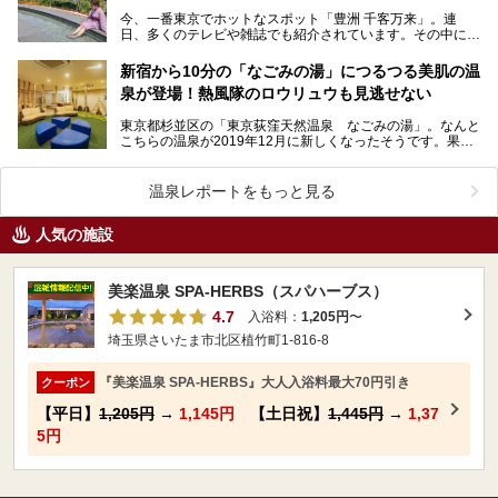
今、一番東京でホットなスポット「豊洲 千客万来」。連
日、多くのテレビや雑誌でも紹介されています。その中にあ
る温浴施設「東京豊洲 万葉倶楽部」へ、ニフティ温泉編
集…
新宿から10分の「なごみの湯」につるつる美肌の温
泉が登場！熱風隊のロウリュウも見逃せない
東京都杉並区の「東京荻窪天然温泉 なごみの湯」。なんと
こちらの温泉が2019年12月に新しくなったそうです。果た
して何がどう変わったのか、気になりませんか？気に…
温泉レポートをもっと見る
人気の施設
美楽温泉 SPA-HERBS（スパハーブス）
4.7
入浴料：
1,205円
〜
埼玉県さいたま市北区植竹町1-816-8
『美楽温泉 SPA-HERBS』大人入浴料最大70円引き
クーポン
【平日】
1,205円
→
1,145円
【土日祝】
1,445円
→
1,37
5円