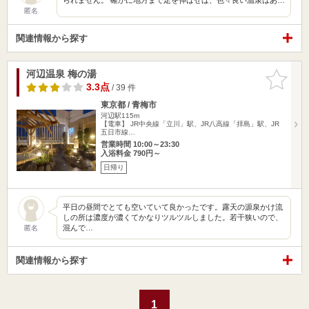
匿名
関連情報から探す
河辺温泉 梅の湯
お気に入
りに追加
3.3点
/ 39 件
東京都 / 青梅市
河辺駅115m
【電車】 JR中央線「立川」駅、JR八高線「拝島」駅、JR
五日市線…
営業時間 10:00～23:30
入浴料金 790円～
日帰り
平日の昼間でとても空いていて良かったです。露天の源泉かけ流
しの所は濃度が濃くてかなりツルツルしました。若干狭いので、
混んで…
匿名
関連情報から探す
1