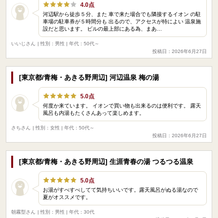
4.0点
河辺駅から徒歩５分、また 車で来た場合でも隣接するイオン の駐
車場の駐車券が５時間分も 出るので、アクセスが特によい 温泉施
設だと思います。 ビルの最上部にある為、まあ…
いいじさん
| 性別：男性 | 年代：50代～
投稿日：2026年6月27日
[東京都/青梅・あきる野周辺] 河辺温泉 梅の湯
5.0点
何度か来ています。 イオンで買い物も出来るのは便利です。 露天
風呂も内湯もたくさんあって楽しめます。
さちさん
| 性別：女性 | 年代：50代～
投稿日：2026年6月27日
[東京都/青梅・あきる野周辺] 生涯青春の湯 つるつる温泉
5.0点
お湯がすべすべしてて気持ちいいです。露天風呂がぬる湯なので
夏がオススメです。
朝霧型さん
| 性別：男性 | 年代：30代