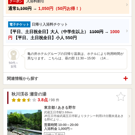
入浴料割引
クーポン
通常
1,100円
→
1,050円（50円お得！）
日帰り入浴料チケット
電子チケット
【平日、土日祝全日】大人（中学生以上）
1100円
→
1000
円
【平日、土日祝全日】小人
550円
亀の井ホテルグループの日帰り温泉は、ホテルにより利用時間が
異なります。 こちらは、昼の部 11:30～15:00 （14…
50代～
女性
関連情報から探す
秋川渓谷 瀬音の湯
お気に入
りに追加
3.8点
/ 98 件
東京都 / あきる野市
武蔵五日市駅3.68km
JR五日市線武蔵五日市駅よりタクシー利用15分圏央道あき
る野ICより…
営業時間 10:00～20:00
入浴料金 1,000円～
日帰り
宿泊