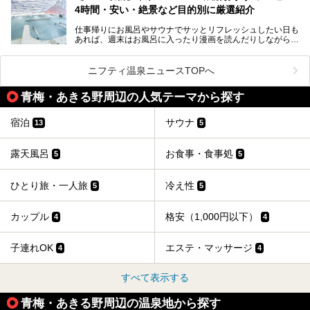
ど、自分の好きなタイミングで好きなだけサ活ができるのが
4時間・安い・絶景など目的別に厳選紹介
魅力です。
仕事帰りにお風呂やサウナでサッとリフレッシュしたい日も
最近では、男性専用施設だけでなく、カップルや女性に嬉し
あれば、週末はお風呂に入ったり漫画を読んだりしながら一
い個室サウナも増えてきました。
日中ダラダラ過ごしたい日もあると思います。
この記事では、東京都内にある24時間営業のサウナの中か
また、終電を逃してしまい、「このまま朝までゆっくりでき
ら、特におすすめしたい施設14選をご紹介します。
ニフティ温泉ニュースTOPへ
る場所があれば」と探した経験がある人も多いのではないで
宿泊可能な施設もピックアップしているので、ぜひチェック
しょうか。
してみてください。
青梅・あきる野周辺の人気テーマから探す
そこで本記事では、東京でおすすめのスーパー銭湯を、目的
別に厳選した30施設からご紹介します。
宿泊
サウナ
13
5
24時間営業で宿泊できる施設や、1,000円以下で楽しめる安
い施設、デートや休日レジャーにもぴったりなエンタメ要素
が充実した施設など、利用のシーンに合わせて参考にしてく
露天風呂
お食事・食事処
5
5
ださい。
ひとり旅・一人旅
冷え性
5
5
カップル
格安（1,000円以下）
4
4
子連れOK
エステ・マッサージ
4
4
すべて表示する
青梅・あきる野周辺の温泉地から探す