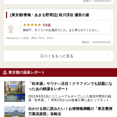
投稿日：2026年5月5日
[東京都/青梅・あきる野周辺] 秋川渓谷 瀬音の湯
5.0点
新緑下、サイコーのお風呂でした。また寄らせてください。
mbyeahさん
| 性別：男性 | 年代：50代～
投稿日：2026年4月28日
口コミをもっと見る
東京都の温泉レポート
「松本湯」サウナ―注目！クラファンでも話題にな
ったあの銭湯をレポート
2021年8月1日にリニューアルオープンした東京中野区の銭
湯「松本湯」！ 同年2月からの改修工事にあたってネットで
呼びかけたクラウドファンディングは、なんとわ…
出かける前に読みたい！お得情報満載の「東京豊洲
万葉倶楽部」攻略法