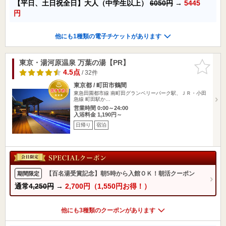
【平日、土日祝全日】大人（中学生以上）
6050円
→
5445
円
他にも1種類の電子チケットがあります
東京・湯河原温泉 万葉の湯【PR】
お気に入
りに追加
4.5点
/ 32件
東京都 / 町田市鶴間
東急田園都市線 南町田グランベリーパーク駅、ＪＲ・小田
急線 町田駅か…
営業時間 0:00～24:00
入浴料金 1,190円～
日帰り
宿泊
【百名湯受賞記念】朝5時から入館ＯＫ！朝活クーポン
期間限定
通常
4,250円
→
2,700円（1,550円お得！）
他にも3種類のクーポンがあります