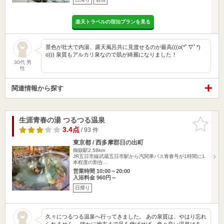
楽天トラベルの宿泊プランを見る
景色が壮大で内湯、露天風呂共に見渡せるのが最高(((o(*ﾟ▽ﾟ*)
o))) 泉質もアルカリ泉なので肌が綺麗になりました！
30代 男
性
関連情報から探す
生涯青春の湯 つるつる温泉
お気に入
りに追加
3.4点
/ 93 件
東京都 / 西多摩郡日の出町
御嶽駅2.58km
JR五日市線武蔵五日市駅から汽関車バス青春号が1時間に1
本程度の割合…
営業時間 10:00～20:00
入浴料金 960円～
日帰り
久々につるつる温泉へ行ってきました。 あの泉質は、やはり忘れ
られません。 確かに地方まで足を伸ばせば、色々良い温泉はあ…