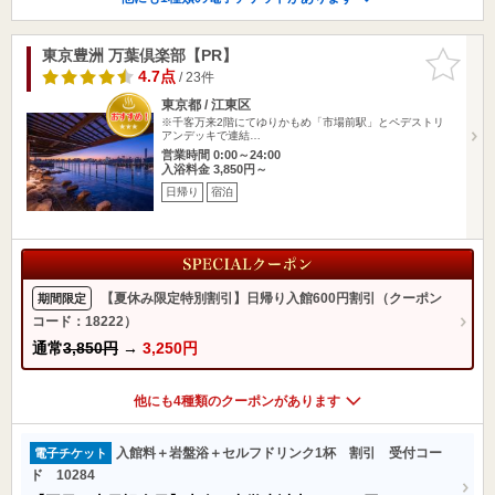
東京豊洲 万葉倶楽部【PR】
お気に入
りに追加
4.7点
/ 23件
東京都 / 江東区
※千客万来2階にてゆりかもめ「市場前駅」とペデストリ
アンデッキで連結…
営業時間 0:00～24:00
入浴料金 3,850円～
日帰り
宿泊
【夏休み限定特別割引】日帰り入館600円割引（クーポン
期間限定
コード：18222）
通常
3,850円
→
3,250円
他にも4種類のクーポンがあります
入館料＋岩盤浴＋セルフドリンク1杯 割引 受付コー
電子チケット
ド 10284