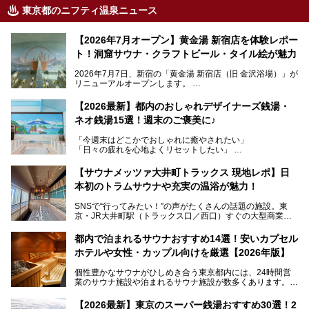
東京都のニフティ温泉ニュース
【2026年7月オープン】黄金湯 新宿店を体験レポー
ト！洞窟サウナ・クラフトビール・タイル絵が魅力
2026年7月7日、新宿の「黄金湯 新宿店（旧 金沢浴場）」が
リニューアルオープンします。
レトロでノスタルジックなタイル絵はそのまま、昔からここ
【2026最新】都内のおしゃれデザイナーズ銭湯・
を知る地元の人にも、新しく足を運んでくれる人にも愛され
ネオ銭湯15選！週末のご褒美に♪
る、今の時代の"銭湯"として生まれ変わりました。洞窟のよ
うなユニークなサウナ、自家醸造のクラフトビールが飲める
「今週末はどこかでおしゃれに癒やされたい」
ビアバーなど、新しく登場したスポットも併せて紹介しま
「日々の疲れを心地よくリセットしたい」
す。充実した設備があるのに、基本の入浴料が銭湯価格の5
──そんなときにおすすめなのが、今、都内で大きなブーム
50円というのも嬉しすぎます！
となっている新しいスタイルの銭湯です。
【サウナメッツァ大井町トラックス 現地レポ】日
本初のトラムサウナや充実の温浴が魅力！
最近、SNSやメディアで「デザイナーズ銭湯」や「ネオ銭
湯」という言葉をよく耳にしませんか？
SNSで“行ってみたい！”の声がたくさんの話題の施設。東
京・JR大井町駅（トラックス口／西口）すぐの大型商業施
本記事では、そもそもこれらがどんな銭湯なのか、その気に
設・大井町 トラックスに、2026年3月28日、「サウナメッ
なる違いを分かりやすく解説！さらに、都内で絶対に外せな
ツァ大井町トラックス」がニューオープン。施設の様子をレ
いおしゃれな名店15選を、おすすめの順番で一挙にご紹介
都内で泊まれるサウナおすすめ14選！安いカプセル
ポ―トします。
します。
ホテルや女性・カップル向けを厳選【2026年版】
個性豊かなサウナがひしめき合う東京都内には、24時間営
業のサウナ施設や泊まれるサウナ施設が数多くあります。
終電を逃した深夜の利用に限らず、時間を気にしないサウナ
を旅の目的とする「サ旅」や自分へのご褒美のための宿泊な
【2026最新】東京のスーパー銭湯おすすめ30選！2