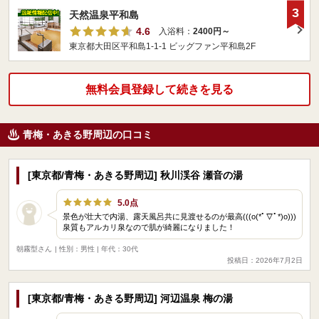
3
天然温泉平和島
4.6
入浴料：
2400円～
東京都大田区平和島1-1-1 ビッグファン平和島2F
無料会員登録して続きを見る
青梅・あきる野周辺の口コミ
[東京都/青梅・あきる野周辺] 秋川渓谷 瀬音の湯
5.0点
景色が壮大で内湯、露天風呂共に見渡せるのが最高(((o(*ﾟ▽ﾟ*)o)))
泉質もアルカリ泉なので肌が綺麗になりました！
朝霧型さん
| 性別：男性 | 年代：30代
投稿日：2026年7月2日
[東京都/青梅・あきる野周辺] 河辺温泉 梅の湯