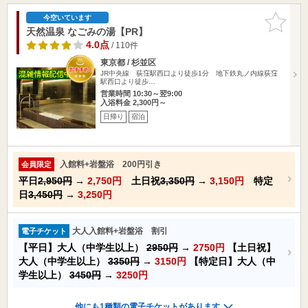
お気に入
今空いています
りに追加
天然温泉 なごみの湯【PR】
4.0点
/ 110件
東京都 / 杉並区
JR中央線 荻窪駅西口より徒歩1分 地下鉄丸ノ内線荻窪
駅西口より徒歩…
営業時間 10:30～翌9:00
入浴料金 2,300円～
日帰り
宿泊
入館料+岩盤浴 200円引き
会員限定
平日
2,950円
→
2,750円
土日祝
3,350円
→
3,150円
特定
日
3,450円
→
3,250円
大人入館料+岩盤浴 割引
電子チケット
【平日】大人（中学生以上）
2950円
→
2750円
【土日祝】
大人（中学生以上）
3350円
→
3150円
【特定日】大人（中
学生以上）
3450円
→
3250円
他にも1種類の電子チケットがあります