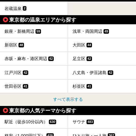
岩蔵温泉
2
東京都の温泉エリアから探す
銀座・新橋周辺
浅草・両国周辺
59
49
新宿区
大田区
48
44
赤坂・麻布・港区周辺
足立区
42
42
江戸川区
八丈島・伊豆諸島
42
42
世田谷区
杉並区
41
41
すべて表示する
東京都の人気テーマから探す
駅近（徒歩10分以内）
サウナ
630
483
格安（1,000円以下）
ひとり旅・一人旅
426
367