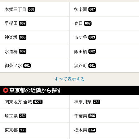
本郷三丁目
後楽園
668
667
早稲田
春日
667
667
神楽坂
市ケ谷
665
663
水道橋
飯田橋
662
662
御茶ノ水
淡路町
661
661
すべて表示する
東京都の近隣から探す
関東地方 全域
神奈川県
4271
732
埼玉県
千葉県
259
506
東京都
栃木県
938
664