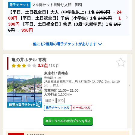
マル得セット日帰り入館 割引
電子チケット
【平日、土日祝全日】大人（中学生以上）1名
2950円
→
24
00円
【平日、土日祝全日】子供（小学生）1名
1430円
→
1
300円
【平日、土日祝全日】幼児（3歳~未就学児）1名
107
0円
→
950円
他にも2種類の電子チケットがあります
亀の井ホテル 青梅
お気に入
りに追加
3.3点
/ 13 件
東京都 / 青梅市
青梅駅760m
JR青梅線青梅駅下車、駒木町循環バスで約2.5km（約10
分）、郷土…
営業時間 11:30～21:00
入浴料金 1,100円～
日帰り
宿泊
電子チケットあり
クーポンあり
楽天トラベルの宿泊プランを見る