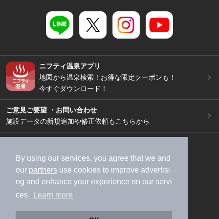
ニフティ温泉アプリ
地図から温泉検索！お得な限定クーポンも！
今すぐダウンロード！
ご意見ご要望 ・お問い合わせ
施設データの新規追加や修正依頼もこちらから
スマートフォン
/
PC
加盟店募集（資料請求）
広告出稿のご案内
By using our services, you agree that we and
our
partners
use cookies to improve advertisi
利用規約
ライフスタイルMEMBERS+規約
ng and enhance your experience on our servi
特定商取引法に基づく表記
ヘルプ
採用情報
ces.
Learn more
運営会社
個人情報保護ポリシー
©NIFTY Lifestyle Co., Ltd.