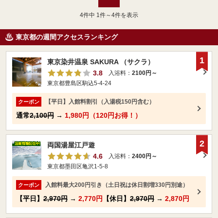
4
件中 1件～4件を表示
東京都の週間アクセスランキング
1
東京染井温泉 SAKURA （サクラ）
3.8
入浴料：
2100円～
東京都豊島区駒込5-4-24
【平日】入館料割引（入湯税150円含む）
クーポン
通常
2,100円
→
1,980円（120円お得！）
2
両国湯屋江戸遊
4.6
入浴料：
2400円～
東京都墨田区亀沢1-5-8
入館料最大200円引き（土日祝は休日割増330円別途）
クーポン
【平日】
2,970円
→
2,770円
【休日】
2,970円
→
2,870円