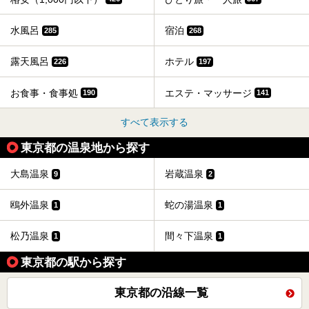
水風呂
宿泊
285
268
露天風呂
ホテル
226
197
お食事・食事処
エステ・マッサージ
190
141
すべて表示する
東京都の温泉地から探す
大島温泉
岩蔵温泉
9
2
鴎外温泉
蛇の湯温泉
1
1
松乃温泉
間々下温泉
1
1
東京都の駅から探す
東京都の沿線一覧