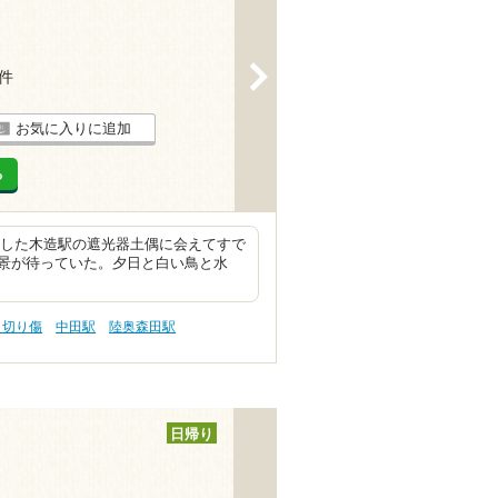
>
5件
お気に入りに追加
る
念した木造駅の遮光器土偶に会えてすで
景が待っていた。夕日と白い鳥と水
 切り傷
中田駅
陸奥森田駅
日帰り