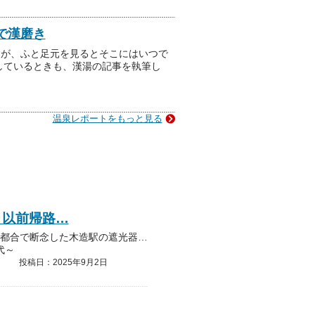
で漢磨き
すが、ふと足元を見るとそこにはいつで
しているときも、漢湯の記事を執筆し
温泉レポートをもっと見る
。以前帰路…
JRのポイントで新幹線旅行へ。以前帰路の都合で断念した木造駅の遮光器土偶に会えてすでに大満足だったのに、宿では鶴の舞橋の素晴らしい光景が待っていた。夕日と白い鳥と水面が美…
代～
投稿日：2025年9月2日