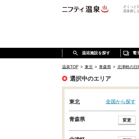
さくっと
温泉探し
温浴施設を探す
電
温泉TOP
>
東北
>
青森県
>
北津軽の日
選択中のエリア
全国から探す
東北
青森県
変更