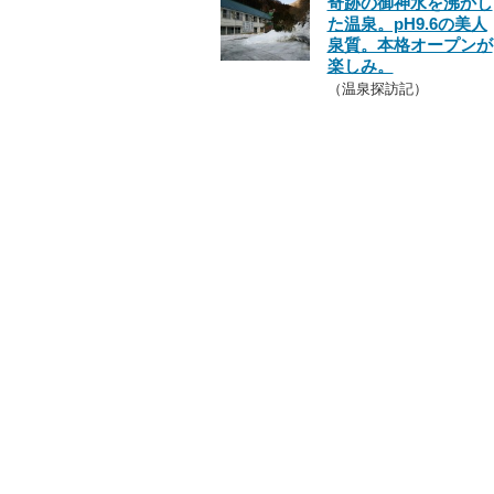
奇跡の御神水を沸かし
た温泉。pH9.6の美人
泉質。本格オープンが
楽しみ。
（温泉探訪記）