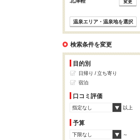
北津軽
変更
温泉エリア・温泉地を選択
検索条件を変更
目的別
日帰り / 立ち寄り
宿泊
口コミ評価
指定なし
以上
予算
下限なし
～