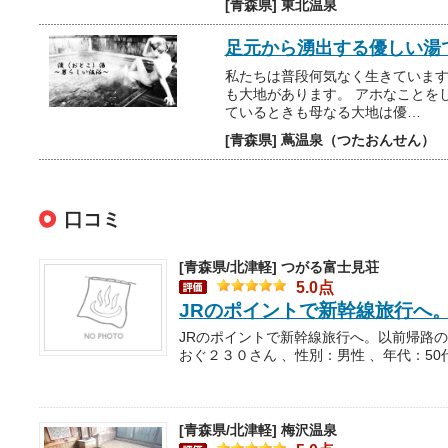
[青森県] 東北温泉
足元から湧出する優しい湯
私たちは普段何気なく生きていま
も大地があります。 アホなことを
ているときも母なる大地は優…
[青森県] 蔦温泉（つたおんせん）
口コミ
[青森県/北津軽]
つがる富士見荘
5.0点
JRのポイントで新幹線旅行へ
おぐ２３０さん 、性別：男性 、年代：50
[青森県/北津軽]
梅沢温泉