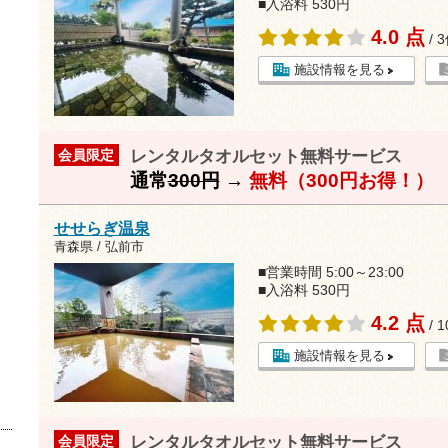
■入浴料 530円
4.0 点
/ 
施設情報を見る
レンタルタオルセット無料サービス
会員限定
通常
300円
→
無料（300円お得！）
せせらぎ温泉
青森県 / 弘前市
■営業時間 5:00～23:00
■入浴料 530円
4.2 点
/ 
施設情報を見る
レンタルタオルセット無料サービス
会員限定