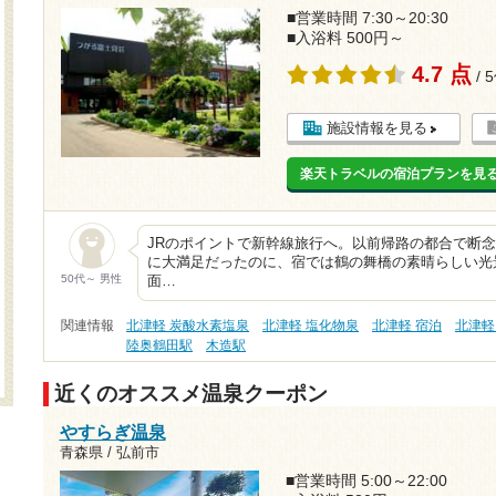
■営業時間 7:30～20:30
■入浴料 500円～
4.7 点
/ 
施設情報を見る
楽天トラベルの宿泊プランを見
JRのポイントで新幹線旅行へ。以前帰路の都合で断
に大満足だったのに、宿では鶴の舞橋の素晴らしい光
50代～ 男性
面…
関連情報
北津軽 炭酸水素塩泉
北津軽 塩化物泉
北津軽 宿泊
北津軽
陸奥鶴田駅
木造駅
近くのオススメ温泉クーポン
やすらぎ温泉
青森県 / 弘前市
■営業時間 5:00～22:00