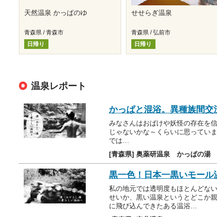
天然温泉 かっぱのゆ
せせらぎ温泉
青森県 / 青森市
青森県 / 弘前市
日帰り
日帰り
温泉レポート
かっぱと混浴。異種族間交
みなさんはおばけや妖怪の存在を信
じゃないかな～くらいに思っていま
では…
[青森県] 奥薬研温泉 かっぱの湯
黒一色！日本一黒いモール
私の地元では透明度もほとんどない
せいか、黒い温泉というとどこか親
に飛び込んできたある温浴…