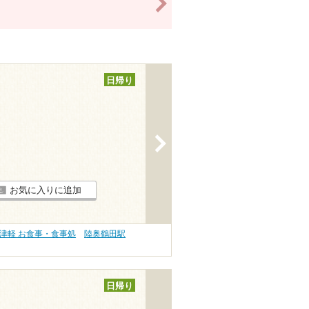
>
日帰り
>
お気に入りに追加
津軽 お食事・食事処
陸奥鶴田駅
日帰り