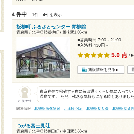
4 件中
1件～4件を表示
板柳町 ふるさとセンター 青柳館
青森県 / 北津軽郡板柳町 /
板柳駅1.06km
■営業時間 7:00～21:00
■入浴料 430円～
5.0 点
/ 
施設情報を見る
東京在住で帰省する度に毎回通うくらい気に入ってい
温度です。 ただ、残念な気持ちになる時もありました
20代 女性
関連情報
北津軽 塩化物泉
北津軽 宿泊
北津軽 切り傷
北津軽 冷え
つがる富士見荘
青森県 / 北津軽郡鶴田町 /
中田駅3.88km