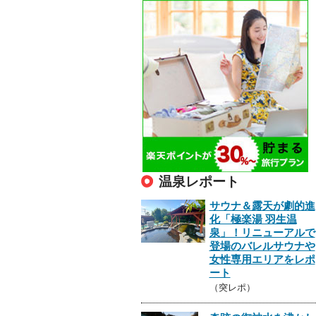
温泉レポート
サウナ＆露天が劇的進
化「極楽湯 羽生温
泉」！リニューアルで
登場のバレルサウナや
女性専用エリアをレポ
ート
（突レポ）