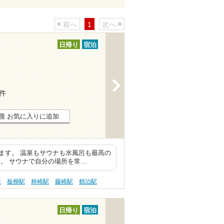
前へ
1
次へ
日帰り
宿泊
>
5件
お気に入りに追加
ます。 温泉もサウナも水風呂も最高の
。 サウナで自分の場所を常…
性
板柳駅
林崎駅
藤崎駅
鶴泊駅
日帰り
宿泊