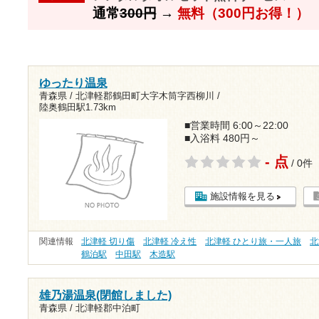
通常
300円
→
無料（300円お得！）
ゆったり温泉
青森県 / 北津軽郡鶴田町大字木筒字西柳川 /
陸奥鶴田駅1.73km
■営業時間 6:00～22:00
■入浴料 480円～
- 点
/ 0件
施設情報を見る
関連情報
北津軽 切り傷
北津軽 冷え性
北津軽 ひとり旅・一人旅
北
鶴泊駅
中田駅
木造駅
雄乃湯温泉(閉館しました)
青森県 / 北津軽郡中泊町