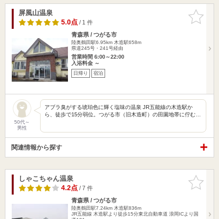
屏風山温泉
お気に入
りに追加
5.0点
/ 1 件
青森県 / つがる市
陸奥鶴田駅6.95km
木造駅658m
県道245号・241号経由
営業時間 6:00～22:00
入浴料金 ～
日帰り
宿泊
アブラ臭がする琥珀色に輝く塩味の温泉 JR五能線の木造駅か
ら、徒歩で15分弱位。つがる市（旧木造町）の田園地帯に佇む…
50代～
男性
関連情報から探す
しゃこちゃん温泉
お気に入
りに追加
4.2点
/ 7 件
青森県 / つがる市
陸奥鶴田駅7.24km
木造駅836m
JR五能線 木造駅より徒歩15分東北自動車道 浪岡ICより国