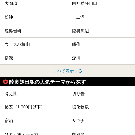
介します！
大間越
白神岳登山口
松神
十二湖
陸奥岩崎
陸奥沢辺
ウェスパ椿山
艫作
横磯
深浦
すべて表示する
陸奥鶴田駅の人気テーマから探す
冷え性
切り傷
格安（1,000円以下）
塩化物泉
宿泊
サウナ
ひとり旅・一人旅
朝風呂