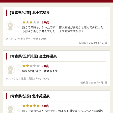
[青森県/弘前] 北小苑温泉
3.0点
熱くて気持ちよかったです！ 露天風呂があるかと思って外に出た
らお湯がありませんでした。 クマ対策ですかね？
としさん
| 性別：男性 | 年代：20代
投稿日：2026年5月27日
[青森県/五所川原] 金太郎温泉
2.0点
温泉♨️のお湯が一番効きます！
ゲストさん
| 性別：男性 | 年代：50代～
投稿日：2026年4月7日
[青森県/弘前] 北小苑温泉
5.0点
熱くて気持ちよかったです。何よりお肌ツルツルスベスベの感触