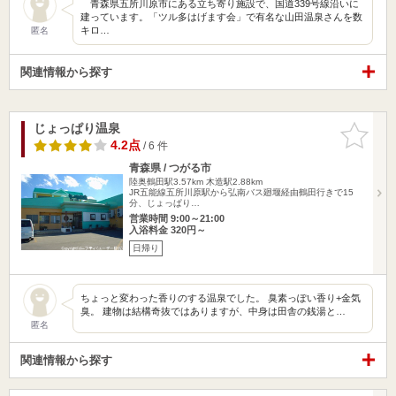
青森県五所川原市にある立ち寄り施設で、国道339号線沿いに
建っています。「ツル多はげます会」で有名な山田温泉さんを数
キロ…
匿名
関連情報から探す
じょっぱり温泉
お気に入
りに追加
4.2点
/ 6 件
青森県 / つがる市
陸奥鶴田駅3.57km
木造駅2.88km
JR五能線五所川原駅から弘南バス廻堰経由鶴田行きで15
分、じょっぱり…
営業時間 9:00～21:00
入浴料金 320円～
日帰り
ちょっと変わった香りのする温泉でした。 臭素っぽい香り+金気
臭。 建物は結構奇抜ではありますが、中身は田舎の銭湯と…
匿名
関連情報から探す