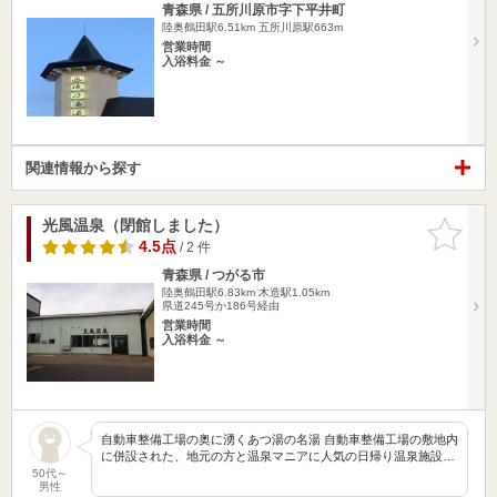
青森県 / 五所川原市字下平井町
陸奥鶴田駅6.51km
五所川原駅663m
営業時間
入浴料金 ～
関連情報から探す
光風温泉（閉館しました）
お気に入
りに追加
4.5点
/ 2 件
青森県 / つがる市
陸奥鶴田駅6.83km
木造駅1.05km
県道245号か186号経由
営業時間
入浴料金 ～
自動車整備工場の奥に湧くあつ湯の名湯 自動車整備工場の敷地内
に併設された、地元の方と温泉マニアに人気の日帰り温泉施設…
50代～
男性