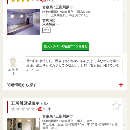
青森県 / 五所川原市
陸奥鶴田駅5.76km
五所川原駅282m
ＪＲ 五所川原駅より徒歩にて４分
営業時間
入浴料金 ～
宿泊
楽天トラベルの宿泊プランを見る
雪の日に宿泊した。温泉は塩分強めのあたたまる湯なので冬場に
最適。湯上りもポカポカで心地よい。日帰り客も受け付けている
ので、…
30代 男
性
関連情報から探す
五所川原温泉ホテル
お気に入
りに追加
-点
/ 0 件
青森県 / 五所川原市
陸奥鶴田駅5.85km
五所川原駅1.01km
JR五能線・五所川原駅徒歩20分、車で5分 松島町8丁目停
留所・徒…