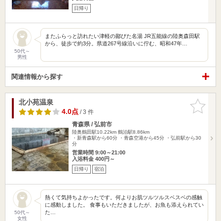
日帰り
またふらっと訪れたい津軽の鄙びた名湯 JR五能線の陸奥森田駅
から、徒歩で約3分。県道267号線沿いに佇む、昭和47年…
50代～
男性
関連情報から探す
北小苑温泉
お気に入
りに追加
4.0点
/ 3 件
青森県 / 弘前市
陸奥鶴田駅10.22km
鶴泊駅8.86km
・新青森駅から60分 ・青森空港から45分 ・弘前駅から30
分
営業時間 9:00～21:00
入浴料金 400円～
日帰り
宿泊
熱くて気持ちよかったです。何よりお肌ツルツルスベスベの感触
に感動しました。 食事もいただきましたが、お魚も添えられてい
た…
50代～
女性