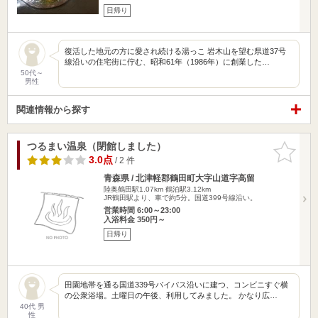
日帰り
復活した地元の方に愛され続ける湯っこ 岩木山を望む県道37号
線沿いの住宅街に佇む、昭和61年（1986年）に創業した…
50代～
男性
関連情報から探す
つるまい温泉（閉館しました）
お気に入
りに追加
3.0点
/ 2 件
青森県 / 北津軽郡鶴田町大字山道字高留
陸奥鶴田駅1.07km
鶴泊駅3.12km
JR鶴田駅より、車で約5分。国道399号線沿い。
営業時間 6:00～23:00
入浴料金 350円～
日帰り
田園地帯を通る国道339号バイパス沿いに建つ、コンビニすぐ横
の公衆浴場。土曜日の午後、利用してみました。 かなり広…
40代 男
性