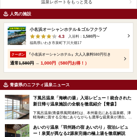
温泉レポートをもっと見る
人気の施設
小名浜オーシャンホテル＆ゴルフクラブ
4.3
入浴料：
1,580円
〜
福島県いわき市泉町下川大畑17
『小名浜オーシャンホテル』大人入泉料580円引き
クーポン
通常
1,580円
→
1,000円（580円お得！）
青森県のニフティ温泉ニュース
下風呂温泉「海峡の湯」入浴レビュー！統合された
新日帰り温泉施設の全貌を徹底紹介【青森】
下風呂温泉(青森県風間浦村)は、本州最北にある温泉郷。津
軽海峡に面する立地にありながらも濃厚な硫黄泉が湧出。良
質の温泉や新鮮な海の幸を求め、遠隔地ながらも全国から温
泉ファンが訪れる温泉地です。
あいのり温泉「羽州路の宿 あいのり」宿泊レビュ
ー！泉質が異なる2源泉完備の極上湯を徹底解説
「海峡の湯」は、以前あった2つの共同浴場を統合し、2020