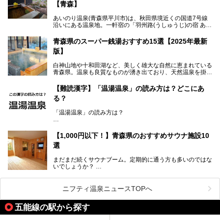
年12月にオープンした日帰り入浴施設。かつて別々の共同
【青森】
浴場で使用された2つの源泉を楽しめる点が魅力です。また
無料休憩室や食事処も併設し、地元常連客のみならず観光客
あいのり温泉(青森県平川市)は、秋田県境近くの国道7号線
にも利用しやすい施設へ変貌しました。
沿いにある温泉地。一軒宿の「羽州路(うしゅうじ)の宿 あい
今回、筆者は実際に海峡の湯へ訪問・入浴し、その魅力を徹
のり」があります。最大の特徴が、炭酸ガスを含む食塩泉
底解説します！
(通称:赤湯)と無色透明の単純温泉という2種類の源泉を使用
青森県のスーパー銭湯おすすめ15選【2025年最新
し、いずれも源泉100％かけ流しで提供している点でしょ
版】
う。
白神山地や十和田湖など、美しく雄大な自然に恵まれている
今回筆者は実際に宿泊し、大浴場と露天風呂付き客室を中心
青森県。温泉も良質なものが湧き出ており、天然温泉を掛け
に「羽州路の宿 あいのり」を詳細にご紹介。秋田県側を含
流しで贅沢に堪能できる温泉施設がたくさんあります。青森
むこの一帯は日本でも有数の個性的な温泉がひしめくエリア
の山並みを眺めながら温泉に浸かり、お食事処でおいしいご
ですが、実はあいのり温泉も決して見逃せない極上湯のひと
【難読漢字】「温湯温泉」の読み方は？どこにあ
当地グルメを味わうひとときは格別ですね！
つ。その魅力を徹底解説します！
る？
今回は、青森県でおすすめのスーパー銭湯を紹介します。
「また来たい！」と思えるお気に入りの施設をぜひ見つけて
「温湯温泉」の読み方は？
ください。
読めそうで読めない、難読温泉地名漢字。あなたは読めます
か？
【1,000円以下！】青森県のおすすめサウナ施設10
選
まだまだ続くサウナブーム。定期的に通う方も多いのではな
いでしょうか？
そこでコスパ抜群！1,000円以下でサウナを楽しめる施設を
紹介します。
ニフティ温泉ニュースTOPへ
格安でも充実の施設でサウナを楽しみませんか？
五能線の駅から探す
今回は青森県にある1,000円以下のおすすめサウナ施設を紹