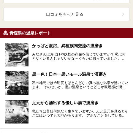
口コミをもっと見る
青森県の温泉レポート
かっぱと混浴。異種族間交流の漢磨き
みなさんはおばけや妖怪の存在を信じていますか？ 私は何
となくいるんじゃないかな～くらいに思っていました。 そ
う、あの日あいつと会うまでは…
黒一色！日本一黒いモール温泉で漢磨き
私の地元では透明度もほとんどない真っ黒な温泉が湧いてい
ます。 そのせいか、黒い温泉というとどこか親近感が湧い
てきます。 そんな私の目に飛び込んできたある温浴…
足元から湧出する優しい湯で漢磨き
私たちは普段何気なく生きていますが、ふと足元を見るとそ
こにはいつでも大地があります。 アホなことをしていると
きも、漢湯の記事を執筆しているときも母なる大地は優…