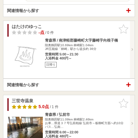
関連情報から探す
はたけのゆっこ
お気に入
りに追加
-点
/ 0 件
青森県 / 南津軽郡藤崎町大字藤崎字向根子橋
陸奥鶴田駅10.69km
林崎駅1.04km
JR五能線「林崎」駅から徒歩約 36分
営業時間 5:00～21:30
入浴料金 400円～
日帰り
関連情報から探す
三世寺温泉
お気に入
りに追加
5.0点
/ 1 件
青森県 / 弘前市
陸奥鶴田駅11.09km
林崎駅2.46km
お車…県道３７号弘前柏線 弘前市～板柳町方面へ約10分
バス…弘南…
営業時間 6:00～22:00
入浴料金 480円～