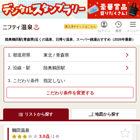
購入済チケットはこちら
ログイン
履歴
メニュー
陸奥鶴田駅(青森県)近くの温泉、日帰り温泉、スーパー銭湯おすすめ（2026年最新）
1. 都道府県
東北 / 青森県
2. 沿線・駅
陸奥鶴田駅
3. こだわり条件
指定しない
こだわり条件を変更する
リストから探す
地図から探す
鶴田温泉
お気に入
りに追加
3.0点
/ 1 件