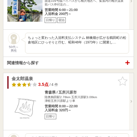
国道339号線バイパスから梅沢地区へ、集落内の梅沢温泉
前バス停付近の…
営業時間 6:00～21:00
入浴料金 200円～
日帰り
宿泊
ちょっと変わった入浴料支払システム 林檎畑が広がる鶴田町の松
倉地区にひっそりと佇む、昭和48年（1973年）に開業し…
50代～
男性
関連情報から探す
金太郎温泉
お気に入
りに追加
3.5点
/ 4 件
青森県 / 五所川原市
陸奥鶴田駅2.78km
五所川原駅3.08km
津軽五所川原駅より車
営業時間 8:00～22:00
入浴料金 320円～
日帰り