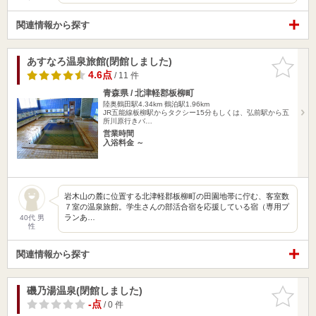
関連情報から探す
あすなろ温泉旅館(閉館しました)
お気に入
りに追加
4.6点
/ 11 件
青森県 / 北津軽郡板柳町
陸奥鶴田駅4.34km
鶴泊駅1.96km
JR五能線板柳駅からタクシー15分もしくは、弘前駅から五
所川原行きバ…
営業時間
入浴料金 ～
岩木山の麓に位置する北津軽郡板柳町の田園地帯に佇む、客室数
７室の温泉旅館。学生さんの部活合宿を応援している宿（専用プ
ランあ…
40代 男
性
関連情報から探す
磯乃湯温泉(閉館しました)
お気に入
りに追加
-点
/ 0 件