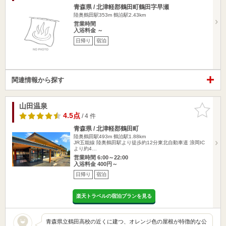
青森県 / 北津軽郡鶴田町鶴田字早瀬
陸奥鶴田駅353m
鶴泊駅2.43km
営業時間
入浴料金 ～
日帰り
宿泊
関連情報から探す
山田温泉
お気に入
りに追加
4.5点
/ 4 件
青森県 / 北津軽郡鶴田町
陸奥鶴田駅493m
鶴泊駅1.88km
JR五能線 陸奥鶴田駅より徒歩約12分東北自動車道 浪岡IC
より約4…
営業時間 6:00～22:00
入浴料金 400円～
日帰り
宿泊
楽天トラベルの宿泊プランを見る
青森県立鶴田高校の近くに建つ、オレンジ色の屋根が特徴的な公