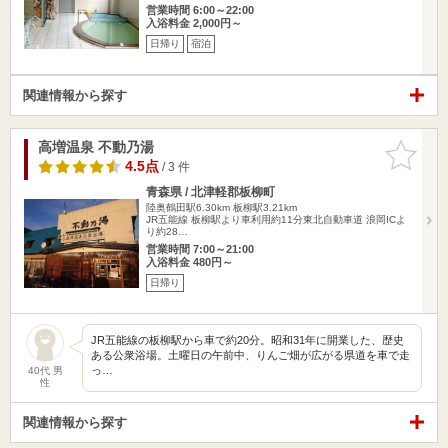
営業時間 6:00～22:00
入浴料金 2,000円～
日帰り
宿泊
関連情報から探す
高増温泉 不動乃湯
お気に入
りに追加
4.5点
/ 3 件
青森県 / 北津軽郡板柳町
陸奥鶴田駅6.30km
板柳駅3.21km
JR五能線 板柳駅より車利用約11分東北自動車道 浪岡ICよ
り約28…
営業時間 7:00～21:00
入浴料金 480円～
日帰り
JR五能線の板柳駅から車で約20分。昭和31年に開業した、歴史
ある公衆浴場。土曜日の午前中、りんご畑が広がる県道を車で走
っ…
40代 男
性
関連情報から探す