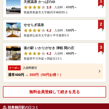
1
天然温泉 かっぱのゆ
3.9
入浴料：
470円～
青森県青森市大字横内字神田95-1
2
せせらぎ温泉
4.2
入浴料：
530円～
青森県弘前市大字原ケ平字奥野5-5
3
道の駅 いかりがせき 津軽 関の庄
4.2
入浴料：
400円～
青森県平川市碇ヶ関碇石13-1
入浴料割引
クーポン
通常
400円
→
350円（50円お得！）
無料会員登録して続きを見る
陸奥鶴田駅の口コミ