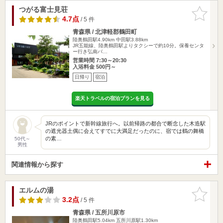
つがる富士見荘
お気に入
りに追加
4.7点
/ 5 件
青森県 / 北津軽郡鶴田町
陸奥鶴田駅4.90km
中田駅3.88km
JR五能線、陸奥鶴田駅よりタクシーで約10分。保養センタ
ー行き弘南バ…
営業時間 7:30～20:30
入浴料金 500円～
日帰り
宿泊
楽天トラベルの宿泊プランを見る
JRのポイントで新幹線旅行へ。以前帰路の都合で断念した木造駅
の遮光器土偶に会えてすでに大満足だったのに、宿では鶴の舞橋
の素…
50代～
男性
関連情報から探す
エルムの湯
お気に入
りに追加
3.2点
/ 5 件
青森県 / 五所川原市
陸奥鶴田駅5.04km
五所川原駅1.30km