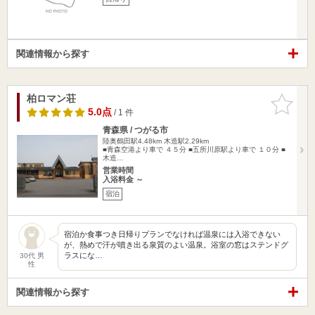
関連情報から探す
柏ロマン荘
お気に入
りに追加
5.0点
/ 1 件
青森県 / つがる市
陸奥鶴田駅4.48km
木造駅2.29km
■青森空港より車で ４５分 ■五所川原駅より車で １０分 ■
木造…
営業時間
入浴料金 ～
宿泊
宿泊か食事つき日帰りプランでなければ温泉には入浴できない
が、熱めで汗が噴き出る泉質のよい温泉。浴室の窓はステンドグ
ラスにな…
30代 男
性
関連情報から探す