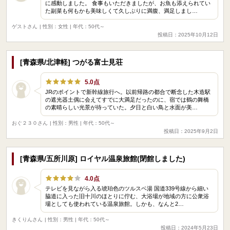
に感動しました。 食事もいただきましたが、お魚も添えられてい
た副菜も何もかも美味しくて久しぶりに満腹、満足しまし…
ゲストさん
| 性別：女性 | 年代：50代～
投稿日：2025年10月12日
[青森県/北津軽] つがる富士見荘
5.0点
JRのポイントで新幹線旅行へ。以前帰路の都合で断念した木造駅
の遮光器土偶に会えてすでに大満足だったのに、宿では鶴の舞橋
の素晴らしい光景が待っていた。夕日と白い鳥と水面が美…
おぐ２３０さん
| 性別：男性 | 年代：50代～
投稿日：2025年9月2日
[青森県/五所川原] ロイヤル温泉旅館(閉館しました)
4.0点
テレビを見ながら入る琥珀色のツルスベ湯 国道339号線から細い
脇道に入った旧十川のほとりに佇む、大浴場が地域の方に公衆浴
場としても使われている温泉旅館。しかも、なんと2…
きくりんさん
| 性別：男性 | 年代：50代～
投稿日：2024年5月23日