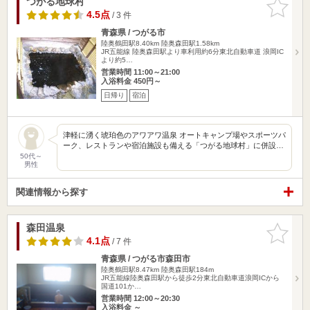
つがる地球村
お気に入
りに追加
4.5点
/ 3 件
青森県 / つがる市
陸奥鶴田駅8.40km
陸奥森田駅1.58km
JR五能線 陸奥森田駅より車利用約6分東北自動車道 浪岡IC
より約5…
営業時間 11:00～21:00
入浴料金 450円～
日帰り
宿泊
津軽に湧く琥珀色のアワアワ温泉 オートキャンプ場やスポーツパ
ーク、レストランや宿泊施設も備える「つがる地球村」に併設…
50代～
男性
関連情報から探す
森田温泉
お気に入
りに追加
4.1点
/ 7 件
青森県 / つがる市森田市
陸奥鶴田駅8.47km
陸奥森田駅184m
JR五能線陸奥森田駅から徒歩2分東北自動車道浪岡ICから
国道101か…
営業時間 12:00～20:30
入浴料金 ～