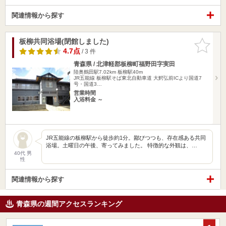
関連情報から探す
板柳共同浴場(閉館しました)
お気に入
りに追加
4.7点
/ 3 件
青森県 / 北津軽郡板柳町福野田字実田
陸奥鶴田駅7.02km
板柳駅40m
JR五能線 板柳駅そば東北自動車道 大鰐弘前ICより国道7
号・国道3…
営業時間
入浴料金 ～
JR五能線の板柳駅から徒歩約1分。鄙びつつも、存在感ある共同
浴場。土曜日の午後、寄ってみました。 特徴的な外観は、…
40代 男
性
関連情報から探す
青森県の週間アクセスランキング