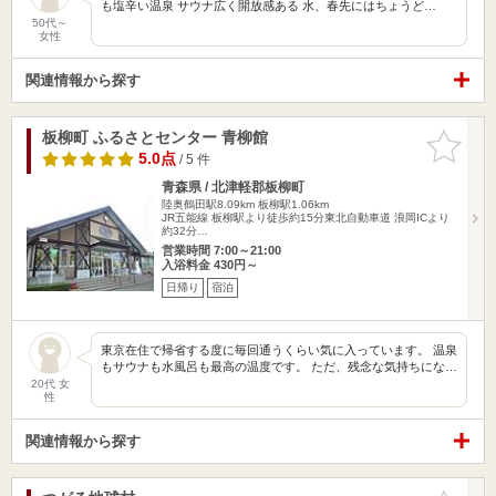
も塩辛い温泉 サウナ広く開放感ある 水、春先にはちょうど…
50代～
女性
関連情報から探す
板柳町 ふるさとセンター 青柳館
お気に入
りに追加
5.0点
/ 5 件
青森県 / 北津軽郡板柳町
陸奥鶴田駅8.09km
板柳駅1.06km
JR五能線 板柳駅より徒歩約15分東北自動車道 浪岡ICより
約32分…
営業時間 7:00～21:00
入浴料金 430円～
日帰り
宿泊
東京在住で帰省する度に毎回通うくらい気に入っています。 温泉
もサウナも水風呂も最高の温度です。 ただ、残念な気持ちにな…
20代 女
性
関連情報から探す