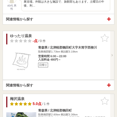
衆浴場。外観は大きな施設で、旅館部もあります。土曜日の午
後、利…
40代 男
性
関連情報から探す
ゆったり温泉
お気に入
りに追加
-点
/ 0 件
青森県 / 北津軽郡鶴田町大字木筒字西柳川
陸奥鶴田駅1.73km
鶴泊駅3.19km
営業時間 6:00～22:00
入浴料金 480円～
日帰り
関連情報から探す
梅沢温泉
お気に入
りに追加
5.0点
/ 1 件
青森県 / 北津軽郡鶴田町
陸奥鶴田駅2.60km
鶴泊駅3.36km