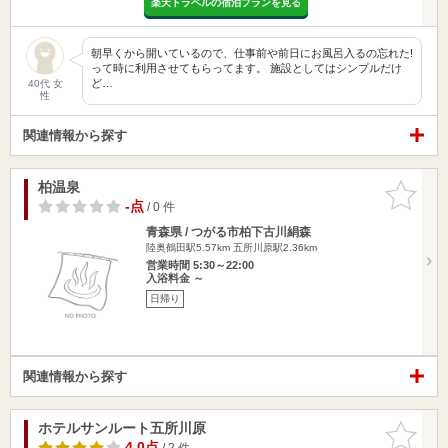
楽天トラベルの宿泊プランを見る
朝早くから開いているので、仕事前や前日にお風呂入るの忘れた!
って時に利用させてもらってます。 施設としてはシンプルだけ
ど…
40代 女
性
関連情報から探す
柏温泉
お気に入
りに追加
-点
/ 0 件
青森県 / つがる市柏下古川絹森
陸奥鶴田駅5.57km
五所川原駅2.36km
営業時間 5:30～22:00
入浴料金 ～
日帰り
関連情報から探す
ホテルサンルート五所川原
お気に入
りに追加
4.0点
/ 2 件