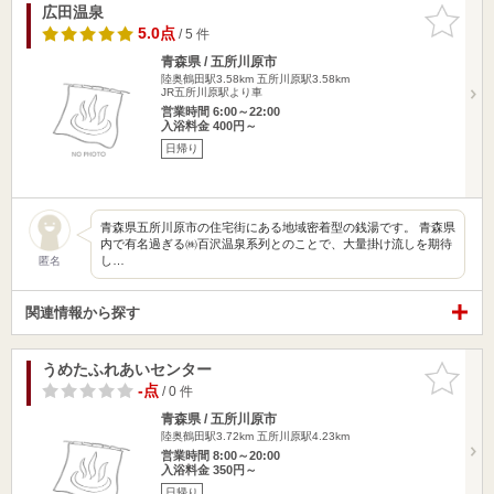
広田温泉
お気に入
りに追加
5.0点
/ 5 件
青森県 / 五所川原市
陸奥鶴田駅3.58km
五所川原駅3.58km
JR五所川原駅より車
営業時間 6:00～22:00
入浴料金 400円～
日帰り
青森県五所川原市の住宅街にある地域密着型の銭湯です。 青森県
内で有名過ぎる㈱百沢温泉系列とのことで、大量掛け流しを期待
し…
匿名
関連情報から探す
うめたふれあいセンター
お気に入
りに追加
-点
/ 0 件
青森県 / 五所川原市
陸奥鶴田駅3.72km
五所川原駅4.23km
営業時間 8:00～20:00
入浴料金 350円～
日帰り