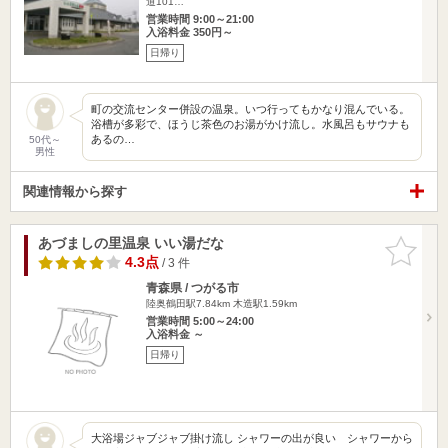
道101…
営業時間 9:00～21:00
入浴料金 350円～
日帰り
町の交流センター併設の温泉。いつ行ってもかなり混んでいる。
浴槽が多彩で、ほうじ茶色のお湯がかけ流し。水風呂もサウナも
あるの…
50代～
男性
関連情報から探す
あづましの里温泉 いい湯だな
お気に入
りに追加
4.3点
/ 3 件
青森県 / つがる市
陸奥鶴田駅7.84km
木造駅1.59km
営業時間 5:00～24:00
入浴料金 ～
日帰り
大浴場ジャブジャブ掛け流し シャワーの出が良い シャワーから