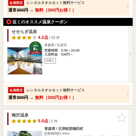
レンタルタオルセット無料サービス
会員限定
通常
300円
→
無料（300円お得！）
近くのオススメ温泉クーポン
せせらぎ温泉
4.2点
/ 10 件
青森県 / 弘前市
営業時間 5:00～23:00
入浴料金 530円～
日帰り
レンタルタオルセット無料サービス
会員限定
通常
300円
→
無料（300円お得！）
梅沢温泉
お気に入
りに追加
5.0点
/ 1 件
青森県 / 北津軽郡鶴田町
陸奥鶴田駅2.60km