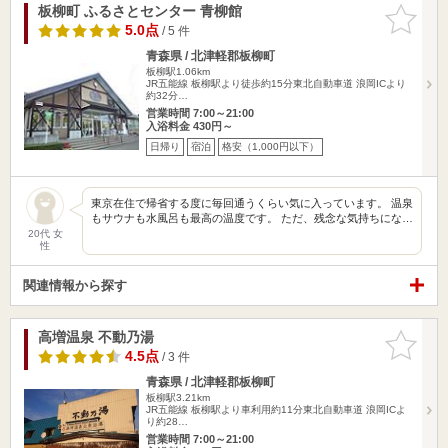
板柳町 ふるさとセンター 青柳館
お気に入
りに追加
5.0点
/ 5 件
青森県 / 北津軽郡板柳町
板柳駅1.06km
JR五能線 板柳駅より徒歩約15分東北自動車道 浪岡ICより
約32分…
営業時間 7:00～21:00
入浴料金 430円～
日帰り
宿泊
格安（1,000円以下）
東京在住で帰省する度に毎回通うくらい気に入っています。 温泉
もサウナも水風呂も最高の温度です。 ただ、残念な気持ちにな…
20代 女
性
関連情報から探す
高増温泉 不動乃湯
お気に入
りに追加
4.5点
/ 3 件
青森県 / 北津軽郡板柳町
板柳駅3.21km
JR五能線 板柳駅より車利用約11分東北自動車道 浪岡ICよ
り約28…
営業時間 7:00～21:00