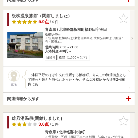
板柳温泉旅館（閉館しました）
お気に入
りに追加
5.0点
/ 4 件
青森県 / 北津軽郡板柳町福野田字実田
板柳駅40m
JR五能線 板柳駅そば東北自動車道 大鰐弘前ICより国道7
号・国道3…
営業時間 7:30～21:00
入浴料金 400円～
日帰り
格安（1,000円以下）
津軽平野のほぼ中央に位置する板柳町。りんごの流通拠点とし
て随分と栄えた時代もあったとか。そんな板柳駅から徒歩2分圏
内にあ…
匿名
関連情報から探す
雄乃湯温泉(閉館しました)
お気に入
りに追加
3.0点
/ 1 件
青森県 / 北津軽郡中泊町
JR五能線 五所川原駅下車バス利用。弘南バス-小泊行き､