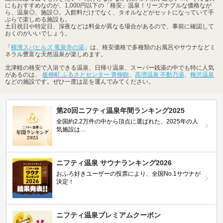
にもおすすめなのが、1,000円以下の「格安」温泉！リーズナブルな価格なが
ら、温泉◎、施設◎。入館料だけでなく、タオルなどがセットになっていて手
ぶらで楽しめる施設も。
土日祝日や特定日、深夜などは料金が異なる場合があるので、事前に確認して
おくのがいいでしょう。
「
横濱スパヒルズ 竜泉寺の湯
」は、格安価格で多種類のお風呂やサウナなどミ
ネラル豊富な天然温泉が楽しめます。
北津軽の格安で入浴できる温泉、日帰り温泉、スーパー銭湯の中でも特に人気
があるのは、
板柳町 ふるさとセンター 青柳館
、
高増温泉 不動乃湯
、
梅沢温泉
などの施設です。ぜひ一度は足を運んでみてください。
第20回ニフティ温泉年間ランキング2025
全国約2.2万件の中から頂点に選ばれた、2025年の人
気施設は…
ニフティ温泉 サウナランキング2026
おふろ好きユーザーの投票により、全国No.1サウナが
決定！
ニフティ温泉プレミアムクーポン