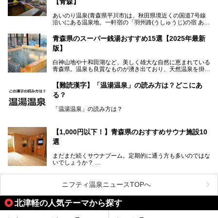
【青森】
浴場で使用された2つの源泉を楽しめる点が魅力です。また
無料休憩室や食事処も併設し、地元常連客のみならず観光客
あいのり温泉(青森県平川市)は、秋田県境近くの国道7号線
にも利用しやすい施設へ変貌しました。
沿いにある温泉地。一軒宿の「羽州路(うしゅうじ)の宿 あい
今回、筆者は実際に海峡の湯へ訪問・入浴し、その魅力を徹
のり」があります。最大の特徴が、炭酸ガスを含む食塩泉
底解説します！
(通称:赤湯)と無色透明の単純温泉という2種類の源泉を使用
青森県のスーパー銭湯おすすめ15選【2025年最新
し、いずれも源泉100％かけ流しで提供している点でしょ
版】
う。
白神山地や十和田湖など、美しく雄大な自然に恵まれている
今回筆者は実際に宿泊し、大浴場と露天風呂付き客室を中心
青森県。温泉も良質なものが湧き出ており、天然温泉を掛け
に「羽州路の宿 あいのり」を詳細にご紹介。秋田県側を含
流しで贅沢に堪能できる温泉施設がたくさんあります。青森
むこの一帯は日本でも有数の個性的な温泉がひしめくエリア
の山並みを眺めながら温泉に浸かり、お食事処でおいしいご
ですが、実はあいのり温泉も決して見逃せない極上湯のひと
【難読漢字】「温湯温泉」の読み方は？どこにあ
当地グルメを味わうひとときは格別ですね！
つ。その魅力を徹底解説します！
る？
今回は、青森県でおすすめのスーパー銭湯を紹介します。
「また来たい！」と思えるお気に入りの施設をぜひ見つけて
「温湯温泉」の読み方は？
ください。
読めそうで読めない、難読温泉地名漢字。あなたは読めます
か？
【1,000円以下！】青森県のおすすめサウナ施設10
選
まだまだ続くサウナブーム。定期的に通う方も多いのではな
いでしょうか？
そこでコスパ抜群！1,000円以下でサウナを楽しめる施設を
紹介します。
ニフティ温泉ニュースTOPへ
格安でも充実の施設でサウナを楽しみませんか？
北津軽の人気テーマから探す
今回は青森県にある1,000円以下のおすすめサウナ施設を紹
介します！