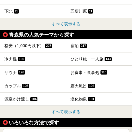
下北
五所川原
11
11
すべて表示する
青森県の人気テーマから探す
格安（1,000円以下）
宿泊
227
217
冷え性
ひとり旅・一人旅
150
143
サウナ
お食事・食事処
126
110
カップル
露天風呂
105
104
源泉かけ流し
塩化物泉
104
101
すべて表示する
いろいろな方法で探す