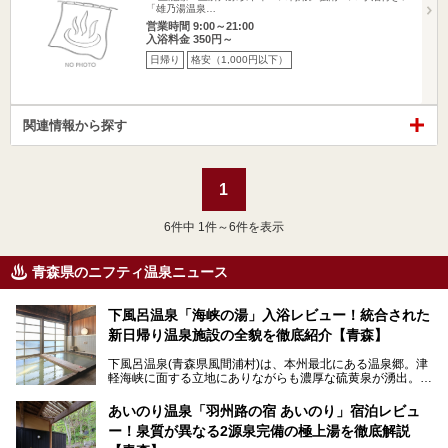
「雄乃湯温泉…
営業時間 9:00～21:00
入浴料金 350円～
日帰り
格安（1,000円以下）
関連情報から探す
1
6
件中 1件～6件を表示
青森県のニフティ温泉ニュース
下風呂温泉「海峡の湯」入浴レビュー！統合された
新日帰り温泉施設の全貌を徹底紹介【青森】
下風呂温泉(青森県風間浦村)は、本州最北にある温泉郷。津
軽海峡に面する立地にありながらも濃厚な硫黄泉が湧出。良
質の温泉や新鮮な海の幸を求め、遠隔地ながらも全国から温
泉ファンが訪れる温泉地です。
あいのり温泉「羽州路の宿 あいのり」宿泊レビュ
ー！泉質が異なる2源泉完備の極上湯を徹底解説
「海峡の湯」は、以前あった2つの共同浴場を統合し、2020
年12月にオープンした日帰り入浴施設。かつて別々の共同