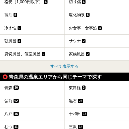
格安（1,000円以下）
切り傷
6
6
宿泊
塩化物泉
5
5
冷え性
お食事・食事処
5
4
朝風呂
サウナ
4
2
貸切風呂、個室風呂
家族風呂
2
2
すべて表示する
青森県の温泉エリアから同じテーマで探す
青森
東津軽
30
3
弘前
黒石
62
23
八戸
十和田
16
13
むつ
三沢
11
34