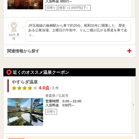
入浴料金 480円～
日帰り
格安（1,000円以下）
JR五能線の板柳駅から車で約20分。昭和31年に開業した、歴史
ある公衆浴場。土曜日の午前中、りんご畑が広がる県道を車で走
っ…
40代 男
性
関連情報から探す
近くのオススメ温泉クーポン
やすらぎ温泉
4.0点
/ 3 件
青森県 / 弘前市
営業時間 5:00～22:00
入浴料金 530円～
日帰り