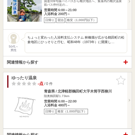
国道339号線バイパスから梅沢地区へ、集落内の梅沢温泉
前バス停付近の…
営業時間 6:00～21:00
入浴料金 200円～
日帰り
宿泊
格安（1,000円以下）
ちょっと変わった入浴料支払システム 林檎畑が広がる鶴田町の松
倉地区にひっそりと佇む、昭和48年（1973年）に開業し…
50代～
男性
関連情報から探す
ゆったり温泉
お気に入
りに追加
-点
/ 0 件
青森県 / 北津軽郡鶴田町大字木筒字西柳川
陸奥鶴田駅1.73km
営業時間 6:00～22:00
入浴料金 480円～
日帰り
格安（1,000円以下）
関連情報から探す