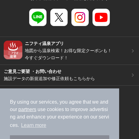
ニフティ温泉アプリ
地図から温泉検索！お得な限定クーポンも！
今すぐダウンロード！
ご意見ご要望 ・お問い合わせ
施設データの新規追加や修正依頼もこちらから
スマートフォン
/
PC
加盟店募集（資料請求）
広告出稿のご案内
By using our services, you agree that we and
our
partners
use cookies to improve advertisi
利用規約
ライフスタイルMEMBERS+規約
ng and enhance your experience on our servi
特定商取引法に基づく表記
ヘルプ
採用情報
ces.
Learn more
運営会社
個人情報保護ポリシー
©NIFTY Lifestyle Co., Ltd.