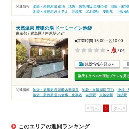
関連情報
池袋・巣鴨周辺 宿泊
池袋・巣鴨周辺 美肌の湯
池袋・巣鴨
池袋・巣鴨周辺 ホテル
池袋駅
北池袋駅
要町駅
下板橋
天然温泉 豊穣の湯 ドーミーイン池袋
東京都 / 豊島区 /
向原駅642m
■営業時間 15:00～翌10:00
- 点
/ 0件
施設情報を見る
楽天トラベルの宿泊プランを見
関連情報
池袋・巣鴨周辺 炭酸水素塩泉
池袋・巣鴨周辺 宿泊
池袋・
池袋・巣鴨周辺 お食事・食事処
向原駅
東池袋駅
池袋駅
前へ
1
次へ
このエリアの週間ランキング