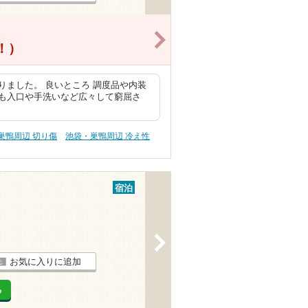
>
得！）
ました。 良いところ 調度品や内装
も入口や手洗いなど広々して窮屈さ
巣鴨周辺 切り傷
池袋・巣鴨周辺 冷え性
宿泊
>
お気に入りに追加
る