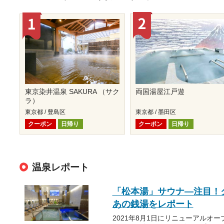
東京染井温泉 SAKURA （サク
両国湯屋江戸遊
ラ）
東京都 / 豊島区
東京都 / 墨田区
クーポン
日帰り
クーポン
日帰り
温泉レポート
「松本湯」サウナ―注目！
あの銭湯をレポート
2021年8月1日にリニューアルオ