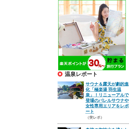
温泉レポート
サウナ＆露天が劇的進
化「極楽湯 羽生温
泉」！リニューアルで
登場のバレルサウナや
女性専用エリアをレポ
ート
（突レポ）