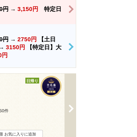
>
50円
→
3,150円
特定日
50円
→
2750円
【土日
→
3150円
【特定日】大
>
0円
日帰り
>
160件
お気に入りに追加