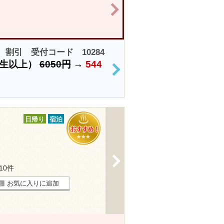
>
割引 受付コード 10284
学生以上）
6050円
→
544
>
日帰り
宿泊
>
110件
お気に入りに追加