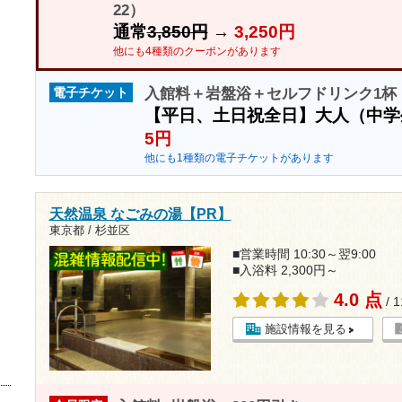
22）
通常
3,850円
→
3,250円
他にも4種類のクーポンがあります
入館料＋岩盤浴＋セルフドリンク1杯 
電子チケット
【平日、土日祝全日】大人（中
5円
他にも1種類の電子チケットがあります
天然温泉 なごみの湯【PR】
東京都 / 杉並区
■営業時間 10:30～翌9:00
■入浴料 2,300円～
4.0 点
/ 
施設情報を見る