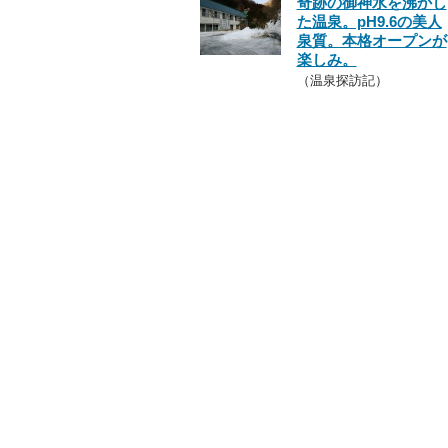
奇跡の御神水を沸かし
た温泉。pH9.6の美人
泉質。本格オープンが
楽しみ。
（温泉探訪記）