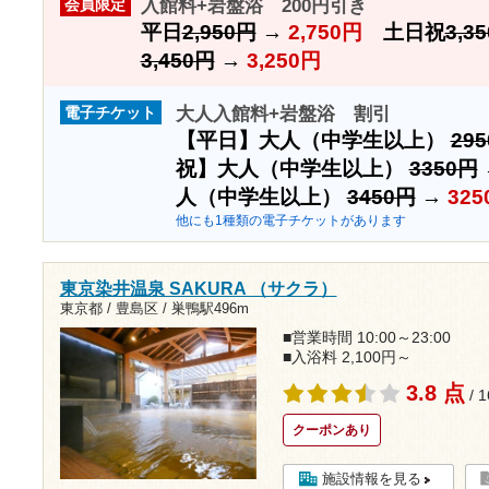
入館料+岩盤浴 200円引き
会員限定
平日
2,950円
→
2,750円
土日祝
3,3
3,450円
→
3,250円
大人入館料+岩盤浴 割引
電子チケット
【平日】大人（中学生以上）
29
祝】大人（中学生以上）
3350円
人（中学生以上）
3450円
→
325
他にも1種類の電子チケットがあります
東京染井温泉 SAKURA （サクラ）
東京都 / 豊島区 /
巣鴨駅496m
■営業時間 10:00～23:00
■入浴料 2,100円～
3.8 点
/ 
クーポンあり
施設情報を見る