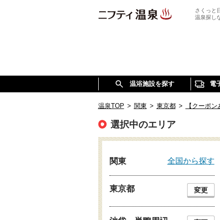
さくっと
温泉探し
温浴施設を探す
電
温泉TOP
>
関東
>
東京都
>
【クーポン
選択中のエリア
全国から探す
関東
東京都
変更