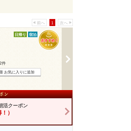
前へ
1
次へ
日帰り
宿泊
>
32件
お気に入りに追加
朝活クーポン
>
お得！）