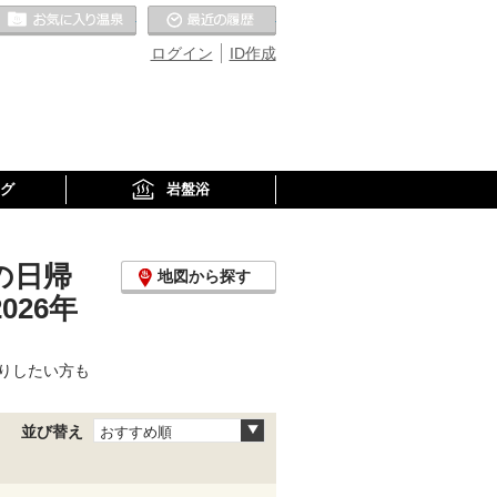
お気に入りの温泉
最近の履歴
ログイン
ID作成
グ
岩盤浴
の日帰
地図から探す
26年
りしたい方も
並び替え
おすすめ順