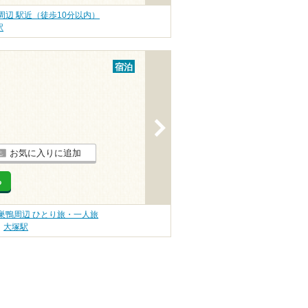
周辺 駅近（徒歩10分以内）
駅
宿泊
>
お気に入りに追加
る
巣鴨周辺 ひとり旅・一人旅
大塚駅