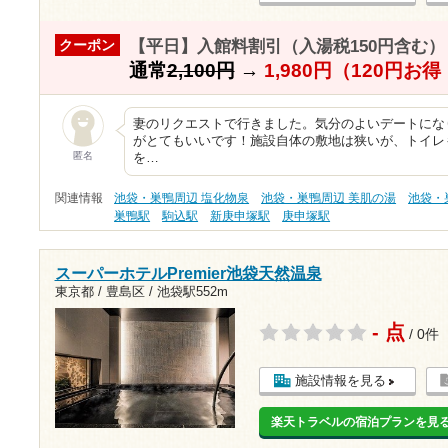
【平日】入館料割引（入湯税150円含む）
クーポン
通常
2,100円
→
1,980円（120円お
妻のリクエストで行きました。気分のよいデートになり
がとてもいいです！施設自体の敷地は狭いが、トイレ
匿名
を…
関連情報
池袋・巣鴨周辺 塩化物泉
池袋・巣鴨周辺 美肌の湯
池袋・
巣鴨駅
駒込駅
新庚申塚駅
庚申塚駅
スーパーホテルPremier池袋天然温泉
東京都 / 豊島区 /
池袋駅552m
- 点
/ 0件
施設情報を見る
楽天トラベルの宿泊プランを見