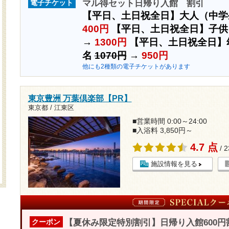
マル得セット日帰り入館 割引
電子チケット
【平日、土日祝全日】大人（中学
400円
【平日、土日祝全日】子供
→
1300円
【平日、土日祝全日】
名
1070円
→
950円
他にも2種類の電子チケットがあります
東京豊洲 万葉倶楽部【PR】
東京都 / 江東区
■営業時間 0:00～24:00
■入浴料 3,850円～
4.7 点
/ 
施設情報を見る
【夏休み限定特別割引】日帰り入館600円
クーポン