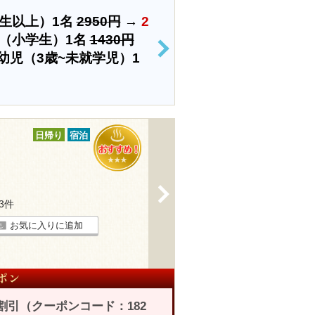
生以上）1名
2950円
→
2
（小学生）1名
1430円
>
幼児（3歳~未就学児）1
日帰り
宿泊
>
23件
お気に入りに追加
割引（クーポンコード：182