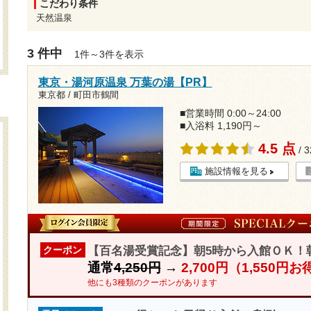
こだわり条件
天然温泉
3 件中
1件～3件を表示
東京・湯河原温泉 万葉の湯【PR】
東京都 / 町田市鶴間
■営業時間 0:00～24:00
■入浴料 1,190円～
4.5 点
/ 
施設情報を見る
【百名湯受賞記念】朝5時から入館ＯＫ！
クーポン
通常
4,250円
→
2,700円（1,550円
他にも3種類のクーポンがあります