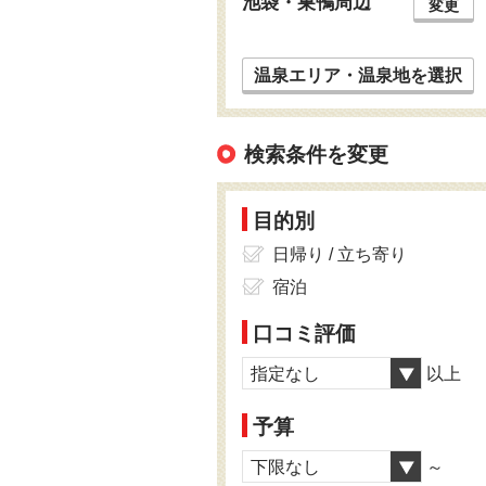
池袋・巣鴨周辺
変更
温泉エリア・温泉地を選択
検索条件を変更
目的別
日帰り / 立ち寄り
宿泊
口コミ評価
指定なし
以上
予算
下限なし
～