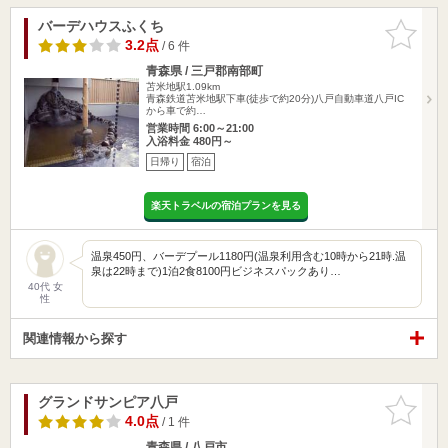
バーデハウスふくち
お気に入
りに追加
3.2点
/ 6 件
青森県 / 三戸郡南部町
苫米地駅1.09km
青森鉄道苫米地駅下車(徒歩で約20分)八戸自動車道八戸IC
から車で約…
営業時間 6:00～21:00
入浴料金 480円～
日帰り
宿泊
楽天トラベルの宿泊プランを見る
温泉450円、バーデプール1180円(温泉利用含む10時から21時.温
泉は22時まで)1泊2食8100円ビジネスパックあり…
40代 女
性
関連情報から探す
グランドサンピア八戸
お気に入
りに追加
4.0点
/ 1 件
青森県 / 八戸市