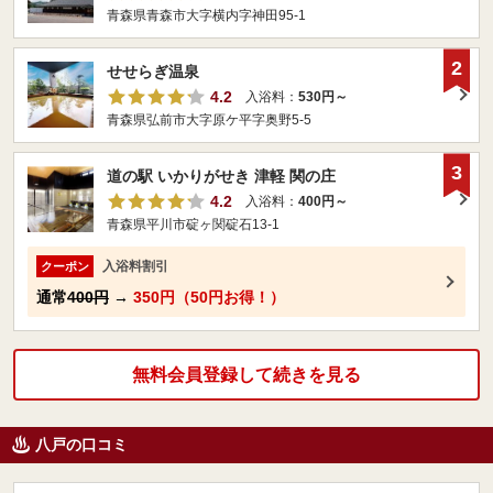
青森県青森市大字横内字神田95-1
2
せせらぎ温泉
4.2
入浴料：
530円～
青森県弘前市大字原ケ平字奥野5-5
3
道の駅 いかりがせき 津軽 関の庄
4.2
入浴料：
400円～
青森県平川市碇ヶ関碇石13-1
入浴料割引
クーポン
通常
400円
→
350円（50円お得！）
無料会員登録して続きを見る
八戸の口コミ