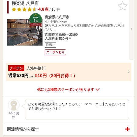
極楽湯 八戸店
お気に入
りに追加
4.6点
/ 16 件
青森県 / 八戸市
小中野駅1.55km
JR八戸線 本八戸駅より車利用約7分 八戸自動車道 八戸北I
Cより…
営業時間 6:00～23:00
入浴料金 530円～
日帰り
クーポンあり
入浴料割引
クーポン
通常
530円
→
510円（20円お得！）
他にも1種類のクーポンがあります
とても綺麗な銭湯でした！まるでテーマパークに来たみたいでと
ても楽しかったです！
20代 男
性
関連情報から探す