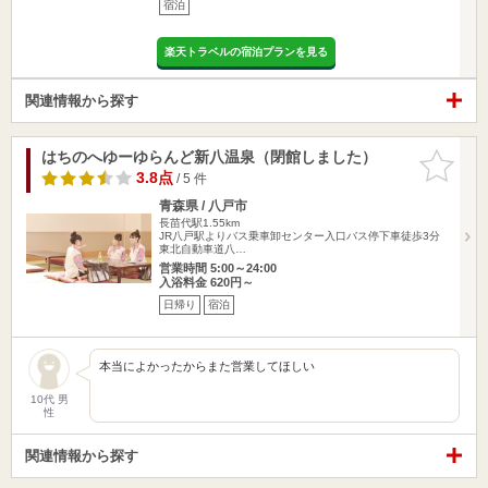
宿泊
楽天トラベルの宿泊プランを見る
関連情報から探す
はちのへゆーゆらんど新八温泉（閉館しました）
お気に入
りに追加
3.8点
/ 5 件
青森県 / 八戸市
長苗代駅1.55km
JR八戸駅よりバス乗車卸センター入口バス停下車徒歩3分
東北自動車道八…
営業時間 5:00～24:00
入浴料金 620円～
日帰り
宿泊
本当によかったからまた営業してほしい
10代 男
性
関連情報から探す