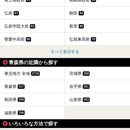
弘前
館田
87
84
弘前学院大前
新里
83
80
聖愛中高前
弘前東高前
80
79
すべて表示する
青森県の近隣から探す
東北地方 全域
宮城県
2716
369
青森県
岩手県
417
361
秋田県
山形県
309
493
福島県
766
いろいろな方法で探す