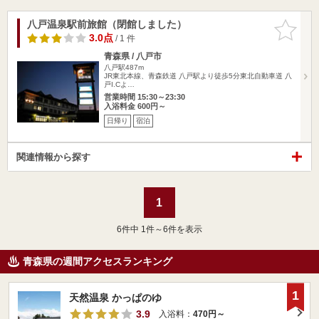
八戸温泉駅前旅館（閉館しました）
お気に入
りに追加
3.0点
/ 1 件
青森県 / 八戸市
八戸駅487m
JR東北本線、青森鉄道 八戸駅より徒歩5分東北自動車道 八
戸I.Cよ…
営業時間 15:30～23:30
入浴料金 600円～
日帰り
宿泊
関連情報から探す
1
6
件中 1件～6件を表示
青森県の週間アクセスランキング
1
天然温泉 かっぱのゆ
3.9
入浴料：
470円～