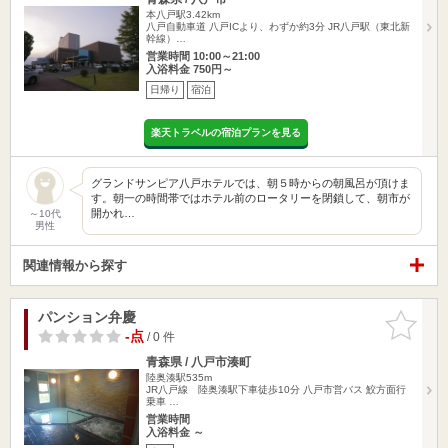
本八戸駅3.42km
八戸自動車道 八戸ICより、わずか約3分 JR八戸駅（東北新
幹線）…
営業時間 10:00～21:00
入浴料金 750円～
日帰り
宿泊
楽天トラベルの宿泊プランを見る
グランドサンピア八戸ホテルでは、朝５時からの朝風呂が頂けま
す。朝一の時間帯ではホテル前のロータリーを閉鎖して、朝市が
開かれ…
～10代
男性
関連情報から探す
パンション弁慶
お気に入
りに追加
-点
/ 0 件
青森県 / 八戸市湊町
陸奥湊駅535m
JR八戸線 陸奥湊駅下車徒歩10分 八戸市営バス 鮫方面行
乗車 …
営業時間
入浴料金 ～