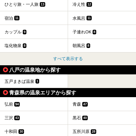
ひとり旅・一人旅
冷え性
13
12
宿泊
水風呂
11
11
カップル
子連れOK
9
8
塩化物泉
朝風呂
8
8
すべて表示する
八戸の温泉地から探す
五戸まきば温泉
1
青森県の温泉エリアから探す
弘前
青森
94
47
三沢
黒石
43
40
十和田
五所川原
30
28