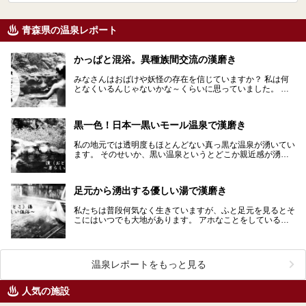
青森県の温泉レポート
かっぱと混浴。異種族間交流の漢磨き
みなさんはおばけや妖怪の存在を信じていますか？ 私は何
となくいるんじゃないかな～くらいに思っていました。 そ
う、あの日あいつと会うまでは…
黒一色！日本一黒いモール温泉で漢磨き
私の地元では透明度もほとんどない真っ黒な温泉が湧いてい
ます。 そのせいか、黒い温泉というとどこか親近感が湧い
てきます。 そんな私の目に飛び込んできたある温浴…
足元から湧出する優しい湯で漢磨き
私たちは普段何気なく生きていますが、ふと足元を見るとそ
こにはいつでも大地があります。 アホなことをしていると
きも、漢湯の記事を執筆しているときも母なる大地は優…
温泉レポートをもっと見る
人気の施設