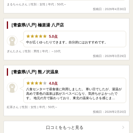
まるちゃんさん
| 性別：女性 | 年代：50代～
投稿日：2026年4月30日
[青森県/八戸] 極楽湯 八戸店
5.0点
中が広くゆったりできます。自分的にはおすすめです。
ぎんたさん
| 性別：男性 | 年代：～10代
投稿日：2026年3月29日
[青森県/八戸] 熊ノ沢温泉
4.0点
八食センターで昼食後に利用しました。 寒い日でしたが、湯温が
高めで茶色の温泉は肌がスベスベになり、気持ちがよかったで
す。 地元の方で賑わっており、東北の温泉らしさを感じま…
紅茶さん
| 性別：女性 | 年代：50代～
投稿日：2026年2月20日
口コミをもっと見る