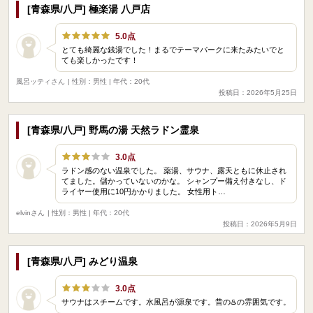
[青森県/八戸] 極楽湯 八戸店
5.0点
とても綺麗な銭湯でした！まるでテーマパークに来たみたいでと
ても楽しかったです！
風呂ッティさん
| 性別：男性 | 年代：20代
投稿日：2026年5月25日
[青森県/八戸] 野馬の湯 天然ラドン霊泉
3.0点
ラドン感のない温泉でした。 薬湯、サウナ、露天ともに休止され
てました。儲かっていないのかな。 シャンプー備え付きなし、ド
ライヤー使用に10円かかりました。 女性用ト…
elvinさん
| 性別：男性 | 年代：20代
投稿日：2026年5月9日
[青森県/八戸] みどり温泉
3.0点
サウナはスチームです。水風呂が源泉です。昔の♨️の雰囲気です。