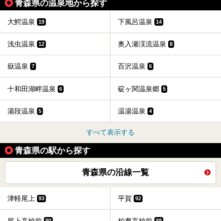
青森県の温泉地から探す
大鰐温泉
下風呂温泉
19
14
浅虫温泉
奥入瀬渓流温泉
12
8
嶽温泉
百沢温泉
7
6
十和田湖畔温泉
碇ヶ関温泉郷
6
5
湯段温泉
温湯温泉
5
4
すべて表示する
青森県の駅から探す
青森県の沿線一覧
津軽尾上
平賀
93
92
尾上高校前
柏農高校前
90
88