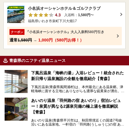
小名浜オーシャンホテル＆ゴルフクラブ
4.3
入浴料：
1,580円
〜
福島県いわき市泉町下川大畑17
『小名浜オーシャンホテル』大人入泉料580円引き
クーポン
通常
1,580円
→
1,000円（580円お得！）
青森県のニフティ温泉ニュース
下風呂温泉「海峡の湯」入浴レビュー！統合された
新日帰り温泉施設の全貌を徹底紹介【青森】
下風呂温泉(青森県風間浦村)は、本州最北にある温泉郷。津
軽海峡に面する立地にありながらも濃厚な硫黄泉が湧出。良
質の温泉や新鮮な海の幸を求め、遠隔地ながらも全国から温
泉ファンが訪れる温泉地です。
あいのり温泉「羽州路の宿 あいのり」宿泊レビュ
ー！泉質が異なる2源泉完備の極上湯を徹底解説
「海峡の湯」は、以前あった2つの共同浴場を統合し、2020
年12月にオープンした日帰り入浴施設。かつて別々の共同
【青森】
浴場で使用された2つの源泉を楽しめる点が魅力です。また
無料休憩室や食事処も併設し、地元常連客のみならず観光客
あいのり温泉(青森県平川市)は、秋田県境近くの国道7号線
にも利用しやすい施設へ変貌しました。
沿いにある温泉地。一軒宿の「羽州路(うしゅうじ)の宿 あい
今回、筆者は実際に海峡の湯へ訪問・入浴し、その魅力を徹
のり」があります。最大の特徴が、炭酸ガスを含む食塩泉