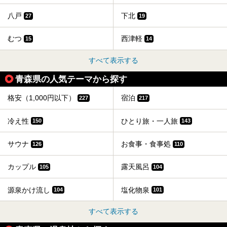
八戸
下北
27
19
むつ
西津軽
15
14
すべて表示する
青森県の人気テーマから探す
格安（1,000円以下）
宿泊
227
217
冷え性
ひとり旅・一人旅
150
143
サウナ
お食事・食事処
126
110
カップル
露天風呂
105
104
源泉かけ流し
塩化物泉
104
101
すべて表示する