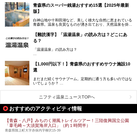
底解説します！
(通称:赤湯)と無色透明の単純温泉という2種類の源泉を使用
青森県のスーパー銭湯おすすめ15選【2025年最新
し、いずれも源泉100％かけ流しで提供している点でしょ
版】
う。
白神山地や十和田湖など、美しく雄大な自然に恵まれている
今回筆者は実際に宿泊し、大浴場と露天風呂付き客室を中心
青森県。温泉も良質なものが湧き出ており、天然温泉を掛け
に「羽州路の宿 あいのり」を詳細にご紹介。秋田県側を含
流しで贅沢に堪能できる温泉施設がたくさんあります。青森
むこの一帯は日本でも有数の個性的な温泉がひしめくエリア
の山並みを眺めながら温泉に浸かり、お食事処でおいしいご
ですが、実はあいのり温泉も決して見逃せない極上湯のひと
【難読漢字】「温湯温泉」の読み方は？どこにあ
当地グルメを味わうひとときは格別ですね！
つ。その魅力を徹底解説します！
る？
今回は、青森県でおすすめのスーパー銭湯を紹介します。
「また来たい！」と思えるお気に入りの施設をぜひ見つけて
「温湯温泉」の読み方は？
ください。
読めそうで読めない、難読温泉地名漢字。あなたは読めます
か？
【1,000円以下！】青森県のおすすめサウナ施設10
選
まだまだ続くサウナブーム。定期的に通う方も多いのではな
いでしょうか？
そこでコスパ抜群！1,000円以下でサウナを楽しめる施設を
紹介します。
ニフティ温泉ニュースTOPへ
格安でも充実の施設でサウナを楽しみませんか？
おすすめのアクティビティ情報
今回は青森県にある1,000円以下のおすすめサウナ施設を紹
介します！
【青森・八戸】みちのく潮風トレイルツアー！三陸復興国立公園
「葦毛崎～大須賀海岸入口」（約１時間半）
青森県階上町大字赤保内字柳沢15-39