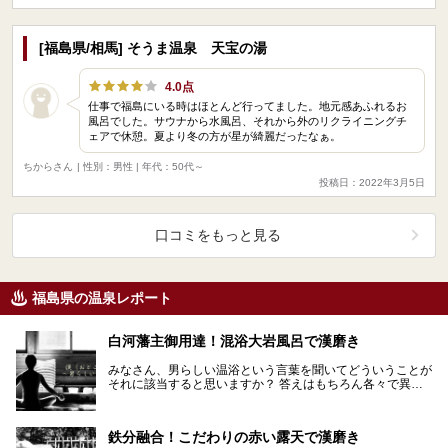
[福島県/相馬] そうま温泉 天宝の湯
4.0点
仕事で福島にいる時はほとんど行ってました。地元感あふれるお
風呂でした。サウナから水風呂、それから外のリクライニングチ
ェアで休憩。夏より冬の方が星が綺麗だったなぁ。
ちからさん
| 性別：男性 | 年代：50代～
投稿日：2022年3月5日
口コミをもっと見る
福島県の温泉レポート
白河藩主御用達！混浴大岩風呂で漢磨き
みなさん、男らしい温浴という言葉を聞いてどういうことが
それに該当すると思いますか？ 答えはもちろん各々で異な
るでしょう。しかし、個人の考えを超えて誰もが男らし…
鉄分融合！こだわりの赤い露天で漢磨き