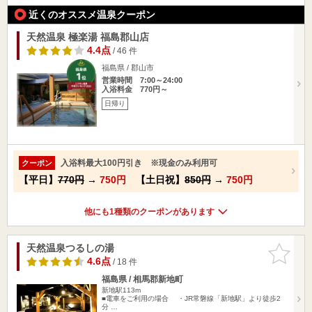
近くのオススメ温泉クーポン
天然温泉 極楽湯 福島郡山店
4.4点
/ 46 件
福島県 / 郡山市
営業時間 7:00～24:00
入浴料金 770円～
日帰り
入浴料最大100円引き ※現金のみ利用可
クーポン
【平日】
770円
→
750円
【土日祝】
850円
→
750円
他にも1種類のクーポンがあります
天然温泉つるしの湯
お気に入
りに追加
4.6点
/ 18 件
福島県 / 相馬郡新地町
新地駅113m
■電車をご利用の場合 ・JR常磐線「新地駅」より徒歩2
分 …