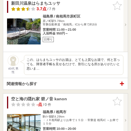
新田川温泉はらまちユッサ
お気に入
りに追加
3.7点
/ 7 件
福島県 / 南相馬市原町区
原ノ町駅5.78km
常磐自動車道「南相馬」ICから車で約3分
営業時間 11:00～21:00
入浴料金 950円～
日帰り
この、はらまちユッサのお湯は、とても上質なお湯で、何と言っ
ても、障害者手帳を見せるだけで、割引になる所がありがたいと
思いま…
40代 男
性
関連情報から探す
空と海の隠れ家 碧ノ音 kanon
お気に入
りに追加
-点
/ 0 件
福島県 / 相馬市
駒ケ嶺駅4.29km
・ＪＲ相馬駅よりお車で１５分 ・常磐道 相馬IC ～お車で
１５分
営業時間 10:00～20:00