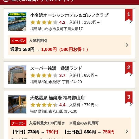
1
小名浜オーシャンホテル＆ゴルフクラブ
4.3
入浴料：
1580円～
福島県いわき市泉町下川大畑17
入泉料割引
クーポン
通常
1,580円
→
1,000円（580円お得！）
2
スーパー銭湯 遊湯ランド
3.7
入浴料：
650円～
福島県郡山市桑野1丁目ｰ24ｰ20
3
天然温泉 極楽湯 福島郡山店
4.4
入浴料：
770円～
福島県郡山市八山田西5-130
入浴料最大100円引き ※現金のみ利用可
クーポン
【平日】
770円
→
750円
【土日祝】
850円
→
750円