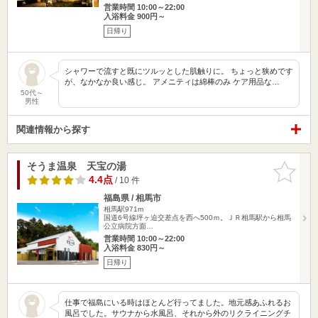
営業時間 10:00～22:00
入浴料金 900円～
日帰り
シャワーで流すと既にツルッとした肌触りに。 ちょっと狭めです
が、なかなか良い感じ。 アメニティは綿棒のみ ケア用品な…
50代～
男性
関連情報から探す
そうま温泉 天宝の湯
お気に入
りに追加
4.4点
/ 10 件
福島県 / 相馬市
相馬駅971m
国道6号線坪ヶ迫交差点を西へ500ｍ。ＪＲ相馬駅から相馬
公立病院方面…
営業時間 10:00～22:00
入浴料金 830円～
日帰り
仕事で福島にいる時はほとんど行ってました。地元感あふれるお
風呂でした。サウナから水風呂、それから外のリクライニングチ