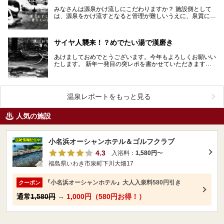
みなさんは源泉かけ流しにこだわりますか？ 施設側として
は、源泉をかけ流すとなると管理が難しいうえに、泉質によ
っては定期的にポンプや配管を交換する費用もかさみま…
サイヤ人襲来！？めでたい湯で漢磨き
あけましておめでとうございます。今年もよろしくお願いい
たします。 新年一発目の突レポを書かせていただきます。
新年にふさわしくおめでたい温泉をご紹介いたしま…
温泉レポートをもっと見る
人気の施設
小名浜オーシャンホテル＆ゴルフクラブ
4.3
入浴料：
1,580円
〜
福島県いわき市泉町下川大畑17
『小名浜オーシャンホテル』大人入泉料580円引き
クーポン
通常
1,580円
→
1,000円（580円お得！）