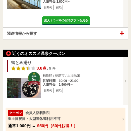
入浴料金 1,800円～
日帰り
宿泊
楽天トラベルの宿泊プランを見る
関連情報から探す
近くのオススメ温泉クーポン
御とめ湯り
3.8点
/ 9 件
福島県 / 福島市 / 土湯温泉
営業時間 10:00～21:00
入浴料金 1,500円～
日帰り
宿泊
会員入浴料割引
クーポン
※土日祝日・大型連休等利用不可
通常
1,000円
→
950円（50円お得！）