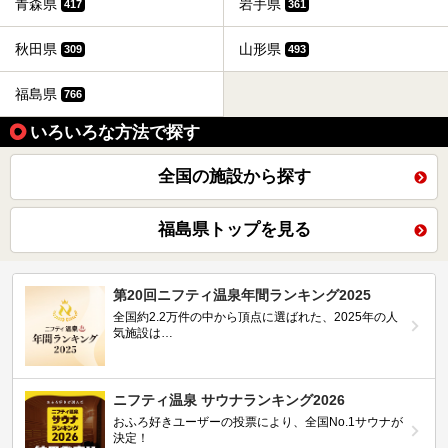
青森県
岩手県
417
361
秋田県
山形県
309
493
福島県
766
いろいろな方法で探す
全国の施設から探す
福島県トップを見る
第20回ニフティ温泉年間ランキング2025
全国約2.2万件の中から頂点に選ばれた、2025年の人
気施設は…
ニフティ温泉 サウナランキング2026
おふろ好きユーザーの投票により、全国No.1サウナが
決定！