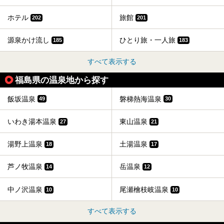
ホテル
旅館
202
201
源泉かけ流し
ひとり旅・一人旅
185
183
すべて表示する
福島県の温泉地から探す
飯坂温泉
磐梯熱海温泉
49
30
いわき湯本温泉
東山温泉
27
21
湯野上温泉
土湯温泉
18
17
芦ノ牧温泉
岳温泉
14
12
中ノ沢温泉
尾瀬檜枝岐温泉
10
10
すべて表示する