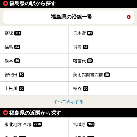
福島県の駅から探す
福島県の沿線一覧
庭坂
笹木野
111
89
福島
翁島
83
81
湯本
猪苗代
80
80
曽根田
美術館図書館前
80
80
上松川
笹谷
80
80
すべて表示する
福島県の近隣から探す
東北地方 全域
宮城県
2716
369