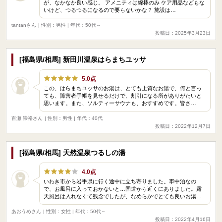
が、なかなか良い感じ。 アメニティは綿棒のみ ケア用品などもな
いけど、つるつるになるので要らないかな？ 施設は…
tantanさん
| 性別：男性 | 年代：50代～
投稿日：2025年3月23日
[福島県/相馬] 新田川温泉はらまちユッサ
5.0点
この、はらまちユッサのお湯は、とても上質なお湯で、何と言っ
ても、障害者手帳を見せるだけで、割引になる所がありがたいと
思います。また、ソルティーサウナも、おすすめです。皆さ…
百瀬 崇裕さん
| 性別：男性 | 年代：40代
投稿日：2022年12月7日
[福島県/相馬] 天然温泉つるしの湯
4.0点
いわき市から岩手県に行く途中に立ち寄りました。車中泊なの
で、お風呂に入っておかないと…国道から近くにありました。露
天風呂は入れなくて残念でしたが、なめらかでとても良いお湯…
あおうめさん
| 性別：女性 | 年代：50代～
投稿日：2022年4月16日