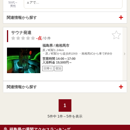
ェアで…
50代～
男性
関連情報から探す
サウナ発達
お気に入
りに追加
-点
/ 0 件
福島県 / 南相馬市
原ノ町駅1.24km
・原ノ町駅から徒歩約19分 ・南相馬ICから車で約9分
営業時間 14:00～17:00
入浴料金 19,500円～
日帰り
宿泊
関連情報から探す
1
5
件中 1件～5件を表示
福島県の週間アクセスランキング