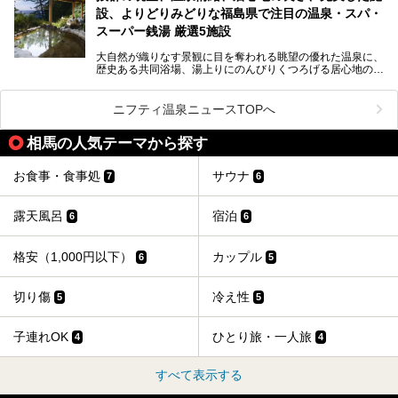
な？」
設、よりどりみどりな福島県で注目の温泉・スパ・
そんな方は、ぜひサウナに足を運んでみてくださいね。
スーパー銭湯 厳選5施設
大自然が織りなす景観に目を奪われる眺望の優れた温泉に、
歴史ある共同浴場、湯上りにのんびりくつろげる居心地のい
い温泉やさまざまなニーズに応えてくれる施設充実度の高い
スーパー銭湯など、多種多様な温浴施設が割拠する福島県。
今回は、そんな福島県にある温浴施設のなかから、筆者が
ニフティ温泉ニュースTOPへ
「一度訪ねてみたい」と気になっている魅力的な施設を5件
ピックアップして紹介します。
相馬の人気テーマから探す
※2021/07/21時点の情報です。
お食事・食事処
サウナ
7
6
露天風呂
宿泊
6
6
格安（1,000円以下）
カップル
6
5
切り傷
冷え性
5
5
子連れOK
ひとり旅・一人旅
4
4
すべて表示する