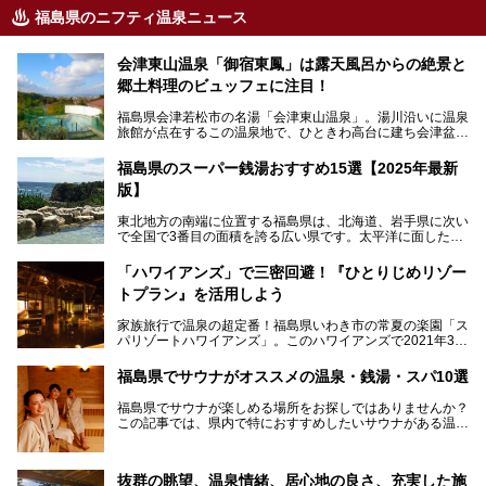
福島県のニフティ温泉ニュース
会津東山温泉「御宿東鳳」は露天風呂からの絶景と
郷土料理のビュッフェに注目！
福島県会津若松市の名湯「会津東山温泉」。湯川沿いに温泉
旅館が点在するこの温泉地で、ひときわ高台に建ち会津盆地
一望の眺望をほしいままにする絶景の宿、それがORIX HOT
ELS & RESORTSの「御宿東鳳」です。
福島県のスーパー銭湯おすすめ15選【2025年最新
版】
大浴場は「宙の湯」「棚雲の湯」の2つ。いずれも素晴らし
い開放感。ビュッフェレストラン「あがらんしょ」での会津
東北地方の南端に位置する福島県は、北海道、岩手県に次い
の郷土料理など夕朝食の美味しさも評判。人気のこのお宿の
で全国で3番目の面積を誇る広い県です。太平洋に面した
過ごし方を徹底紹介いたします。
「浜通り」から、南北に阿武隈川が流れ水田や果樹園が広が
る「中通り」、磐梯山や猪苗代湖、五色沼、尾瀬湿原などが
───
「ハワイアンズ」で三密回避！『ひとりじめリゾー
ある「会津地方」まで、変化に富んだ自然を楽しめるのが魅
提供元：オリックス・ホテルマネジメント株式会社【PR】
トプラン』を活用しよう
力です。
この記事は会津東山温泉 御宿東鳳のPR記事です。
東京から新幹線なら1時間半、車でも3時間程度とアクセス
家族旅行で温泉の超定番！福島県いわき市の常夏の楽園「ス
も良好で、首都圏からの週末旅行先としても人気の福島県。
パリゾートハワイアンズ」。このハワイアンズで2021年3月
そんな福島県でチェックしておきたい、評判のスーパー銭湯
25日より「ひとりじめリゾートプラン第2弾」として「かぞ
をピックアップしました。
く温泉編」をスタートしました。
福島県でサウナがオススメの温泉・銭湯・スパ10選
子供と一緒に安心して温泉に行きたい、そんな方にお役立ち
福島県でサウナが楽しめる場所をお探しではありませんか？
のこのプランをはじめとして、ハワイアンズの「ひとりじめ
この記事では、県内で特におすすめしたいサウナがある温泉
リゾートプラン」の魅力をご紹介します。
や銭湯、スパを厳選してご紹介！
「サウナで思いっきり汗をかいてスッキリしたい！」
抜群の眺望、温泉情緒、居心地の良さ、充実した施
「最近疲れが溜まってる。リフレッシュできる場所ないか