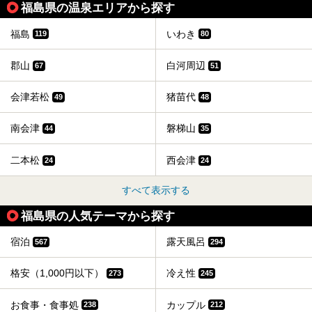
福島県の温泉エリアから探す
福島
いわき
119
80
郡山
白河周辺
67
51
会津若松
猪苗代
49
48
南会津
磐梯山
44
35
二本松
西会津
24
24
すべて表示する
福島県の人気テーマから探す
宿泊
露天風呂
567
294
格安（1,000円以下）
冷え性
273
245
お食事・食事処
カップル
238
212