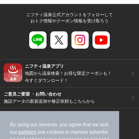
ニフティ温泉公式アカウントをフォローして
おトク情報やクーポン情報を受け取ろう
ニフティ温泉アプリ
地図から温泉検索！お得な限定クーポンも！
今すぐダウンロード！
ご意見ご要望 ・お問い合わせ
施設データの新規追加や修正依頼もこちらから
スマートフォン
/
PC
加盟店募集（資料請求）
広告出稿のご案内
By using our services, you agree that we and
our
partners
use cookies to improve advertisi
利用規約
ライフスタイルMEMBERS+規約