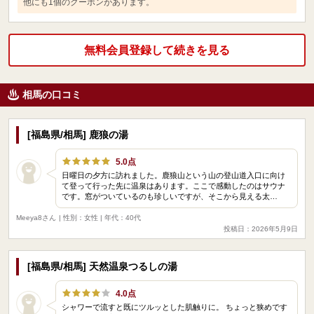
他にも1個のクーポンがあります。
無料会員登録して続きを見る
相馬の口コミ
[福島県/相馬] 鹿狼の湯
5.0点
日曜日の夕方に訪れました。鹿狼山という山の登山道入口に向け
て登って行った先に温泉はあります。ここで感動したのはサウナ
です。窓がついているのも珍しいですが、そこから見える太…
Meeya8さん
| 性別：女性 | 年代：40代
投稿日：2026年5月9日
[福島県/相馬] 天然温泉つるしの湯
4.0点
シャワーで流すと既にツルッとした肌触りに。 ちょっと狭めです