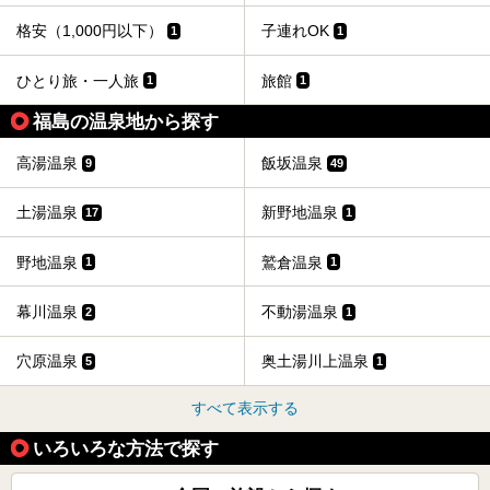
格安（1,000円以下）
子連れOK
1
1
ひとり旅・一人旅
旅館
1
1
福島の温泉地から探す
高湯温泉
飯坂温泉
9
49
土湯温泉
新野地温泉
17
1
野地温泉
鷲倉温泉
1
1
幕川温泉
不動湯温泉
2
1
穴原温泉
奥土湯川上温泉
5
1
すべて表示する
いろいろな方法で探す