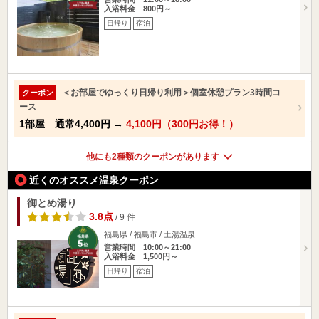
入浴料金 800円～
日帰り
宿泊
＜お部屋でゆっくり日帰り利用＞個室休憩プラン3時間コ
クーポン
ース
1部屋 通常
4,400円
→
4,100円（300円お得！）
他にも2種類のクーポンがあります
近くのオススメ温泉クーポン
御とめ湯り
3.8点
/ 9 件
福島県 / 福島市 / 土湯温泉
営業時間 10:00～21:00
入浴料金 1,500円～
日帰り
宿泊