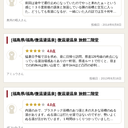
前回は途中で通行止めになっていたのでやっと来れたぁ～という
感じ！３０度前後の源泉と加温している隣の浴槽と交互に入っ
た。どうしても長湯になるが、一緒にいた人の話では五十何年…
奥州の暇人さん
投稿日：2014年6月8日
[福島県/福島/微温湯温泉] 微温湯温泉 旅館二階堂
4.0点
猛暑日予報で涼を求め、昼に日帰り訪問。県道126号線の終点にな
っている湯治場感ありありの一軒宿。県道ルートで行くと、宿ま
での約8kmは狭い山道で、途中1kmほど凸凹の砂利…
アミュウさん
投稿日：2013年8月16日
[福島県/福島/微温湯温泉] 微温湯温泉 旅館二階堂
4.0点
内湯のみで、プラスチック浴槽のあつ湯と木の大きな浴槽のぬる
湯があります。ぬる湯には打たせ湯ではないのですが、勢いよく
ぬる湯が注がれています。１時間ゆっくりつかっていました…
ﾒｶﾞﾄﾚｯｶｰさん