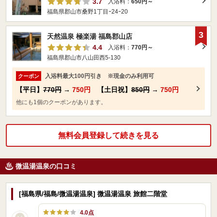
3.7
入浴料：
650円～
福島県郡山市桑野1丁目ｰ24ｰ20
3
天然温泉 極楽湯 福島郡山店
4.4
入浴料：
770円～
福島県郡山市八山田西5-130
入浴料最大100円引き ※現金のみ利用可
クーポン
【平日】
770円
→
750円
【土日祝】
850円
→
750円
他にも1個のクーポンがあります。
無料会員登録して続きを見る
微温湯温泉の口コミ
[福島県/福島/微温湯温泉] 微温湯温泉 旅館二階堂
4.0点