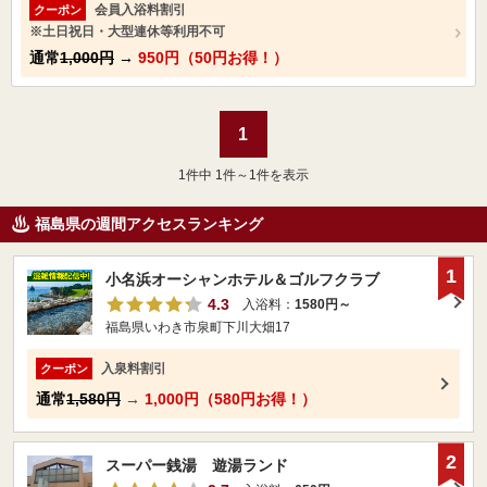
会員入浴料割引
クーポン
※土日祝日・大型連休等利用不可
通常
1,000円
→
950円（50円お得！）
1
1
件中 1件～1件を表示
福島県の週間アクセスランキング
1
小名浜オーシャンホテル＆ゴルフクラブ
4.3
入浴料：
1580円～
福島県いわき市泉町下川大畑17
入泉料割引
クーポン
通常
1,580円
→
1,000円（580円お得！）
2
スーパー銭湯 遊湯ランド