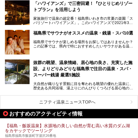
る「中通り」、磐梯山や猪苗代湖、五色沼、尾瀬湿原などが
───
「ハワイアンズ」で三密回避！『ひとりじめリゾー
ある「会津地方」まで、変化に富んだ自然を楽しめるのが魅
提供元：オリックス・ホテルマネジメント株式会社【PR】
トプラン』を活用しよう
力です。
この記事は会津東山温泉 御宿東鳳のPR記事です。
東京から新幹線なら1時間半、車でも3時間程度とアクセス
家族旅行で温泉の超定番！福島県いわき市の常夏の楽園「ス
も良好で、首都圏からの週末旅行先としても人気の福島県。
パリゾートハワイアンズ」。このハワイアンズで2021年3月
そんな福島県でチェックしておきたい、評判のスーパー銭湯
25日より「ひとりじめリゾートプラン第2弾」として「かぞ
をピックアップしました。
く温泉編」をスタートしました。
福島県でサウナがオススメの温泉・銭湯・スパ10選
子供と一緒に安心して温泉に行きたい、そんな方にお役立ち
福島県でサウナが楽しめる場所をお探しではありませんか？
のこのプランをはじめとして、ハワイアンズの「ひとりじめ
この記事では、県内で特におすすめしたいサウナがある温泉
リゾートプラン」の魅力をご紹介します。
や銭湯、スパを厳選してご紹介！
「サウナで思いっきり汗をかいてスッキリしたい！」
抜群の眺望、温泉情緒、居心地の良さ、充実した施
「最近疲れが溜まってる。リフレッシュできる場所ないか
な？」
設、よりどりみどりな福島県で注目の温泉・スパ・
そんな方は、ぜひサウナに足を運んでみてくださいね。
スーパー銭湯 厳選5施設
大自然が織りなす景観に目を奪われる眺望の優れた温泉に、
歴史ある共同浴場、湯上りにのんびりくつろげる居心地のい
い温泉やさまざまなニーズに応えてくれる施設充実度の高い
スーパー銭湯など、多種多様な温浴施設が割拠する福島県。
今回は、そんな福島県にある温浴施設のなかから、筆者が
ニフティ温泉ニュースTOPへ
「一度訪ねてみたい」と気になっている魅力的な施設を5件
ピックアップして紹介します。
おすすめのアクティビティ情報
※2021/07/21時点の情報です。
【福島・飯坂温泉】水源地の美しい自然が育む高い水質のダム湖
をカヤックでツーリング
福島県福島市飯坂町字湯沢26番地