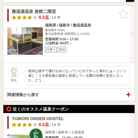
微温湯温泉 旅館二階堂
お気に入
りに追加
4.2点
/ 14 件
福島県 / 福島市 / 微温湯温泉
板谷駅9.42km
東北自動車道 福島西ICより40分
営業時間 9:00～17:00
入浴料金 500円～
日帰り
宿泊
前回は途中で通行止めになっていたのでやっと来れたぁ～という
感じ！３０度前後の源泉と加温している隣の浴槽と交互に入っ
た。どう…
匿名
関連情報から探す
近くのオススメ温泉クーポン
YUMORI ONSEN HOSTEL
4.2点
/ 14 件
福島県 / 福島市 / 土湯温泉
営業時間 11:00～18:00