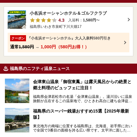
小名浜オーシャンホテル＆ゴルフクラブ
4.3
入浴料：
1,580円
〜
福島県いわき市泉町下川大畑17
『小名浜オーシャンホテル』大人入泉料580円引き
クーポン
通常
1,580円
→
1,000円（580円お得！）
福島県のニフティ温泉ニュース
会津東山温泉「御宿東鳳」は露天風呂からの絶景と
郷土料理のビュッフェに注目！
福島県会津若松市の名湯「会津東山温泉」。湯川沿いに温泉
旅館が点在するこの温泉地で、ひときわ高台に建ち会津盆地
一望の眺望をほしいままにする絶景の宿、それがORIX HOT
ELS & RESORTSの「御宿東鳳」です。
福島県のスーパー銭湯おすすめ15選【2025年最新
版】
大浴場は「宙の湯」「棚雲の湯」の2つ。いずれも素晴らし
い開放感。ビュッフェレストラン「あがらんしょ」での会津
東北地方の南端に位置する福島県は、北海道、岩手県に次い
の郷土料理など夕朝食の美味しさも評判。人気のこのお宿の
で全国で3番目の面積を誇る広い県です。太平洋に面した
過ごし方を徹底紹介いたします。
「浜通り」から、南北に阿武隈川が流れ水田や果樹園が広が