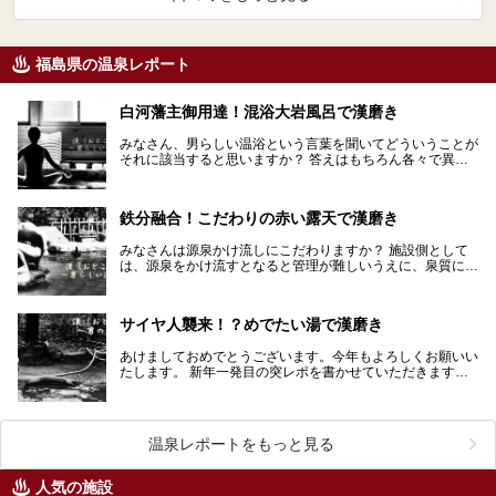
福島県の温泉レポート
白河藩主御用達！混浴大岩風呂で漢磨き
みなさん、男らしい温浴という言葉を聞いてどういうことが
それに該当すると思いますか？ 答えはもちろん各々で異な
るでしょう。しかし、個人の考えを超えて誰もが男らし…
鉄分融合！こだわりの赤い露天で漢磨き
みなさんは源泉かけ流しにこだわりますか？ 施設側として
は、源泉をかけ流すとなると管理が難しいうえに、泉質によ
っては定期的にポンプや配管を交換する費用もかさみま…
サイヤ人襲来！？めでたい湯で漢磨き
あけましておめでとうございます。今年もよろしくお願いい
たします。 新年一発目の突レポを書かせていただきます。
新年にふさわしくおめでたい温泉をご紹介いたしま…
温泉レポートをもっと見る
人気の施設