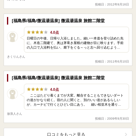
投稿日：2012年9月16日
[福島県/福島/微温湯温泉] 微温湯温泉 旅館二階堂
4.0点
日曜日の午後、日帰り入浴しました。細い一本道を登り詰めた先
に、木造二階建て、奥は茅葺き屋根の建物が目に映ります。手前
の入口で入浴料を払い、廊下をぐる～っと左へ回り込むよう…
きくりんさん
投稿日：2011年6月10日
[福島県/福島/微温湯温泉] 微温湯温泉 旅館二階堂
4.0点
ここはたどり着くまでが大変。離合することもできないダート
の道がかなり続く。宿の人に聞くと、別のいい道があるらしい
が、カーナビで行くとひどい目にあう。 細い桜並木を通り…
放浪人さん
投稿日：2009年9月30日
口コミをもっと見る