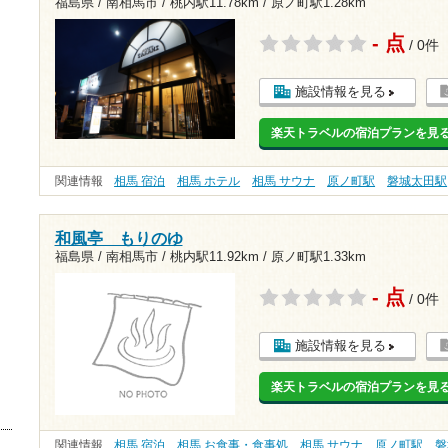
福島県 / 南相馬市 /
桃内駅11.78km
/
原ノ町駅1.28km
- 点
/ 0件
施設情報を見る
楽天トラベルの宿泊プランを見
関連情報
相馬 宿泊
相馬 ホテル
相馬 サウナ
原ノ町駅
磐城太田駅
和風亭 もりのゆ
福島県 / 南相馬市 /
桃内駅11.92km
/
原ノ町駅1.33km
- 点
/ 0件
施設情報を見る
楽天トラベルの宿泊プランを見
関連情報
相馬 宿泊
相馬 お食事・食事処
相馬 サウナ
原ノ町駅
磐