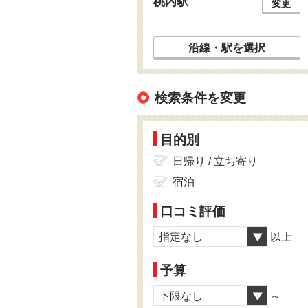
桃内駅
変更
沿線・駅を選択
検索条件を変更
目的別
日帰り / 立ち寄り
宿泊
口コミ評価
指定なし
以上
予算
下限なし
～