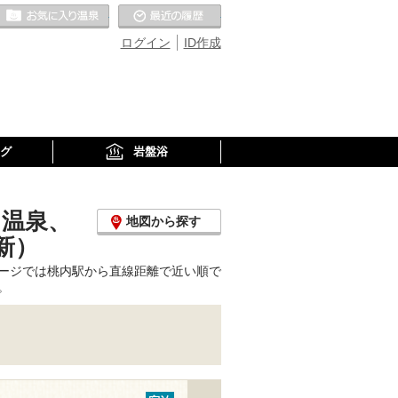
お気に入りの温泉
最近の履歴
ログイン
ID作成
グ
岩盤浴
り温泉、
地図から探す
新）
ージでは桃内駅から直線距離で近い順で
。