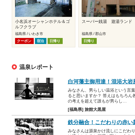
小名浜オーシャンホテル＆ゴ
スーパー銭湯 遊湯ランド
ルフクラブ
福島県 / いわき市
福島県 / 郡山市
クーポン
宿泊
日帰り
日帰り
温泉レポート
白河藩主御用達！混浴大岩
みなさん、男らしい温浴という言
ると思いますか？ 答えはもちろん
の考えを超えて誰もが男らし…
[福島県] 旅館大黒屋
鉄分融合！こだわりの赤い
みなさんは源泉かけ流しにこだわり