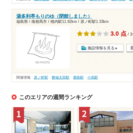
湯多利亭もりのゆ（閉館しました）
福島県 / 南相馬市 /
桃内駅11.92km
/
原ノ町駅1.33km
3.0 点
/ 
施設情報を見る
関連情報
原ノ町駅
磐城太田駅
鹿島駅
小高駅
このエリアの週間ランキング