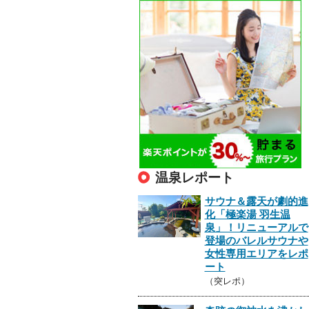
温泉レポート
サウナ＆露天が劇的進
化「極楽湯 羽生温
泉」！リニューアルで
登場のバレルサウナや
女性専用エリアをレポ
ート
（突レポ）