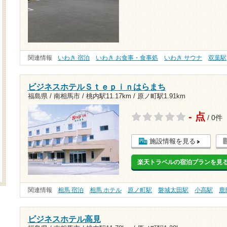
関連情報
いわき 宿泊
いわき お食事・食事処
いわき サウナ
双葉駅
ビジネスホテルＳｔｅｐｉｎはらまち
福島県 / 南相馬市 /
桃内駅11.17km
/
原ノ町駅1.91km
- 点
/ 0件
施設情報を見る
楽天トラベルの宿泊プランを見
関連情報
相馬 宿泊
相馬 ホテル
原ノ町駅
磐城太田駅
小高駅
鹿
ビジネスホテル高見