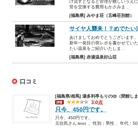
け流すとなると管理が難しいうえ
管を交換する費用もかさみま…
[福島県] みやま荘（五峰荘別館）
サイヤ人襲来！？めでたい
あけましておめでとうございます
新年一発目の突レポを書かせていた
たい温泉をご紹介いたしま…
[福島県] 赤湯温泉好山荘
口コミ
[福島県/相馬]
湯多利亭もりのゆ（閉館し
3.0点
只今、450円です。
只今、450円です。
元住民さん
、性別：男性 、年代：5