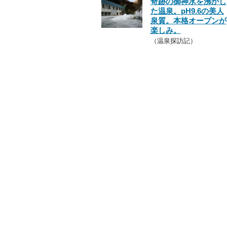
奇跡の御神水を沸かし
た温泉。pH9.6の美人
泉質。本格オープンが
楽しみ。
（温泉探訪記）