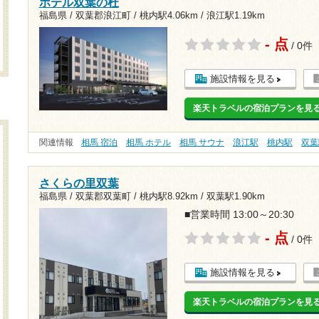
ホテル双葉の杜
福島県 / 双葉郡浪江町 /
桃内駅4.06km
/
浪江駅1.19km
- 点
/ 0件
施設情報を見る
楽天トラベルの宿泊プランを見
関連情報
相馬 宿泊
相馬 ホテル
相馬 サウナ
浪江駅
桃内駅
双葉
さくらの里双葉
福島県 / 双葉郡双葉町 /
桃内駅8.92km
/
双葉駅1.90km
■営業時間 13:00～20:30
- 点
/ 0件
施設情報を見る
楽天トラベルの宿泊プランを見