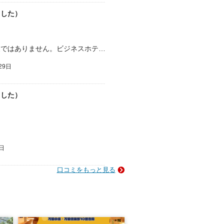
ました）
原町市の市街地にある入浴施設です。 温泉ではありません。ビジネスホテルの大浴場にややアメニティーを加えたような感じです。電気風呂、寝湯、打たせ湯等の定番の他に一際異彩を放…
29日
ました）
日
口コミをもっと見る