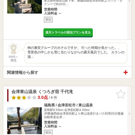
東北新幹線郡山駅下車、磐越西線会津若松駅よりバス・タ
クシーで約20分…
営業時間
入浴料金 ～
宿泊
楽天トラベルの宿泊プランを見る
例の激安グループのホテルですが、 行った時期が良かった。、
雪景色の中しかも雪に当たりながらの露天風呂でした。 カランの
湯…
50代～
男性
関連情報から探す
会津東山温泉 くつろぎ宿 千代滝
お気に入
りに追加
3.0点
/ 4 件
福島県 / 会津若松市 / 東山温泉
堂島駅9.53km
会津若松駅4.33km
JR磐越西線会津若松駅より東山温泉行きバス利用20分盤越
自動車道会津…
営業時間
入浴料金 ～
宿泊