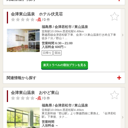
会津東山温泉 ホテル伏見荘
お気に入
りに追加
-点
/ 0 件
福島県 / 会津若松市 / 東山温泉
堂島駅10.06km
西若松駅4.48km
磐越西線会津若松駅下車、会津バス東山温泉行き終点下車
徒歩７分／郡山Ｉ…
営業時間 6:30～21:00
入浴料金 600円～
日帰り
宿泊
楽天トラベルの宿泊プランを見る
関連情報から探す
会津東山温泉 おやど東山
お気に入
りに追加
-点
/ 0 件
福島県 / 会津若松市 / 東山温泉
堂島駅10.06km
西若松駅4.46km
東北新幹線『郡山駅』より磐越西線に乗換え、『会津若松
駅』下車後、タク…
営業時間
入浴料金 ～