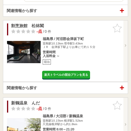
関連情報から探す
割烹旅館 松林閣
お気に入
りに追加
-点
/ 0 件
福島県 / 河沼郡会津坂下町
堂島駅10.13km
塔寺駅3.43km
ＪＲ 会津坂下駅よりお車にて約１５分
営業時間
入浴料金 ～
宿泊
楽天トラベルの宿泊プランを見る
関連情報から探す
新鶴温泉 んだ
お気に入
りに追加
-点
/ 0 件
福島県 / 大沼郡 / 新鶴温泉
堂島駅10.15km
根岸駅1.52km
只見線根岸駅から約1.8km
営業時間 8:00～21:20