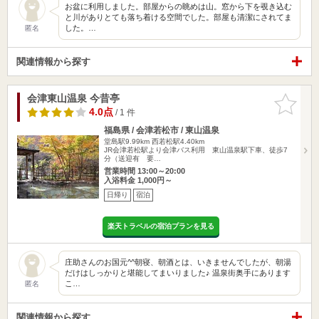
お盆に利用しました。部屋からの眺めは山。窓から下を覗き込む
と川がありとても落ち着ける空間でした。部屋も清潔にされてま
した。…
匿名
関連情報から探す
会津東山温泉 今昔亭
お気に入
りに追加
4.0点
/ 1 件
福島県 / 会津若松市 / 東山温泉
堂島駅9.99km
西若松駅4.40km
JR会津若松駅より会津バス利用 東山温泉駅下車、徒歩7
分（送迎有 要…
営業時間 13:00～20:00
入浴料金 1,000円～
日帰り
宿泊
楽天トラベルの宿泊プランを見る
庄助さんのお国元^^朝寝、朝酒とは、いきませんでしたが、朝湯
だけはしっかりと堪能してまいりました♪ 温泉街奥手にあります
こ…
匿名
関連情報から探す