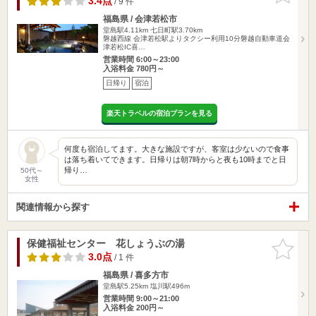
3.4点
/ 9 件
福島県 / 会津若松市
堂島駅4.11km
七日町駅3.70km
磐越西線 会津若松駅よりタクシー利用10分磐越自動車道会
津若松IC喜…
営業時間 6:00～23:00
入浴料金 780円～
日帰り
宿泊
楽天トラベルの宿泊プランを見る
何度も宿泊してます。大きな施設ですが、客室は少ないので食事
は落ち着いてできます。日帰りは朝7時からと夜も10時までと日
帰り…
50代～
女性
関連情報から探す
保健福祉センター 花しょうぶの湯
お気に入
りに追加
3.0点
/ 1 件
福島県 / 喜多方市
堂島駅5.25km
塩川駅496m
営業時間 9:00～21:00
入浴料金 200円～