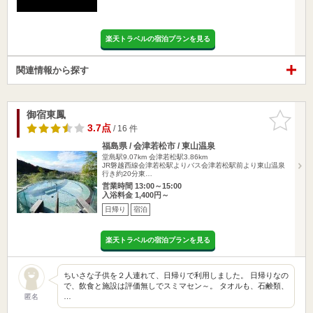
楽天トラベルの宿泊プランを見る
関連情報から探す
御宿東鳳
お気に入
りに追加
3.7点
/ 16 件
福島県 / 会津若松市 / 東山温泉
堂島駅9.07km
会津若松駅3.86km
JR磐越西線会津若松駅よりバス会津若松駅前より東山温泉
行き約20分東…
営業時間 13:00～15:00
入浴料金 1,400円～
日帰り
宿泊
楽天トラベルの宿泊プランを見る
ちいさな子供を２人連れて、日帰りで利用しました。 日帰りなの
で、飲食と施設は評価無しでスミマセン～。 タオルも、石鹸類、
…
匿名