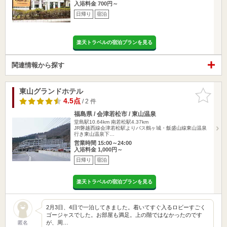
入浴料金 700円～
日帰り
宿泊
楽天トラベルの宿泊プランを見る
関連情報から探す
東山グランドホテル
お気に入
りに追加
4.5点
/ 2 件
福島県 / 会津若松市 / 東山温泉
堂島駅10.64km
南若松駅4.37km
JR磐越西線会津若松駅よりバス鶴ヶ城・飯盛山線東山温泉
行き東山温泉下…
営業時間 15:00～24:00
入浴料金 1,000円～
日帰り
宿泊
楽天トラベルの宿泊プランを見る
2月3日、4日で一泊してきました。着いてすぐ入るロビーすごく
ゴージャスでした。お部屋も満足。上の階ではなかったのです
が、周…
匿名