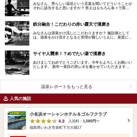
みなさん、男らしい温浴という言葉を聞いてどういうことが
それに該当すると思いますか？ 答えはもちろん各々で異な
るでしょう。しかし、個人の考えを超えて誰もが男らし…
鉄分融合！こだわりの赤い露天で漢磨き
みなさんは源泉かけ流しにこだわりますか？ 施設側として
は、源泉をかけ流すとなると管理が難しいうえに、泉質によ
っては定期的にポンプや配管を交換する費用もかさみま…
サイヤ人襲来！？めでたい湯で漢磨き
あけましておめでとうございます。今年もよろしくお願いい
たします。 新年一発目の突レポを書かせていただきます。
新年にふさわしくおめでたい温泉をご紹介いたしま…
温泉レポートをもっと見る
人気の施設
小名浜オーシャンホテル＆ゴルフクラブ
4.3
入浴料：
1,580円
〜
福島県いわき市泉町下川大畑17