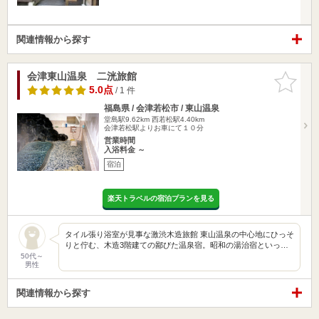
関連情報から探す
会津東山温泉 二洸旅館
お気に入
りに追加
5.0点
/ 1 件
福島県 / 会津若松市 / 東山温泉
堂島駅9.62km
西若松駅4.40km
会津若松駅よりお車にて１０分
営業時間
入浴料金 ～
宿泊
楽天トラベルの宿泊プランを見る
タイル張り浴室が見事な激渋木造旅館 東山温泉の中心地にひっそ
りと佇む、木造3階建ての鄙びた温泉宿。昭和の湯治宿といっ…
50代～
男性
関連情報から探す