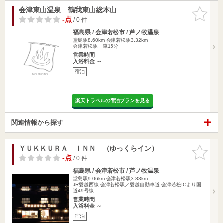
会津東山温泉 鶴我東山総本山
お気に入
りに追加
-点
/ 0 件
福島県 / 会津若松市 / 芦ノ牧温泉
堂島駅8.60km
会津若松駅3.32km
会津若松駅 車15分
営業時間
入浴料金 ～
宿泊
楽天トラベルの宿泊プランを見る
関連情報から探す
ＹＵＫＫＵＲＡ ＩＮＮ （ゆっくらイン）
お気に入
りに追加
-点
/ 0 件
福島県 / 会津若松市 / 芦ノ牧温泉
堂島駅9.06km
会津若松駅3.83km
JR磐越西線 会津若松駅／磐越自動車道 会津若松ICより国
道49号線…
営業時間
入浴料金 ～
宿泊