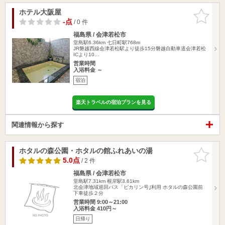
ホテル大阪屋
お気に入
りに追加
-点
/ 0 件
福島県 / 会津若松市
堂島駅6.36km
七日町駅768m
JR磐越西線会津若松駅より徒歩15分磐越自動車道会津若松
ICより10…
営業時間
入浴料金 ～
宿泊
楽天トラベルの宿泊プランを見る
関連情報から探す
ホタルの森公園・ホタルの館ふれあいの湯
お気に入
りに追加
5.0点
/ 2 件
福島県 / 会津若松市
堂島駅7.31km
根岸駅3.61km
北会津地域巡回バス「ピカリン号｣利用 ホタルの森公園前
下車徒歩２分
営業時間 9:00～21:00
入浴料金 410円～
日帰り