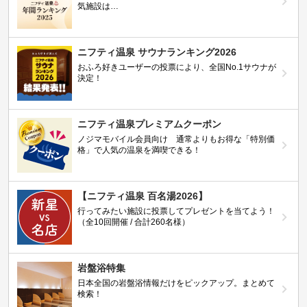
気施設は…
ニフティ温泉 サウナランキング2026
おふろ好きユーザーの投票により、全国No.1サウナが
決定！
ニフティ温泉プレミアムクーポン
ノジマモバイル会員向け 通常よりもお得な「特別価
格」で人気の温泉を満喫できる！
【ニフティ温泉 百名湯2026】
行ってみたい施設に投票してプレゼントを当てよう！
（全10回開催 / 合計260名様）
岩盤浴特集
日本全国の岩盤浴情報だけをピックアップ。まとめて
検索！