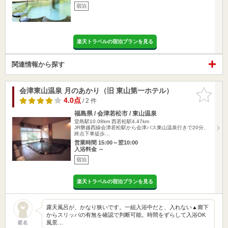
宿泊
楽天トラベルの宿泊プランを見る
関連情報から探す
会津東山温泉 月のあかり（旧 東山第一ホテル）
お気に入
りに追加
4.0点
/ 2 件
福島県 / 会津若松市 / 東山温泉
堂島駅10.08km
西若松駅4.47km
JR磐越西線会津若松駅から会津バス東山温泉行きで20分、
終点下車徒歩…
営業時間 15:00～翌10:00
入浴料金 ～
宿泊
楽天トラベルの宿泊プランを見る
露天風呂が、かなり狭いです。一組入浴中だと、入れない▲廊下
からスリッパの有無を確認で判断可能。時間をずらして入浴OK
風景…
匿名