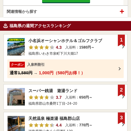
関連情報から探す
福島県の週間アクセスランキング
1
小名浜オーシャンホテル＆ゴルフクラブ
4.3
入浴料：
1580円～
福島県いわき市泉町下川大畑17
入泉料割引
クーポン
通常
1,580円
→
1,000円（580円お得！）
2
スーパー銭湯 遊湯ランド
3.7
入浴料：
650円～
福島県郡山市桑野1丁目ｰ24ｰ20
3
天然温泉 極楽湯 福島郡山店
4.4
入浴料：
770円～