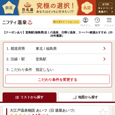
購入済チケットはこちら
ログイン
履歴
メニュー
【クーポンあり】堂島駅(福島県)近くの温泉、日帰り温泉、スーパー銭湯おすすめ（20
26年最新）
1. 都道府県
東北 / 福島県
2. 沿線・駅
堂島駅
3. こだわり条件
指定しない
こだわり条件を変更する
リストから探す
地図から探す
大江戸温泉物語 あいづ（旧 湯屋あいづ）
お気に入
りに追加