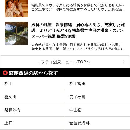
子供と一緒に安心して温泉に行きたい、そんな方にお役立ち
福島県でサウナが楽しめる場所をお探しではありませんか？
のこのプランをはじめとして、ハワイアンズの「ひとりじめ
この記事では、県内で特におすすめしたいサウナがある温泉
リゾートプラン」の魅力をご紹介します。
や銭湯、スパを厳選してご紹介！
「サウナで思いっきり汗をかいてスッキリしたい！」
抜群の眺望、温泉情緒、居心地の良さ、充実した施
「最近疲れが溜まってる。リフレッシュできる場所ないか
な？」
設、よりどりみどりな福島県で注目の温泉・スパ・
そんな方は、ぜひサウナに足を運んでみてくださいね。
スーパー銭湯 厳選5施設
大自然が織りなす景観に目を奪われる眺望の優れた温泉に、
歴史ある共同浴場、湯上りにのんびりくつろげる居心地のい
い温泉やさまざまなニーズに応えてくれる施設充実度の高い
スーパー銭湯など、多種多様な温浴施設が割拠する福島県。
今回は、そんな福島県にある温浴施設のなかから、筆者が
ニフティ温泉ニュースTOPへ
「一度訪ねてみたい」と気になっている魅力的な施設を5件
ピックアップして紹介します。
磐越西線の駅から探す
※2021/07/21時点の情報です。
郡山
郡山富田
喜久田
安子ケ島
磐梯熱海
中山宿
上戸
猪苗代湖畔