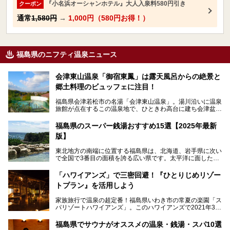
『小名浜オーシャンホテル』大人入泉料580円引き
クーポン
通常
1,580円
→
1,000円（580円お得！）
福島県のニフティ温泉ニュース
会津東山温泉「御宿東鳳」は露天風呂からの絶景と
郷土料理のビュッフェに注目！
福島県会津若松市の名湯「会津東山温泉」。湯川沿いに温泉
旅館が点在するこの温泉地で、ひときわ高台に建ち会津盆地
一望の眺望をほしいままにする絶景の宿、それがORIX HOT
ELS & RESORTSの「御宿東鳳」です。
福島県のスーパー銭湯おすすめ15選【2025年最新
版】
大浴場は「宙の湯」「棚雲の湯」の2つ。いずれも素晴らし
い開放感。ビュッフェレストラン「あがらんしょ」での会津
東北地方の南端に位置する福島県は、北海道、岩手県に次い
の郷土料理など夕朝食の美味しさも評判。人気のこのお宿の
で全国で3番目の面積を誇る広い県です。太平洋に面した
過ごし方を徹底紹介いたします。
「浜通り」から、南北に阿武隈川が流れ水田や果樹園が広が
る「中通り」、磐梯山や猪苗代湖、五色沼、尾瀬湿原などが
───
「ハワイアンズ」で三密回避！『ひとりじめリゾー
ある「会津地方」まで、変化に富んだ自然を楽しめるのが魅
提供元：オリックス・ホテルマネジメント株式会社【PR】
トプラン』を活用しよう
力です。
この記事は会津東山温泉 御宿東鳳のPR記事です。
東京から新幹線なら1時間半、車でも3時間程度とアクセス
家族旅行で温泉の超定番！福島県いわき市の常夏の楽園「ス
も良好で、首都圏からの週末旅行先としても人気の福島県。
パリゾートハワイアンズ」。このハワイアンズで2021年3月
そんな福島県でチェックしておきたい、評判のスーパー銭湯
25日より「ひとりじめリゾートプラン第2弾」として「かぞ
をピックアップしました。
く温泉編」をスタートしました。
福島県でサウナがオススメの温泉・銭湯・スパ10選