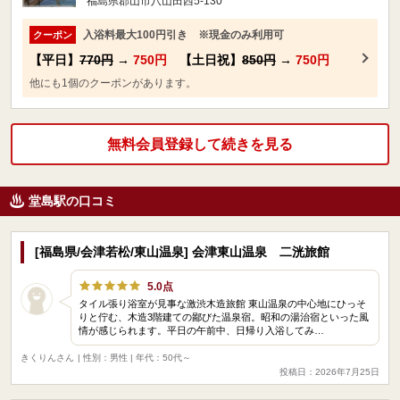
福島県郡山市八山田西5-130
入浴料最大100円引き ※現金のみ利用可
クーポン
【平日】
770円
→
750円
【土日祝】
850円
→
750円
他にも1個のクーポンがあります。
無料会員登録して続きを見る
堂島駅の口コミ
[福島県/会津若松/東山温泉] 会津東山温泉 二洸旅館
5.0点
タイル張り浴室が見事な激渋木造旅館 東山温泉の中心地にひっそ
りと佇む、木造3階建ての鄙びた温泉宿。昭和の湯治宿といった風
情が感じられます。平日の午前中、日帰り入浴してみ…
きくりんさん
| 性別：男性 | 年代：50代～
投稿日：2026年7月25日