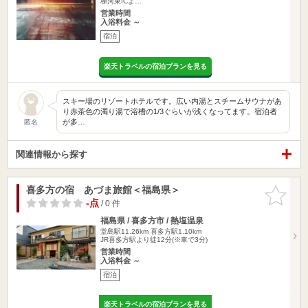
梯河東ICよ…
営業時間
入浴料金 ～
宿泊
楽天トラベルの宿泊プランを見る
スキー場のリゾートホテルです。広い内湯とスチームサウナがあ
り赤茶色の濁り湯で浴槽の1/3ぐらいが浅くなってます。宿泊者
が多…
匿名
関連情報から探す
喜多方の宿 あづま旅館＜福島県＞
お気に入
りに追加
-点
/ 0 件
福島県 / 喜多方市 / 熱塩温泉
堂島駅11.26km
喜多方駅1.10km
JR喜多方駅より徒12分(※車で3分)
営業時間
入浴料金 ～
宿泊
楽天トラベルの宿泊プランを見る