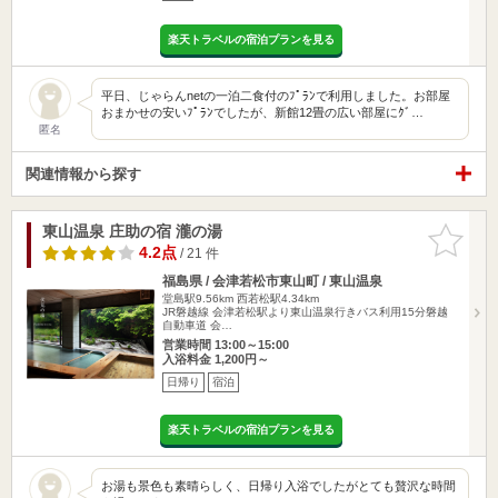
楽天トラベルの宿泊プランを見る
平日、じゃらんnetの一泊二食付のﾌﾟﾗﾝで利用しました。お部屋
おまかせの安いﾌﾟﾗﾝでしたが、新館12畳の広い部屋にｸﾞ…
匿名
関連情報から探す
東山温泉 庄助の宿 瀧の湯
お気に入
りに追加
4.2点
/ 21 件
福島県 / 会津若松市東山町 / 東山温泉
堂島駅9.56km
西若松駅4.34km
JR磐越線 会津若松駅より東山温泉行きバス利用15分磐越
自動車道 会…
営業時間 13:00～15:00
入浴料金 1,200円～
日帰り
宿泊
楽天トラベルの宿泊プランを見る
お湯も景色も素晴らしく、日帰り入浴でしたがとても贅沢な時間