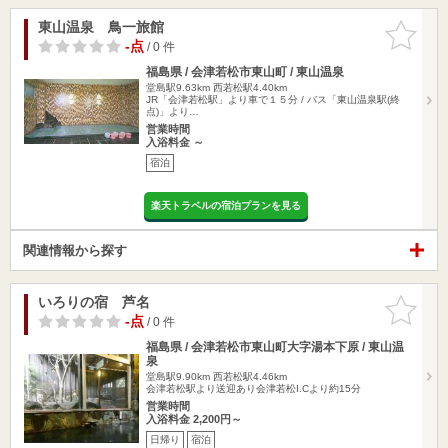
東山温泉 鳥一旅館
お気に入
りに追加
-点
/ 0 件
福島県 / 会津若松市東山町 / 東山温泉
堂島駅9.63km
西若松駅4.40km
JR「会津若松駅」より車で１５分 / バス「東山温泉駅(終
点)」より…
営業時間
入浴料金 ～
宿泊
楽天トラベルの宿泊プランを見る
関連情報から探す
いろりの宿 芦名
お気に入
りに追加
-点
/ 0 件
福島県 / 会津若松市東山町大字湯本下原 / 東山温
泉
堂島駅9.90km
西若松駅4.46km
会津若松駅より送迎あり会津若松I.Cより約15分
営業時間
入浴料金 2,200円～
日帰り
宿泊