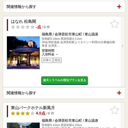
関連情報から探す
はなれ 松島閣
お気に入
りに追加
-点
/ 0 件
福島県 / 会津若松市東山町 / 東山温泉
堂島駅9.34km
西若松駅4.11km
JR会津鉄道線 会津若松駅よりタクシー利用10分磐越自動
車道 会津若…
営業時間
入浴料金 ～
日帰り
宿泊
楽天トラベルの宿泊プランを見る
関連情報から探す
東山パークホテル新風月
お気に入
りに追加
4.0点
/ 6 件
福島県 / 会津若松市東山町 / 東山温泉
堂島駅9.42km
西若松駅4.20km