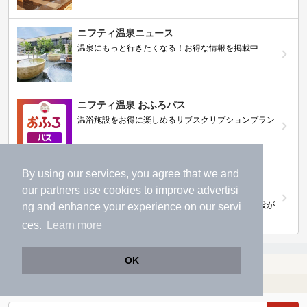
ニフティ温泉ニュース
温泉にもっと行きたくなる！お得な情報を掲載中
ニフティ温泉 おふろパス
温浴施設をお得に楽しめるサブスクリプションプラン
By using our services, you agree that we and
【ニフティライフスタイル株主優待のご案
内】
our
partners
use cookies to improve advertisi
株主優待制度で人気の温浴施設に行こう！対象施設が
ng and enhance your experience on our servi
拡充されました！
ces.
Learn more
OK
温泉TOP
東北
福島県
【クーポンあり】堂島駅近くの温泉、日帰り温泉、スーパー銭湯おすすめ
温浴施設を探す