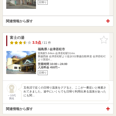
日帰り
関連情報から探す
富士の湯
お気に入
りに追加
3.5点
/ 11 件
福島県 / 会津若松市
堂島駅5.64km
会津若松駅314m
磐越西線 会津若松駅より徒歩3分磐越自動車道 会津若松IC
より国道4…
営業時間 10:00～24:00
入浴料金 450円～
日帰り
五色沼で近くの日帰り温泉をググると、ここが一番近いと検索さ
れてきました。途中にいくらでも日帰り利用出来る温泉があった
にも関…
～10代
男性
関連情報から探す