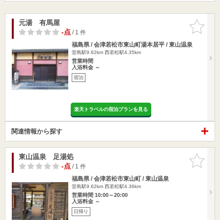
元湯 有馬屋
お気に入
りに追加
-点
/ 1 件
福島県 / 会津若松市東山町湯本居平 / 東山温泉
堂島駅9.62km
西若松駅4.35km
営業時間
入浴料金 ～
宿泊
楽天トラベルの宿泊プランを見る
関連情報から探す
東山温泉 足湯処
お気に入
りに追加
-点
/ 1 件
福島県 / 会津若松市東山町 / 東山温泉
堂島駅9.62km
西若松駅4.36km
営業時間 10:00～20:00
入浴料金 ～
日帰り