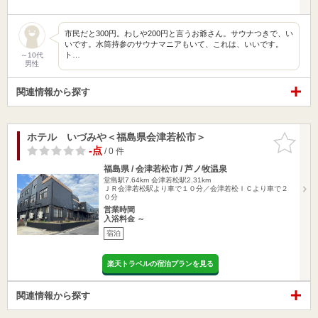
市民だと300円。わしや200円と言うお爺さん。サウナつきで、い
いです。水筒持参のサウナマニアもいて、これは、いいです。
ト…
～10代
男性
関連情報から探す
ホテル いづみや＜福島県会津若松市＞
お気に入
りに追加
-点
/ 0 件
福島県 / 会津若松市 / 芦ノ牧温泉
堂島駅7.64km
会津若松駅2.31km
ＪＲ会津若松駅より車で１０分／会津若松ＩＣより車で２
０分
営業時間
入浴料金 ～
宿泊
楽天トラベルの宿泊プランを見る
関連情報から探す