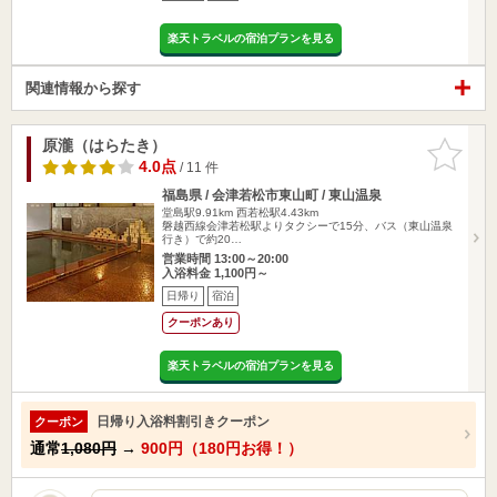
楽天トラベルの宿泊プランを見る
関連情報から探す
原瀧（はらたき）
お気に入
りに追加
4.0点
/ 11 件
福島県 / 会津若松市東山町 / 東山温泉
堂島駅9.91km
西若松駅4.43km
磐越西線会津若松駅よりタクシーで15分、バス（東山温泉
行き）で約20…
営業時間 13:00～20:00
入浴料金 1,100円～
日帰り
宿泊
クーポンあり
楽天トラベルの宿泊プランを見る
日帰り入浴料割引きクーポン
クーポン
通常
1,080円
→
900円（180円お得！）