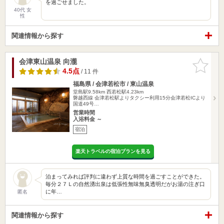
を過ごせました。
40代 女
性
関連情報から探す
会津東山温泉 向瀧
お気に入
りに追加
4.5点
/ 11 件
福島県 / 会津若松市 / 東山温泉
堂島駅9.58km
西若松駅4.23km
磐越西線 会津若松駅よりタクシー利用15分会津若松ICより
国道49号…
営業時間
入浴料金 ～
宿泊
楽天トラベルの宿泊プランを見る
泊まってみれば評判に違わず上質な時間を過ごすことができた。
毎分２７Ｌの自然湧出泉は低張性無味無臭透明だがお湯の注ぎ口
に年…
匿名
関連情報から探す