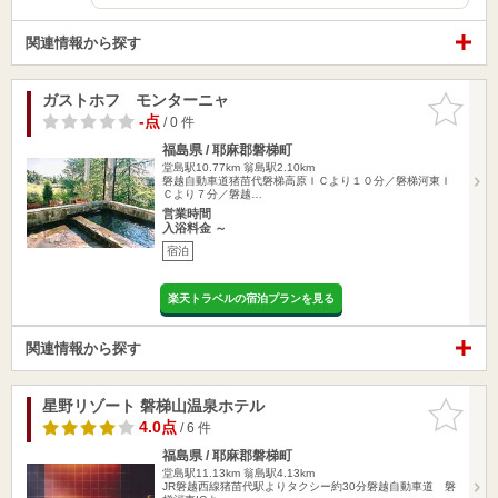
関連情報から探す
ガストホフ モンターニャ
お気に入
りに追加
-点
/ 0 件
福島県 / 耶麻郡磐梯町
堂島駅10.77km
翁島駅2.10km
磐越自動車道猪苗代磐梯高原ＩＣより１０分／磐梯河東Ｉ
Ｃより７分／磐越…
営業時間
入浴料金 ～
宿泊
楽天トラベルの宿泊プランを見る
関連情報から探す
星野リゾート 磐梯山温泉ホテル
お気に入
りに追加
4.0点
/ 6 件
福島県 / 耶麻郡磐梯町
堂島駅11.13km
翁島駅4.13km
JR磐越西線猪苗代駅よりタクシー約30分磐越自動車道 磐