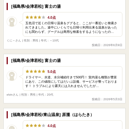
[福島県/会津若松] 富士の湯
4.0点
五色沼で近くの日帰り温泉をググると、ここが一番近いと検索さ
れてきました。途中にいくらでも日帰り利用出来る温泉があった
にも関わらず、グーグルは商用な検索をするようになったの…
くに～さん
| 性別：男性 | 年代：～10代
投稿日：2026年6月9日
[福島県/会津若松] 富士の湯
5.0点
ドライヤー、水道、水分補給付きで500円！ 室内湯も種類が豊富
にあり、この値段にしてはだいぶ設備、サービスが整っておりま
す！ トラブルにより露天には入れませんでしたが…
elvinさん
| 性別：男性 | 年代：20代
投稿日：2026年5月3日
[福島県/会津若松/東山温泉] 原瀧（はらたき）
4.0点