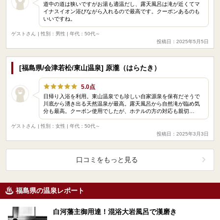
道中の道は狭いですがお湯も適温だし、露天風呂は滝が近くてマ
イナスイオン浴びながら入れるので最高です。クーポンあるのも
いいですね。
ゲストさん
| 性別：男性 | 年代：50代～
投稿日：2025年5月5日
[福島県/会津若松/東山温泉] 原瀧（はらたき）
5.0点
日帰り入浴を利用。東山温泉でも珍しい自家源泉を保有だそうで
川底から湧き出る天然温泉が最高。露天風呂から自然滝が臨め気
分も最高。クーポン使用でしたが、ホテルの方の対応も親切…
ゲストさん
| 性別：女性 | 年代：50代～
投稿日：2025年3月3日
口コミをもっと見る
福島県の温泉レポート
白河藩主御用達！混浴大岩風呂で漢磨き