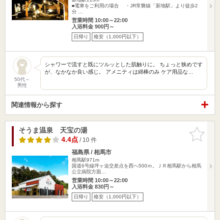
■電車をご利用の場合 ・JR常磐線「新地駅」より徒歩2
分 …
営業時間 10:00～22:00
入浴料金 900円～
日帰り
格安（1,000円以下）
シャワーで流すと既にツルッとした肌触りに。 ちょっと狭めです
が、なかなか良い感じ。 アメニティは綿棒のみ ケア用品な…
50代～
男性
関連情報から探す
そうま温泉 天宝の湯
お気に入
りに追加
4.4点
/ 10 件
福島県 / 相馬市
相馬駅971m
国道6号線坪ヶ迫交差点を西へ500ｍ。ＪＲ相馬駅から相馬
公立病院方面…
営業時間 10:00～22:00
入浴料金 830円～
日帰り
格安（1,000円以下）