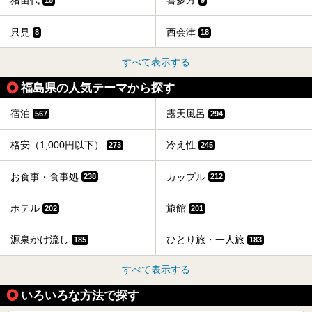
猪苗代
喜多方
15
9
只見
西会津
8
18
すべて表示する
福島県の人気テーマから探す
宿泊
露天風呂
567
294
格安（1,000円以下）
冷え性
273
245
お食事・食事処
カップル
238
212
ホテル
旅館
202
201
源泉かけ流し
ひとり旅・一人旅
185
183
すべて表示する
いろいろな方法で探す