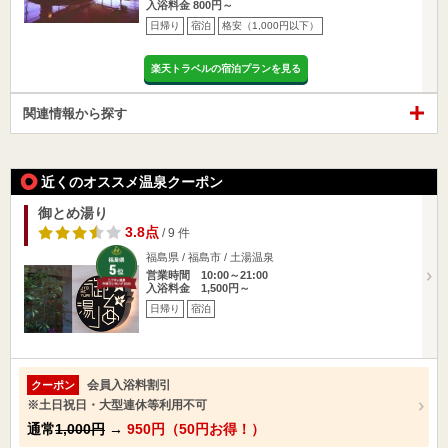
入浴料金 800円～
日帰り
宿泊
格安（1,000円以下）
楽天トラベルの宿泊プランを見る
関連情報から探す
近くのオススメ温泉クーポン
御とめ湯り
3.8点
/ 9 件
福島県 / 福島市 / 土湯温泉
営業時間 10:00～21:00
入浴料金 1,500円～
日帰り
宿泊
会員入浴料割引
クーポン
※土日祝日・大型連休等利用不可
通常
1,000円
→
950円（50円お得！）