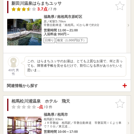
新田川温泉はらまちユッサ
お気に入
りに追加
3.7点
/ 7 件
福島県 / 南相馬市原町区
原ノ町駅5.78km
常磐自動車道「南相馬」ICから車で約3分
営業時間 11:00～21:00
入浴料金 950円～
日帰り
格安（1,000円以下）
この、はらまちユッサのお湯は、とても上質なお湯で、何と言っ
ても、障害者手帳を見せるだけで、割引になる所がありがたいと
思いま…
40代 男
性
関連情報から探す
相馬松川浦温泉 ホテル 飛天
お気に入
りに追加
-点
/ 0 件
福島県 / 相馬市
相馬駅2.93km
ＪＲ常磐線 相馬駅／常磐自動車道 常磐富岡ＩＣより車
で７０分／東北道…
営業時間 10:00～17:00