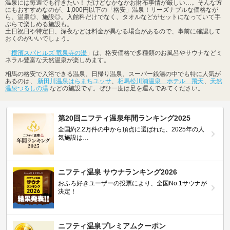
温泉には毎週でも行きたい！ だけどなかなかお財布事情が厳しい…。そんな方
にもおすすめなのが、1,000円以下の「格安」温泉！リーズナブルな価格なが
ら、温泉◎、施設◎。入館料だけでなく、タオルなどがセットになっていて手
ぶらで楽しめる施設も。
土日祝日や特定日、深夜などは料金が異なる場合があるので、事前に確認して
おくのがいいでしょう。
「
横濱スパヒルズ 竜泉寺の湯
」は、格安価格で多種類のお風呂やサウナなどミ
ネラル豊富な天然温泉が楽しめます。
相馬の格安で入浴できる温泉、日帰り温泉、スーパー銭湯の中でも特に人気が
あるのは、
新田川温泉はらまちユッサ
、
相馬松川浦温泉 ホテル 飛天
、
天然
温泉つるしの湯
などの施設です。ぜひ一度は足を運んでみてください。
第20回ニフティ温泉年間ランキング2025
全国約2.2万件の中から頂点に選ばれた、2025年の人
気施設は…
ニフティ温泉 サウナランキング2026
おふろ好きユーザーの投票により、全国No.1サウナが
決定！
ニフティ温泉プレミアムクーポン