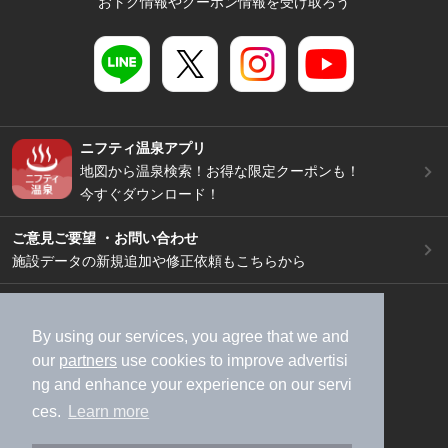
おトク情報やクーポン情報を受け取ろう
ニフティ温泉アプリ
地図から温泉検索！お得な限定クーポンも！
今すぐダウンロード！
ご意見ご要望 ・お問い合わせ
施設データの新規追加や修正依頼もこちらから
スマートフォン
/
PC
加盟店募集（資料請求）
広告出稿のご案内
By using our services, you agree that we and
our
partners
use cookies to improve advertisi
利用規約
ライフスタイルMEMBERS+規約
ng and enhance your experience on our servi
特定商取引法に基づく表記
ヘルプ
採用情報
ces.
Learn more
運営会社
個人情報保護ポリシー