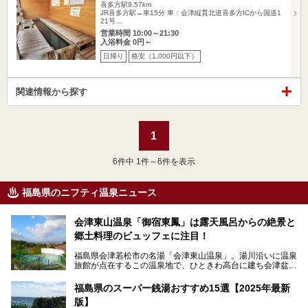
喜多方駅9.57km
JR喜多方駅→車15分 車：会津縦貫北道喜多方ICから国道1
21号…
営業時間 10:00～21:30
入浴料金 0円～
日帰り
格安（1,000円以下）
関連情報から探す
1
6
件中 1件～6件を表示
福島県のニフティ温泉ニュース
会津東山温泉「御宿東鳳」は露天風呂からの絶景と
郷土料理のビュッフェに注目！
福島県会津若松市の名湯「会津東山温泉」。湯川沿いに温泉
旅館が点在するこの温泉地で、ひときわ高台に建ち会津盆地
一望の眺望をほしいままにする絶景の宿、それがORIX HOT
ELS & RESORTSの「御宿東鳳」です。
福島県のスーパー銭湯おすすめ15選【2025年最新
版】
大浴場は「宙の湯」「棚雲の湯」の2つ。いずれも素晴らし