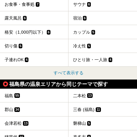
お食事・食事処
サウナ
7
6
露天風呂
宿泊
6
6
格安（1,000円以下）
カップル
6
5
切り傷
冷え性
5
5
子連れOK
ひとり旅・一人旅
4
4
すべて表示する
福島県の温泉エリアから同じテーマで探す
福島
二本松
55
13
郡山
三春 (福島)
34
11
会津若松
磐梯山
13
5