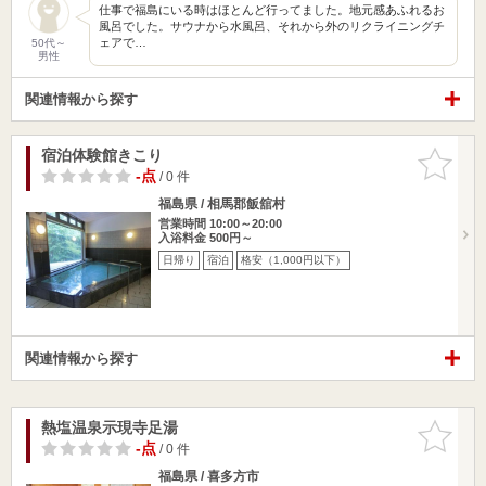
仕事で福島にいる時はほとんど行ってました。地元感あふれるお
風呂でした。サウナから水風呂、それから外のリクライニングチ
ェアで…
50代～
男性
関連情報から探す
宿泊体験館きこり
お気に入
りに追加
-点
/ 0 件
福島県 / 相馬郡飯舘村
営業時間 10:00～20:00
入浴料金 500円～
日帰り
宿泊
格安（1,000円以下）
関連情報から探す
熱塩温泉示現寺足湯
お気に入
りに追加
-点
/ 0 件
福島県 / 喜多方市