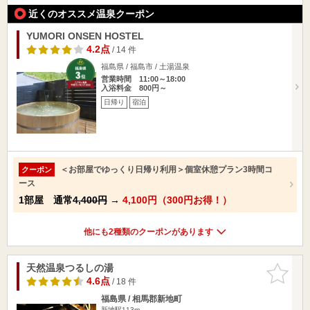
近くのオススメ温泉クーポン
YUMORI ONSEN HOSTEL
4.2点
/ 14 件
福島県 / 福島市 / 土湯温泉
営業時間 11:00～18:00
入浴料金 800円～
日帰り
宿泊
＜お部屋でゆっくり日帰り利用＞個室休憩プラン3時間コ
クーポン
ース
1部屋 通常
4,400円
→
4,100円（300円お得！）
他にも2種類のクーポンがあります
天然温泉つるしの湯
お気に入
りに追加
4.6点
/ 18 件
福島県 / 相馬郡新地町
新地駅113m