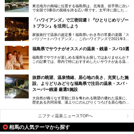
い開放感。ビュッフェレストラン「あがらんしょ」での会津
東北地方の南端に位置する福島県は、北海道、岩手県に次い
の郷土料理など夕朝食の美味しさも評判。人気のこのお宿の
で全国で3番目の面積を誇る広い県です。太平洋に面した
過ごし方を徹底紹介いたします。
「浜通り」から、南北に阿武隈川が流れ水田や果樹園が広が
る「中通り」、磐梯山や猪苗代湖、五色沼、尾瀬湿原などが
───
「ハワイアンズ」で三密回避！『ひとりじめリゾー
ある「会津地方」まで、変化に富んだ自然を楽しめるのが魅
提供元：オリックス・ホテルマネジメント株式会社【PR】
トプラン』を活用しよう
力です。
この記事は会津東山温泉 御宿東鳳のPR記事です。
東京から新幹線なら1時間半、車でも3時間程度とアクセス
家族旅行で温泉の超定番！福島県いわき市の常夏の楽園「ス
も良好で、首都圏からの週末旅行先としても人気の福島県。
パリゾートハワイアンズ」。このハワイアンズで2021年3月
そんな福島県でチェックしておきたい、評判のスーパー銭湯
25日より「ひとりじめリゾートプラン第2弾」として「かぞ
をピックアップしました。
く温泉編」をスタートしました。
福島県でサウナがオススメの温泉・銭湯・スパ10選
子供と一緒に安心して温泉に行きたい、そんな方にお役立ち
福島県でサウナが楽しめる場所をお探しではありませんか？
のこのプランをはじめとして、ハワイアンズの「ひとりじめ
この記事では、県内で特におすすめしたいサウナがある温泉
リゾートプラン」の魅力をご紹介します。
や銭湯、スパを厳選してご紹介！
「サウナで思いっきり汗をかいてスッキリしたい！」
抜群の眺望、温泉情緒、居心地の良さ、充実した施
「最近疲れが溜まってる。リフレッシュできる場所ないか
な？」
設、よりどりみどりな福島県で注目の温泉・スパ・
そんな方は、ぜひサウナに足を運んでみてくださいね。
スーパー銭湯 厳選5施設
大自然が織りなす景観に目を奪われる眺望の優れた温泉に、
歴史ある共同浴場、湯上りにのんびりくつろげる居心地のい
い温泉やさまざまなニーズに応えてくれる施設充実度の高い
スーパー銭湯など、多種多様な温浴施設が割拠する福島県。
今回は、そんな福島県にある温浴施設のなかから、筆者が
ニフティ温泉ニュースTOPへ
「一度訪ねてみたい」と気になっている魅力的な施設を5件
ピックアップして紹介します。
相馬の人気テーマから探す
※2021/07/21時点の情報です。