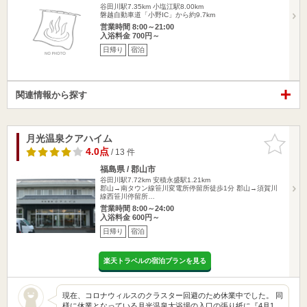
谷田川駅7.35km
小塩江駅8.00km
磐越自動車道「小野IC」から約9.7km
営業時間 8:00～21:00
入浴料金 700円～
日帰り
宿泊
関連情報から探す
月光温泉クアハイム
お気に入
りに追加
4.0点
/ 13 件
福島県 / 郡山市
谷田川駅7.72km
安積永盛駅1.21km
郡山→南タウン線笹川変電所停留所徒歩1分 郡山→須賀川
線西笹川停留所…
営業時間 8:00～24:00
入浴料金 600円～
日帰り
宿泊
楽天トラベルの宿泊プランを見る
現在、コロナウィルスのクラスター回避のため休業中でした。 同
様に休業となっている月光温泉大浴場の入口の張り紙に『4月1