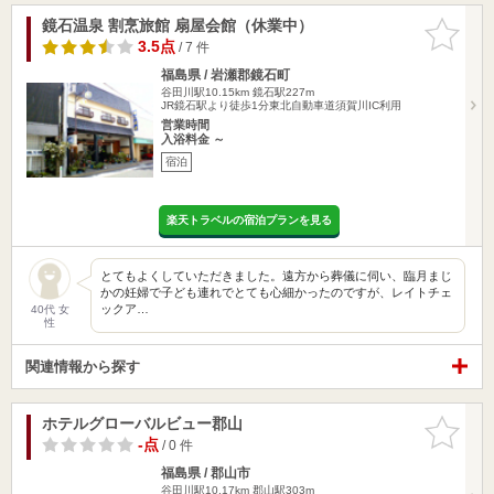
鏡石温泉 割烹旅館 扇屋会館（休業中）
お気に入
りに追加
3.5点
/ 7 件
福島県 / 岩瀬郡鏡石町
谷田川駅10.15km
鏡石駅227m
JR鏡石駅より徒歩1分東北自動車道須賀川IC利用
営業時間
入浴料金 ～
宿泊
楽天トラベルの宿泊プランを見る
とてもよくしていただきました。遠方から葬儀に伺い、臨月まじ
かの妊婦で子ども連れでとても心細かったのですが、レイトチェ
ックア…
40代 女
性
関連情報から探す
ホテルグローバルビュー郡山
お気に入
りに追加
-点
/ 0 件
福島県 / 郡山市
谷田川駅10.17km
郡山駅303m