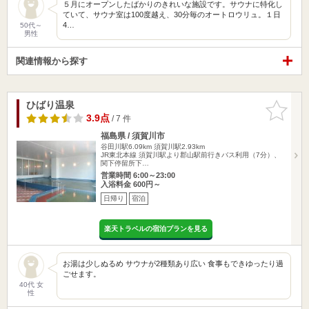
５月にオープンしたばかりのきれいな施設です。サウナに特化し
ていて、サウナ室は100度越え、30分毎のオートロウリュ。１日
4…
50代～
男性
関連情報から探す
ひばり温泉
お気に入
りに追加
3.9点
/ 7 件
福島県 / 須賀川市
谷田川駅6.09km
須賀川駅2.93km
JR東北本線 須賀川駅より郡山駅前行きバス利用（7分）、
関下停留所下…
営業時間 6:00～23:00
入浴料金 600円～
日帰り
宿泊
楽天トラベルの宿泊プランを見る
お湯は少しぬるめ サウナが2種類あり広い 食事もできゆったり過
ごせます。
40代 女
性