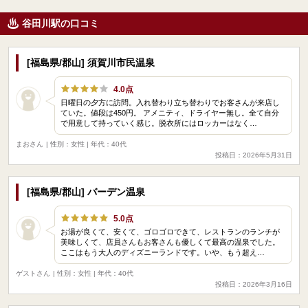
谷田川駅の口コミ
[福島県/郡山] 須賀川市民温泉
4.0点
日曜日の夕方に訪問。入れ替わり立ち替わりでお客さんが来店し
ていた。値段は450円。 アメニティ、ドライヤー無し。全て自分
で用意して持っていく感じ。脱衣所にはロッカーはなく…
まおさん
| 性別：女性 | 年代：40代
投稿日：2026年5月31日
[福島県/郡山] バーデン温泉
5.0点
お湯が良くて、安くて、ゴロゴロできて、レストランのランチが
美味しくて、店員さんもお客さんも優しくて最高の温泉でした。
ここはもう大人のディズニーランドです。いや、もう超え…
ゲストさん
| 性別：女性 | 年代：40代
投稿日：2026年3月16日