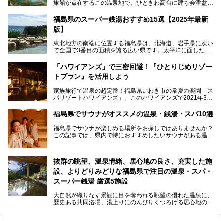
旅館が点在するこの温泉地で、ひときわ高台に建ち会津盆地
一望の眺望をほしいままにする絶景の宿、それがORIX HOT
ELS & RESORTSの「御宿東鳳」です。
福島県のスーパー銭湯おすすめ15選【2025年最新
版】
大浴場は「宙の湯」「棚雲の湯」の2つ。いずれも素晴らし
い開放感。ビュッフェレストラン「あがらんしょ」での会津
東北地方の南端に位置する福島県は、北海道、岩手県に次い
の郷土料理など夕朝食の美味しさも評判。人気のこのお宿の
で全国で3番目の面積を誇る広い県です。太平洋に面した
過ごし方を徹底紹介いたします。
「浜通り」から、南北に阿武隈川が流れ水田や果樹園が広が
る「中通り」、磐梯山や猪苗代湖、五色沼、尾瀬湿原などが
───
「ハワイアンズ」で三密回避！『ひとりじめリゾー
ある「会津地方」まで、変化に富んだ自然を楽しめるのが魅
提供元：オリックス・ホテルマネジメント株式会社【PR】
トプラン』を活用しよう
力です。
この記事は会津東山温泉 御宿東鳳のPR記事です。
東京から新幹線なら1時間半、車でも3時間程度とアクセス
家族旅行で温泉の超定番！福島県いわき市の常夏の楽園「ス
も良好で、首都圏からの週末旅行先としても人気の福島県。
パリゾートハワイアンズ」。このハワイアンズで2021年3月
そんな福島県でチェックしておきたい、評判のスーパー銭湯
25日より「ひとりじめリゾートプラン第2弾」として「かぞ
をピックアップしました。
く温泉編」をスタートしました。
福島県でサウナがオススメの温泉・銭湯・スパ10選
子供と一緒に安心して温泉に行きたい、そんな方にお役立ち
福島県でサウナが楽しめる場所をお探しではありませんか？
のこのプランをはじめとして、ハワイアンズの「ひとりじめ
この記事では、県内で特におすすめしたいサウナがある温泉
リゾートプラン」の魅力をご紹介します。
や銭湯、スパを厳選してご紹介！
「サウナで思いっきり汗をかいてスッキリしたい！」
抜群の眺望、温泉情緒、居心地の良さ、充実した施
「最近疲れが溜まってる。リフレッシュできる場所ないか
な？」
設、よりどりみどりな福島県で注目の温泉・スパ・
そんな方は、ぜひサウナに足を運んでみてくださいね。
スーパー銭湯 厳選5施設
大自然が織りなす景観に目を奪われる眺望の優れた温泉に、
歴史ある共同浴場、湯上りにのんびりくつろげる居心地のい
い温泉やさまざまなニーズに応えてくれる施設充実度の高い
スーパー銭湯など、多種多様な温浴施設が割拠する福島県。