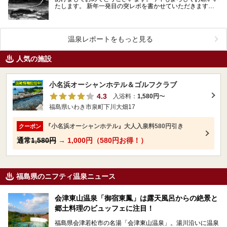
たします。 新年一発目の突レポを書かせていただきます。
新年にふさわしくおめでたい温泉をご紹介いたしま…
温泉レポートをもっと見る
人気の施設
小名浜オーシャンホテル＆ゴルフクラブ
4.3
入浴料：
1,580円
〜
福島県いわき市泉町下川大畑17
『小名浜オーシャンホテル』大人入泉料580円引き
クーポン
通常
1,580円
→
1,000円（580円お得！）
福島県のニフティ温泉ニュース
会津東山温泉「御宿東鳳」は露天風呂からの絶景と
郷土料理のビュッフェに注目！
福島県会津若松市の名湯「会津東山温泉」。湯川沿いに温泉