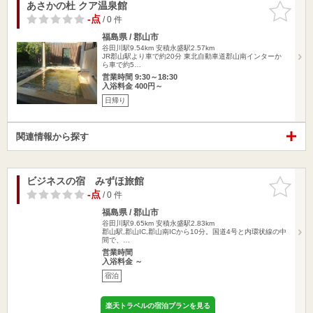
あさかの杜 クア温泉館
お気に入
りに追加
-点
/ 0 件
福島県 / 郡山市
谷田川駅9.54km
安積永盛駅2.57km
JR郡山駅より車で約20分 東北自動車道郡山南インターか
ら車で約5…
営業時間 9:30～18:30
入浴料金 400円～
日帰り
関連情報から探す
ビジネスの宿 みずほ旅館
お気に入
りに追加
-点
/ 0 件
福島県 / 郡山市
谷田川駅9.65km
安積永盛駅2.83km
郡山駅,郡山IC,郡山南ICから10分。国道4号と内環状線の中
間で、…
営業時間
入浴料金 ～
宿泊
楽天トラベルの宿泊プランを見る