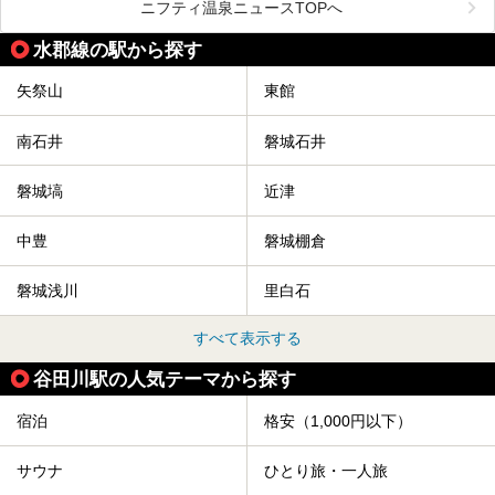
今回は、そんな福島県にある温浴施設のなかから、筆者が
ニフティ温泉ニュースTOPへ
「一度訪ねてみたい」と気になっている魅力的な施設を5件
ピックアップして紹介します。
水郡線の駅から探す
※2021/07/21時点の情報です。
矢祭山
東館
南石井
磐城石井
磐城塙
近津
中豊
磐城棚倉
磐城浅川
里白石
すべて表示する
谷田川駅の人気テーマから探す
宿泊
格安（1,000円以下）
サウナ
ひとり旅・一人旅