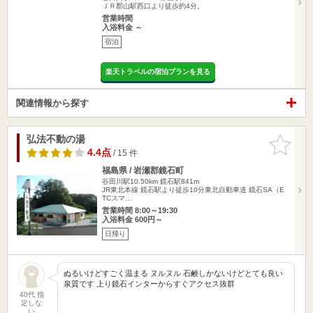
ＪＲ郡山駅西口より徒歩約4分。
営業時間
入浴料金 ～
宿泊
楽天トラベルの宿泊プランを見る
関連情報から探す
弘法不動の湯
お気に入
りに追加
4.4点
/ 15 件
福島県 / 岩瀬郡鏡石町
谷田川駅10.50km
鏡石駅841m
JR東北本線 鏡石駅より徒歩10分東北自動車道 鏡石SA（E
TCスマ…
営業時間 8:00～19:30
入浴料金 600円～
日帰り
ぬるいけどすごく温まる ヌルヌル 石鹸しかないけどとても良い
泉質です 上り鏡石インターからすぐアクセス抜群
40代 指
定しな
い