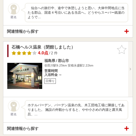
仙台への旅行中、途中で休憩しようと思い、大体中間地点に当
たる郡山、国道４号沿いにある当店へ。どうやらスーパー銭湯の
ようで…
匿名
関連情報から探す
石橋ヘルス温泉（閉館しました）
お気に入
りに追加
4.0点
/ 2 件
福島県 / 郡山市
谷田川駅9.25km
安積永盛駅2.22km
営業時間
入浴料金 ～
日帰り
ホテルバーデン、バーデン温泉の先、木工団地工場に隣接してあ
りました。 施設の外観からすると、やや小さめの内湯と露天風
呂、…
匿名
関連情報から探す