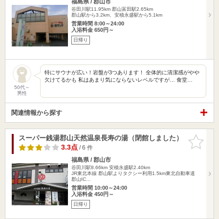
福島県 / 郡山市
谷田川駅11.95km
郡山富田駅2.65km
郡山駅から3.2km、安積永盛駅から5.1km
営業時間 8:00～24:00
入浴料金 650円～
日帰り
特にサウナが広い！岩盤が3つあります！ 全体的に清潔感がやや
欠けてるかも 私はあまり気にならないレベルですが… 食堂…
50代～
男性
関連情報から探す
スーパー銭湯郡山天然温泉長寿の湯（閉館しました）
お気に入
りに追加
3.3点
/ 6 件
福島県 / 郡山市
谷田川駅8.66km
安積永盛駅2.40km
JR東北本線 郡山駅よりタクシー利用1.5km東北自動車道
郡山IC…
営業時間 10:00～24:00
入浴料金 450円～
日帰り