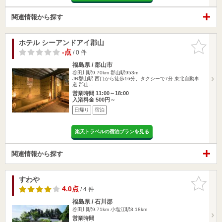
関連情報から探す
ホテル シーアンドアイ郡山
お気に入
りに追加
-点
/ 0 件
福島県 / 郡山市
谷田川駅9.70km
郡山駅953m
JR郡山駅 西口から徒歩16分、タクシーで7分 東北自動車
道 郡山…
営業時間 11:00～18:00
入浴料金 500円～
日帰り
宿泊
楽天トラベルの宿泊プランを見る
関連情報から探す
すわや
お気に入
りに追加
4.0点
/ 4 件
福島県 / 石川郡
谷田川駅9.71km
小塩江駅8.18km
営業時間