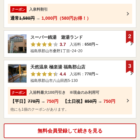
入泉料割引
クーポン
通常
1,580円
→
1,000円（580円お得！）
2
スーパー銭湯 遊湯ランド
3.7
入浴料：
650円～
福島県郡山市桑野1丁目ｰ24ｰ20
3
天然温泉 極楽湯 福島郡山店
4.4
入浴料：
770円～
福島県郡山市八山田西5-130
入浴料最大100円引き ※現金のみ利用可
クーポン
【平日】
770円
→
750円
【土日祝】
850円
→
750円
他にも1個のクーポンがあります。
無料会員登録して続きを見る