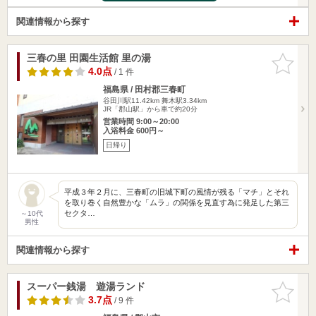
関連情報から探す
三春の里 田園生活館 里の湯
お気に入
りに追加
4.0点
/ 1 件
福島県 / 田村郡三春町
谷田川駅11.42km
舞木駅3.34km
JR「郡山駅」から車で約20分
営業時間 9:00～20:00
入浴料金 600円～
日帰り
平成３年２月に、三春町の旧城下町の風情が残る「マチ」とそれ
を取り巻く自然豊かな「ムラ」の関係を見直す為に発足した第三
セクタ…
～10代
男性
関連情報から探す
スーパー銭湯 遊湯ランド
お気に入
りに追加
3.7点
/ 9 件