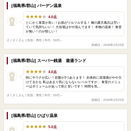
[福島県/郡山] バーデン温泉
4.0点
とにかく泉質が良い！お肌がツルツルする！ 檜の露天風呂は空い
ていて気持ちいい！ 大浴場はやや混んでます！ 本物の温泉！ 食堂
が無い！のが惜しい！
さくさくさん
| 性別：男性 | 年代：50代～
投稿日：2026年2月25日
[福島県/郡山] スーパー銭湯 遊湯ランド
4.0点
特にサウナが広い！岩盤が3つあります！ 全体的に清潔感がやや欠
けてるかも 私はあまり気にならないレベルですが… 食堂のメニュ
ーはボリュームがあって割と安いです！ 時間を気…
さくさくさん
| 性別：男性 | 年代：50代～
投稿日：2026年2月25日
[福島県/郡山] ひばり温泉
5.0点