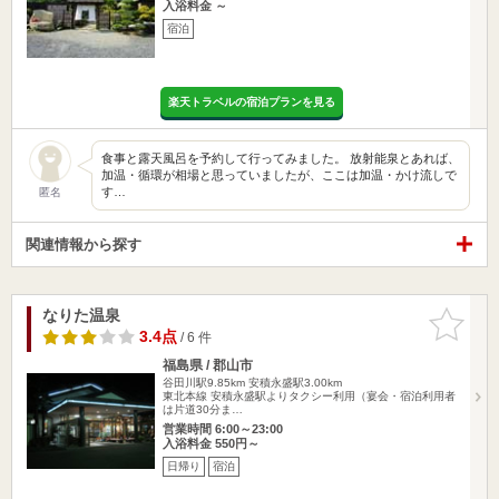
入浴料金 ～
宿泊
楽天トラベルの宿泊プランを見る
食事と露天風呂を予約して行ってみました。 放射能泉とあれば、
加温・循環が相場と思っていましたが、ここは加温・かけ流しで
す…
匿名
関連情報から探す
なりた温泉
お気に入
りに追加
3.4点
/ 6 件
福島県 / 郡山市
谷田川駅9.85km
安積永盛駅3.00km
東北本線 安積永盛駅よりタクシー利用（宴会・宿泊利用者
は片道30分ま…
営業時間 6:00～23:00
入浴料金 550円～
日帰り
宿泊