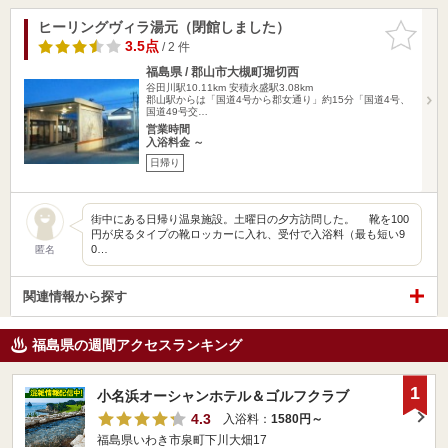
ヒーリングヴィラ湯元（閉館しました）
お気に入
りに追加
3.5点
/ 2 件
福島県 / 郡山市大槻町堀切西
谷田川駅10.11km
安積永盛駅3.08km
郡山駅からは「国道4号から郡女通り」約15分「国道4号、
国道49号交…
営業時間
入浴料金 ～
日帰り
街中にある日帰り温泉施設。土曜日の夕方訪問した。 靴を100
円が戻るタイプの靴ロッカーに入れ、受付で入浴料（最も短い9
0…
匿名
関連情報から探す
福島県の週間アクセスランキング
1
小名浜オーシャンホテル＆ゴルフクラブ
4.3
入浴料：
1580円～
福島県いわき市泉町下川大畑17