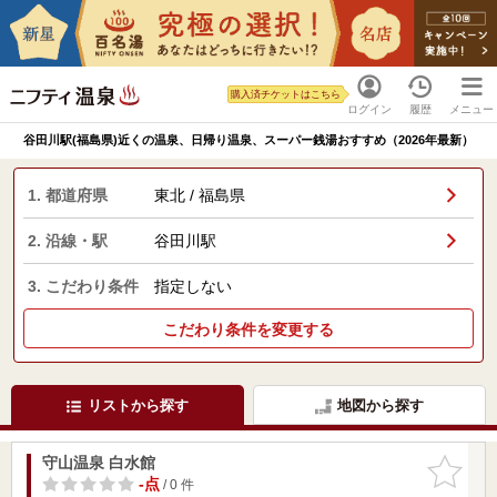
購入済チケットはこちら
ログイン
履歴
メニュー
谷田川駅(福島県)近くの温泉、日帰り温泉、スーパー銭湯おすすめ（2026年最新）
1. 都道府県
東北 / 福島県
2. 沿線・駅
谷田川駅
3. こだわり条件
指定しない
こだわり条件を変更する
リストから探す
地図から探す
守山温泉 白水館
お気に入
りに追加
-点
/ 0 件