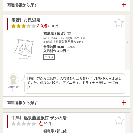
関連情報から探す
須賀川市民温泉
お気に入
りに追加
3.3点
/ 10 件
福島県 / 須賀川市
谷田川駅6.55km
須賀川駅1.19km
JR東北本線須賀川駅徒歩15分
営業時間 9:30～19:00
入浴料金 310円～
日帰り
日曜日の夕方に訪問。入れ替わり立ち替わりでお客さんが来店し
ていた。値段は450円。 アメニティ、ドライヤー無し。全て自
分…
40代 女
性
関連情報から探す
中津川温泉藤屋旅館 ザクの湯
お気に入
りに追加
-点
/ 0 件
福島県 / 郡山市