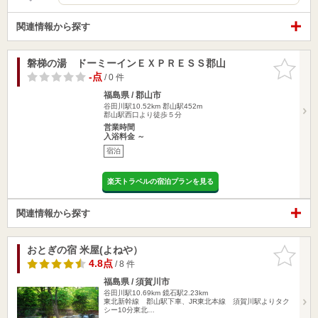
関連情報から探す
磐梯の湯 ドーミーインＥＸＰＲＥＳＳ郡山
お気に入
りに追加
-点
/ 0 件
福島県 / 郡山市
谷田川駅10.52km
郡山駅452m
郡山駅西口より徒歩５分
営業時間
入浴料金 ～
宿泊
楽天トラベルの宿泊プランを見る
関連情報から探す
おとぎの宿 米屋(よねや）
お気に入
りに追加
4.8点
/ 8 件
福島県 / 須賀川市
谷田川駅10.69km
鏡石駅2.23km
東北新幹線 郡山駅下車、JR東北本線 須賀川駅よりタク
シー10分東北…