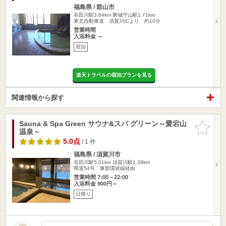
福島県 / 郡山市
谷田川駅3.64km
磐城守山駅1.71km
東北自動車道 須賀川ICより 約10分
営業時間
入浴料金 ～
宿泊
楽天トラベルの宿泊プランを見る
関連情報から探す
Sauna & Spa Green サウナ&スパ グリーン～愛宕山
お気に入
温泉～
りに追加
5.0点
/ 1 件
福島県 / 須賀川市
谷田川駅5.01km
須賀川駅1.39km
県道54号、東部環状線経由
営業時間 7:00～22:00
入浴料金 900円～
日帰り