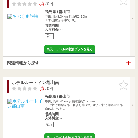
りに追加
-点
/ 0 件
福島県 / 郡山市
谷田川駅8.34km
郡山駅2.10km
JR郡山駅から車で10分
営業時間
入浴料金 ～
宿泊
楽天トラベルの宿泊プランを見る
関連情報から探す
ホテルルートイン郡山南
お気に入
りに追加
-点
/ 0 件
福島県 / 郡山市
谷田川駅8.41km
安積永盛駅1.95km
ＪＲ東北新幹線郡山駅より車で約10分，東北自動車道郡山
南ICより6キ…
営業時間
入浴料金 ～
宿泊
楽天トラベルの宿泊プランを見る