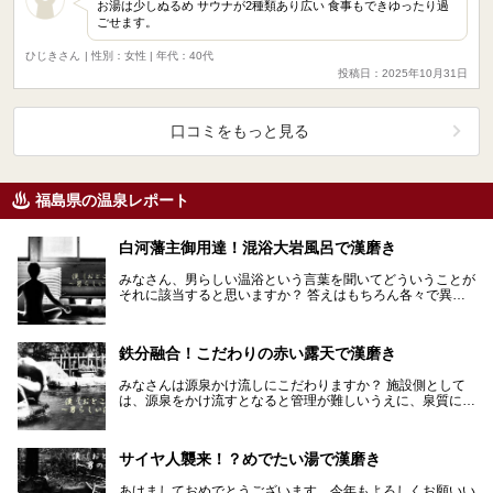
お湯は少しぬるめ サウナが2種類あり広い 食事もできゆったり過
ごせます。
ひじきさん
| 性別：女性 | 年代：40代
投稿日：2025年10月31日
口コミをもっと見る
福島県の温泉レポート
白河藩主御用達！混浴大岩風呂で漢磨き
みなさん、男らしい温浴という言葉を聞いてどういうことが
それに該当すると思いますか？ 答えはもちろん各々で異な
るでしょう。しかし、個人の考えを超えて誰もが男らし…
鉄分融合！こだわりの赤い露天で漢磨き
みなさんは源泉かけ流しにこだわりますか？ 施設側として
は、源泉をかけ流すとなると管理が難しいうえに、泉質によ
っては定期的にポンプや配管を交換する費用もかさみま…
サイヤ人襲来！？めでたい湯で漢磨き
あけましておめでとうございます。今年もよろしくお願いい