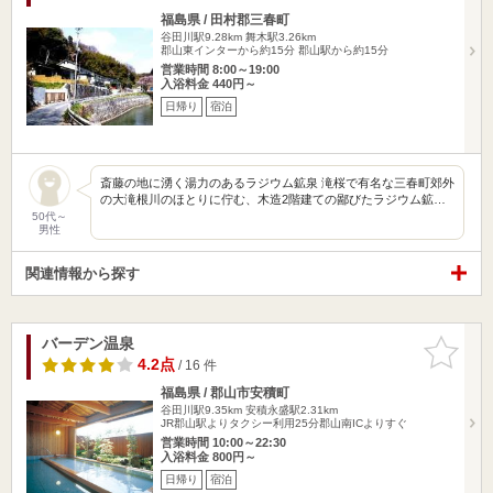
福島県 / 田村郡三春町
谷田川駅9.28km
舞木駅3.26km
郡山東インターから約15分 郡山駅から約15分
営業時間 8:00～19:00
入浴料金 440円～
日帰り
宿泊
斎藤の地に湧く湯力のあるラジウム鉱泉 滝桜で有名な三春町郊外
の大滝根川のほとりに佇む、木造2階建ての鄙びたラジウム鉱…
50代～
男性
関連情報から探す
バーデン温泉
お気に入
りに追加
4.2点
/ 16 件
福島県 / 郡山市安積町
谷田川駅9.35km
安積永盛駅2.31km
JR郡山駅よりタクシー利用25分郡山南ICよりすぐ
営業時間 10:00～22:30
入浴料金 800円～
日帰り
宿泊