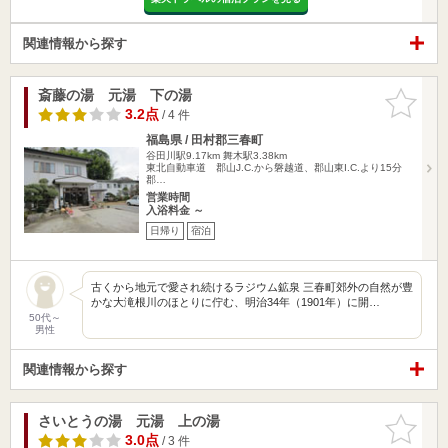
関連情報から探す
斎藤の湯 元湯 下の湯
お気に入
りに追加
3.2点
/ 4 件
福島県 / 田村郡三春町
谷田川駅9.17km
舞木駅3.38km
東北自動車道 郡山J.C.から磐越道、郡山東I.C.より15分
郡…
営業時間
入浴料金 ～
日帰り
宿泊
古くから地元で愛され続けるラジウム鉱泉 三春町郊外の自然が豊
かな大滝根川のほとりに佇む、明治34年（1901年）に開…
50代～
男性
関連情報から探す
さいとうの湯 元湯 上の湯
お気に入
りに追加
3.0点
/ 3 件