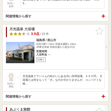
3…
50代～
女性
関連情報から探す
月光温泉 大浴場
お気に入
りに追加
3.9点
/ 15 件
福島県 / 郡山市
谷田川駅7.76km
安積永盛駅1.19km
JR東北本線 安積永盛から徒歩15分
営業時間
入浴料金 ～
日帰り
月光温泉クアハイムの向かいにある渋い共同浴場、４００円。 大
浴場とは何をもって「大」なのか分かりませんが、コンパクトな
銭…
50代～
男性
関連情報から探す
あぶくま旅館
お気に入