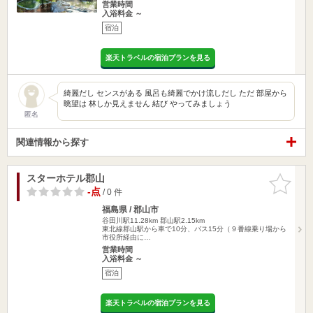
営業時間
入浴料金 ～
宿泊
楽天トラベルの宿泊プランを見る
綺麗だし センスがある 風呂も綺麗でかけ流しだし ただ 部屋から
眺望は 林しか見えません 結び やってみましょう
匿名
関連情報から探す
スターホテル郡山
お気に入
りに追加
-点
/ 0 件
福島県 / 郡山市
谷田川駅11.28km
郡山駅2.15km
東北線郡山駅から車で10分、バス15分（９番線乗り場から
市役所経由に…
営業時間
入浴料金 ～
宿泊
楽天トラベルの宿泊プランを見る