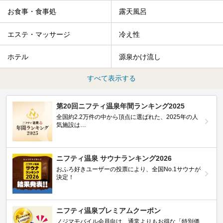
お食事・食事処
露天風呂
エステ・マッサージ
冷え性
ホテル
源泉かけ流し
すべて表示する
第20回ニフティ温泉年間ランキング2025
全国約2.2万件の中から頂点に選ばれた、2025年の人
気施設は…
ニフティ温泉 サウナランキング2026
おふろ好きユーザーの投票により、全国No.1サウナが
決定！
ニフティ温泉プレミアムクーポン
ノジマモバイル会員向け 通常よりもお得な「特別価