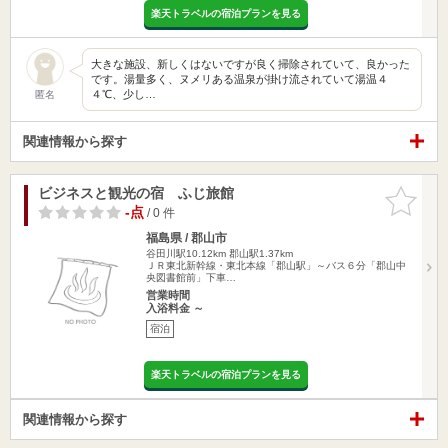
楽天トラベルの宿泊プランを見る
大きな施設、新しくはないですが良く掃除されていて、良かった
です。湯量多く、ヌメリある温泉が掛け流されていて湯温４
４℃、少し…
匿名
関連情報から探す
ビジネスと観光の宿 ふじ旅館
お気に入
りに追加
-点
/ 0 件
福島県 / 郡山市
谷田川駅10.12km
郡山駅1.37km
ＪＲ東北新幹線・東北本線「郡山駅」～バス６分「郡山中
央図書館前」下車…
営業時間
入浴料金 ～
宿泊
楽天トラベルの宿泊プランを見る
関連情報から探す