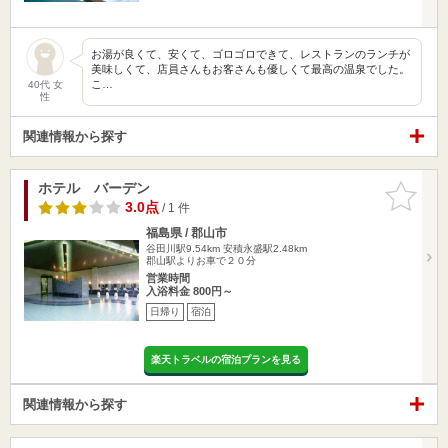
お湯が良くて、安くて、ゴロゴロできて、レストランのランチが
美味しくて、店員さんもお客さんも優しくて最高の温泉でした。
こ…
40代 女
性
関連情報から探す
ホテル バーデン
お気に入
りに追加
3.0点
/ 1 件
福島県 / 郡山市
谷田川駅9.54km
安積永盛駅2.48km
郡山駅よりお車で２０分
営業時間
入浴料金 800円～
日帰り
宿泊
楽天トラベルの宿泊プランを見る
関連情報から探す