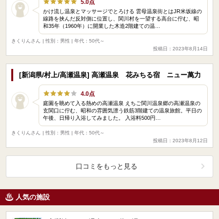
5.0点
かけ流し温泉とマッサージでとろける 雲母温泉街とはJR米坂線の
線路を挟んだ反対側に位置し、関川村を一望する高台に佇む、昭
和35年（1960年）に開業した木造2階建ての温…
きくりんさん
| 性別：男性 | 年代：50代～
投稿日：2023年8月14日
[新潟県/村上/高瀬温泉] 高瀬温泉 花みちる宿 ニュー萬力
4.0点
庭園を眺めて入る熱めの高瀬温泉 えちご関川温泉郷の高瀬温泉の
玄関口に佇む、昭和の雰囲気漂う鉄筋3階建ての温泉旅館。平日の
午後、日帰り入浴してみました。 入浴料500円…
きくりんさん
| 性別：男性 | 年代：50代～
投稿日：2023年8月12日
口コミをもっと見る
人気の施設