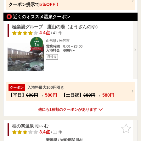
クーポン提示で
5％OFF！
近くのオススメ温泉クーポン
極楽湯グループ 鷹山の湯（ようざんのゆ）
4.4点
/ 41 件
山形県 / 米沢市
営業時間 8:00～23:00
入浴料金 600円～
日帰り
入浴料最大100円引き
クーポン
【平日】
600円
→
580円
【土日祝】
680円
→
580円
他にも1種類のクーポンがあります
桂の関温泉 ゆ～む
お気に入
りに追加
3.4点
/ 11 件
新潟県 / 岩船郡関川村