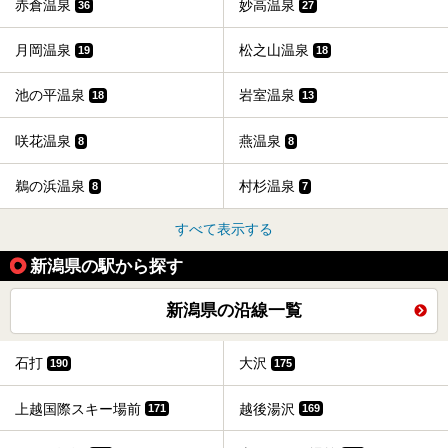
赤倉温泉
妙高温泉
36
27
月岡温泉
松之山温泉
19
18
池の平温泉
岩室温泉
18
13
咲花温泉
燕温泉
8
8
鵜の浜温泉
村杉温泉
8
7
すべて表示する
新潟県の駅から探す
新潟県の沿線一覧
石打
大沢
190
175
上越国際スキー場前
越後湯沢
171
169