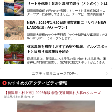
サービスを提供する施設がいろいろ。
リートを体験！音浴と温浴で調う（ととのう）とは
観光やレジャーに温泉を組み合わせれば、旅はさらに充実し
ますね。今回は、新潟県でおすすめのスーパー銭湯をご紹介
新潟県津南町で行われた雪国リトリートin津南町2025モニ
します。
ターツアーに参加してきました。テーマは「雪の奥信越！音
浴と温浴で調うリトリート」。
NEW：2025年1月20日新潟市古町に「サウナNEW
温泉ライターとして「温浴」は頻繁に体験していますが、
LAND新潟」がオープン！
「音浴」とは果たしてどんな体験なのでしょう？とても気に
なります。
新潟最大規模のサウナ専門店「サウナNEWLAND新潟」が2
025年1月20日にオープンします。
古町はかつて港町として栄えていた日本海有数の花街。この
街に再び笑顔と賑わいを取り戻し、新たなランドマークとし
なお、宿泊した温泉は日帰り入浴もできる秘湯「越後田中温
弥彦温泉を満喫！おすすめ宿や観光、グルメスポッ
て地域活性化を目指します。
泉 しなの荘」です。こちらについても詳しく紹介します。
トと日帰り温泉施設を紹介
サウナ室のテーマは「海賊船」‥⁉ ユニークなサウナ室を
含む３つのポイントをご紹介！
───
f弥彦温泉は、新潟県にある美肌の湯で知られる温泉地。彌
彦神社の門前に位置し、魅力的な観光スポットがたくさんあ
提供元：一般社団法人 雪国観光舎【PR】
ります。
この記事は一般社団法人 雪国観光舎のPRレポート記事で
この記事では、弥彦温泉の宿泊に最適なおすすめ宿や、日帰
ニフティ温泉ニュースTOPへ
す。
り施設、グルメスポット、弥彦の自然を堪能できる観光スポ
ットをご紹介します。初めての弥彦温泉旅行を計画している
おすすめのアクティビティ情報
方に向けて、弥彦温泉の魅力を存分にお伝えしますので、ぜ
ひ参考にしてみてくださいね！
【新潟県・村上市】2026年版 特別便笹川流れ夕暮れクルーズ
新潟県村上市桑川975-44