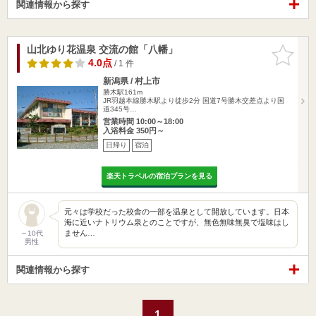
関連情報から探す
山北ゆり花温泉 交流の館「八幡」
お気に入
りに追加
4.0点
/ 1 件
新潟県 / 村上市
勝木駅161m
JR羽越本線勝木駅より徒歩2分 国道7号勝木交差点より国
道345号…
営業時間 10:00～18:00
入浴料金 350円～
日帰り
宿泊
楽天トラベルの宿泊プランを見る
元々は学校だった校舎の一部を温泉として開放しています。日本
海に近いナトリウム泉とのことですが、無色無味無臭で塩味はし
ません…
～10代
男性
関連情報から探す
1