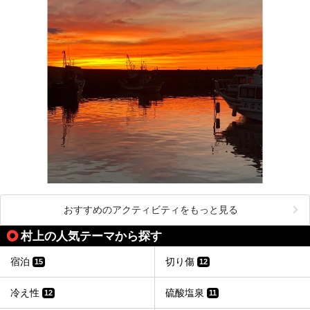
おすすめのアクティビティをもっと見る
村上の人気テーマから探す
宿泊
切り傷
15
12
冷え性
硫酸塩泉
12
11