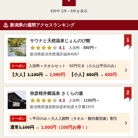
6
件中 1件～6件を表示
新潟県の週間アクセスランキング
1
サウナと天然温泉じょんのび館
4.1
入浴料：
880円～
新潟県新潟市西蒲区福井4067
入浴料＋タオルセット 50円引き（小人は平日のみ）
クーポン
【大人】
1,130円
→
1,080円
【小人】
650円
→
600円
2
弥彦桜井郷温泉 さくらの湯
4.3
入浴料：
1100円～
新潟県西蒲原郡弥彦村弥彦大字麓1970
＜平日のみ＞大人入館料（タオル・館内着別途）割引
クーポン
通常
1,100円
→
1,000円（100円お得！）