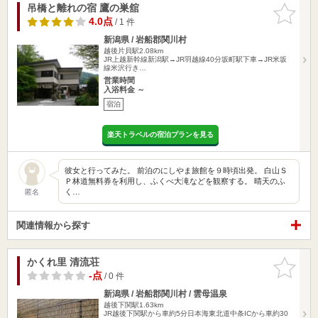
吊橋と離れの宿 鷹の巣舘
お気に入
りに追加
4.0点
/ 1 件
新潟県 / 岩船郡関川村
越後片貝駅2.08km
JR上越新幹線新潟駅→JR羽越線40分坂町駅下車→JR米坂
線米沢行き…
営業時間
入浴料金 ～
宿泊
楽天トラベルの宿泊プランを見る
彼女と行ってみた。 前泊のにしやま旅館を９時頃出発。 白山Ｓ
Ｐ林道無料券を利用し、ふくべ大滝などを観察する。 晴天のふ
く…
匿名
関連情報から探す
かくれ里 清流荘
お気に入
りに追加
-点
/ 0 件
新潟県 / 岩船郡関川村 / 雲母温泉
越後下関駅1.63km
JR越後下関駅から車約5分日本海東北道中条ICから車約30