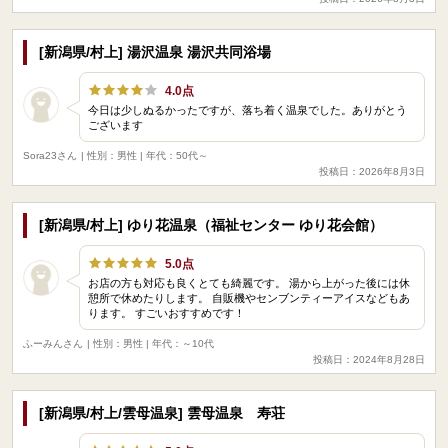
[新潟県/村上] 湯沢温泉 湯沢共同浴場
4.0点
今日は少しぬるかったですが、落ち着く温泉でした。ありがとう
ございます
Sora23さん
| 性別：男性 | 年代：50代～
投稿日：2026年8月3日
[新潟県/村上] ゆり花温泉（福祉センター ゆり花会館）
5.0点
お店の方も対応も良くとても綺麗です。 湯から上がった後には休
憩所で休めたりします。 自販機やセンブンティーアイスなどもあ
ります。 すごいおすすめです！
ふーみんさん
| 性別：男性 | 年代：～10代
投稿日：2024年8月28日
[新潟県/村上/雲母温泉] 雲母温泉 寿荘