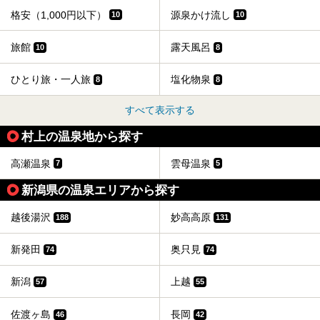
格安（1,000円以下）
源泉かけ流し
10
10
旅館
露天風呂
10
8
ひとり旅・一人旅
塩化物泉
8
8
すべて表示する
村上の温泉地から探す
高瀬温泉
雲母温泉
7
5
新潟県の温泉エリアから探す
越後湯沢
妙高高原
188
131
新発田
奥只見
74
74
新潟
上越
57
55
佐渡ヶ島
長岡
46
42