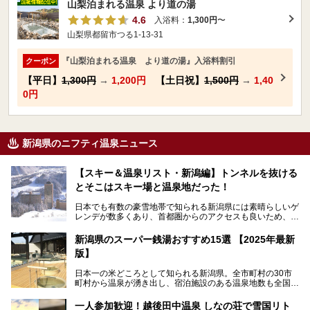
山梨泊まれる温泉 より道の湯
4.6
入浴料：
1,300円
〜
山梨県都留市つる1-13-31
『山梨泊まれる温泉 より道の湯』入浴料割引
クーポン
【平日】
1,300円
→
1,200円
【土日祝】
1,500円
→
1,40
0円
新潟県のニフティ温泉ニュース
【スキー＆温泉リスト・新潟編】トンネルを抜ける
とそこはスキー場と温泉地だった！
日本でも有数の豪雪地帯で知られる新潟県には素晴らしいゲ
レンデが数多くあり、首都圏からのアクセスも良いため、関
東のスキーヤー＆スノーボーダー御用達となっています。ま
た全域にわたって月岡、赤倉、松之山、燕、妙高、岩室など
新潟県のスーパー銭湯おすすめ15選 【2025年最新
など、古くは文豪にも愛された歴史ある老舗温泉地が多いこ
版】
とで知られています。
今回はスキーヤーやスノーボーダーの“滑り疲れ”を癒やすた
日本一の米どころとして知られる新潟県。全市町村の30市
めに訪れたい、新潟県内にあるスキー場そばの温泉地をまと
町村から温泉が湧き出し、宿泊施設のある温泉地数も全国有
めました。
数で、魅力的な温泉がいっぱいの県でもあります。日帰りで
アフタースキーは温泉で決まりですね！
温泉が利用ができる宿泊施設も多く、スーパー銭湯も多彩な
一人参加歓迎！越後田中温泉 しなの荘で雪国リト