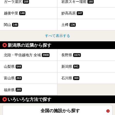
ガーラ湯沢
岩原スキー場前
168
160
越後中里
妙高高原
148
147
関山
土樽
146
136
すべて表示する
新潟県の近隣から探す
北陸・甲信越地方 全域
長野県
3908
1670
山梨県
新潟県
544
841
富山県
石川県
263
369
福井県
265
いろいろな方法で探す
全国の施設から探す