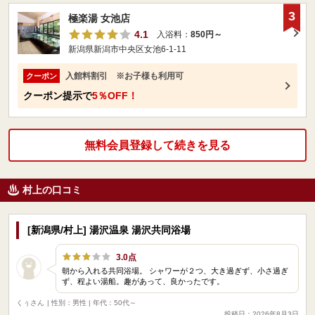
3
極楽湯 女池店
4.1
入浴料：
850円～
新潟県新潟市中央区女池6-1-11
入館料割引 ※お子様も利用可
クーポン
クーポン提示で
5％OFF！
無料会員登録して続きを見る
村上の口コミ
[新潟県/村上] 湯沢温泉 湯沢共同浴場
3.0点
朝から入れる共同浴場。 シャワーが２つ、大き過ぎず、小さ過ぎ
ず、程よい湯船。趣があって、良かったです。
くぅさん
| 性別：男性 | 年代：50代～
投稿日：2026年8月3日