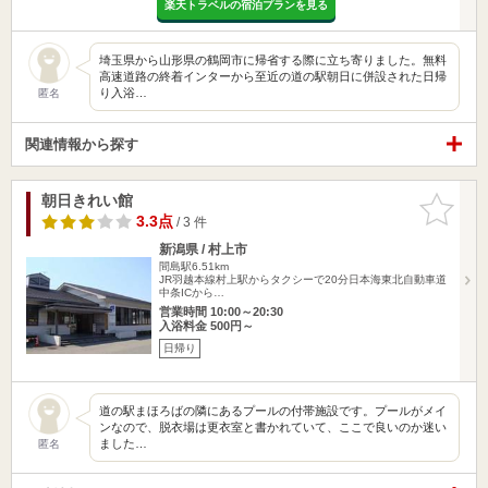
楽天トラベルの宿泊プランを見る
埼玉県から山形県の鶴岡市に帰省する際に立ち寄りました。無料
高速道路の終着インターから至近の道の駅朝日に併設された日帰
り入浴…
匿名
関連情報から探す
朝日きれい館
お気に入
りに追加
3.3点
/ 3 件
新潟県 / 村上市
間島駅6.51km
JR羽越本線村上駅からタクシーで20分日本海東北自動車道
中条ICから…
営業時間 10:00～20:30
入浴料金 500円～
日帰り
道の駅まほろばの隣にあるプールの付帯施設です。プールがメイ
ンなので、脱衣場は更衣室と書かれていて、ここで良いのか迷い
ました…
匿名