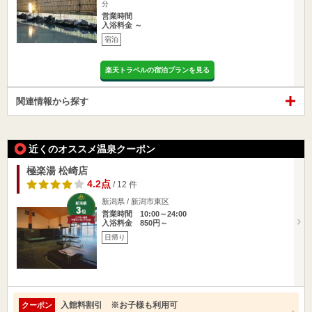
分
営業時間
入浴料金 ～
宿泊
楽天トラベルの宿泊プランを見る
関連情報から探す
近くのオススメ温泉クーポン
極楽湯 松崎店
4.2点
/ 12 件
新潟県 / 新潟市東区
営業時間 10:00～24:00
入浴料金 850円～
日帰り
入館料割引 ※お子様も利用可
クーポン