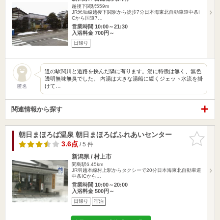
越後下関駅559m
JR米坂線越後下関駅から徒歩7分日本海東北自動車道中条I
Cから国道7…
営業時間 10:00～21:30
入浴料金 700円～
日帰り
道の駅関川と道路を挟んだ隣に有ります。湯に特徴は無く、無色
透明無味無臭でした。 内湯は大きな湯船に緩くジェット水流を掛
けて…
匿名
関連情報から探す
朝日まほろば温泉 朝日まほろばふれあいセンター
お気に入
りに追加
3.6点
/ 5 件
新潟県 / 村上市
間島駅6.45km
JR羽越本線村上駅からタクシーで20分日本海東北自動車道
中条ICから…
営業時間 10:00～20:00
入浴料金 500円～
日帰り
宿泊