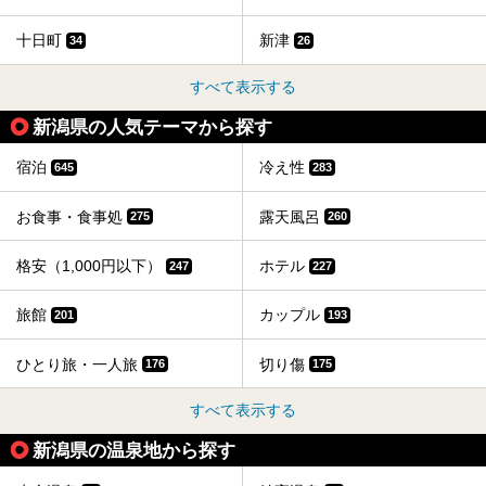
十日町
新津
34
26
すべて表示する
新潟県の人気テーマから探す
宿泊
冷え性
645
283
お食事・食事処
露天風呂
275
260
格安（1,000円以下）
ホテル
247
227
旅館
カップル
201
193
ひとり旅・一人旅
切り傷
176
175
すべて表示する
新潟県の温泉地から探す