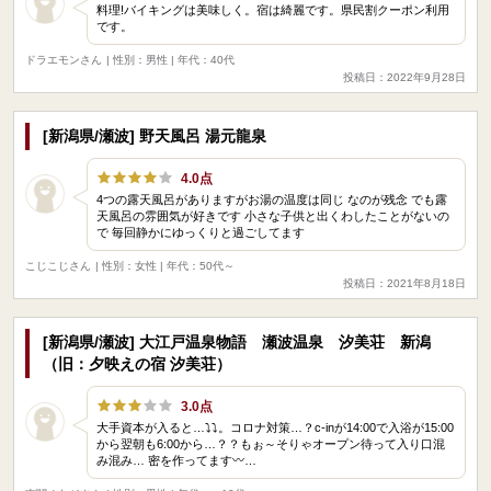
料理!バイキングは美味しく。宿は綺麗です。県民割クーポン利用
です。
ドラエモンさん
| 性別：男性 | 年代：40代
投稿日：2022年9月28日
[新潟県/瀬波] 野天風呂 湯元龍泉
4.0点
4つの露天風呂がありますがお湯の温度は同じ なのが残念 でも露
天風呂の雰囲気が好きです 小さな子供と出くわしたことがないの
で 毎回静かにゆっくりと過ごしてます
こじこじさん
| 性別：女性 | 年代：50代～
投稿日：2021年8月18日
[新潟県/瀬波] 大江戸温泉物語 瀬波温泉 汐美荘 新潟
（旧：夕映えの宿 汐美荘）
3.0点
大手資本が入ると…⤵️⤵️。コロナ対策…？c-inが14:00で入浴が15:00
から翌朝も6:00から…？？もぉ～そりゃオープン待って入り口混
み混み… 密を作ってます〰️…