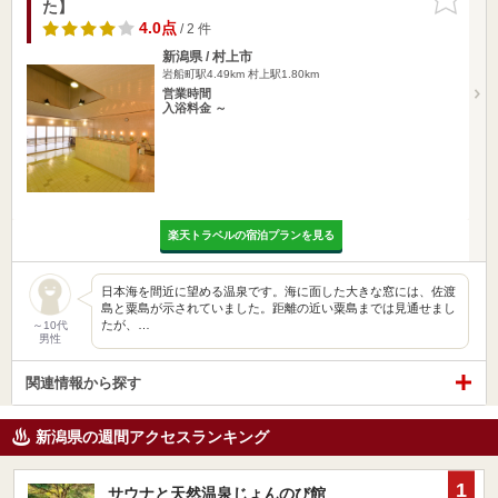
た】
りに追加
4.0点
/ 2 件
新潟県 / 村上市
岩船町駅4.49km
村上駅1.80km
営業時間
入浴料金 ～
楽天トラベルの宿泊プランを見る
日本海を間近に望める温泉です。海に面した大きな窓には、佐渡
島と粟島が示されていました。距離の近い粟島までは見通せまし
たが、…
～10代
男性
関連情報から探す
新潟県の週間アクセスランキング
1
サウナと天然温泉じょんのび館