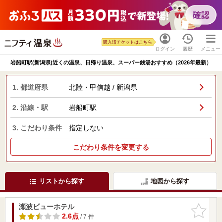
購入済チケットはこちら
ログイン
履歴
メニュー
岩船町駅(新潟県)近くの温泉、日帰り温泉、スーパー銭湯おすすめ（2026年最新）
1. 都道府県
北陸・甲信越 / 新潟県
2. 沿線・駅
岩船町駅
3. こだわり条件
指定しない
こだわり条件を変更する
リストから探す
地図から探す
瀬波ビューホテル
お気に入
りに追加
2.6点
/ 7 件