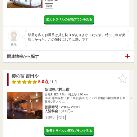
宿泊
楽天トラベルの宿泊プランを見る
部屋も広くお風呂は貸し切りがありよかったです。特にご飯が美
味しかった。この値段にしては凄いです！
匿名
関連情報から探す
椿の宿 吉田や
お気に入
りに追加
5.0点
/ 1 件
新潟県 / 村上市
岩船町駅3.73km
村上駅1.91km
JR羽越本線村上駅下車徒歩30分／バス岩船行瀬波温泉下車
徒歩0分／タ…
営業時間 12:00～20:00
入浴料金 1,000円～
日帰り
宿泊
楽天トラベルの宿泊プランを見る