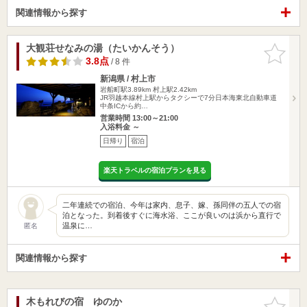
関連情報から探す
大観荘せなみの湯（たいかんそう）
お気に入
りに追加
3.8点
/ 8 件
新潟県 / 村上市
岩船町駅3.89km
村上駅2.42km
JR羽越本線村上駅からタクシーで7分日本海東北自動車道
中条ICから約…
営業時間 13:00～21:00
入浴料金 ～
日帰り
宿泊
楽天トラベルの宿泊プランを見る
二年連続での宿泊、今年は家内、息子、嫁、孫同伴の五人での宿
泊となった。到着後すぐに海水浴、ここが良いのは浜から直行で
温泉に…
匿名
関連情報から探す
木もれびの宿 ゆのか
お気に入