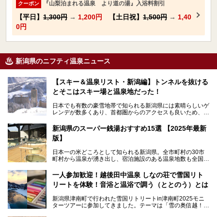
『山梨泊まれる温泉 より道の湯』入浴料割引
クーポン
【平日】
1,300円
→
1,200円
【土日祝】
1,500円
→
1,40
0円
新潟県のニフティ温泉ニュース
【スキー＆温泉リスト・新潟編】トンネルを抜ける
とそこはスキー場と温泉地だった！
日本でも有数の豪雪地帯で知られる新潟県には素晴らしいゲ
レンデが数多くあり、首都圏からのアクセスも良いため、関
東のスキーヤー＆スノーボーダー御用達となっています。ま
た全域にわたって月岡、赤倉、松之山、燕、妙高、岩室など
新潟県のスーパー銭湯おすすめ15選 【2025年最新
など、古くは文豪にも愛された歴史ある老舗温泉地が多いこ
版】
とで知られています。
今回はスキーヤーやスノーボーダーの“滑り疲れ”を癒やすた
日本一の米どころとして知られる新潟県。全市町村の30市
めに訪れたい、新潟県内にあるスキー場そばの温泉地をまと
町村から温泉が湧き出し、宿泊施設のある温泉地数も全国有
めました。
数で、魅力的な温泉がいっぱいの県でもあります。日帰りで
アフタースキーは温泉で決まりですね！
温泉が利用ができる宿泊施設も多く、スーパー銭湯も多彩な
一人参加歓迎！越後田中温泉 しなの荘で雪国リト
サービスを提供する施設がいろいろ。
リートを体験！音浴と温浴で調う（ととのう）とは
観光やレジャーに温泉を組み合わせれば、旅はさらに充実し
ますね。今回は、新潟県でおすすめのスーパー銭湯をご紹介
新潟県津南町で行われた雪国リトリートin津南町2025モニ
します。
ターツアーに参加してきました。テーマは「雪の奥信越！音
浴と温浴で調うリトリート」。