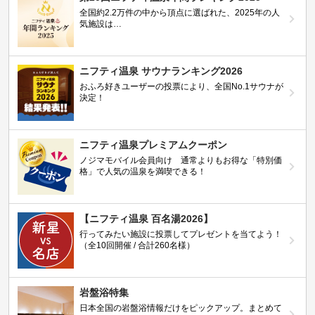
全国約2.2万件の中から頂点に選ばれた、2025年の人
気施設は…
ニフティ温泉 サウナランキング2026
おふろ好きユーザーの投票により、全国No.1サウナが
決定！
ニフティ温泉プレミアムクーポン
ノジマモバイル会員向け 通常よりもお得な「特別価
格」で人気の温泉を満喫できる！
【ニフティ温泉 百名湯2026】
行ってみたい施設に投票してプレゼントを当てよう！
（全10回開催 / 合計260名様）
岩盤浴特集
日本全国の岩盤浴情報だけをピックアップ。まとめて