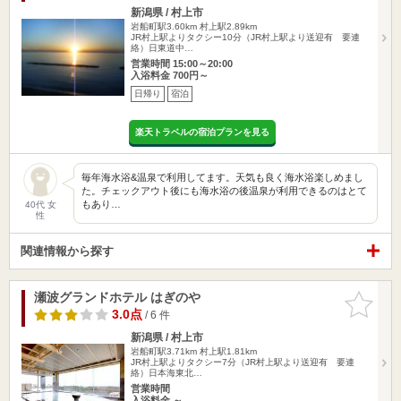
新潟県 / 村上市
岩船町駅3.60km
村上駅2.89km
JR村上駅よりタクシー10分（JR村上駅より送迎有 要連
絡）日東道中…
営業時間 15:00～20:00
入浴料金 700円～
日帰り
宿泊
楽天トラベルの宿泊プランを見る
毎年海水浴&温泉で利用してます。天気も良く海水浴楽しめまし
た。チェックアウト後にも海水浴の後温泉が利用できるのはとて
もあり…
40代 女
性
関連情報から探す
瀬波グランドホテル はぎのや
お気に入
りに追加
3.0点
/ 6 件
新潟県 / 村上市
岩船町駅3.71km
村上駅1.81km
JR村上駅よりタクシー7分（JR村上駅より送迎有 要連
絡）日本海東北…
営業時間
入浴料金 ～