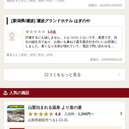
南関オヤジさん
| 性別：男性 | 年代：～10代
投稿日：2020年12月23日
[新潟県/瀬波] 瀬波グランドホテル はぎのや
1.0点
評価するにも値しません。１もつけたくないです。最悪です。自
分の誕生月であり、お祝いも兼ねて露天風呂付きのいいお部屋に
しました。着くなり冷房が壊れていて、電話で問い合わせる…
匿名さん
| 性別：女性 | 年代：20代
投稿日：2020年8月21日
口コミをもっと見る
人気の施設
山梨泊まれる温泉 より道の湯
4.6
入浴料：
1,300円
〜
山梨県都留市つる1-13-31