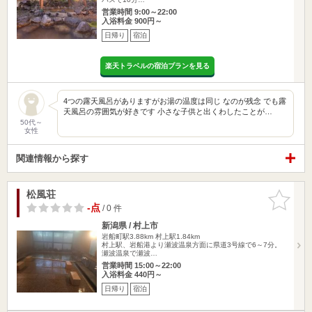
営業時間 9:00～22:00
入浴料金 900円～
日帰り
宿泊
楽天トラベルの宿泊プランを見る
4つの露天風呂がありますがお湯の温度は同じ なのが残念 でも露
天風呂の雰囲気が好きです 小さな子供と出くわしたことが…
50代～
女性
関連情報から探す
松風荘
お気に入
りに追加
-点
/ 0 件
新潟県 / 村上市
岩船町駅3.88km
村上駅1.84km
村上駅、岩船港より瀬波温泉方面に県道3号線で6～7分。
瀬波温泉で瀬波…
営業時間 15:00～22:00
入浴料金 440円～
日帰り
宿泊