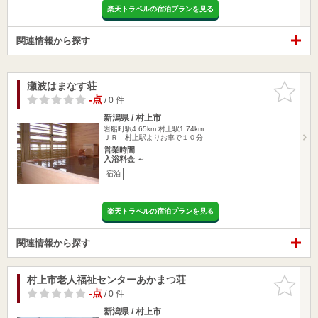
楽天トラベルの宿泊プランを見る
関連情報から探す
瀬波はまなす荘
お気に入
りに追加
-点
/ 0 件
新潟県 / 村上市
岩船町駅4.65km
村上駅1.74km
ＪＲ 村上駅よりお車で１０分
営業時間
入浴料金 ～
宿泊
楽天トラベルの宿泊プランを見る
関連情報から探す
村上市老人福祉センターあかまつ荘
お気に入
りに追加
-点
/ 0 件
新潟県 / 村上市