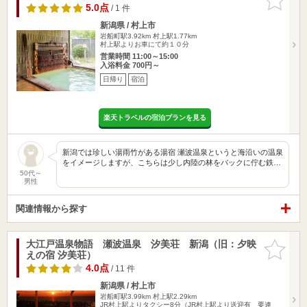
りに追加
5.0点
/ 1 件
新潟県 / 村上市
岩船町駅3.92km
村上駅1.77km
村上駅よりお車にて約１０分
営業時間 11:00～15:00
入浴料金 700円～
日帰り
宿泊
楽天トラベルの宿泊プランを見る
新潟では珍しい湯雨竹がある湯宿 瀬波温泉というと海沿いの温泉
をイメージしますが、こちらは少し内陸の林をバックに佇む鉄…
50代～
男性
関連情報から探す
大江戸温泉物語 瀬波温泉 汐美荘 新潟（旧：夕映
お気に入
えの宿 汐美荘）
りに追加
4.0点
/ 11 件
新潟県 / 村上市
岩船町駅3.99km
村上駅2.29km
JR村上駅よりタクシー8分（JR村上駅より送迎有 要連