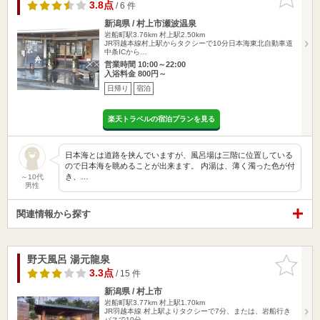
りに追加
3.8点
/ 6 件
新潟県 / 村上市瀬波温泉
岩船町駅3.76km
村上駅2.50km
JR羽越本線村上駅からタクシーで10分日本海東北自動車道
中条ICから…
営業時間 10:00～22:00
入浴料金 800円～
日帰り
宿泊
楽天トラベルの宿泊プランを見る
日本海とは道路を挟んでいますが、風呂場は三階に位置している
ので日本海を眺めることが出来ます。 内湯は、薄く濁った色が付
き、…
～10代
男性
関連情報から探す
野天風呂 湯元龍泉
お気に入
りに追加
3.3点
/ 15 件
新潟県 / 村上市
岩船町駅3.77km
村上駅1.70km
JR羽越本線 村上駅よりタクシーで7分、または、岩船行き
バスで10分…