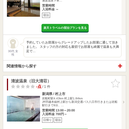
瀬波温泉下車…
営業時間
入浴料金 ～
宿泊
楽天トラベルの宿泊プランを見る
予約していたお部屋からグレードアップしたお部屋に通して頂き
ました。 スタッフの方の対応も親切でお部屋も綺麗で温泉も大満
足で…
30代 女
性
関連情報から探す
清波温泉（旧大清荘）
お気に入
りに追加
-点
/ 1 件
新潟県 / 村上市
岩船町駅4.43km
村上駅1.84km
JR羽越本線村上駅から新潟交通バス八日市行きまたは岩船
駅行きで8分、…
営業時間 13:00～20:00
入浴料金 700円～
日帰り
宿泊