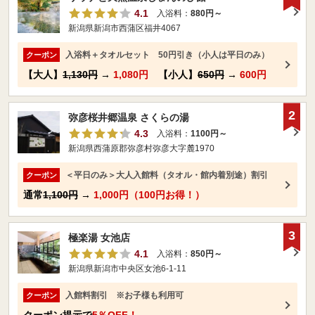
4.1
入浴料：
880円～
新潟県新潟市西蒲区福井4067
入浴料＋タオルセット 50円引き（小人は平日のみ）
クーポン
【大人】
1,130円
→
1,080円
【小人】
650円
→
600円
2
弥彦桜井郷温泉 さくらの湯
4.3
入浴料：
1100円～
新潟県西蒲原郡弥彦村弥彦大字麓1970
＜平日のみ＞大人入館料（タオル・館内着別途）割引
クーポン
通常
1,100円
→
1,000円（100円お得！）
3
極楽湯 女池店
4.1
入浴料：
850円～
新潟県新潟市中央区女池6-1-11
入館料割引 ※お子様も利用可
クーポン
クーポン提示で
5％OFF！