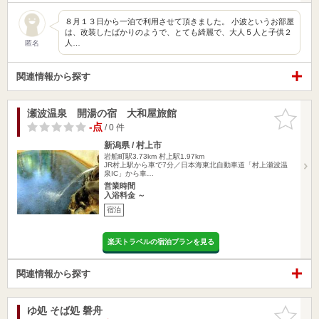
８月１３日から一泊で利用させて頂きました。 小波というお部屋
は、改装したばかりのようで、とても綺麗で、大人５人と子供２
人…
匿名
関連情報から探す
瀬波温泉 開湯の宿 大和屋旅館
お気に入
りに追加
-点
/ 0 件
新潟県 / 村上市
岩船町駅3.73km
村上駅1.97km
JR村上駅から車で7分／日本海東北自動車道「村上瀬波温
泉IC」から車…
営業時間
入浴料金 ～
宿泊
楽天トラベルの宿泊プランを見る
関連情報から探す
ゆ処 そば処 磐舟
お気に入