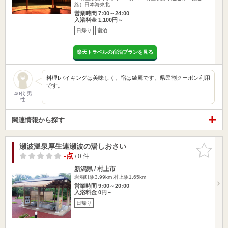
絡）日本海東北…
営業時間 7:00～24:00
入浴料金 1,100円～
日帰り
宿泊
楽天トラベルの宿泊プランを見る
料理!バイキングは美味しく。宿は綺麗です。県民割クーポン利用
です。
40代 男
性
関連情報から探す
瀬波温泉厚生連瀬波の湯しおさい
お気に入
りに追加
-点
/ 0 件
新潟県 / 村上市
岩船町駅3.99km
村上駅1.65km
営業時間 9:00～20:00
入浴料金 0円～
日帰り