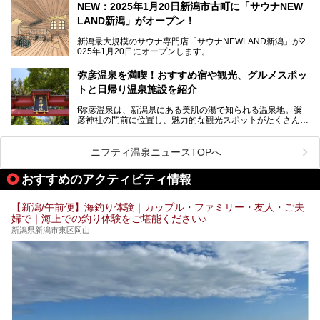
NEW：2025年1月20日新潟市古町に「サウナNEW
温泉ライターとして「温浴」は頻繁に体験していますが、
LAND新潟」がオープン！
「音浴」とは果たしてどんな体験なのでしょう？とても気に
なります。
新潟最大規模のサウナ専門店「サウナNEWLAND新潟」が2
025年1月20日にオープンします。
古町はかつて港町として栄えていた日本海有数の花街。この
街に再び笑顔と賑わいを取り戻し、新たなランドマークとし
なお、宿泊した温泉は日帰り入浴もできる秘湯「越後田中温
弥彦温泉を満喫！おすすめ宿や観光、グルメスポッ
て地域活性化を目指します。
泉 しなの荘」です。こちらについても詳しく紹介します。
トと日帰り温泉施設を紹介
サウナ室のテーマは「海賊船」‥⁉ ユニークなサウナ室を
含む３つのポイントをご紹介！
───
f弥彦温泉は、新潟県にある美肌の湯で知られる温泉地。彌
彦神社の門前に位置し、魅力的な観光スポットがたくさんあ
提供元：一般社団法人 雪国観光舎【PR】
ります。
この記事は一般社団法人 雪国観光舎のPRレポート記事で
この記事では、弥彦温泉の宿泊に最適なおすすめ宿や、日帰
ニフティ温泉ニュースTOPへ
す。
り施設、グルメスポット、弥彦の自然を堪能できる観光スポ
ットをご紹介します。初めての弥彦温泉旅行を計画している
おすすめのアクティビティ情報
方に向けて、弥彦温泉の魅力を存分にお伝えしますので、ぜ
ひ参考にしてみてくださいね！
【新潟/午前便】海釣り体験｜カップル・ファミリー・友人・ご夫
婦で｜海上での釣り体験をご堪能ください♪
新潟県新潟市東区岡山