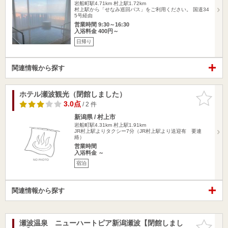
岩船町駅4.71km
村上駅1.72km
村上駅から「せなみ巡回バス」をご利用ください。 国道34
5号経由
営業時間 9:30～16:30
入浴料金 400円～
日帰り
関連情報から探す
ホテル瀬波観光（閉館しました）
お気に入
りに追加
3.0点
/ 2 件
新潟県 / 村上市
岩船町駅4.31km
村上駅1.91km
JR村上駅よりタクシー7分（JR村上駅より送迎有 要連
絡）
営業時間
入浴料金 ～
宿泊
関連情報から探す
瀬波温泉 ニューハートピア新潟瀬波【閉館しまし
お気に入