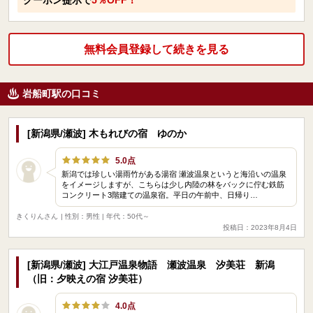
無料会員登録して続きを見る
岩船町駅の口コミ
[新潟県/瀬波] 木もれびの宿 ゆのか
5.0点
新潟では珍しい湯雨竹がある湯宿 瀬波温泉というと海沿いの温泉
をイメージしますが、こちらは少し内陸の林をバックに佇む鉄筋
コンクリート3階建ての温泉宿。平日の午前中、日帰り…
きくりんさん
| 性別：男性 | 年代：50代～
投稿日：2023年8月4日
[新潟県/瀬波] 大江戸温泉物語 瀬波温泉 汐美荘 新潟
（旧：夕映えの宿 汐美荘）
4.0点