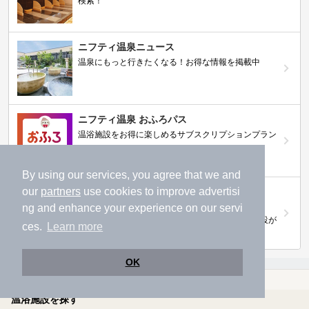
検索！
ニフティ温泉ニュース
温泉にもっと行きたくなる！お得な情報を掲載中
ニフティ温泉 おふろパス
温浴施設をお得に楽しめるサブスクリプションプラン
By using our services, you agree that we and
our
partners
use cookies to improve advertisi
【ニフティライフスタイル株主優待のご案
内】
ng and enhance your experience on our servi
株主優待制度で人気の温浴施設に行こう！対象施設が
ces.
Learn more
拡充されました！
OK
温泉TOP
北陸・甲信越
新潟県
越後鹿渡駅近くの温泉、日帰り温泉、スーパー銭湯おすすめ
温浴施設を探す