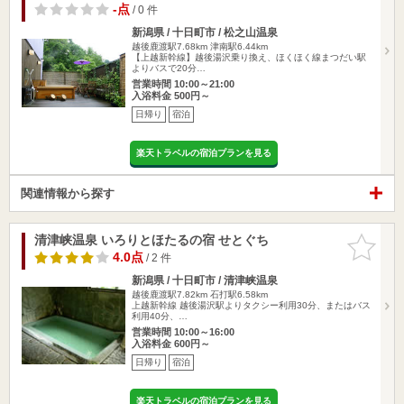
-点
/ 0 件
新潟県 / 十日町市 / 松之山温泉
越後鹿渡駅7.68km
津南駅6.44km
【上越新幹線】越後湯沢乗り換え、ほくほく線まつだい駅
よりバスで20分…
営業時間 10:00～21:00
入浴料金 500円～
日帰り
宿泊
楽天トラベルの宿泊プランを見る
関連情報から探す
清津峡温泉 いろりとほたるの宿 せとぐち
お気に入
りに追加
4.0点
/ 2 件
新潟県 / 十日町市 / 清津峡温泉
越後鹿渡駅7.82km
石打駅6.58km
上越新幹線 越後湯沢駅よりタクシー利用30分、またはバス
利用40分、…
営業時間 10:00～16:00
入浴料金 600円～
日帰り
宿泊
楽天トラベルの宿泊プランを見る