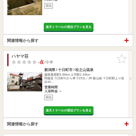
宿泊
楽天トラベルの宿泊プランを見る
関連情報から探す
ハヤマ荘
お気に入
りに追加
-点
/ 0 件
新潟県 / 十日町市 / 松之山温泉
越後鹿渡駅9.99km
土市駅2.49km
関越道 六日町ICから車で25分／JR 飯山線 十日町駅より徒
歩30…
営業時間
入浴料金 ～
宿泊
楽天トラベルの宿泊プランを見る
関連情報から探す