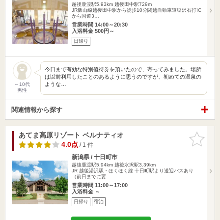
越後鹿渡駅5.93km
越後田中駅729m
JR飯山線越後田中駅から徒歩10分関越自動車道塩沢石打IC
から国道3…
営業時間 14:00～20:30
入浴料金 500円～
日帰り
今日まで有効な特別優待券を頂いたので、寄ってみました。場所
は以前利用したことのあるように思うのですが、初めての温泉の
ような…
～10代
男性
関連情報から探す
あてま高原リゾート ベルナティオ
お気に入
りに追加
4.0点
/ 1 件
新潟県 / 十日町市
越後鹿渡駅5.94km
越後水沢駅3.39km
JR 越後湯沢駅・ほくほく線 十日町駅より送迎バスあり
（前日までに要…
営業時間 11:00～17:00
入浴料金 ～
日帰り
宿泊