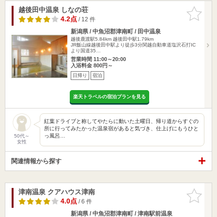
越後田中温泉 しなの荘
お気に入
りに追加
4.2点
/ 12 件
新潟県 / 中魚沼郡津南町 / 田中温泉
越後鹿渡駅5.84km
越後田中駅1.79km
JR飯山線越後田中駅より徒歩3分関越自動車道塩沢石打IC
より国道35…
営業時間 11:00～20:00
入浴料金 800円～
日帰り
宿泊
楽天トラベルの宿泊プランを見る
紅葉ドライブと称してやたらに動いた土曜日、帰り道からすぐの
所に行ってみたかった温泉宿があると気づき、仕上げにもうひと
っ風呂…
50代～
女性
関連情報から探す
津南温泉 クアハウス津南
お気に入
りに追加
4.0点
/ 6 件
新潟県 / 中魚沼郡津南町 / 津南駅前温泉