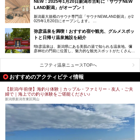
NEW：2025年1月20日新潟市古町に「サウナNEW
温泉ライターとして「温浴」は頻繁に体験していますが、
LAND新潟」がオープン！
「音浴」とは果たしてどんな体験なのでしょう？とても気に
なります。
新潟最大規模のサウナ専門店「サウナNEWLAND新潟」が2
025年1月20日にオープンします。
古町はかつて港町として栄えていた日本海有数の花街。この
街に再び笑顔と賑わいを取り戻し、新たなランドマークとし
なお、宿泊した温泉は日帰り入浴もできる秘湯「越後田中温
弥彦温泉を満喫！おすすめ宿や観光、グルメスポッ
て地域活性化を目指します。
泉 しなの荘」です。こちらについても詳しく紹介します。
トと日帰り温泉施設を紹介
サウナ室のテーマは「海賊船」‥⁉ ユニークなサウナ室を
含む３つのポイントをご紹介！
───
f弥彦温泉は、新潟県にある美肌の湯で知られる温泉地。彌
彦神社の門前に位置し、魅力的な観光スポットがたくさんあ
提供元：一般社団法人 雪国観光舎【PR】
ります。
この記事は一般社団法人 雪国観光舎のPRレポート記事で
この記事では、弥彦温泉の宿泊に最適なおすすめ宿や、日帰
ニフティ温泉ニュースTOPへ
す。
り施設、グルメスポット、弥彦の自然を堪能できる観光スポ
ットをご紹介します。初めての弥彦温泉旅行を計画している
おすすめのアクティビティ情報
方に向けて、弥彦温泉の魅力を存分にお伝えしますので、ぜ
ひ参考にしてみてくださいね！
【新潟/午前便】海釣り体験｜カップル・ファミリー・友人・ご夫
婦で｜海上での釣り体験をご堪能ください♪
新潟県新潟市東区岡山