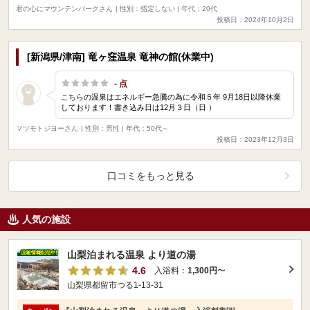
君の心にマウンテンパークさん
| 性別：指定しない | 年代：20代
投稿日：2024年10月2日
[新潟県/津南] 竜ヶ窪温泉 竜神の館(休業中)
- 点
こちらの温泉はエネルギー急騰の為に令和５年 9月18日以降休業
しております！書き込み日は12月３日（日 ）
マツモトジヨーさん
| 性別：男性 | 年代：50代～
投稿日：2023年12月3日
口コミをもっと見る
人気の施設
山梨泊まれる温泉 より道の湯
4.6
入浴料：
1,300円
〜
山梨県都留市つる1-13-31