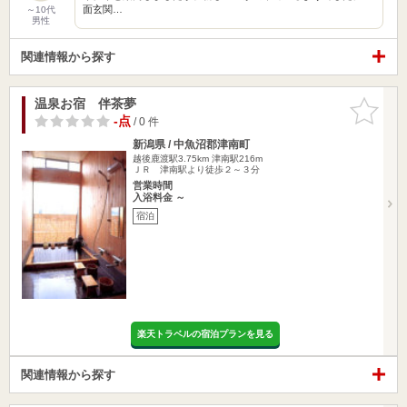
面玄関…
～10代
男性
関連情報から探す
温泉お宿 伴茶夢
お気に入
りに追加
-点
/ 0 件
新潟県 / 中魚沼郡津南町
越後鹿渡駅3.75km
津南駅216m
ＪＲ 津南駅より徒歩２～３分
営業時間
入浴料金 ～
宿泊
楽天トラベルの宿泊プランを見る
関連情報から探す