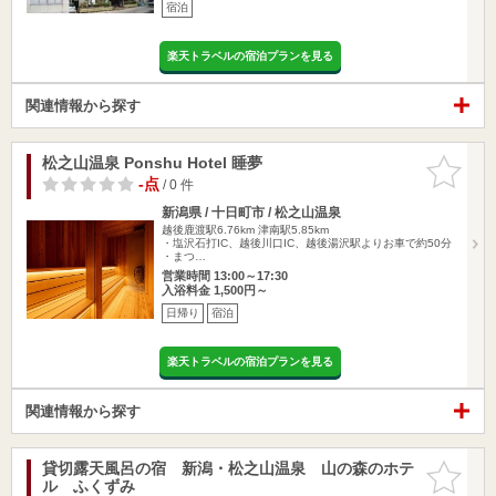
宿泊
楽天トラベルの宿泊プランを見る
関連情報から探す
松之山温泉 Ponshu Hotel 睡夢
お気に入
りに追加
-点
/ 0 件
新潟県 / 十日町市 / 松之山温泉
越後鹿渡駅6.76km
津南駅5.85km
・塩沢石打IC、越後川口IC、越後湯沢駅よりお車で約50分
・まつ…
営業時間 13:00～17:30
入浴料金 1,500円～
日帰り
宿泊
楽天トラベルの宿泊プランを見る
関連情報から探す
貸切露天風呂の宿 新潟・松之山温泉 山の森のホテ
お気に入
ル ふくずみ
りに追加