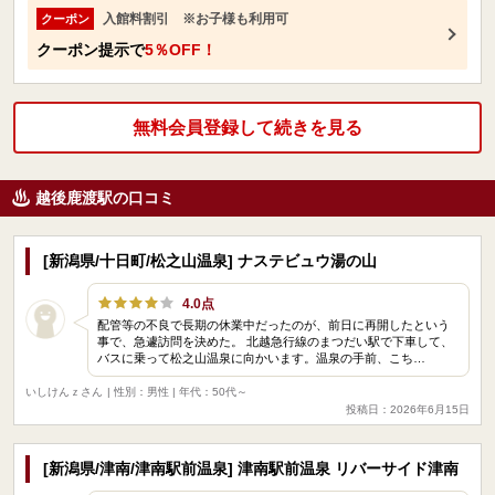
入館料割引 ※お子様も利用可
クーポン
クーポン提示で
5％OFF！
無料会員登録して続きを見る
越後鹿渡駅の口コミ
[新潟県/十日町/松之山温泉] ナステビュウ湯の山
4.0点
配管等の不良で長期の休業中だったのが、前日に再開したという
事で、急遽訪問を決めた。 北越急行線のまつだい駅で下車して、
バスに乗って松之山温泉に向かいます。温泉の手前、こち…
いしけんｚさん
| 性別：男性 | 年代：50代～
投稿日：2026年6月15日
[新潟県/津南/津南駅前温泉] 津南駅前温泉 リバーサイド津南