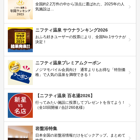
全国約2.2万件の中から頂点に選ばれた、2025年の人
気施設は…
ニフティ温泉 サウナランキング2026
おふろ好きユーザーの投票により、全国No.1サウナが
決定！
ニフティ温泉プレミアムクーポン
ノジマモバイル会員向け 通常よりもお得な「特別価
格」で人気の温泉を満喫できる！
【ニフティ温泉 百名湯2026】
行ってみたい施設に投票してプレゼントを当てよう！
（全10回開催 / 合計260名様）
岩盤浴特集
日本全国の岩盤浴情報だけをピックアップ。まとめて