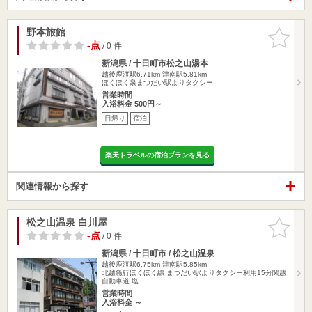
野本旅館
お気に入
りに追加
-点
/ 0 件
新潟県 / 十日町市松之山湯本
越後鹿渡駅6.71km
津南駅5.81km
ほくほく泉まつだい駅よりタクシー
営業時間
入浴料金 500円～
日帰り
宿泊
楽天トラベルの宿泊プランを見る
関連情報から探す
松之山温泉 白川屋
お気に入
りに追加
-点
/ 0 件
新潟県 / 十日町市 / 松之山温泉
越後鹿渡駅6.75km
津南駅5.85km
北越急行ほくほく線 まつだい駅よりタクシー利用15分関越
自動車道 塩…
営業時間
入浴料金 ～