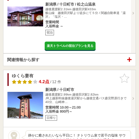
新潟県 / 十日町市 / 松之山温泉
越後鹿渡駅2.31km
越後田沢駅433m
飯山線 越後田沢駅より徒歩にて５分 / 関越自動車道「湯
沢」「塩沢・…
営業時間
入浴料金 ～
宿泊
楽天トラベルの宿泊プランを見る
関連情報から探す
ゆくら妻有
お気に入
りに追加
4.2点
/ 12 件
新潟県 / 十日町市
越後鹿渡駅2.99km
越後田沢駅2.82km
JR上越新幹線越後湯沢駅から越後交通バス森宮野原行きで
40分、山崎神…
営業時間 10:00～21:00
入浴料金 800円～
日帰り
静かに癒されたいなら平日に！ ナトリウム泉で若干の塩味 サウ