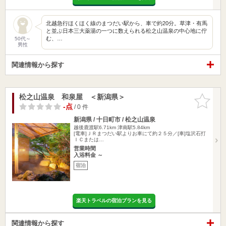
北越急行ほくほく線のまつだい駅から、車で約20分。草津・有馬
と並ぶ日本三大薬湯の一つに数えられる松之山温泉の中心地に佇
む、…
50代～
男性
関連情報から探す
松之山温泉 和泉屋 ＜新潟県＞
お気に入
りに追加
-点
/ 0 件
新潟県 / 十日町市 / 松之山温泉
越後鹿渡駅6.71km
津南駅5.84km
[電車]ＪＲまつだい駅よりお車にて約２５分／[車]塩沢石打
ＩＣまたは…
営業時間
入浴料金 ～
宿泊
楽天トラベルの宿泊プランを見る
関連情報から探す