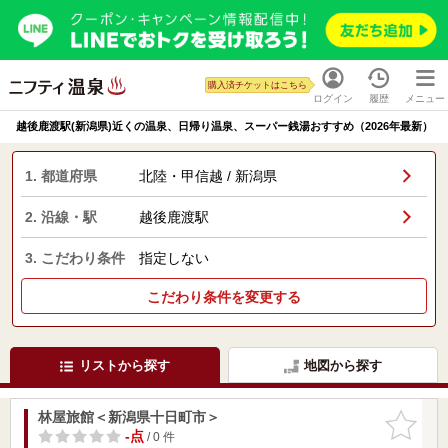
購入済チケットはこちら
ログイン
履歴
メニュー
越後鹿渡駅(新潟県)近くの温泉、日帰り温泉、スーパー銭湯おすすめ（2026年最新）
1. 都道府県
北陸・甲信越 / 新潟県
2. 沿線・駅
越後鹿渡駅
3. こだわり条件
指定しない
こだわり条件を変更する
リストから探す
地図から探す
林屋旅館＜新潟県十日町市＞
お気に入
りに追加
-点
/ 0 件