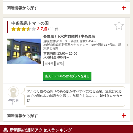
関連情報から探す
中条温泉トマトの国
お気に入
りに追加
3.7点
/ 11 件
長野県 / 下水内郡栄村 / 中条温泉
越後鹿渡駅10.67km
森宮野原駅1.45km
JR飯山線森宮野原駅からタクシーで10分国道117号線、新
潟県と長野…
営業時間 13:00～20:00
入浴料金 600円～
日帰り
宿泊
楽天トラベルの宿泊プランを見る
アルカリ性のぬめりのある肌がすべすべになる温泉。温度はぬる
めで内湯のみの加温かけ流し。見晴らしはない。 鍵付きロッカー
は…
40代 男
性
関連情報から探す
新潟県の週間アクセスランキング