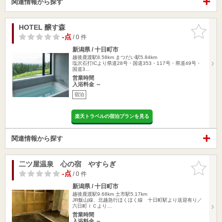
関連情報から探す
HOTEL 醸す森
お気に入
りに追加
-点
/ 0 件
新潟県 / 十日町市
越後鹿渡駅8.58km
まつだい駅5.84km
塩沢石打ICより県道28号・国道353・117号・県道49号・
国道3…
営業時間
入浴料金 ～
宿泊
楽天トラベルの宿泊プランを見る
関連情報から探す
二ツ屋温泉 心の宿 やすらぎ
お気に入
りに追加
-点
/ 0 件
新潟県 / 十日町市
越後鹿渡駅9.68km
土市駅5.17km
JR飯山線、北越急行ほくほく線 十日町駅より送迎有り／
六日町ＩＣより…
営業時間
入浴料金 ～