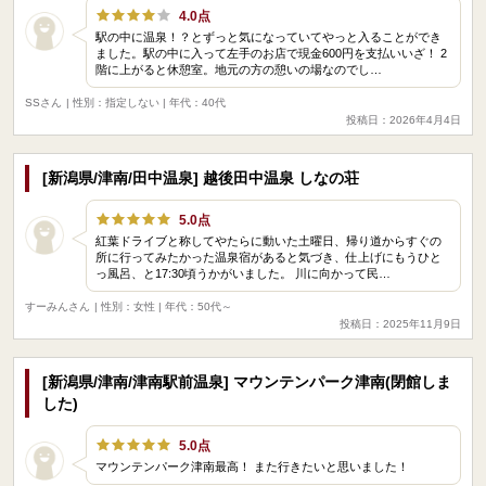
4.0点
駅の中に温泉！？とずっと気になっていてやっと入ることができ
ました。駅の中に入って左手のお店で現金600円を支払いいざ！ 2
階に上がると休憩室。地元の方の憩いの場なのでし…
SSさん
| 性別：指定しない | 年代：40代
投稿日：2026年4月4日
[新潟県/津南/田中温泉] 越後田中温泉 しなの荘
5.0点
紅葉ドライブと称してやたらに動いた土曜日、帰り道からすぐの
所に行ってみたかった温泉宿があると気づき、仕上げにもうひと
っ風呂、と17:30頃うかがいました。 川に向かって民…
すーみんさん
| 性別：女性 | 年代：50代～
投稿日：2025年11月9日
[新潟県/津南/津南駅前温泉] マウンテンパーク津南(閉館しま
した)
5.0点
マウンテンパーク津南最高！ また行きたいと思いました！