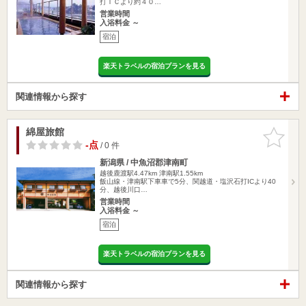
打ＩＣより約４０…
営業時間
入浴料金 ～
宿泊
楽天トラベルの宿泊プランを見る
関連情報から探す
綿屋旅館
お気に入
りに追加
-点
/ 0 件
新潟県 / 中魚沼郡津南町
越後鹿渡駅4.47km
津南駅1.55km
飯山線・津南駅下車車で5分、関越道・塩沢石打ICより40
分、越後川口…
営業時間
入浴料金 ～
宿泊
楽天トラベルの宿泊プランを見る
関連情報から探す