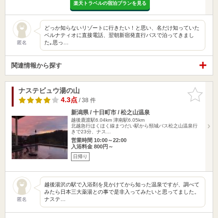
楽天トラベルの宿泊プランを見る
どっか知らないリゾートに行きたい！と思い、名だけ知っていた
ベルナティオに直接電話、翌朝新宿発直行バスで泊ってきまし
た｡思っ…
匿名
関連情報から探す
ナステビュウ湯の山
お気に入
りに追加
4.3点
/ 38 件
新潟県 / 十日町市 / 松之山温泉
越後鹿渡駅6.04km
津南駅6.05km
北越急行ほくほく線まつだい駅から頸城バス松之山温泉行
きで23分、ナス…
営業時間 10:00～22:00
入浴料金 800円～
日帰り
越後湯沢の駅で入浴剤を見かけてから知った温泉ですが、調べて
みたら日本三大薬湯との事で是非入ってみたいと思ってました。
ナステ…
匿名