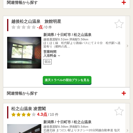
関連情報から探す
越後松之山温泉 旅館明星
お気に入
りに追加
-点
/ 0 件
新潟県 / 十日町市 / 松之山温泉
越後鹿渡駅6.51km
津南駅5.56km
ほくほく線 松代駅より路線バスにて２０分 松代駅へ送
迎有り（燃料の高…
営業時間
入浴料金 ～
宿泊
楽天トラベルの宿泊プランを見る
関連情報から探す
松之山温泉 凌雲閣
お気に入
りに追加
4.3点
/ 10 件
新潟県 / 十日町市 / 松之山温泉
越後鹿渡駅6.56km
津南駅5.54km
北越北線 まつだい駅よりタクシー20分関越自動車道 塩沢