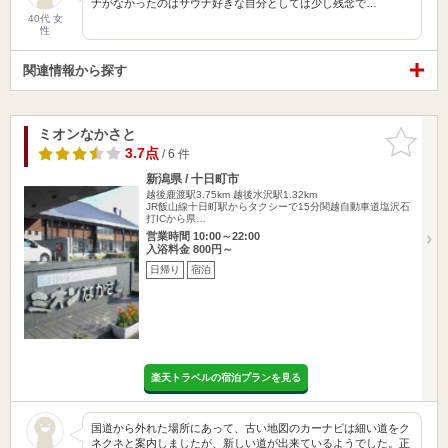
ナがなかったのはサウナ好きな自分としては少し残念で…
40代 女
性
関連情報から探す
ミオンなかさと
お気に入
りに追加
3.7点
/ 6 件
新潟県 / 十日町市
越後鹿渡駅3.75km
越後水沢駅1.32km
JR飯山線十日町駅からタクシーで15分関越自動車道塩沢石
打ICから県…
営業時間 10:00～22:00
入浴料金 800円～
日帰り
宿泊
楽天トラベルの宿泊プランを見る
国道から外れた場所にあって、古い地図のカーナビは細い道をク
ネクネと案内しましたが、新しい道が出来ているようでした。正