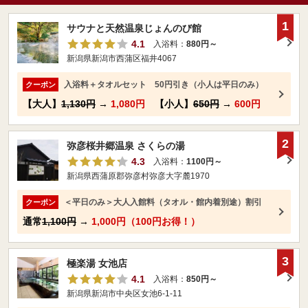
1
サウナと天然温泉じょんのび館
4.1
入浴料：
880円～
新潟県新潟市西蒲区福井4067
入浴料＋タオルセット 50円引き（小人は平日のみ）
クーポン
【大人】
1,130円
→
1,080円
【小人】
650円
→
600円
2
弥彦桜井郷温泉 さくらの湯
4.3
入浴料：
1100円～
新潟県西蒲原郡弥彦村弥彦大字麓1970
＜平日のみ＞大人入館料（タオル・館内着別途）割引
クーポン
通常
1,100円
→
1,000円（100円お得！）
3
極楽湯 女池店
4.1
入浴料：
850円～
新潟県新潟市中央区女池6-1-11