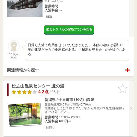
石打ICより…
営業時間
入浴料金 ～
宿泊
楽天トラベルの宿泊プランを見る
日帰り入浴で利用させていただきました。 本館の建物は昭和13
年の建築だそうで重厚感がある。「秘湯を守る会」の会員でもあ
る…
50代～
男性
関連情報から探す
松之山温泉センター 鷹の湯
お気に入
りに追加
4.2点
/ 36 件
新潟県 / 十日町市 / 松之山温泉
越後鹿渡駅6.57km
津南駅5.76km
北越急行ほくほく線まつだい駅から頸城バス松之山温泉行
きで25分、松之…
営業時間 11:00～20:00
入浴料金 600円～
日帰り