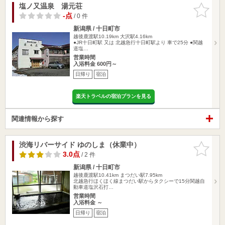
塩ノ又温泉 湯元荘
お気に入
りに追加
-点
/ 0 件
新潟県 / 十日町市
越後鹿渡駅10.19km
大沢駅4.16km
●JR十日町駅 又は 北越急行十日町駅より 車で25分 ●関越
道塩…
営業時間
入浴料金 600円～
日帰り
宿泊
楽天トラベルの宿泊プランを見る
関連情報から探す
渋海リバーサイド ゆのしま（休業中）
お気に入
りに追加
3.0点
/ 2 件
新潟県 / 十日町市
越後鹿渡駅10.41km
まつだい駅7.95km
北越急行ほくほく線まつだい駅からタクシーで15分関越自
動車道塩沢石打…
営業時間
入浴料金 ～
日帰り
宿泊