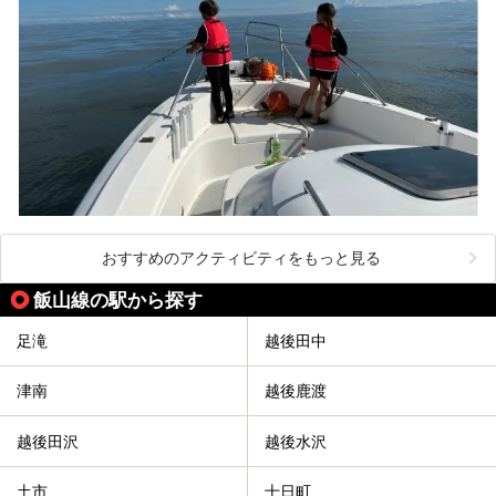
おすすめのアクティビティをもっと見る
飯山線の駅から探す
足滝
越後田中
津南
越後鹿渡
越後田沢
越後水沢
土市
十日町