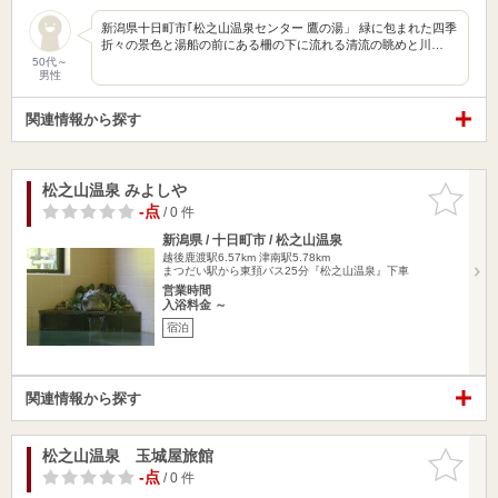
新潟県十日町市｢松之山温泉センター 鷹の湯」 緑に包まれた四季
折々の景色と湯船の前にある柵の下に流れる清流の眺めと川…
50代～
男性
関連情報から探す
松之山温泉 みよしや
お気に入
りに追加
-点
/ 0 件
新潟県 / 十日町市 / 松之山温泉
越後鹿渡駅6.57km
津南駅5.78km
まつだい駅から東頚バス25分『松之山温泉』下車
営業時間
入浴料金 ～
宿泊
関連情報から探す
松之山温泉 玉城屋旅館
お気に入
りに追加
-点
/ 0 件