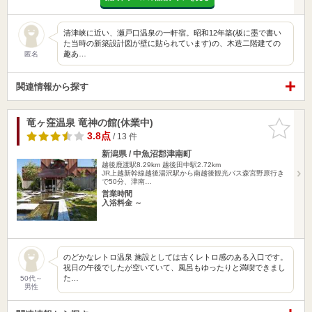
清津峡に近い、瀬戸口温泉の一軒宿。昭和12年築(板に墨で書い
た当時の新築設計図が壁に貼られています)の、木造二階建ての
趣あ…
匿名
関連情報から探す
竜ヶ窪温泉 竜神の館(休業中)
お気に入
りに追加
3.8点
/ 13 件
新潟県 / 中魚沼郡津南町
越後鹿渡駅8.29km
越後田中駅2.72km
JR上越新幹線越後湯沢駅から南越後観光バス森宮野原行き
で50分、津南…
営業時間
入浴料金 ～
のどかなレトロ温泉 施設としては古くレトロ感のある入口です。
祝日の午後でしたが空いていて、風呂もゆったりと満喫できまし
た…
50代～
男性