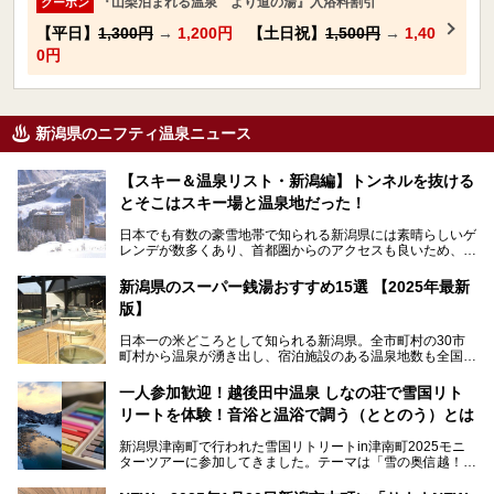
『山梨泊まれる温泉 より道の湯』入浴料割引
クーポン
【平日】
1,300円
→
1,200円
【土日祝】
1,500円
→
1,40
0円
新潟県のニフティ温泉ニュース
【スキー＆温泉リスト・新潟編】トンネルを抜ける
とそこはスキー場と温泉地だった！
日本でも有数の豪雪地帯で知られる新潟県には素晴らしいゲ
レンデが数多くあり、首都圏からのアクセスも良いため、関
東のスキーヤー＆スノーボーダー御用達となっています。ま
た全域にわたって月岡、赤倉、松之山、燕、妙高、岩室など
新潟県のスーパー銭湯おすすめ15選 【2025年最新
など、古くは文豪にも愛された歴史ある老舗温泉地が多いこ
版】
とで知られています。
今回はスキーヤーやスノーボーダーの“滑り疲れ”を癒やすた
日本一の米どころとして知られる新潟県。全市町村の30市
めに訪れたい、新潟県内にあるスキー場そばの温泉地をまと
町村から温泉が湧き出し、宿泊施設のある温泉地数も全国有
めました。
数で、魅力的な温泉がいっぱいの県でもあります。日帰りで
アフタースキーは温泉で決まりですね！
温泉が利用ができる宿泊施設も多く、スーパー銭湯も多彩な
一人参加歓迎！越後田中温泉 しなの荘で雪国リト
サービスを提供する施設がいろいろ。
リートを体験！音浴と温浴で調う（ととのう）とは
観光やレジャーに温泉を組み合わせれば、旅はさらに充実し
ますね。今回は、新潟県でおすすめのスーパー銭湯をご紹介
新潟県津南町で行われた雪国リトリートin津南町2025モニ
します。
ターツアーに参加してきました。テーマは「雪の奥信越！音
浴と温浴で調うリトリート」。