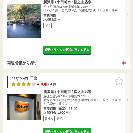
新潟県 / 十日町市 / 松之山温泉
越後鹿渡駅6.64km
津南駅5.78km
ほくほく線 まつだい駅／関越道六日町ＩＣより１時間
営業時間
入浴料金 ～
宿泊
楽天トラベルの宿泊プランを見る
関連情報から探す
ひなの宿 千歳
お気に入
りに追加
4.0点
/ 9 件
新潟県 / 十日町市 / 松之山温泉
越後鹿渡駅6.69km
津南駅5.83km
北越急行ほくほく線まつだい駅から東頸バス松之山温泉行
きで20分、終点…
営業時間 10:30～15:00
入浴料金 1,000円～
日帰り
宿泊
楽天トラベルの宿泊プランを見る