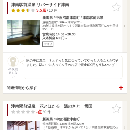
津南駅前温泉 リバーサイド津南
お気に入
りに追加
3.5点
/ 10 件
新潟県 / 中魚沼郡津南町 / 津南駅前温泉
越後鹿渡駅3.98km
津南駅22m
JR飯山線津南駅からすぐ関越自動車道塩沢石打ICから国道
353・11…
営業時間 14:00～20:30
入浴料金 600円～
日帰り
駅の中に温泉！？とずっと気になっていてやっと入ることができ
ました。駅の中に入って左手のお店で現金600円を支払いいざ！
…
40代 指
定しな
い
関連情報から探す
津南駅前温泉 花とほたる 湯のさと 雪国
お気に入
りに追加
-点
/ 0 件
新潟県 / 中魚沼郡津南町
越後鹿渡駅4.13km
津南駅223m
ＪＲ飯山線 津南駅から歩いて１分／関越自動車道塩沢石