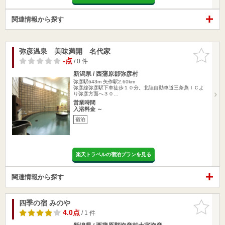
関連情報から探す
弥彦温泉 美味満開 名代家
お気に入
りに追加
-点
/ 0 件
新潟県 / 西蒲原郡弥彦村
弥彦駅643m
矢作駅2.60km
弥彦線弥彦駅下車徒歩１０分。北陸自動車道三条燕ＩＣよ
り弥彦方面へ３０…
営業時間
入浴料金 ～
宿泊
楽天トラベルの宿泊プランを見る
関連情報から探す
四季の宿 みのや
お気に入
りに追加
4.0点
/ 1 件