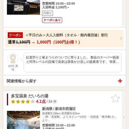
営業時間 10:00～22:00
入浴料金 1,100円～
日帰り
クーポンあり
＜平日のみ＞大人入館料（タオル・館内着別途）割引
クーポン
通常
1,100円
→
1,000円（100円お得！）
紅葉狩りと菊まつりのついでに寄りました。 都会のスーパー銭湯
と同等レベルの設備で温泉は源泉かけ流しの硫黄泉です。 弥彦…
40代 男
性
関連情報から探す
多宝温泉 だいろの湯
お気に入
りに追加
4.1点
/ 34 件
新潟県 / 新潟市西蒲区
弥彦駅3.26km
岩室駅3.82km
・JR「岩室駅」よりタクシー10分 ・北陸道「巻潟東I.C.」
より…
営業時間 10:00～21:00
入浴料金 900円～