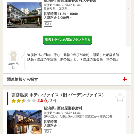
新潟県 / 西蒲原郡弥彦村大字弥彦
弥彦駅690m
矢作駅2.63km
最寄り駅：弥彦駅
営業時間 11:30～15:00
入浴料金 1,000円～
宿泊
楽天トラベルの宿泊プランを見る
弥彦神社の門前に佇む、元禄９年(1696年)に開業した老舗旅館。
鉄筋８階建の客室棟「夢の館」と、７階建の宴会棟「華の館」…
40代 男
性
関連情報から探す
弥彦温泉 ホテルヴァイス（旧 バーデンヴァイス）
お気に入
りに追加
2.5点
/ 3 件
新潟県 / 西蒲原郡弥彦村
弥彦駅693m
矢作駅2.64km
JR弥彦駅から車約5分北陸道巻潟東ICから車約20分
営業時間
入浴料金 ～
宿泊