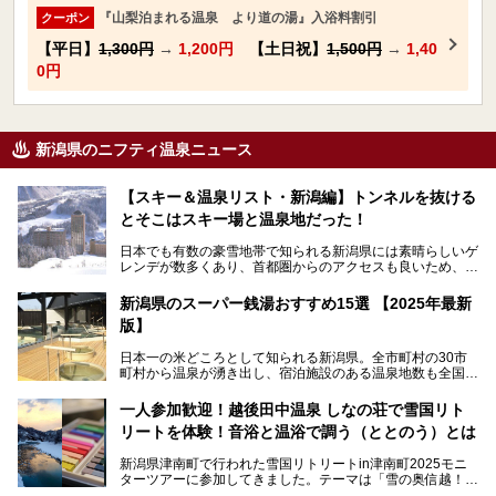
『山梨泊まれる温泉 より道の湯』入浴料割引
クーポン
【平日】
1,300円
→
1,200円
【土日祝】
1,500円
→
1,40
0円
新潟県のニフティ温泉ニュース
【スキー＆温泉リスト・新潟編】トンネルを抜ける
とそこはスキー場と温泉地だった！
日本でも有数の豪雪地帯で知られる新潟県には素晴らしいゲ
レンデが数多くあり、首都圏からのアクセスも良いため、関
東のスキーヤー＆スノーボーダー御用達となっています。ま
た全域にわたって月岡、赤倉、松之山、燕、妙高、岩室など
新潟県のスーパー銭湯おすすめ15選 【2025年最新
など、古くは文豪にも愛された歴史ある老舗温泉地が多いこ
版】
とで知られています。
今回はスキーヤーやスノーボーダーの“滑り疲れ”を癒やすた
日本一の米どころとして知られる新潟県。全市町村の30市
めに訪れたい、新潟県内にあるスキー場そばの温泉地をまと
町村から温泉が湧き出し、宿泊施設のある温泉地数も全国有
めました。
数で、魅力的な温泉がいっぱいの県でもあります。日帰りで
アフタースキーは温泉で決まりですね！
温泉が利用ができる宿泊施設も多く、スーパー銭湯も多彩な
一人参加歓迎！越後田中温泉 しなの荘で雪国リト
サービスを提供する施設がいろいろ。
リートを体験！音浴と温浴で調う（ととのう）とは
観光やレジャーに温泉を組み合わせれば、旅はさらに充実し
ますね。今回は、新潟県でおすすめのスーパー銭湯をご紹介
新潟県津南町で行われた雪国リトリートin津南町2025モニ
します。
ターツアーに参加してきました。テーマは「雪の奥信越！音
浴と温浴で調うリトリート」。