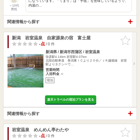
になっています。「てまり」は「手毬」を意味しているようで、
内湯の…
～10代
男性
関連情報から探す
新潟 岩室温泉 自家源泉の宿 富士屋
お気に入
りに追加
-点
/ 0 件
新潟県 / 新潟市西蒲区 / 岩室温泉
弥彦駅4.14km
岩室駅4.07km
北陸自動車道 巻潟東ＩＣより２０分／ＪＲ越後線 岩室
駅よりタクシーで…
営業時間
入浴料金 ～
宿泊
楽天トラベルの宿泊プランを見る
関連情報から探す
岩室温泉 めんめん亭わたや
お気に入
りに追加
-点
/ 0 件