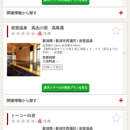
関連情報から探す
岩室温泉 高志の宿 高島屋
お気に入
りに追加
-点
/ 0 件
新潟県 / 新潟市西蒲区 / 岩室温泉
弥彦駅4.29km
岩室駅4.08km
【無料送迎サービス有】燕三条駅１４：４０（前日までの
予約）・岩室駅・…
営業時間
入浴料金 ～
日帰り
宿泊
楽天トラベルの宿泊プランを見る
関連情報から探す
トーコー白岩
お気に入
りに追加
-点
/ 0 件
新潟県 / 新潟市西蒲区 / 岩室温泉