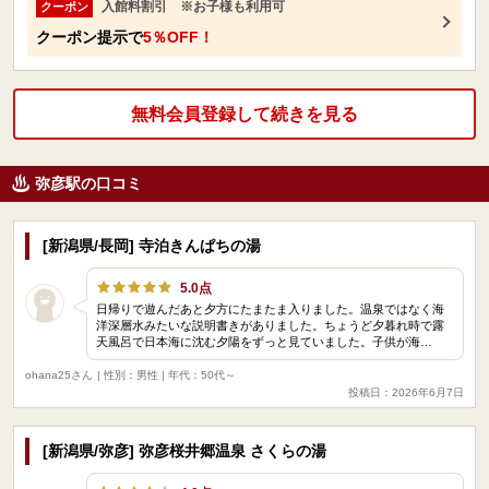
入館料割引 ※お子様も利用可
クーポン
クーポン提示で
5％OFF！
無料会員登録して続きを見る
弥彦駅の口コミ
[新潟県/長岡] 寺泊きんぱちの湯
5.0点
日帰りで遊んだあと夕方にたまたま入りました。温泉ではなく海
洋深層水みたいな説明書きがありました。ちょうど夕暮れ時で露
天風呂で日本海に沈む夕陽をずっと見ていました。子供が海…
ohana25さん
| 性別：男性 | 年代：50代～
投稿日：2026年6月7日
[新潟県/弥彦] 弥彦桜井郷温泉 さくらの湯