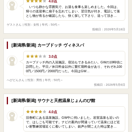
4.0点
いつも静かな雰囲気で、お湯も食事も楽しめました。今回は、
帰りの送迎車に扇子を忘れてしまい、翌日気が付き、電話して落
とし物が有るか確認したら、快く探して下さり、送って頂き…
ゲストさん
| 性別：女性 | 年代：50代～
投稿日：2026年5月18日
[新潟県/新潟] カーブドッチ ヴィネスパ
3.0点
カーブドッチ内の入浴施設。宿泊もできるみたい。GWの10時頃に
訪問した。平日／休日料金以外に繁忙期料金があり、それぞれ100
0円／1500円／2000円だった。今回はGW…
へびどんさん
| 性別：男性 | 年代：50代～
投稿日：2026年5月6日
[新潟県/新潟] サウナと天然温泉じょんのび館
4.0点
旧巻町にある温泉施設。GW中に伺いました。岩室温泉も近いの
で、はしごも可能です。ナビの案内が間違っていて温泉にほど近
い射撃練習場近くに着いてしまい、銃声が聞こえた時は驚き…