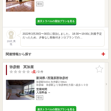
宿泊
楽天トラベルの宿泊プランを見る
2022年3月29日〜30日に宿泊しました。 18:30〜19:00に到着予定
だったため、夕食なし朝食付きソロプランでの…
20代 男
性
関連情報から探す
弥彦館 冥加屋
お気に入
りに追加
-点
/ 0 件
新潟県 / 西蒲原郡弥彦村
弥彦駅640m
矢作駅2.58km
弥彦線 弥彦駅より弥彦神社方面へ徒歩１０分
営業時間
入浴料金 ～
宿泊
楽天トラベルの宿泊プランを見る