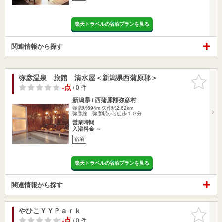
楽天トラベルの宿泊プランを見る
関連情報から探す
弥彦温泉 旅館 清水屋＜新潟県西蒲原郡＞
お気に入
りに追加
-点
/ 0 件
新潟県 / 西蒲原郡弥彦村
弥彦駅694m
矢作駅2.62km
弥彦線 弥彦駅から徒歩１０分
営業時間
入浴料金 ～
宿泊
楽天トラベルの宿泊プランを見る
関連情報から探す
やひこＹＹＰａｒｋ
お気に入
りに追加
-点
/ 0 件