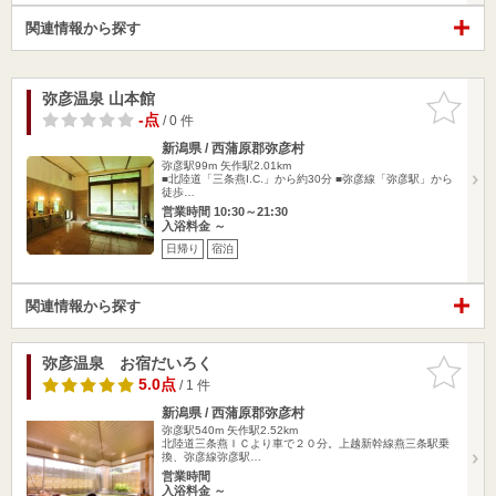
関連情報から探す
弥彦温泉 山本館
お気に入
りに追加
-点
/ 0 件
新潟県 / 西蒲原郡弥彦村
弥彦駅99m
矢作駅2.01km
■北陸道「三条燕I.C.」から約30分 ■弥彦線「弥彦駅」から
徒歩…
営業時間 10:30～21:30
入浴料金 ～
日帰り
宿泊
関連情報から探す
弥彦温泉 お宿だいろく
お気に入
りに追加
5.0点
/ 1 件
新潟県 / 西蒲原郡弥彦村
弥彦駅540m
矢作駅2.52km
北陸道三条燕ＩＣより車で２０分。上越新幹線燕三条駅乗
換、弥彦線弥彦駅…
営業時間
入浴料金 ～