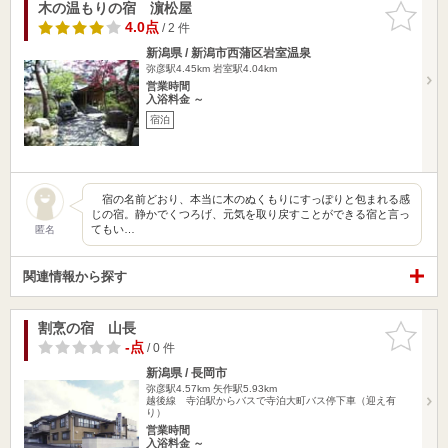
木の温もりの宿 濵松屋
お気に入
りに追加
4.0点
/ 2 件
新潟県 / 新潟市西蒲区岩室温泉
弥彦駅4.45km
岩室駅4.04km
営業時間
入浴料金 ～
宿泊
宿の名前どおり、本当に木のぬくもりにすっぽりと包まれる感
じの宿。静かでくつろげ、元気を取り戻すことができる宿と言っ
てもい…
匿名
関連情報から探す
割烹の宿 山長
お気に入
りに追加
-点
/ 0 件
新潟県 / 長岡市
弥彦駅4.57km
矢作駅5.93km
越後線 寺泊駅からバスで寺泊大町バス停下車（迎え有
り）
営業時間
入浴料金 ～