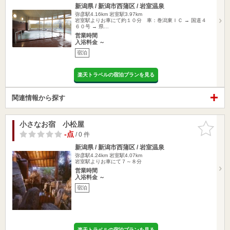
新潟県 / 新潟市西蒲区 / 岩室温泉
弥彦駅4.16km
岩室駅3.97km
岩室駅よりお車にて約１０分 車：巻潟東ＩＣ → 国道４
６０号 → 県…
営業時間
入浴料金 ～
宿泊
楽天トラベルの宿泊プランを見る
関連情報から探す
小さなお宿 小松屋
お気に入
りに追加
-点
/ 0 件
新潟県 / 新潟市西蒲区 / 岩室温泉
弥彦駅4.24km
岩室駅4.07km
岩室駅よりお車にて７～８分
営業時間
入浴料金 ～
宿泊
楽天トラベルの宿泊プランを見る