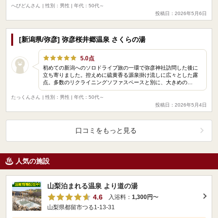
へびどんさん
| 性別：男性 | 年代：50代～
投稿日：2026年5月6日
[新潟県/弥彦] 弥彦桜井郷温泉 さくらの湯
5.0点
初めての新潟へのソロドライブ旅の一環で弥彦神社訪問した後に
立ち寄りました。控えめに硫黄香る源泉掛け流しに広々とした露
点。多数のリクライニングソファスペースと別に、大きめの…
たっくんさん
| 性別：男性 | 年代：50代～
投稿日：2026年5月4日
口コミをもっと見る
人気の施設
山梨泊まれる温泉 より道の湯
4.6
入浴料：
1,300円
〜
山梨県都留市つる1-13-31