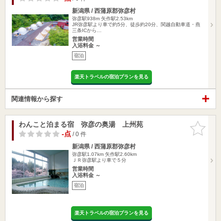
新潟県 / 西蒲原郡弥彦村
弥彦駅938m
矢作駅2.53km
JR弥彦駅より車で約5分、徒歩約20分、関越自動車道・燕
三条ICから…
営業時間
入浴料金 ～
宿泊
楽天トラベルの宿泊プランを見る
関連情報から探す
わんこと泊まる宿 弥彦の奥湯 上州苑
お気に入
りに追加
-点
/ 0 件
新潟県 / 西蒲原郡弥彦村
弥彦駅1.07km
矢作駅2.60km
ＪＲ弥彦駅より車で５分
営業時間
入浴料金 ～
宿泊
楽天トラベルの宿泊プランを見る