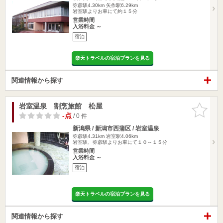
弥彦駅4.30km
矢作駅6.29km
岩室駅よりお車にて約１５分
営業時間
入浴料金 ～
宿泊
楽天トラベルの宿泊プランを見る
関連情報から探す
岩室温泉 割烹旅館 松屋
お気に入
りに追加
-点
/ 0 件
新潟県 / 新潟市西蒲区 / 岩室温泉
弥彦駅4.31km
岩室駅4.06km
岩室駅、弥彦駅よりお車にて１０～１５分
営業時間
入浴料金 ～
宿泊
楽天トラベルの宿泊プランを見る
関連情報から探す