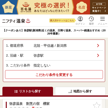
購入済チケットはこちら
ログイン
履歴
メニュー
【クーポンあり】弥彦駅(新潟県)近くの温泉、日帰り温泉、スーパー銭湯おすすめ（20
26年最新）
1. 都道府県
北陸・甲信越 / 新潟県
2. 沿線・駅
弥彦駅
3. こだわり条件
指定しない
こだわり条件を変更する
リストから探す
地図から探す
弥彦温泉 割烹の宿 櫻家
お気に入
りに追加