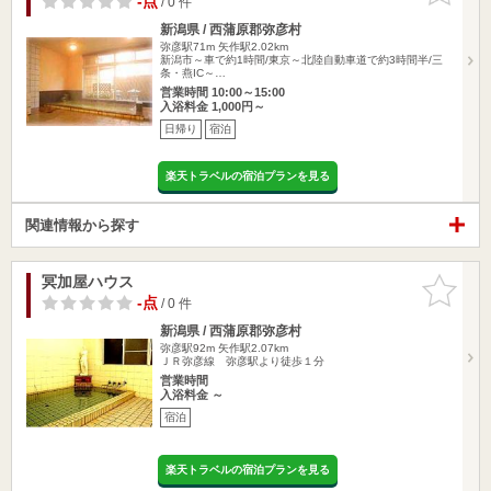
-点
/ 0 件
新潟県 / 西蒲原郡弥彦村
弥彦駅71m
矢作駅2.02km
新潟市～車で約1時間/東京～北陸自動車道で約3時間半/三
条・燕IC～…
営業時間 10:00～15:00
入浴料金 1,000円～
日帰り
宿泊
楽天トラベルの宿泊プランを見る
関連情報から探す
冥加屋ハウス
お気に入
りに追加
-点
/ 0 件
新潟県 / 西蒲原郡弥彦村
弥彦駅92m
矢作駅2.07km
ＪＲ弥彦線 弥彦駅より徒歩１分
営業時間
入浴料金 ～
宿泊
楽天トラベルの宿泊プランを見る