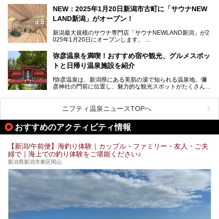
NEW：2025年1月20日新潟市古町に「サウナNEW
温泉ライターとして「温浴」は頻繁に体験していますが、
LAND新潟」がオープン！
「音浴」とは果たしてどんな体験なのでしょう？とても気に
なります。
新潟最大規模のサウナ専門店「サウナNEWLAND新潟」が2
025年1月20日にオープンします。
古町はかつて港町として栄えていた日本海有数の花街。この
街に再び笑顔と賑わいを取り戻し、新たなランドマークとし
なお、宿泊した温泉は日帰り入浴もできる秘湯「越後田中温
弥彦温泉を満喫！おすすめ宿や観光、グルメスポッ
て地域活性化を目指します。
泉 しなの荘」です。こちらについても詳しく紹介します。
トと日帰り温泉施設を紹介
サウナ室のテーマは「海賊船」‥⁉ ユニークなサウナ室を
含む３つのポイントをご紹介！
───
f弥彦温泉は、新潟県にある美肌の湯で知られる温泉地。彌
彦神社の門前に位置し、魅力的な観光スポットがたくさんあ
提供元：一般社団法人 雪国観光舎【PR】
ります。
この記事は一般社団法人 雪国観光舎のPRレポート記事で
この記事では、弥彦温泉の宿泊に最適なおすすめ宿や、日帰
ニフティ温泉ニュースTOPへ
す。
り施設、グルメスポット、弥彦の自然を堪能できる観光スポ
ットをご紹介します。初めての弥彦温泉旅行を計画している
おすすめのアクティビティ情報
方に向けて、弥彦温泉の魅力を存分にお伝えしますので、ぜ
ひ参考にしてみてくださいね！
【新潟/午前便】海釣り体験｜カップル・ファミリー・友人・ご夫
婦で｜海上での釣り体験をご堪能ください♪
新潟県新潟市東区岡山