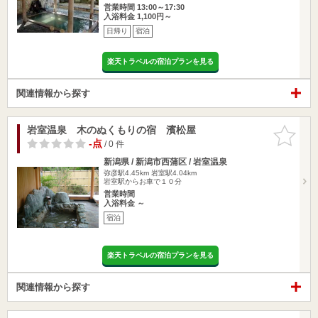
営業時間 13:00～17:30
入浴料金 1,100円～
日帰り
宿泊
楽天トラベルの宿泊プランを見る
関連情報から探す
岩室温泉 木のぬくもりの宿 濱松屋
お気に入
りに追加
-点
/ 0 件
新潟県 / 新潟市西蒲区 / 岩室温泉
弥彦駅4.45km
岩室駅4.04km
岩室駅からお車で１０分
営業時間
入浴料金 ～
宿泊
楽天トラベルの宿泊プランを見る
関連情報から探す