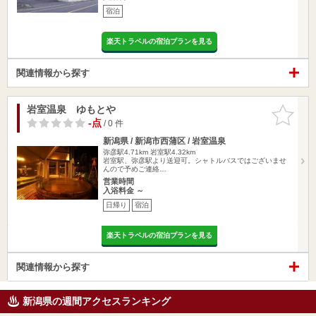
宿泊
楽天トラベルの宿泊プランを見る
関連情報から探す
岩室温泉 ゆもとや
お気に入
りに追加
-点
/ 0 件
新潟県 / 新潟市西蒲区 / 岩室温泉
弥彦駅4.71km
岩室駅4.32km
岩室駅、弥彦駅より送迎可。シャトルバスではございませ
んので予めご連絡…
営業時間
入浴料金 ～
日帰り
宿泊
楽天トラベルの宿泊プランを見る
関連情報から探す
新潟県の週間アクセスランキング