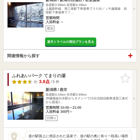
弥彦駅3.99km
岩室駅4.08km
上越新幹線 燕三条駅下車後車で３０分／ＪＲ越後線 岩
室駅下車後車で７…
営業時間
入浴料金 ～
宿泊
楽天トラベルの宿泊プランを見る
関連情報から探す
ふれあいパーク てまりの湯
お気に入
りに追加
3.8点
/ 5 件
新潟県 / 燕市
弥彦駅4.04km
矢作駅3.89km
JR越後線分水駅からタクシーで10分北陸自動車道燕三条IC
から国道2…
営業時間 10:00～21:00
入浴料金 300円～
日帰り
道の駅国上に併設された温泉で、道の駅の奥に有り一段高い場所