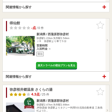
関連情報から探す
得仙館
お気に入
りに追加
-点
/ 0 件
新潟県 / 西蒲原郡弥彦村
弥彦駅1.22km
矢作駅2.54km
ＪＲ 弥彦駅より車で５分
営業時間
入浴料金 ～
宿泊
楽天トラベルの宿泊プランを見る
関連情報から探す
弥彦桜井郷温泉 さくらの湯
お気に入
りに追加
4.3点
/ 25 件
新潟県 / 西蒲原郡弥彦村
弥彦駅2.47km
矢作駅2.69km
JR弥彦線 弥彦駅よりタクシー利用5分北陸自動車道 三条燕
ICより3…