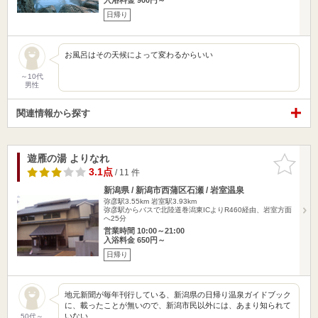
日帰り
お風呂はその天候によって変わるからいい
～10代
男性
関連情報から探す
遊雁の湯 よりなれ
お気に入
りに追加
3.1点
/ 11 件
新潟県 / 新潟市西蒲区石瀬 / 岩室温泉
弥彦駅3.55km
岩室駅3.93km
弥彦駅からバスで北陸道巻潟東ICよりR460経由、岩室方面
へ25分
営業時間 10:00～21:00
入浴料金 650円～
日帰り
地元新聞が毎年刊行している、新潟県の日帰り温泉ガイドブック
に、載ったことが無いので、新潟市民以外には、あまり知られて
いない…
50代～