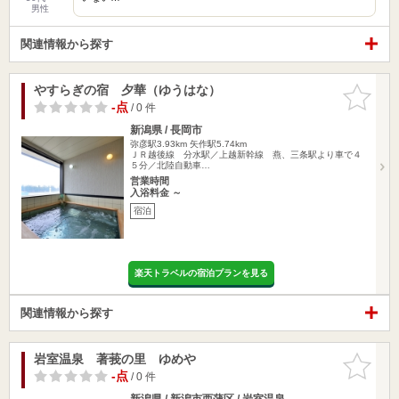
男性
関連情報から探す
やすらぎの宿 夕華（ゆうはな）
お気に入
りに追加
-点
/ 0 件
新潟県 / 長岡市
弥彦駅3.93km
矢作駅5.74km
ＪＲ越後線 分水駅／上越新幹線 燕、三条駅より車で４
５分／北陸自動車…
営業時間
入浴料金 ～
宿泊
楽天トラベルの宿泊プランを見る
関連情報から探す
岩室温泉 著莪の里 ゆめや
お気に入
りに追加
-点
/ 0 件
新潟県 / 新潟市西蒲区 / 岩室温泉