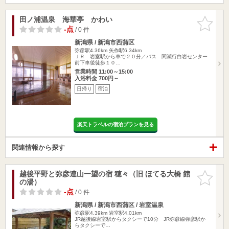
田ノ浦温泉 海華亭 かわい
お気に入
りに追加
-点
/ 0 件
新潟県 / 新潟市西蒲区
弥彦駅4.36km
矢作駅6.34km
ＪＲ 岩室駅から車で２０分／バス 間瀬行白岩センター
前下車後徒歩１０…
営業時間 11:00～15:00
入浴料金 700円～
日帰り
宿泊
楽天トラベルの宿泊プランを見る
関連情報から探す
越後平野と弥彦連山一望の宿 穂々（旧 ほてる大橋 館
お気に入
の湯）
りに追加
-点
/ 0 件
新潟県 / 新潟市西蒲区 / 岩室温泉
弥彦駅4.39km
岩室駅4.01km
JR越後線岩室駅からタクシーで10分 JR弥彦線弥彦駅か
らタクシーで…