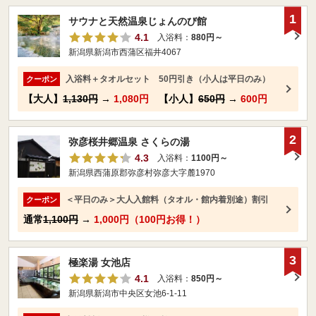
1
サウナと天然温泉じょんのび館
4.1
入浴料：
880円～
新潟県新潟市西蒲区福井4067
入浴料＋タオルセット 50円引き（小人は平日のみ）
クーポン
【大人】
1,130円
→
1,080円
【小人】
650円
→
600円
2
弥彦桜井郷温泉 さくらの湯
4.3
入浴料：
1100円～
新潟県西蒲原郡弥彦村弥彦大字麓1970
＜平日のみ＞大人入館料（タオル・館内着別途）割引
クーポン
通常
1,100円
→
1,000円（100円お得！）
3
極楽湯 女池店
4.1
入浴料：
850円～
新潟県新潟市中央区女池6-1-11