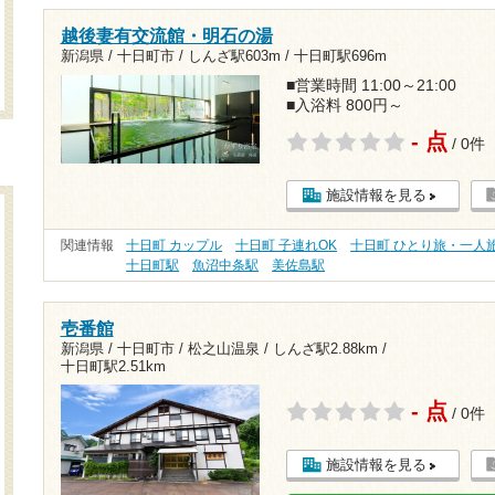
越後妻有交流館・明石の湯
新潟県 / 十日町市 /
しんざ駅603m
/
十日町駅696m
■営業時間 11:00～21:00
■入浴料 800円～
- 点
/ 0件
施設情報を見る
関連情報
十日町 カップル
十日町 子連れOK
十日町 ひとり旅・一人
十日町駅
魚沼中条駅
美佐島駅
壱番館
新潟県 / 十日町市 / 松之山温泉 /
しんざ駅2.88km
/
十日町駅2.51km
- 点
/ 0件
施設情報を見る