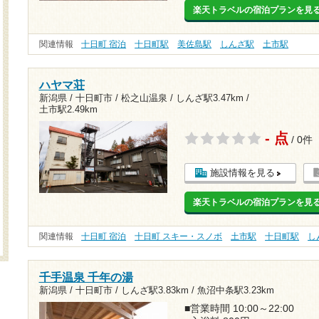
楽天トラベルの宿泊プランを見
関連情報
十日町 宿泊
十日町駅
美佐島駅
しんざ駅
土市駅
ハヤマ荘
新潟県 / 十日町市 / 松之山温泉 /
しんざ駅3.47km
/
土市駅2.49km
- 点
/ 0件
施設情報を見る
楽天トラベルの宿泊プランを見
関連情報
十日町 宿泊
十日町 スキー・スノボ
土市駅
十日町駅
し
千手温泉 千年の湯
新潟県 / 十日町市 /
しんざ駅3.83km
/
魚沼中条駅3.23km
■営業時間 10:00～22:00