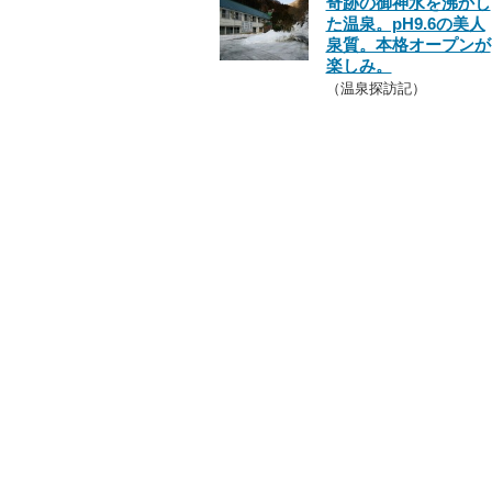
奇跡の御神水を沸かし
た温泉。pH9.6の美人
泉質。本格オープンが
楽しみ。
（温泉探訪記）