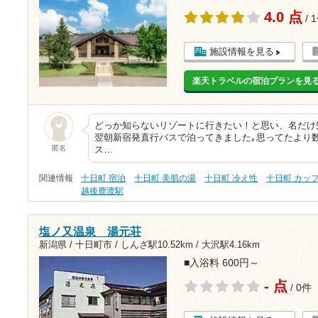
4.0 点
/ 
施設情報を見る
楽天トラベルの宿泊プランを見
どっか知らないリゾートに行きたい！と思い、名だけ
翌朝新宿発直行バスで泊ってきました｡思ってたより
匿名
ス…
関連情報
十日町 宿泊
十日町 美肌の湯
十日町 冷え性
十日町 カッ
越後鹿渡駅
塩ノ又温泉 湯元荘
新潟県 / 十日町市 /
しんざ駅10.52km
/
大沢駅4.16km
■入浴料 600円～
- 点
/ 0件