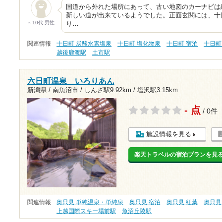
国道から外れた場所にあって、古い地図のカーナビは
新しい道が出来ているようでした。正面玄関には、十
～10代 男性
り…
関連情報
十日町 炭酸水素塩泉
十日町 塩化物泉
十日町 宿泊
十日町
越後鹿渡駅
土市駅
六日町温泉 いろりあん
新潟県 / 南魚沼市 /
しんざ駅9.92km
/
塩沢駅3.15km
- 点
/ 0件
施設情報を見る
楽天トラベルの宿泊プランを見
関連情報
奥只見 単純温泉・単純泉
奥只見 宿泊
奥只見 紅葉
奥只見
上越国際スキー場前駅
魚沼丘陵駅