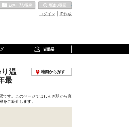
お気に入りの温泉
最近の履歴
ログイン
ID作成
グ
岩盤浴
帰り温
地図から探す
年最
駅です。このページではしんざ駅から直
報をご紹介します。