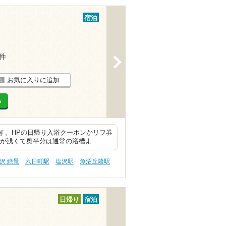
宿泊
1件
>
お気に入りに追加
る
す。HPの日帰り入浴クーポンかリフ券
半分が浅くて奥半分は通常の浴槽よ…
沢 絶景
六日町駅
塩沢駅
魚沼丘陵駅
日帰り
宿泊