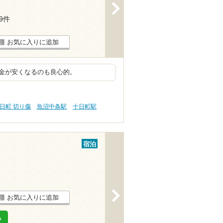
>
19件
お気に入りに追加
金が安くなるのも良心的。
日町 切り傷
魚沼中条駅
十日町駅
宿泊
>
お気に入りに追加
る