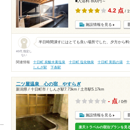
■入浴料 800円～
4.2 点
/ 
施設情報を見る
半日時間潰すにはとても良い場所でした、夕方から料
40代 指定し
ない
関連情報
十日町 炭酸水素塩泉
十日町 塩化物泉
十日町 美肌の湯
十
しんざ駅
下条駅
二ツ屋温泉 心の宿 やすらぎ
新潟県 / 十日町市 /
しんざ駅7.73km
/
土市駅5.17km
- 点
/ 0件
施設情報を見る
楽天トラベルの宿泊プランを見