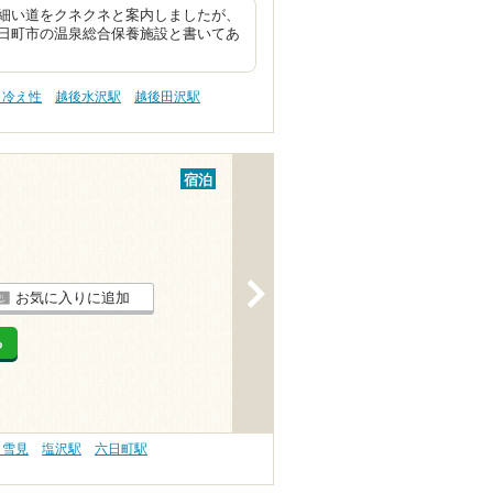
細い道をクネクネと案内しましたが、
日町市の温泉総合保養施設と書いてあ
 冷え性
越後水沢駅
越後田沢駅
宿泊
>
お気に入りに追加
る
 雪見
塩沢駅
六日町駅