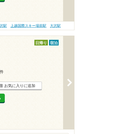
沢駅
上越国際スキー場前駅
大沢駅
日帰り
宿泊
6件
>
お気に入りに追加
る