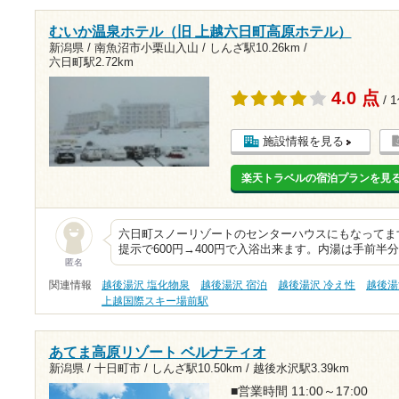
むいか温泉ホテル（旧 上越六日町高原ホテル）
新潟県 / 南魚沼市小栗山入山 /
しんざ駅10.26km
/
六日町駅2.72km
4.0 点
/ 
施設情報を見る
楽天トラベルの宿泊プランを見
六日町スノーリゾートのセンターハウスにもなってま
提示で600円→400円で入浴出来ます。内湯は手前
匿名
関連情報
越後湯沢 塩化物泉
越後湯沢 宿泊
越後湯沢 冷え性
越後湯
上越国際スキー場前駅
あてま高原リゾート ベルナティオ
新潟県 / 十日町市 /
しんざ駅10.50km
/
越後水沢駅3.39km
■営業時間 11:00～17:00