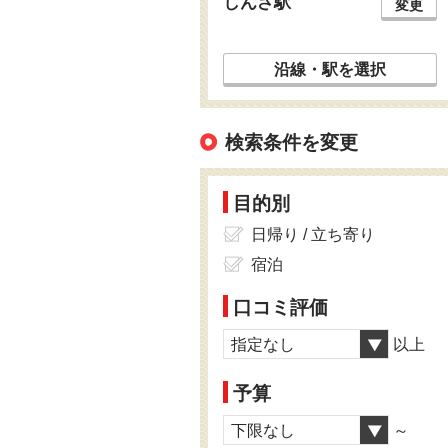
しんざ駅
変更
沿線・駅を選択
検索条件を変更
目的別
日帰り / 立ち寄り
宿泊
口コミ評価
指定なし
以上
予算
下限なし
～