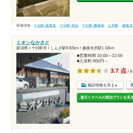
関連情報
十日町 硫黄泉
十日町 宿泊
十日町 糖尿病
土市駅
越後水
ミオンなかさと
新潟県 / 十日町市 /
しんざ駅9.82km
/
越後水沢駅1.32km
■営業時間 10:00～22:00
■入浴料 800円～
3.7 点
/ 
施設情報を見る
楽天トラベルの宿泊プランを見