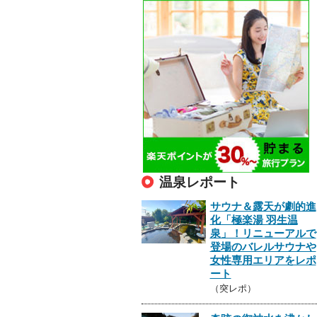
温泉レポート
サウナ＆露天が劇的進
化「極楽湯 羽生温
泉」！リニューアルで
登場のバレルサウナや
女性専用エリアをレポ
ート
（突レポ）