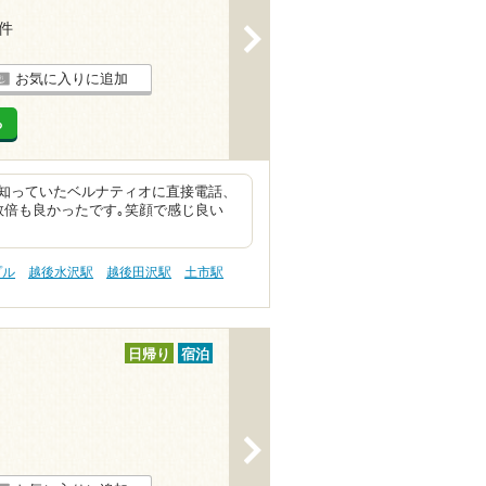
1件
>
お気に入りに追加
る
知っていたベルナティオに直接電話、
数倍も良かったです｡笑顔で感じ良い
プル
越後水沢駅
越後田沢駅
土市駅
日帰り
宿泊
>