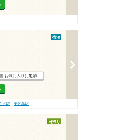
る
宿泊
>
お気に入りに追加
る
んざ駅
美佐島駅
日帰り