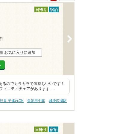
日帰り
宿泊
>
4件
お気に入りに追加
る
いあるのでカラカラで気持ちいいです！
フィニティチェアがあります…
只見 子連れOK
魚沼田中駅
越後広瀬駅
日帰り
宿泊