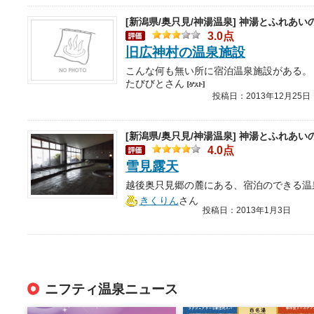
[新潟県/奥只見/神湯温泉]
神湯とふれあいの
3.0点
旧広神村の温泉施設
たびびとさん
投稿日：2013年12月25日
[新潟県/奥只見/神湯温泉]
神湯とふれあいの
4.0点
雪見露天
きくりん
さん
投稿日：2013年1月3日
ニフティ温泉ニュース