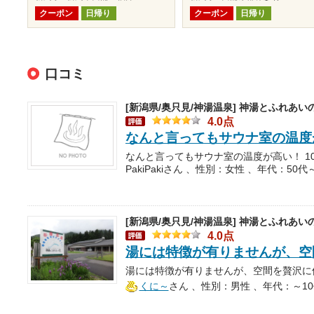
クーポン
日帰り
クーポン
日帰り
口コミ
[新潟県/奥只見/神湯温泉]
神湯とふれあいの
4.0点
なんと言ってもサウナ室の温度
PakiPakiさん 、性別：女性 、年代：50代
[新潟県/奥只見/神湯温泉]
神湯とふれあいの
4.0点
湯には特徴が有りませんが、空
くに～
さん
、性別：男性 、年代：～10