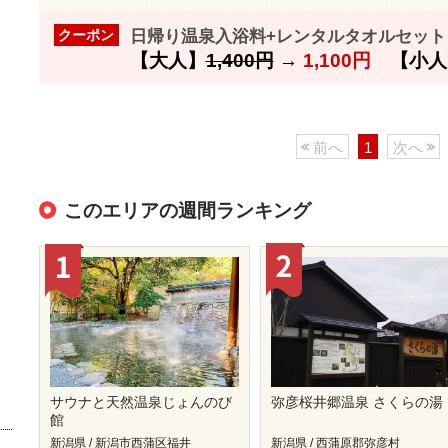
日帰り温泉入浴料+レンタルタオルセット 
クーポン
【大人】
1,400円
→
1,100円
【小人
前へ
1
次へ
このエリアの週間ランキング
サウナと天然温泉じょんのび
弥彦桜井郷温泉 さくらの湯
館
新潟県 / 新潟市西蒲区福井
新潟県 / 西蒲原郡弥彦村