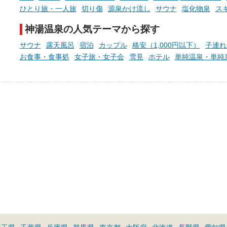
ひとり旅・一人旅
切り傷
源泉かけ流し
サウナ
塩化物泉
ス
神湯温泉の人気テーマから探す
サウナ
露天風呂
宿泊
カップル
格安（1,000円以下）
子連れ
お食事・食事処
女子旅・女子会
雪見
ホテル
単純温泉・単純