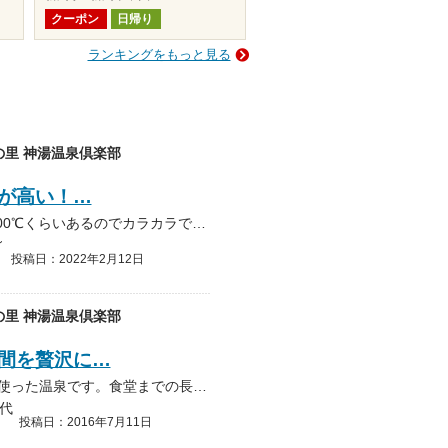
クーポン
日帰り
ランキングをもっと見る
里 神湯温泉倶楽部
が高い！…
なんと言ってもサウナ室の温度が高い！ 100℃くらいあるのでカラカラで気持ちいいです！ 露天風呂の所にはおばたのお兄さんが寄贈されたインフィニティチェアがあります。 サウ…
～
投稿日：2022年2月12日
里 神湯温泉倶楽部
間を贅沢に…
湯には特徴が有りませんが、空間を贅沢に使った温泉です。食堂までの長い通路には絵画を飾ったギャラリーにしてありました。 内湯には、細長い大きな湯船が有り、一番奥に湯出口があ…
代
投稿日：2016年7月11日