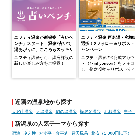
ニフティ温泉が新提案「占いベ
ニフティ温泉|百名湯・究極
ンチ」スタート！温泉×占いで
選択！Xフォロー＆リポスト
湯あがりに、こころもスッキリ
ャンペーン
ニフティ温泉から、温浴施設の
ニフティ温泉のX公式アカウ
新しい楽しみ方をご提案！
ト（@niftyonsen）をフォ
し、指定投稿をリポストす
温泉で体を癒したあとに、占い
と、抽選で各回26（ふろ）
でこころもスッキリ──そんな
様（合計260名様）に選べる
新体験が楽しめる「占いベン
GIFT500円分をプレゼント
チ」を展開中♨
たします。
近隣の温泉地から探す
手相やタロットなど気軽に楽し
める占いで、“ととのう”おふろ
大沢山温泉
大湯温泉
駒の湯温泉
栃尾又温泉
寿和温泉
中子
時間を、もっと特別に。
新潟県の人気テーマから探す
宿泊
冷え性
お食事・食事処
露天風呂
格安（1,000円以下）