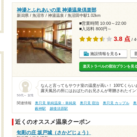
神湯とふれあいの里 神湯温泉倶楽部
新潟県 / 魚沼市 / 神湯温泉 /
魚沼田中駅1.02km
■営業時間 10:00～22:00
■入浴料 800円～
3.8 点
/ 
施設情報を見る
楽天トラベルの宿泊プランを見
なんと言ってもサウナ室の温度が高い！ 100℃くら
露天風呂の所にはおばたのお兄さんが寄贈されたイン
50代～ 女性
関連情報
奥只見 単純温泉・単純泉
奥只見 宿泊
奥只見 カップル
奥
藪神駅
越後須原駅
近くのオススメ温泉クーポン
旬彩の庄 坂戸城（さかどじょう）