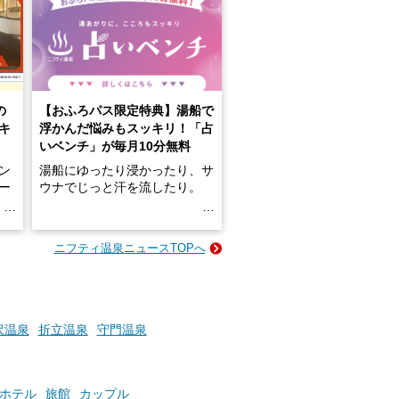
の
【おふろパス限定特典】湯船で
キ
浮かんだ悩みもスッキリ！「占
いベンチ」が毎月10分無料
ン
湯船にゆったり浸かったり、サ
ロー
ウナでじっと汗を流したり。
る
名
e-
ニフティ温泉ニュースTOPへ
い
そんな「一人でぼんやり過ごす
時間」、ふだん後回しにしてい
た「これからのこと」や「ちょ
っとした悩み」が、頭に浮かん
でくることはありませんか？
沢温泉
折立温泉
守門温泉
お風呂でリラックスしているか
ホテル
旅館
カップル