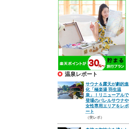
温泉レポート
サウナ＆露天が劇的進
化「極楽湯 羽生温
泉」！リニューアルで
登場のバレルサウナや
女性専用エリアをレポ
ート
（突レポ）