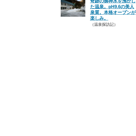
奇跡の御神水を沸かし
た温泉。pH9.6の美人
泉質。本格オープンが
楽しみ。
（温泉探訪記）