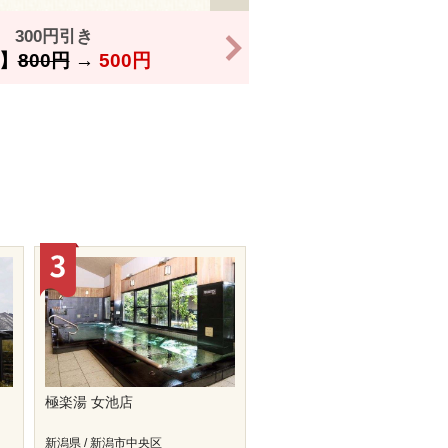
300円引き
>
】
800円
→
500円
極楽湯 女池店
新潟県 / 新潟市中央区