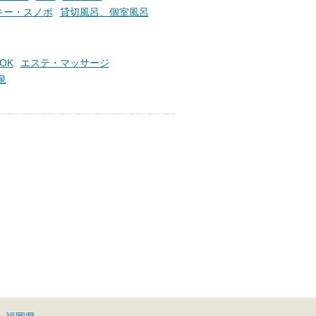
らこそ向き合える、大切な自分
キー・スノボ
貸切風呂、個室風呂
の本音。
そんな心のつぶやきを、湯あが
りの温まった心のまま相談でき
OK
エステ・マッサージ
たら素敵ですよね。
泉
ニフティ温泉の「占いベンチ」
は、そんなあなたの心のつぶや
きをプロの占い師に相談するこ
とができるサービスです。
おふろパス会員様なら、この特
別なひとときを「毎月10分無
料」でご利用いただけます。
お湯で体がほぐれたら、次は占
い師さんとお話しして、心もほ