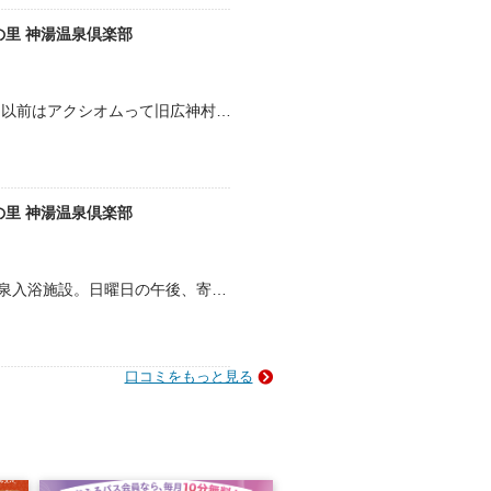
里 神湯温泉倶楽部
こんな何も無い所に宿泊温泉施設がある。 以前はアクシオムって旧広神村のスキー場あったが今やロッジとリフト乗場の残骸が残っている。観光名所も無いこの地にこんな見事な宿泊温泉…
里 神湯温泉倶楽部
越後奥只見郷の麓にある、宿泊のできる温泉入浴施設。日曜日の午後、寄って来ました。越後山脈に棲むという、12の神々をもてなす温泉ということらしい。入浴料600円を券売機で払…
口コミをもっと見る