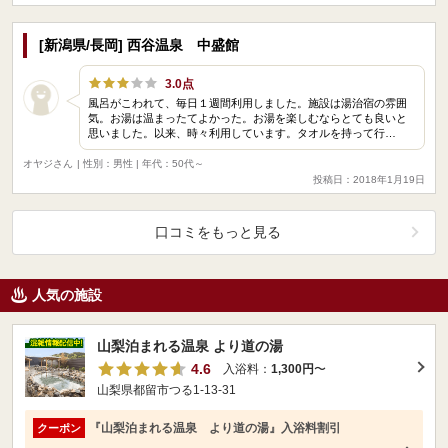
[新潟県/長岡] 西谷温泉 中盛館
3.0点
風呂がこわれて、毎日１週間利用しました。施設は湯治宿の雰囲
気。お湯は温まったてよかった。お湯を楽しむならとても良いと
思いました。以来、時々利用しています。タオルを持って行…
オヤジさん
| 性別：男性 | 年代：50代～
投稿日：2018年1月19日
口コミをもっと見る
人気の施設
山梨泊まれる温泉 より道の湯
4.6
入浴料：
1,300円
〜
山梨県都留市つる1-13-31
『山梨泊まれる温泉 より道の湯』入浴料割引
クーポン