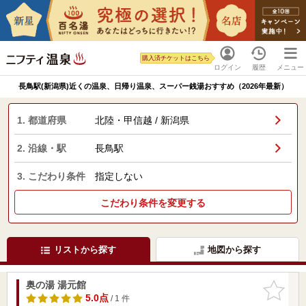
購入済チケットはこちら
ログイン
履歴
メニュー
長鳥駅(新潟県)近くの温泉、日帰り温泉、スーパー銭湯おすすめ（2026年最新）
1. 都道府県
北陸・甲信越 / 新潟県
2. 沿線・駅
長鳥駅
3. こだわり条件
指定しない
こだわり条件を変更する
リストから探す
地図から探す
奥の湯 湯元館
お気に入
りに追加
5.0点
/ 1 件