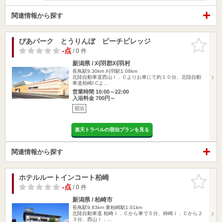
関連情報から探す
ぴあパーク とうりんぼ ピーチビレッジ
お気に入
りに追加
-点
/ 0 件
新潟県 / 刈羽郡刈羽村
長鳥駅9.30km
刈羽駅1.08km
北陸自動車道西山Ｉ．Ｃよりお車にて約１０分、北陸自動
車道柏崎I.Cよ…
営業時間 10:00～22:00
入浴料金 700円～
宿泊
楽天トラベルの宿泊プランを見る
関連情報から探す
ホテルルートインコート柏崎
お気に入
りに追加
-点
/ 0 件
新潟県 / 柏崎市
長鳥駅9.83km
東柏崎駅1.01km
北陸自動車道 柏崎Ｉ．Ｃから車で５分、柿崎Ｉ．Ｃから２
３分、西山Ｉ．…