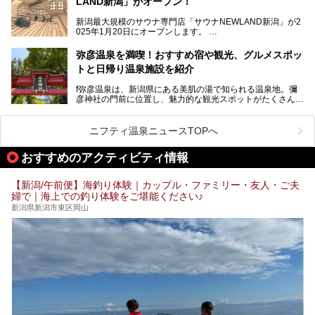
LAND新潟」がオープン！
「音浴」とは果たしてどんな体験なのでしょう？とても気に
なります。
新潟最大規模のサウナ専門店「サウナNEWLAND新潟」が2
025年1月20日にオープンします。
古町はかつて港町として栄えていた日本海有数の花街。この
街に再び笑顔と賑わいを取り戻し、新たなランドマークとし
なお、宿泊した温泉は日帰り入浴もできる秘湯「越後田中温
弥彦温泉を満喫！おすすめ宿や観光、グルメスポッ
て地域活性化を目指します。
泉 しなの荘」です。こちらについても詳しく紹介します。
トと日帰り温泉施設を紹介
サウナ室のテーマは「海賊船」‥⁉ ユニークなサウナ室を
含む３つのポイントをご紹介！
───
f弥彦温泉は、新潟県にある美肌の湯で知られる温泉地。彌
彦神社の門前に位置し、魅力的な観光スポットがたくさんあ
提供元：一般社団法人 雪国観光舎【PR】
ります。
この記事は一般社団法人 雪国観光舎のPRレポート記事で
この記事では、弥彦温泉の宿泊に最適なおすすめ宿や、日帰
ニフティ温泉ニュースTOPへ
す。
り施設、グルメスポット、弥彦の自然を堪能できる観光スポ
ットをご紹介します。初めての弥彦温泉旅行を計画している
おすすめのアクティビティ情報
方に向けて、弥彦温泉の魅力を存分にお伝えしますので、ぜ
ひ参考にしてみてくださいね！
【新潟/午前便】海釣り体験｜カップル・ファミリー・友人・ご夫
婦で｜海上での釣り体験をご堪能ください♪
新潟県新潟市東区岡山