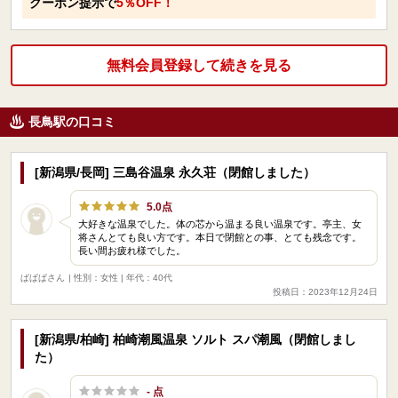
クーポン提示で
5％OFF！
無料会員登録して続きを見る
長鳥駅の口コミ
[新潟県/長岡] 三島谷温泉 永久荘（閉館しました）
5.0点
大好きな温泉でした。体の芯から温まる良い温泉です。亭主、女
将さんとても良い方です。本日で閉館との事、とても残念です。
長い間お疲れ様でした。
ぱぱぱさん
| 性別：女性 | 年代：40代
投稿日：2023年12月24日
[新潟県/柏崎] 柏崎潮風温泉 ソルト スパ潮風（閉館しまし
た）
- 点