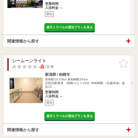
営業時間
入浴料金 ～
宿泊
楽天トラベルの宿泊プランを見る
関連情報から探す
シームーンライト
お気に入
りに追加
-点
/ 0 件
新潟県 / 柏崎市
長鳥駅10.73km
東柏崎駅343m
北陸自動車道 柏崎I.Cより10分 JR柏崎駅（信越本線）徒
歩15…
営業時間
入浴料金 ～
宿泊
楽天トラベルの宿泊プランを見る
関連情報から探す