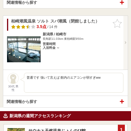
関連情報から探す
柏崎潮風温泉 ソルト スパ潮風（閉館しました）
お気に入
りに追加
3.5点
/ 14 件
新潟県 / 柏崎市
長鳥駅11.03km
東柏崎駅950m
営業時間
入浴料金 ～
普通です 強いて言えば 館内のエアコンが弱すぎww
30代 男
性
関連情報から探す
新潟県の週間アクセスランキング
1
サウナと天然温泉じょんのび館