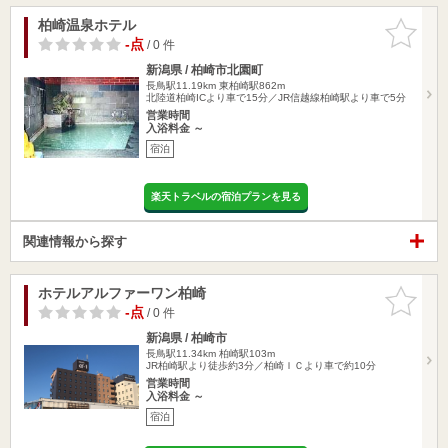
柏崎温泉ホテル
お気に入
りに追加
-点
/ 0 件
新潟県 / 柏崎市北園町
長鳥駅11.19km
東柏崎駅862m
北陸道柏崎ICより車で15分／JR信越線柏崎駅より車で5分
営業時間
入浴料金 ～
宿泊
楽天トラベルの宿泊プランを見る
関連情報から探す
ホテルアルファーワン柏崎
お気に入
りに追加
-点
/ 0 件
新潟県 / 柏崎市
長鳥駅11.34km
柏崎駅103m
JR柏崎駅より徒歩約3分／柏崎ＩＣより車で約10分
営業時間
入浴料金 ～
宿泊