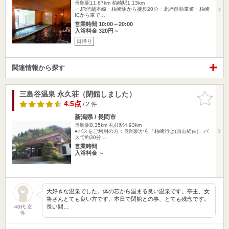
長鳥駅11.67km
柏崎駅1.13km
・JR信越本線・柏崎駅から徒歩20分・北陸自動車道・柏崎
ICから車で…
営業時間 10:00～20:00
入浴料金 320円～
日帰り
関連情報から探す
三島谷温泉 永久荘（閉館しました）
お気に入
りに追加
4.5点
/ 2 件
新潟県 / 長岡市
長鳥駅8.35km
礼拝駅4.93km
●バスをご利用の方：長岡駅から「柏崎行き(西山経由)」バ
スで約30分…
営業時間
入浴料金 ～
大好きな温泉でした。体の芯から温まる良い温泉です。亭主、女
将さんとても良い方です。本日で閉館との事、とても残念です。
長い間…
40代 女
性