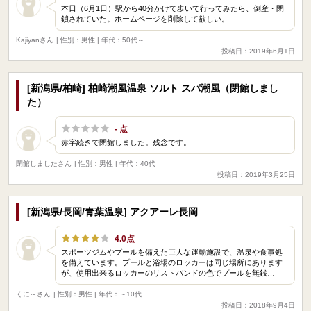
本日（6月1日）駅から40分かけて歩いて行ってみたら、倒産・閉
鎖されていた。ホームページを削除して欲しい。
Kajiyanさん
| 性別：男性 | 年代：50代～
投稿日：2019年6月1日
[新潟県/柏崎] 柏崎潮風温泉 ソルト スパ潮風（閉館しまし
た）
- 点
赤字続きで閉館しました。残念です。
閉館しましたさん
| 性別：男性 | 年代：40代
投稿日：2019年3月25日
[新潟県/長岡/青葉温泉] アクアーレ長岡
4.0点
スポーツジムやプールを備えた巨大な運動施設で、温泉や食事処
を備えています。プールと浴場のロッカーは同じ場所にあります
が、使用出来るロッカーのリストバンドの色でプールを無銭…
くに～さん
| 性別：男性 | 年代：～10代
投稿日：2018年9月4日