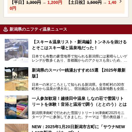
【平日】
1,300円
→
1,200円
【土日祝】
1,500円
→
1,40
0円
新潟県のニフティ温泉ニュース
【スキー＆温泉リスト・新潟編】トンネルを抜ける
とそこはスキー場と温泉地だった！
日本でも有数の豪雪地帯で知られる新潟県には素晴らしいゲ
レンデが数多くあり、首都圏からのアクセスも良いため、関
東のスキーヤー＆スノーボーダー御用達となっています。ま
た全域にわたって月岡、赤倉、松之山、燕、妙高、岩室など
新潟県のスーパー銭湯おすすめ15選 【2025年最新
など、古くは文豪にも愛された歴史ある老舗温泉地が多いこ
版】
とで知られています。
今回はスキーヤーやスノーボーダーの“滑り疲れ”を癒やすた
日本一の米どころとして知られる新潟県。全市町村の30市
めに訪れたい、新潟県内にあるスキー場そばの温泉地をまと
町村から温泉が湧き出し、宿泊施設のある温泉地数も全国有
めました。
数で、魅力的な温泉がいっぱいの県でもあります。日帰りで
アフタースキーは温泉で決まりですね！
温泉が利用ができる宿泊施設も多く、スーパー銭湯も多彩な
一人参加歓迎！越後田中温泉 しなの荘で雪国リト
サービスを提供する施設がいろいろ。
リートを体験！音浴と温浴で調う（ととのう）とは
観光やレジャーに温泉を組み合わせれば、旅はさらに充実し
ますね。今回は、新潟県でおすすめのスーパー銭湯をご紹介
新潟県津南町で行われた雪国リトリートin津南町2025モニ
します。
ターツアーに参加してきました。テーマは「雪の奥信越！音
浴と温浴で調うリトリート」。
NEW：2025年1月20日新潟市古町に「サウナNEW
温泉ライターとして「温浴」は頻繁に体験していますが、