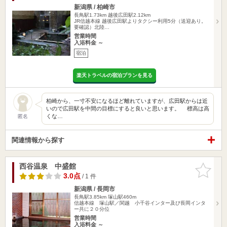
新潟県 / 柏崎市
長鳥駅1.73km
越後広田駅2.12km
JR信越本線 越後広田駅よりタクシー利用5分（送迎あり。
要確認）北陸…
営業時間
入浴料金 ～
宿泊
楽天トラベルの宿泊プランを見る
柏崎から、一寸不安になるほど離れていますが、広田駅からは近
いので広田駅を中間の目標にすると良いと思います。 標高は高
くな…
匿名
関連情報から探す
西谷温泉 中盛館
お気に入
りに追加
3.0点
/ 1 件
新潟県 / 長岡市
長鳥駅3.85km
塚山駅460m
信越本線 塚山駅／関越 小千谷インター及び長岡インタ
ー共に２０分位
営業時間
入浴料金 ～