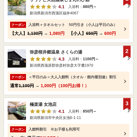
4.1
入浴料：
880円～
新潟県新潟市西蒲区福井4067
入浴料＋タオルセット 50円引き（小人は平日のみ）
クーポン
【大人】
1,130円
→
1,080円
【小人】
650円
→
600円
2
弥彦桜井郷温泉 さくらの湯
4.3
入浴料：
1100円～
新潟県西蒲原郡弥彦村弥彦大字麓1970
＜平日のみ＞大人入館料（タオル・館内着別途）割引
クーポン
通常
1,100円
→
1,000円（100円お得！）
3
極楽湯 女池店
4.1
入浴料：
850円～
新潟県新潟市中央区女池6-1-11
入館料割引 ※お子様も利用可
クーポン