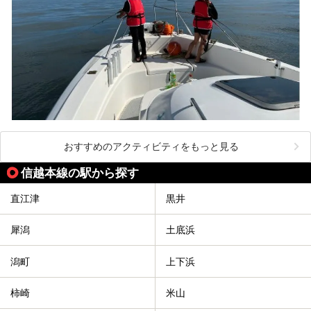
おすすめのアクティビティをもっと見る
信越本線の駅から探す
直江津
黒井
犀潟
土底浜
潟町
上下浜
柿崎
米山