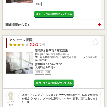
宿泊
楽天トラベルの宿泊プランを見る
関連情報から探す
アクアーレ長岡
お気に入
りに追加
3.5点
/ 3 件
新潟県 / 長岡市 / 青葉温泉
長鳥駅9.26km
来迎寺駅4.42km
JR上越新幹線長岡駅から越後交通長岡ニュータウン中央行
きバスで35分…
営業時間 10:00～21:30
入浴料金 880円～
日帰り
宿泊
楽天トラベルの宿泊プランを見る
スポーツジムやプールを備えた巨大な運動施設で、温泉や食事処
を備えています。プールと浴場のロッカーは同じ場所にあります
が、使…
～10代
男性