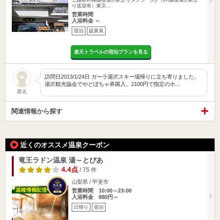
り送迎有）東京…
営業時間
入浴料金 ～
宿泊
硫黄泉
楽天トラベルの宿泊プランを見る
訪問日2013/1/24日 ガーラ湯沢スキー場帰りに立ち寄りました。
湯沢観光協会でやどぼちゃ券購入。2100円で指定のホ…
匿名
関連情報から探す
近くのオススメ温泉クーポン
竜王ラドン温泉 湯～とぴあ
4.4点
/ 75 件
山梨県 / 甲斐市
営業時間 10:00～23:00
入浴料金 880円～
日帰り
宿泊