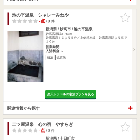
池の平温泉 シャレーみねや
お気に入
りに追加
-点
/ 0 件
新潟県 / 妙高市 / 池の平温泉
妙高高原駅3.76km
妙高高原ＩＣより５分／上信越本線 妙高高原駅より車で
１０分
営業時間
入浴料金 ～
宿泊
硫黄泉
楽天トラベルの宿泊プランを見る
関連情報から探す
二ツ屋温泉 心の宿 やすらぎ
お気に入
りに追加
-点
/ 0 件
新潟県 / 十日町市