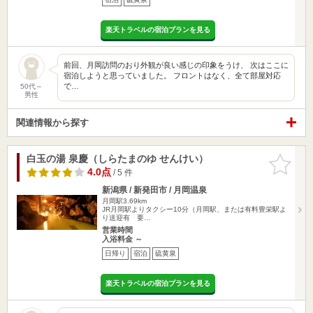
楽天トラベルの宿泊プランを見る
前回、月岡訪問のおり外観が良い感じの印象をうけ、 次はここに
宿泊しようと思っていました。 フロントはなく、全て部屋対応
で…
50代～
男性
関連情報から探す
白玉の湯 泉慶（しらたまのゆ せんけい）
お気に入
りに追加
4.0点
/ 5 件
新潟県 / 新発田市 / 月岡温泉
月岡駅3.69km
JR月岡駅よりタクシー10分（月岡駅、または有料豊栄駅よ
り送迎有 要…
営業時間
入浴料金 ～
日帰り
宿泊
硫黄泉
楽天トラベルの宿泊プランを見る