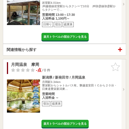
岩室駅4.01km
JR越後線岩室駅からタクシーで10分 JR弥彦線弥彦駅か
らタクシーで…
営業時間 13:00～17:30
入浴料金 1,100円～
日帰り
宿泊
硫黄泉
楽天トラベルの宿泊プランを見る
関連情報から探す
月岡温泉 摩周
お気に入
りに追加
-点
/ 0 件
新潟県 / 新発田市 / 月岡温泉
月岡駅3.34km
豊栄駅からシャトルバス有。磐越道安田ＩＣから２０分・
日東道豊栄新潟東…
営業時間
入浴料金 ～
宿泊
硫黄泉
楽天トラベルの宿泊プランを見る