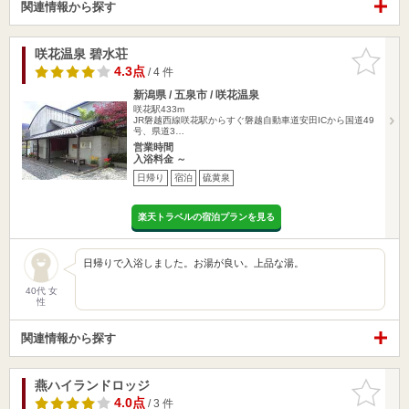
関連情報から探す
咲花温泉 碧水荘
お気に入
りに追加
4.3点
/ 4 件
新潟県 / 五泉市 / 咲花温泉
咲花駅433m
JR磐越西線咲花駅からすぐ磐越自動車道安田ICから国道49
号、県道3…
営業時間
入浴料金 ～
日帰り
宿泊
硫黄泉
楽天トラベルの宿泊プランを見る
日帰りで入浴しました。お湯が良い。上品な湯。
40代 女
性
関連情報から探す
燕ハイランドロッジ
お気に入
りに追加
4.0点
/ 3 件