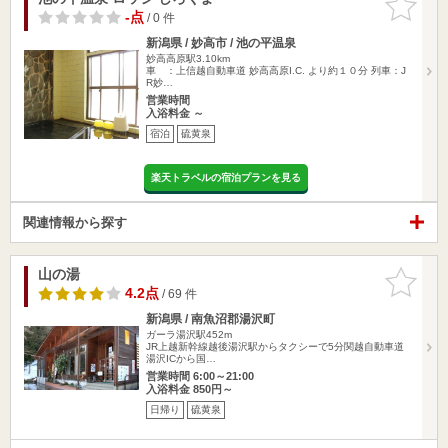
りに追加
-点
/ 0 件
新潟県 / 妙高市 / 池の平温泉
妙高高原駅3.10km
車 ：上信越自動車道 妙高高原I.C. より約１０分 列車：J
R妙…
営業時間
入浴料金 ～
宿泊
硫黄泉
楽天トラベルの宿泊プランを見る
関連情報から探す
山の湯
お気に入
りに追加
4.2点
/ 69 件
新潟県 / 南魚沼郡湯沢町
ガーラ湯沢駅452m
JR上越新幹線越後湯沢駅からタクシーで5分関越自動車道
湯沢ICから国…
営業時間 6:00～21:00
入浴料金 850円～
日帰り
硫黄泉