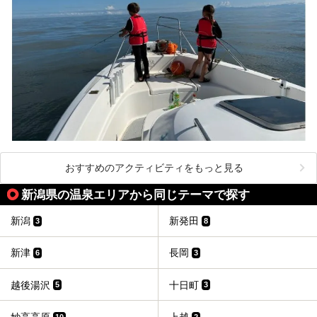
おすすめのアクティビティをもっと見る
新潟県の温泉エリアから同じテーマで探す
新潟
新発田
3
8
新津
長岡
6
3
越後湯沢
十日町
5
3
10
2