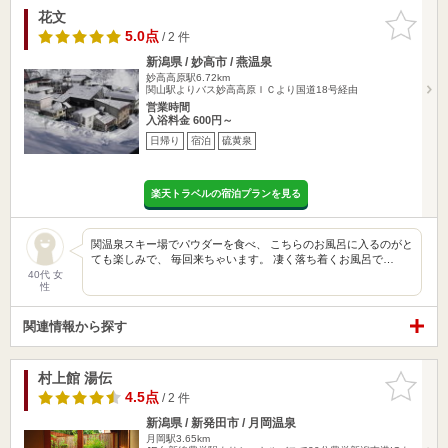
花文
お気に入
りに追加
5.0点
/ 2 件
新潟県 / 妙高市 / 燕温泉
妙高高原駅6.72km
関山駅よりバス妙高高原ＩＣより国道18号経由
営業時間
入浴料金 600円～
日帰り
宿泊
硫黄泉
楽天トラベルの宿泊プランを見る
関温泉スキー場でパウダーを食べ、 こちらのお風呂に入るのがと
ても楽しみで、 毎回来ちゃいます。 凄く落ち着くお風呂で…
40代 女
性
関連情報から探す
村上館 湯伝
お気に入
りに追加
4.5点
/ 2 件
新潟県 / 新発田市 / 月岡温泉
月岡駅3.65km