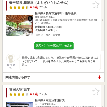
蓬平温泉 和泉屋（よもぎひらおんせん）
お気に入
りに追加
4.6点
/ 20 件
新潟県 / 長岡市蓬平町 / 蓬平温泉
越後滝谷駅5.13km
JR上越新幹線 長岡駅より越後交通バス高龍神社行き利用4
0分、高龍神…
営業時間 14:00～18:00
入浴料金 1,400円～
日帰り
宿泊
硫黄泉
楽天トラベルの宿泊プランを見る
​日帰り温泉で利用しました。 施設全体が周囲の自然に溶け込むよ
うな佇まいで、一歩足を踏み入れた瞬間からとても落ち着く雰
囲…
40代 男
性
関連情報から探す
雪国の宿 高半
お気に入
りに追加
4.1点
/ 17 件
新潟県 / 南魚沼郡湯沢町
ガーラ湯沢駅356m
上越新幹線越後湯沢駅よりタクシー5分（JR越後湯沢駅よ