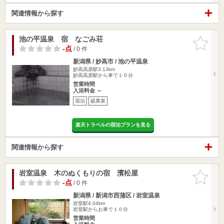
関連情報から探す
池の平温泉 宿 なごみ荘
お気に入
りに追加
-点
/ 0 件
新潟県 / 妙高市 / 池の平温泉
妙高高原駅3.13km
妙高高原駅から車で１０分
営業時間
入浴料金 ～
宿泊
硫黄泉
楽天トラベルの宿泊プランを見る
関連情報から探す
岩室温泉 木のぬくもりの宿 濱松屋
お気に入
りに追加
-点
/ 0 件
新潟県 / 新潟市西蒲区 / 岩室温泉
岩室駅4.04km
岩室駅からお車で１０分
営業時間