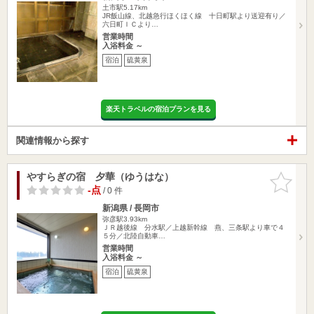
土市駅5.17km
JR飯山線、北越急行ほくほく線 十日町駅より送迎有り／
六日町ＩＣより…
営業時間
入浴料金 ～
宿泊
硫黄泉
楽天トラベルの宿泊プランを見る
関連情報から探す
やすらぎの宿 夕華（ゆうはな）
お気に入
りに追加
-点
/ 0 件
新潟県 / 長岡市
弥彦駅3.93km
ＪＲ越後線 分水駅／上越新幹線 燕、三条駅より車で４
５分／北陸自動車…
営業時間
入浴料金 ～
宿泊
硫黄泉