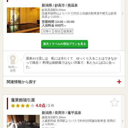
新潟県 / 妙高市 / 燕温泉
妙高高原駅6.00km
信越本線関山よりバスで25分上信越自動車道中郷又は妙高
高原より20分…
営業時間 13:00～15:00
入浴料金 600円～
日帰り
宿泊
硫黄泉
楽天トラベルの宿泊プランを見る
源泉かけ流しは 私には冷たくて ゆっくり入ることはできなか
って残念！ 料理は旅館風ではない洋風で、私たちには口に合っ
た。
50代～
女性
関連情報から探す
蓬莱館福引屋
お気に入
りに追加
4.0点
/ 3 件
新潟県 / 長岡市 / 蓬平温泉
越後滝谷駅5.36km
上越新幹線 長岡駅よりバスで約40分関越自動車道 長岡IC
より約30…