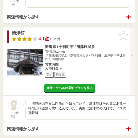
30代 女
性
関連情報から探す
清津館
お気に入
りに追加
4.1点
/ 12 件
新潟県 / 十日町市 / 清津峡温泉
石打駅5.14km
JR越後湯沢駅より森宮野原行きバス利用、清津峡下車徒歩
20分関越自動…
営業時間
入浴料金 ～
宿泊
硫黄泉
楽天トラベルの宿泊プランを見る
清津峡の存在は以前から知っていて、清津館はその奥にある一
軒宿と根拠無く思い込んでいた。実際は清津峡の入口で、バスの
発着所…
～10代
男性
関連情報から探す