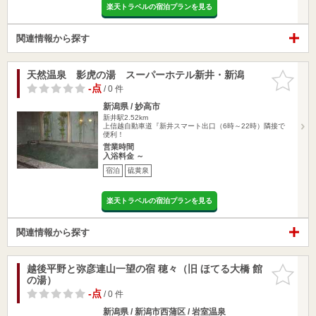
楽天トラベルの宿泊プランを見る
関連情報から探す
天然温泉 影虎の湯 スーパーホテル新井・新潟
お気に入
りに追加
-点
/ 0 件
新潟県 / 妙高市
新井駅2.52km
上信越自動車道『新井スマート出口（6時～22時）隣接で
便利！
営業時間
入浴料金 ～
宿泊
硫黄泉
楽天トラベルの宿泊プランを見る
関連情報から探す
越後平野と弥彦連山一望の宿 穂々（旧 ほてる大橋 館
お気に入
の湯）
りに追加
-点
/ 0 件
新潟県 / 新潟市西蒲区 / 岩室温泉