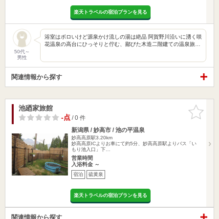
楽天トラベルの宿泊プランを見る
浴室はボロいけど源泉かけ流しの湯は絶品 阿賀野川沿いに湧く咲
花温泉の高台にひっそりと佇む、鄙びた木造二階建ての温泉旅…
50代～
男性
関連情報から探す
池廼家旅館
お気に入
りに追加
-点
/ 0 件
新潟県 / 妙高市 / 池の平温泉
妙高高原駅3.20km
妙高高原ICよりお車にて約5分、妙高高原駅よりバス「い
もり池入口」下…
営業時間
入浴料金 ～
宿泊
硫黄泉
楽天トラベルの宿泊プランを見る
関連情報から探す