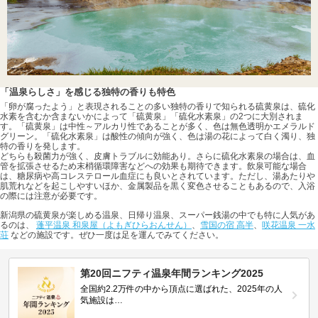
「温泉らしさ」を感じる独特の香りも特色
「卵が腐ったよう」と表現されることの多い独特の香りで知られる硫黄泉は、硫化
水素を含むか含まないかによって「硫黄泉」「硫化水素泉」の2つに大別されま
す。「硫黄泉」は中性～アルカリ性であることが多く、色は無色透明かエメラルド
グリーン。「硫化水素泉」は酸性の傾向が強く、色は湯の花によって白く濁り、独
特の香りを発します。
どちらも殺菌力が強く、皮膚トラブルに効能あり。さらに硫化水素泉の場合は、血
管を拡張させるため末梢循環障害などへの効果も期待できます。飲泉可能な場合
は、糖尿病や高コレステロール血症にも良いとされています。ただし、湯あたりや
肌荒れなどを起こしやすいほか、金属製品を黒く変色させることもあるので、入浴
の際には注意が必要です。
新潟県の硫黄泉が楽しめる温泉、日帰り温泉、スーパー銭湯の中でも特に人気があ
るのは、
蓬平温泉 和泉屋（よもぎひらおんせん）
、
雪国の宿 高半
、
咲花温泉 一水
荘
などの施設です。ぜひ一度は足を運んでみてください。
第20回ニフティ温泉年間ランキング2025
全国約2.2万件の中から頂点に選ばれた、2025年の人
気施設は…