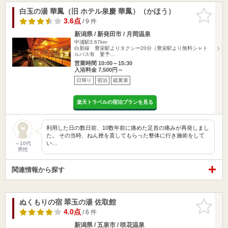
白玉の湯 華鳳（旧 ホテル泉慶 華鳳）（かほう）
お気に入
りに追加
3.6点
/ 9 件
新潟県 / 新発田市 / 月岡温泉
中浦駅3.67km
白新線 豊栄駅よりタクシー20分（豊栄駅より無料シャト
ルバス有 要予…
営業時間 10:00～15:30
入浴料金 7,500円～
日帰り
宿泊
硫黄泉
楽天トラベルの宿泊プランを見る
利用した日の数日前、10数年前に痛めた足首の痛みが再発しまし
た。 その当時、ねん挫を直してもらった整体に行き施術をして
い…
～10代
男性
関連情報から探す
ぬくもりの宿 翠玉の湯 佐取館
お気に入
りに追加
4.0点
/ 6 件
新潟県 / 五泉市 / 咲花温泉