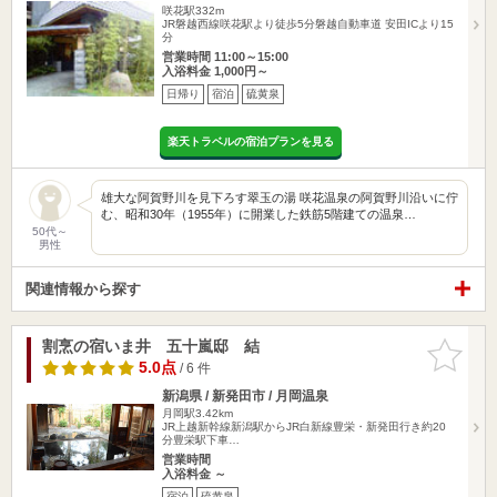
咲花駅332m
JR磐越西線咲花駅より徒歩5分磐越自動車道 安田ICより15
分
営業時間 11:00～15:00
入浴料金 1,000円～
日帰り
宿泊
硫黄泉
楽天トラベルの宿泊プランを見る
雄大な阿賀野川を見下ろす翠玉の湯 咲花温泉の阿賀野川沿いに佇
む、昭和30年（1955年）に開業した鉄筋5階建ての温泉…
50代～
男性
関連情報から探す
割烹の宿いま井 五十嵐邸 結
お気に入
りに追加
5.0点
/ 6 件
新潟県 / 新発田市 / 月岡温泉
月岡駅3.42km
JR上越新幹線新潟駅からJR白新線豊栄・新発田行き約20
分豊栄駅下車…
営業時間
入浴料金 ～
宿泊
硫黄泉