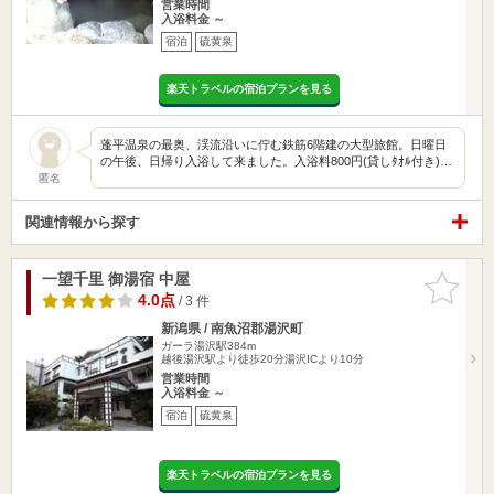
営業時間
入浴料金 ～
宿泊
硫黄泉
楽天トラベルの宿泊プランを見る
蓬平温泉の最奥、渓流沿いに佇む鉄筋6階建の大型旅館。日曜日
の午後、日帰り入浴して来ました。入浴料800円(貸しﾀｵﾙ付き)…
匿名
関連情報から探す
一望千里 御湯宿 中屋
お気に入
りに追加
4.0点
/ 3 件
新潟県 / 南魚沼郡湯沢町
ガーラ湯沢駅384m
越後湯沢駅より徒歩20分湯沢ICより10分
営業時間
入浴料金 ～
宿泊
硫黄泉
楽天トラベルの宿泊プランを見る