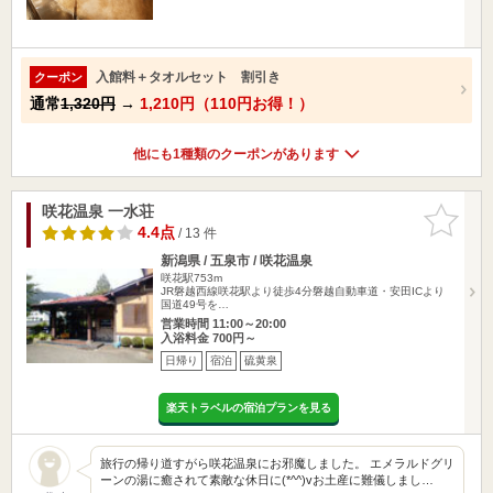
入館料＋タオルセット 割引き
クーポン
通常
1,320円
→
1,210円（110円お得！）
他にも1種類のクーポンがあります
咲花温泉 一水荘
お気に入
りに追加
4.4点
/ 13 件
新潟県 / 五泉市 / 咲花温泉
咲花駅753m
JR磐越西線咲花駅より徒歩4分磐越自動車道・安田ICより
国道49号を…
営業時間 11:00～20:00
入浴料金 700円～
日帰り
宿泊
硫黄泉
楽天トラベルの宿泊プランを見る
旅行の帰り道すがら咲花温泉にお邪魔しました。 エメラルドグリ
ーンの湯に癒されて素敵な休日に(*^^)vお土産に難儀しまし…