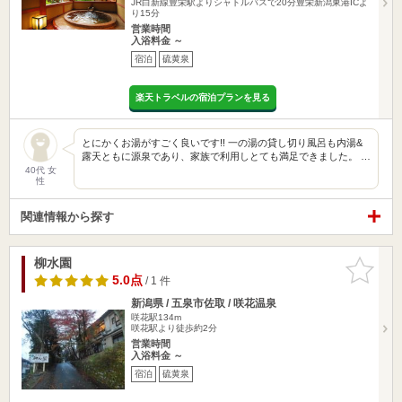
JR白新線豊栄駅よりシャトルバスで20分豊栄新潟東港ICよ
り15分
営業時間
入浴料金 ～
宿泊
硫黄泉
楽天トラベルの宿泊プランを見る
とにかくお湯がすごく良いです!! 一の湯の貸し切り風呂も内湯&
露天ともに源泉であり、家族で利用しとても満足できました。 …
40代 女
性
関連情報から探す
柳水園
お気に入
りに追加
5.0点
/ 1 件
新潟県 / 五泉市佐取 / 咲花温泉
咲花駅134m
咲花駅より徒歩約2分
営業時間
入浴料金 ～
宿泊
硫黄泉