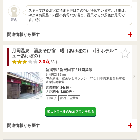
スキーで越後湯沢に泊まる時はこの宿と決めています。理由は、
やはりお風呂！内湯の良質なお湯と、露天からの景色は最高で
す。特に…
匿名
関連情報から探す
月岡温泉 湯あそび宿 曙（あけぼの）（旧 ホテルニ
お気に入
ューあけぼの）
りに追加
3.0点
/ 3 件
新潟県 / 新発田市 / 月岡温泉
月岡駅3.37km
JR白新線 豊栄駅よりタクシー20分日本海東北自動車道
豊栄新潟東港…
営業時間 14:30～
入浴料金 1,000円～
日帰り
宿泊
硫黄泉
楽天トラベルの宿泊プランを見る
関連情報から探す