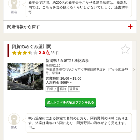
新年会で訪問。約200名の新年会をこなせる温泉旅館は、新潟県
内では、こちらを含め数えるくらいしかないでしょう。過去10年
毎…
匿名
関連情報から探す
阿賀のめぐみ望川閣
お気に入
りに追加
3.5点
/ 5 件
新潟県 / 五泉市 / 咲花温泉
咲花駅116m
JR磐越西線咲花駅からすぐ磐越自動車道安田ICから国道49
号、県道3…
営業時間 10:00～19:00
入浴料金 800円～
日帰り
宿泊
硫黄泉
楽天トラベルの宿泊プランを見る
咲花温泉街にある旅館で名前のとおり、阿賀野川の河畔にありま
す。浴室は建物の６階にあり、阿賀野川の流れがよく見えます。
浴…
匿名