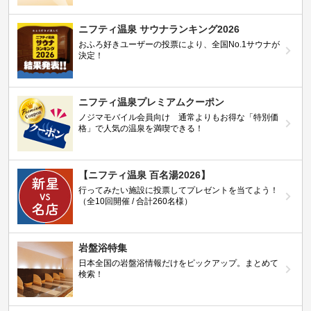
ニフティ温泉 サウナランキング2026
おふろ好きユーザーの投票により、全国No.1サウナが
決定！
ニフティ温泉プレミアムクーポン
ノジマモバイル会員向け 通常よりもお得な「特別価
格」で人気の温泉を満喫できる！
【ニフティ温泉 百名湯2026】
行ってみたい施設に投票してプレゼントを当てよう！
（全10回開催 / 合計260名様）
岩盤浴特集
日本全国の岩盤浴情報だけをピックアップ。まとめて
検索！