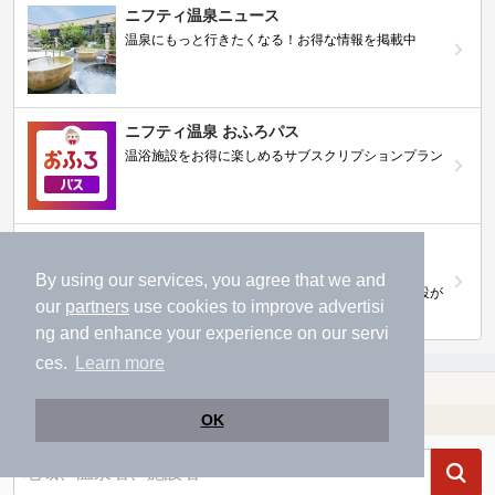
ニフティ温泉ニュース
温泉にもっと行きたくなる！お得な情報を掲載中
ニフティ温泉 おふろパス
温浴施設をお得に楽しめるサブスクリプションプラン
【ニフティライフスタイル株主優待のご案
内】
By using our services, you agree that we and
株主優待制度で人気の温浴施設に行こう！対象施設が
our
partners
use cookies to improve advertisi
拡充されました！
ng and enhance your experience on our servi
ces.
Learn more
温泉TOP
北陸・甲信越
新潟県
硫黄泉が楽しめる新潟県の温泉、日帰り温泉、スーパー銭湯おすすめ
温浴施設を探す
OK