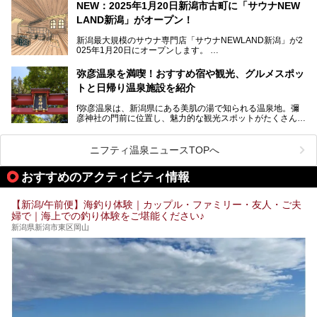
NEW：2025年1月20日新潟市古町に「サウナNEW
温泉ライターとして「温浴」は頻繁に体験していますが、
LAND新潟」がオープン！
「音浴」とは果たしてどんな体験なのでしょう？とても気に
なります。
新潟最大規模のサウナ専門店「サウナNEWLAND新潟」が2
025年1月20日にオープンします。
古町はかつて港町として栄えていた日本海有数の花街。この
街に再び笑顔と賑わいを取り戻し、新たなランドマークとし
なお、宿泊した温泉は日帰り入浴もできる秘湯「越後田中温
弥彦温泉を満喫！おすすめ宿や観光、グルメスポッ
て地域活性化を目指します。
泉 しなの荘」です。こちらについても詳しく紹介します。
トと日帰り温泉施設を紹介
サウナ室のテーマは「海賊船」‥⁉ ユニークなサウナ室を
含む３つのポイントをご紹介！
───
f弥彦温泉は、新潟県にある美肌の湯で知られる温泉地。彌
彦神社の門前に位置し、魅力的な観光スポットがたくさんあ
提供元：一般社団法人 雪国観光舎【PR】
ります。
この記事は一般社団法人 雪国観光舎のPRレポート記事で
この記事では、弥彦温泉の宿泊に最適なおすすめ宿や、日帰
ニフティ温泉ニュースTOPへ
す。
り施設、グルメスポット、弥彦の自然を堪能できる観光スポ
ットをご紹介します。初めての弥彦温泉旅行を計画している
おすすめのアクティビティ情報
方に向けて、弥彦温泉の魅力を存分にお伝えしますので、ぜ
ひ参考にしてみてくださいね！
【新潟/午前便】海釣り体験｜カップル・ファミリー・友人・ご夫
婦で｜海上での釣り体験をご堪能ください♪
新潟県新潟市東区岡山