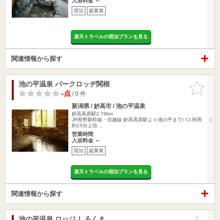
入浴料金 ～
宿泊
硫黄泉
楽天トラベルの宿泊プランを見る
関連情報から探す
池の平温泉 パークロッヂ関根
お気に入
りに追加
-点
/ 0 件
新潟県 / 妙高市 / 池の平温泉
妙高高原駅2.79km
JR長野新幹線・信越線 妙高高原駅より池の平までバス利用
約15分上信…
営業時間
入浴料金 ～
宿泊
硫黄泉
楽天トラベルの宿泊プランを見る
関連情報から探す
池の平温泉 ロッジ しろくま
お気に入