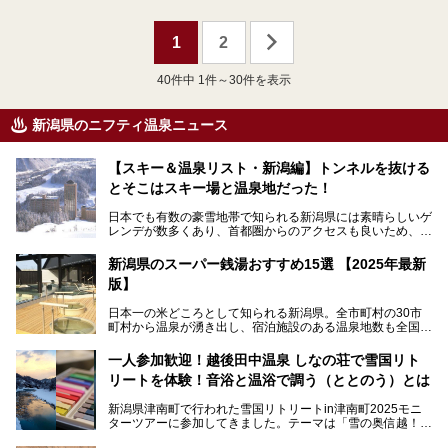
1
2
40
件中 1件～30件を表示
新潟県のニフティ温泉ニュース
【スキー＆温泉リスト・新潟編】トンネルを抜ける
とそこはスキー場と温泉地だった！
日本でも有数の豪雪地帯で知られる新潟県には素晴らしいゲ
レンデが数多くあり、首都圏からのアクセスも良いため、関
東のスキーヤー＆スノーボーダー御用達となっています。ま
た全域にわたって月岡、赤倉、松之山、燕、妙高、岩室など
新潟県のスーパー銭湯おすすめ15選 【2025年最新
など、古くは文豪にも愛された歴史ある老舗温泉地が多いこ
版】
とで知られています。
今回はスキーヤーやスノーボーダーの“滑り疲れ”を癒やすた
日本一の米どころとして知られる新潟県。全市町村の30市
めに訪れたい、新潟県内にあるスキー場そばの温泉地をまと
町村から温泉が湧き出し、宿泊施設のある温泉地数も全国有
めました。
数で、魅力的な温泉がいっぱいの県でもあります。日帰りで
アフタースキーは温泉で決まりですね！
温泉が利用ができる宿泊施設も多く、スーパー銭湯も多彩な
一人参加歓迎！越後田中温泉 しなの荘で雪国リト
サービスを提供する施設がいろいろ。
リートを体験！音浴と温浴で調う（ととのう）とは
観光やレジャーに温泉を組み合わせれば、旅はさらに充実し
ますね。今回は、新潟県でおすすめのスーパー銭湯をご紹介
新潟県津南町で行われた雪国リトリートin津南町2025モニ
します。
ターツアーに参加してきました。テーマは「雪の奥信越！音
浴と温浴で調うリトリート」。