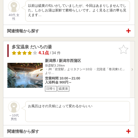
以前は硫黄の匂いがしていましたが、今回はあまりしませんでし
た。しかしお湯は新鮮で素晴らしいです。よく見ると湯の華も見
えます…
40代 女
性
関連情報から探す
多宝温泉 だいろの湯
お気に入
りに追加
4.1点
/ 34 件
新潟県 / 新潟市西蒲区
弥彦駅3.26km
・JR「岩室駅」よりタクシー10分 ・北陸道「巻潟東I.C.」
より…
営業時間 10:00～21:00
入浴料金 900円～
日帰り
硫黄泉
お風呂はその天候によって変わるからいい
～10代
男性
関連情報から探す