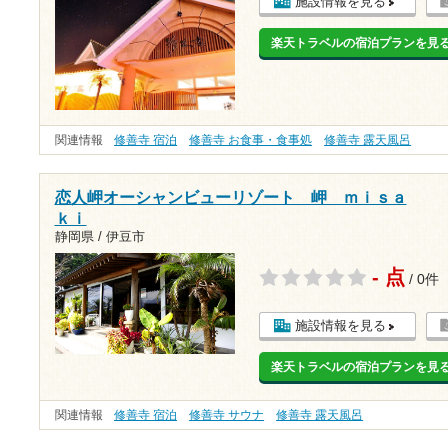
施設情報を見る
楽天トラベルの宿泊プランを見
関連情報
修善寺 宿泊
修善寺 お食事・食事処
修善寺 露天風呂
恋人岬オーシャンビューリゾート 岬 ｍｉｓａ
ｋｉ
静岡県 / 伊豆市
- 点
/ 0件
施設情報を見る
楽天トラベルの宿泊プランを見
関連情報
修善寺 宿泊
修善寺 サウナ
修善寺 露天風呂