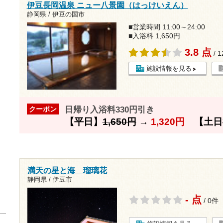
伊豆長岡温泉 ニュー八景園（はっけいえん）
静岡県 / 伊豆の国市
■営業時間 11:00～24:00
■入浴料 1,650円
3.8 点
/ 
施設情報を見る
日帰り入浴料330円引き
クーポン
【平日】
1,650円
→
1,320円
【土日
満天の星と海 瑠璃花
静岡県 / 伊豆市
- 点
/ 0件