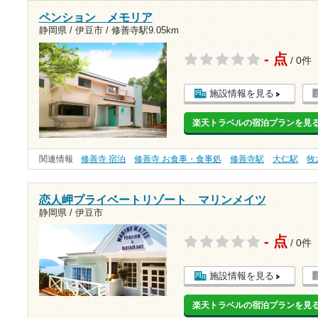
ペンション メモリア
静岡県 / 伊豆市 /
修善寺駅9.05km
- 点
/ 0件
施設情報を見る
楽天トラベルの宿泊プランを見
関連情報
修善寺 宿泊
修善寺 お食事・食事処
修善寺駅
大仁駅
牧
恋人岬プライベートリゾート マリンメイツ
静岡県 / 伊豆市
- 点
/ 0件
施設情報を見る
楽天トラベルの宿泊プランを見