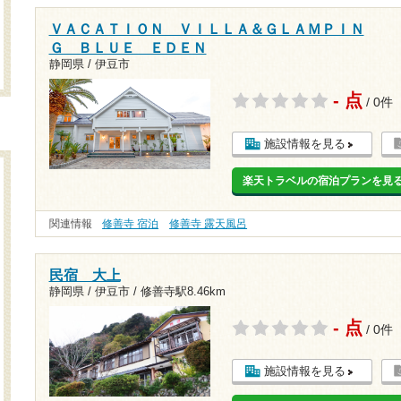
ＶＡＣＡＴＩＯＮ ＶＩＬＬＡ＆ＧＬＡＭＰＩＮ
Ｇ ＢＬＵＥ ＥＤＥＮ
静岡県 / 伊豆市
- 点
/ 0件
施設情報を見る
楽天トラベルの宿泊プランを見
関連情報
修善寺 宿泊
修善寺 露天風呂
民宿 大上
静岡県 / 伊豆市 /
修善寺駅8.46km
- 点
/ 0件
施設情報を見る