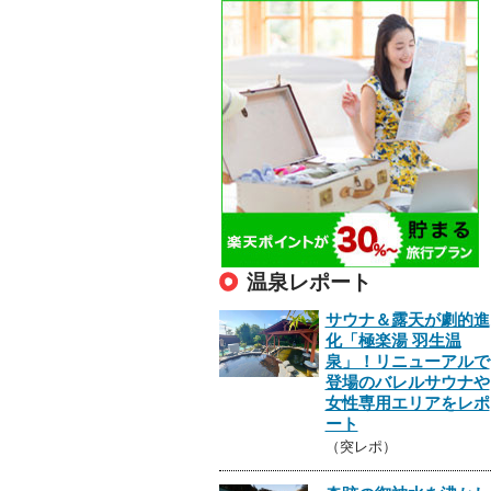
温泉レポート
サウナ＆露天が劇的進
化「極楽湯 羽生温
泉」！リニューアルで
登場のバレルサウナや
女性専用エリアをレポ
ート
（突レポ）