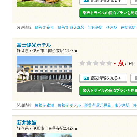
施設情報を見る
楽天トラベルの宿泊プランを見
関連情報
修善寺 宿泊
修善寺 露天風呂
宇佐美駅
伊東駅
南伊東駅
富士陽光ホテル
静岡県 / 伊豆市 /
南伊東駅7.92km
- 点
/ 0件
施設情報を見る
楽天トラベルの宿泊プランを見
関連情報
修善寺 宿泊
修善寺 ホテル
修善寺 露天風呂
南伊東駅
修
新井旅館
静岡県 / 伊豆市 /
修善寺駅2.42km