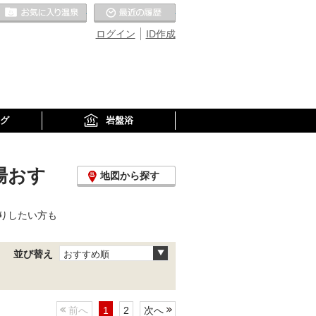
お気に入りの温泉
最近の履歴
ログイン
ID作成
グ
岩盤浴
湯おす
地図から探す
りしたい方も
並び替え
おすすめ順
前へ
1
2
次へ