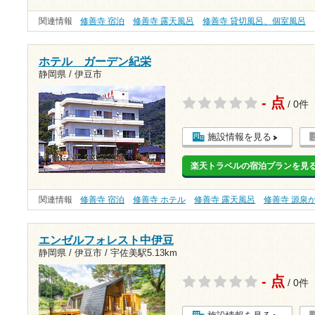
関連情報
修善寺 宿泊
修善寺 露天風呂
修善寺 貸切風呂、個室風呂
ホテル ガーデン紀栄
静岡県 / 伊豆市
- 点
/ 0件
施設情報を見る
楽天トラベルの宿泊プランを見
関連情報
修善寺 宿泊
修善寺 ホテル
修善寺 露天風呂
修善寺 源泉
エンゼルフォレスト中伊豆
静岡県 / 伊豆市 /
宇佐美駅5.13km
- 点
/ 0件