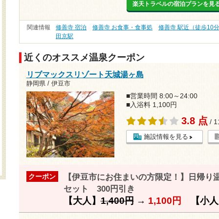
楽天トラベルの宿泊プランを見
関連情報
修善寺 宿泊
修善寺 お食事・食事処
修善寺 駅近（徒歩10
田京駅
近くのオススメ温泉クーポン
リブマックスリゾート天城湯ヶ島
静岡県 / 伊豆市
■営業時間 8:00～24:00
■入浴料 1,100円
3.8 点
/ 
施設情報を見る
【伊豆市にお住まいの方限定！】日帰り
クーポン
セット 300円引き
【大人】
1,400円
→
1,100円
【小人