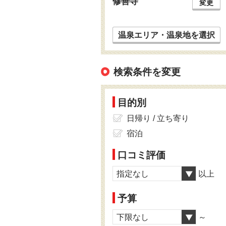
修善寺
変更
温泉エリア・温泉地を選択
検索条件を変更
目的別
日帰り / 立ち寄り
宿泊
口コミ評価
指定なし
以上
予算
下限なし
～