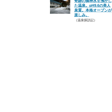
奇跡の御神水を沸かし
た温泉。pH9.6の美人
泉質。本格オープンが
楽しみ。
（温泉探訪記）