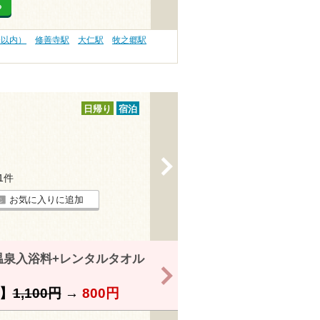
る
分以内）
修善寺駅
大仁駅
牧之郷駅
日帰り
宿泊
>
11件
お気に入りに追加
温泉入浴料+レンタルタオル
>
】
1,100円
→
800円