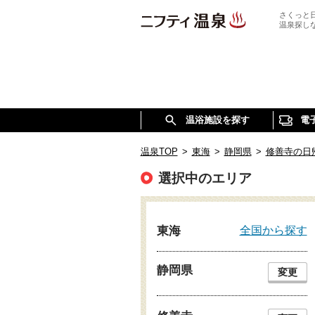
さくっと
温泉探し
温浴施設を探す
電
温泉TOP
>
東海
>
静岡県
>
修善寺の日
選択中のエリア
全国から探す
東海
静岡県
変更