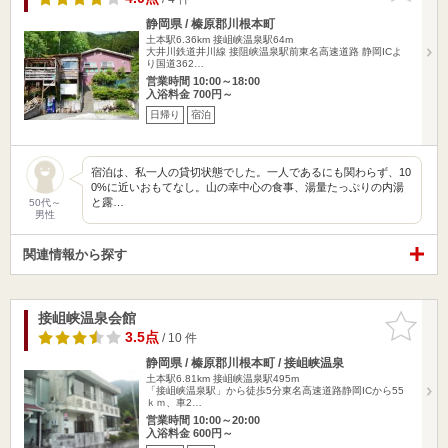
静岡県 / 榛原郡川根本町
土本駅6.36km
接岨峡温泉駅64m
大井川鉄道井川線 接阻峡温泉駅前東名高速道路 静岡ICよ
り国道362…
営業時間 10:00～18:00
入浴料金 700円～
日帰り
宿泊
宿泊は、私一人の貸切状態でした。一人であるにも関わらず、10
0%に近いおもてなし。山の幸中心の食事、湯量たっぷりの内湯
と露…
50代～
男性
関連情報から探す
接岨峡温泉会館
お気に入
りに追加
3.5点
/ 10 件
静岡県 / 榛原郡川根本町 / 接岨峡温泉
土本駅6.81km
接岨峡温泉駅495m
「接岨峡温泉駅」から徒歩5分東名高速道路静岡ICから55
ｋｍ、車2…
営業時間 10:00～20:00
入浴料金 600円～