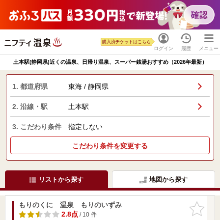
購入済チケットはこちら
ログイン
履歴
メニュー
土本駅(静岡県)近くの温泉、日帰り温泉、スーパー銭湯おすすめ（2026年最新）
1. 都道府県
東海 / 静岡県
2. 沿線・駅
土本駅
3. こだわり条件
指定しない
こだわり条件を変更する
リストから探す
地図から探す
もりのくに 温泉 もりのいずみ
お気に入
りに追加
2.8点
/ 10 件