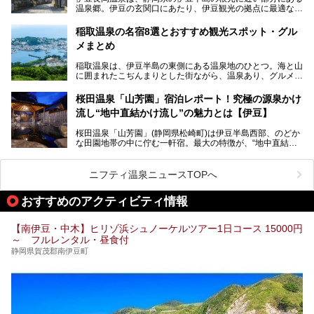
温泉郷。伊豆の玄関口にあたり、伊豆観光の拠点に最適な立
地です。首都圏や名古屋圏からのアクセスが良く、宿泊はも
温泉は海一望の絶景、伊豆の幸満載の食や、全天候型のレジ
ちろん日帰りでも楽しめるのが魅力です。
ャー施設など、現在リニューアルオープンしている施設を中
稲取温泉の名宿8選とおすすめ観光スポット・グル
心に、家族連れでも大人だけでも、おひとりさまでも多彩な
メまとめ
この記事では、伊豆長岡温泉の歴史や魅力、おすすめの宿を
楽しみ方ができる「プレジャーリゾート 伊豆赤沢温泉」を
ピックアップ。周辺の観光・グルメスポットや日帰りで入れ
じっくり紹介します！
稲取温泉は、伊豆半島の東側にある温泉地のひとつ。海と山
る温泉施設も紹介します！
に囲まれたこぢんまりとした街ながら、温泉あり、グルメあ
───
り、見どころも多彩にあり、と魅力たっぷりの場所です。東
提供元：株式会社カトープレジャーグループ【PR】
京からは約2時間30分、直通電車もありアクセスしやすいの
この記事はプレジャーリゾート 伊豆赤沢温泉のPR記事で
桜田温泉「山芳園」宿泊レポート！究極の源泉かけ
もうれしいところ。
す。
流し“地中直結かけ流し”の魅力とは【伊豆】
この記事では、稲取温泉での宿泊におすすめの宿や日帰りで
桜田温泉「山芳園」(静岡県松崎町)は伊豆半島西部、のどか
入れる温泉施設、チェックしたい観光スポットやアクティビ
な田園地帯の中に佇む一軒宿。最大の特徴が、“地中直結か
ティなどを一挙にまとめピックアップ。伊豆稲取温泉を訪れ
け流し”と呼ばれるこの宿独自の湯使い(温泉供給方法)です。
る際の参考にしてくださいね！
地下に眠る源泉を加水・加温・消毒無し、さらには途中過程
で空気にも触れさせることなく浴槽まで提供。「究極の源泉
ニフティ温泉ニュースTOPへ
かけ流し」と言っても決して過言ではありません。
今回、桜田温泉「山芳園」の“温泉”を中心に、その魅力を詳
おすすめのアクティビティ情報
細レポート。また口コミの評判も非常に高い宿であり、客室
や食事も併せて徹底紹介します！
【南伊豆・中木】ヒリゾ浜シュノーケルツアー1日コース 15000円
～ フルレンタル・昼食付
静岡県賀茂郡南伊豆町