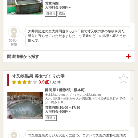
営業時間
入浴料金 500円～
日帰り
宿泊
大井川鐵道の奥大井周遊きっぷ2日目で寸又峡の夢の吊橋を見た
帰りに寄らせていただきました。寸又峡のどこの温泉へ寄ろうか
悩んで…
50代～
男性
関連情報から探す
寸又峡温泉 美女づくりの湯
お気に入
りに追加
3.9点
/ 32 件
静岡県 / 榛原郡川根本町
土本駅4.70km
アプトいちしろ駅2.61km
大井川鉄道千頭駅から大井川鉄道バス寸又峡温泉行きで40
分、終点下車、…
営業時間 10:00～17:30
入浴料金 600円～
日帰り
寸又峡温泉のカジカ沢近くに建つ、ログハウス風の素朴な風情の