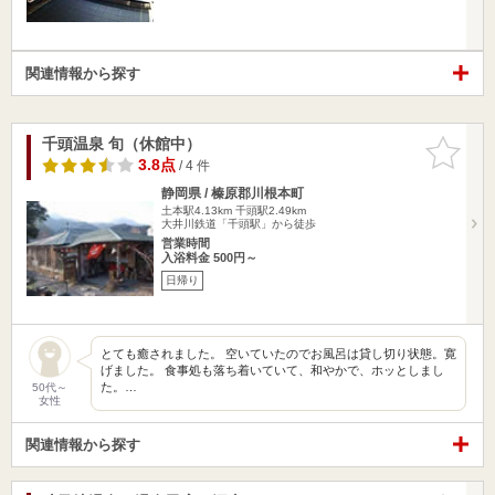
関連情報から探す
千頭温泉 旬（休館中）
お気に入
りに追加
3.8点
/ 4 件
静岡県 / 榛原郡川根本町
土本駅4.13km
千頭駅2.49km
大井川鉄道「千頭駅」から徒歩
営業時間
入浴料金 500円～
日帰り
とても癒されました。 空いていたのでお風呂は貸し切り状態。寛
げました。 食事処も落ち着いていて、和やかで、ホッとしまし
た。…
50代～
女性
関連情報から探す