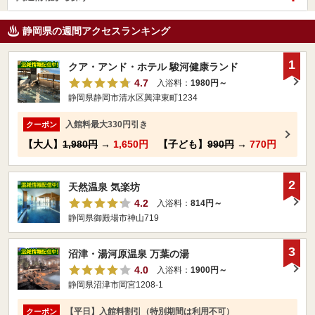
静岡県の週間アクセスランキング
1
クア・アンド・ホテル 駿河健康ランド
4.7
入浴料：
1980円～
静岡県静岡市清水区興津東町1234
入館料最大330円引き
クーポン
【大人】
1,980円
→
1,650円
【子ども】
990円
→
770円
2
天然温泉 気楽坊
4.2
入浴料：
814円～
静岡県御殿場市神山719
3
沼津・湯河原温泉 万葉の湯
4.0
入浴料：
1900円～
静岡県沼津市岡宮1208-1
【平日】入館料割引（特別期間は利用不可）
クーポン