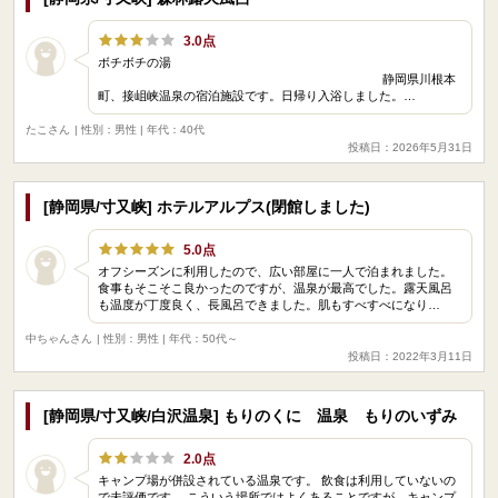
3.0点
ボチボチの湯
静岡県川根本
町、接岨峡温泉の宿泊施設です。日帰り入浴しました。…
たこさん
| 性別：男性 | 年代：40代
投稿日：2026年5月31日
[静岡県/寸又峡] ホテルアルプス(閉館しました)
5.0点
オフシーズンに利用したので、広い部屋に一人で泊まれました。
食事もそこそこ良かったのですが、温泉が最高でした。露天風呂
も温度が丁度良く、長風呂できました。肌もすべすべになり…
中ちゃんさん
| 性別：男性 | 年代：50代～
投稿日：2022年3月11日
[静岡県/寸又峡/白沢温泉] もりのくに 温泉 もりのいずみ
2.0点
キャンプ場が併設されている温泉です。 飲食は利用していないの
で未評価です。 こういう場所ではよくあることですが、キャンプ