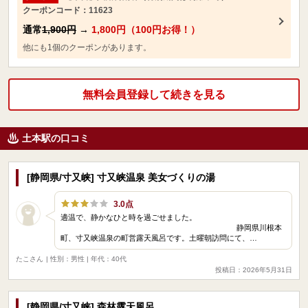
クーポンコード：11623
通常
1,900円
→
1,800円（100円お得！）
他にも1個のクーポンがあります。
無料会員登録して続きを見る
土本駅の口コミ
[静岡県/寸又峡] 寸又峡温泉 美女づくりの湯
3.0点
適温で、静かなひと時を過ごせました。
静岡県川根本
町、寸又峡温泉の町営露天風呂です。土曜朝訪問にて、…
たこさん
| 性別：男性 | 年代：40代
投稿日：2026年5月31日
[静岡県/寸又峡] 森林露天風呂