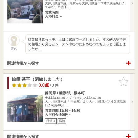
大井川鐵道本線千頭駅から大井川鐵道バス寸又峡温泉行き
で40分、終点下…
営業時間
入浴料金 ～
紅葉祭り真っ只中、土日に家族で一泊しました。寸又峡の宿全体
の相場から見るとシーズン中なのに安めなのでちょっと心配しま
したが…
匿名
関連情報から探す
旅籠 甚平（閉館しました）
お気に入
りに追加
3.0点
/ 3 件
静岡県 / 榛原郡川根本町
土本駅4.68km
アプトいちしろ駅2.47km
大井川鉄道本線「 千頭駅」より大井川鐵道バス寸又峡温泉
行き利用40分…
営業時間 11:30～14:30
入浴料金 500円～
日帰り
宿泊
関連情報から探す