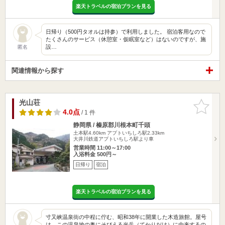
楽天トラベルの宿泊プランを見る
日帰り（500円タオルは持参）で利用しました。 宿泊客用なので
たくさんのサービス（休憩室・仮眠室など）はないのですが、施
設…
匿名
関連情報から探す
光山荘
お気に入
りに追加
4.0点
/ 1 件
静岡県 / 榛原郡川根本町千頭
土本駅4.60km
アプトいちしろ駅2.33km
大井川鉄道アプトいちしろ駅より車
営業時間 11:00～17:00
入浴料金 500円～
日帰り
宿泊
楽天トラベルの宿泊プランを見る
寸又峡温泉街の中程に佇む、昭和38年に開業した木造旅館。屋号
は、この温泉地の奥にそびえる光岳（てかりだけ）に由来するの