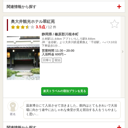
関連情報から探す
奥大井観光ホテル翠紅苑
お気に入
りに追加
3.5点
/ 12 件
静岡県 / 榛原郡川根本町
土本駅11.44km
アプトいちしろ駅8.84km
JR「金谷駅」より大井川鉄道乗換え「千頭駅」へバス10分
下車徒歩1分…
営業時間 11:30～20:00
入浴料金 600円～
日帰り
宿泊
楽天トラベルの宿泊プランを見る
温泉博士にて入浴させて頂きました。館内はとてもきれいで大浴
場に向かう途中におしゃれな食堂が見え宿泊する人をうらやまし
く思い…
匿名
関連情報から探す