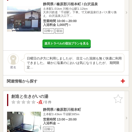
静岡県 / 榛原郡川根本町 / 白沢温泉
土本駅1.01km
川根小山駅1.12km
大井川鉄道「千頭駅」下車。寸又峡温泉行きバス乗り換
え、白沢温泉入口下…
営業時間 10:00～20:00
入浴料金 1,000円～
日帰り
宿泊
楽天トラベルの宿泊プランを見る
日曜日の夕方に利用しましたが、 目立った混雑も無く快適に利用
できました。 確かに塩素のにおいは気になりましたが、 期間限
定…
匿名
関連情報から探す
創造と生きがいの湯
お気に入
りに追加
-点
/ 0 件
静岡県 / 榛原郡川根本町
土本駅3.43km
千頭駅385m
営業時間 13:00～20:00
入浴料金 ～
日帰り