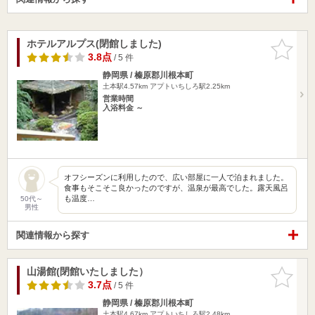
ホテルアルプス(閉館しました)
お気に入
りに追加
3.8点
/ 5 件
静岡県 / 榛原郡川根本町
土本駅4.57km
アプトいちしろ駅2.25km
営業時間
入浴料金 ～
オフシーズンに利用したので、広い部屋に一人で泊まれました。
食事もそこそこ良かったのですが、温泉が最高でした。露天風呂
も温度…
50代～
男性
関連情報から探す
山湯館(閉館いたしました）
お気に入
りに追加
3.7点
/ 5 件
静岡県 / 榛原郡川根本町
土本駅4.67km
アプトいちしろ駅2.48km