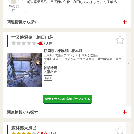
町営露天風呂。日曜日の午後、利用してみました。 寸又峡温…
40代 男
性
関連情報から探す
寸又峡温泉 朝日山荘
お気に入
りに追加
-点
/ 0 件
静岡県 / 榛原郡川根本町
土本駅4.73km
アプトいちしろ駅2.53km
大井川鉄道 千頭駅からバスで４０分 寸又峡温泉下車２
分
営業時間
入浴料金 ～
宿泊
楽天トラベルの宿泊プランを見る
関連情報から探す
森林露天風呂
お気に入
りに追加
4.0点
/ 4 件