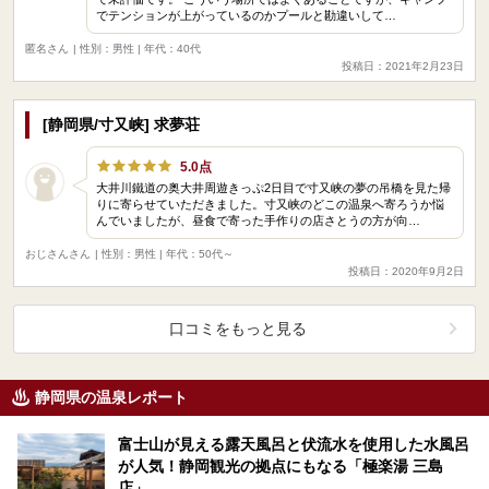
でテンションが上がっているのかプールと勘違いして…
匿名さん
| 性別：男性 | 年代：40代
投稿日：2021年2月23日
[静岡県/寸又峡] 求夢荘
5.0点
大井川鐵道の奥大井周遊きっぷ2日目で寸又峡の夢の吊橋を見た帰
りに寄らせていただきました。寸又峡のどこの温泉へ寄ろうか悩
んでいましたが、昼食で寄った手作りの店さとうの方が向…
おじさんさん
| 性別：男性 | 年代：50代～
投稿日：2020年9月2日
口コミをもっと見る
静岡県の温泉レポート
富士山が見える露天風呂と伏流水を使用した水風呂
が人気！静岡観光の拠点にもなる「極楽湯 三島
店」