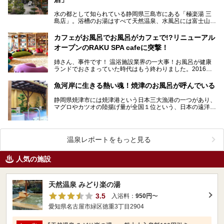
水の都として知られている静岡県三島市にある「極楽湯 三
島店」。浴槽のお湯はすべて天然温泉、水風呂には富士山の
伏流水を使用しています。お天気が良ければ露天風呂から…
カフェがお風呂でお風呂がカフェで!?リニューアル
オープンのRAKU SPA cafeに突撃！
姉さん、事件です！ 温浴施設業界の一大事！お風呂が健康
ランドでおさまっていた時代はもう終わりました。2016年8
月9日、「極楽湯 浜松佐鳴台店」がリニューアル…
魚河岸に生きる熱い魂！焼津のお風呂が呼んでいる
静岡県焼津市には焼津港という日本三大漁港の一つがあり、
マグロやカツオの陸揚げ量が全国１位という、日本の遠洋漁
業の大きな拠点とも言える場所でもあります。そう、海の…
温泉レポートをもっと見る
人気の施設
天然温泉 みどり楽の湯
3.5
入浴料：
950円
〜
愛知県名古屋市緑区徳重3丁目2904