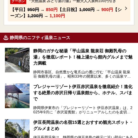
『天然温泉 みどり楽の湯』一般大人入泉料100円引き
クーポン
【平日】
950円
→
850円
【土日祝】
1,000円
→
900円
【シ
ーズン】
1,200円
→
1,100円
静岡県のニフティ温泉ニュース
静岡のガチな秘湯「平山温泉 龍泉荘 御殿乳母の
湯」を徹底レポート！極上湯から館内グルメまで魅
力満載
静岡市葵区、自然豊かな竜爪山の麓に佇む「平山温泉 龍泉
荘 御殿乳母の湯」。昭和33年の開業以来、多くの温泉マニ
アや地元の方々に愛され続けている、知る人ぞ知る鄙び系の
極上温泉です。お湯はもちろん、実はグルメも揃っているん
プレジャーリゾート伊豆赤沢温泉を徹底紹介！進化
です。多くのファンを持つ、その圧倒的なこだわりと魅力を
する絶景の赤沢日帰り温泉館から、ホテル、スパま
解説します。
で
静岡県伊東市の「プレジャーリゾート 伊豆赤沢温泉」は、2
025年9月に「赤沢迎賓館」がリニューアルしたのを皮切り
に、12月には「赤沢温泉ホテル」、「赤沢日帰り温泉
館」、「RED 28 HOTEL」がリニューアル。さらにこのあ
伊豆長岡温泉の名宿15選とおすすめ観光スポット・
とグランピング施設のGRAX EARTH FIELD（グラックスア
グルメまとめ
ースフィールド）、大型屋内アミューズメント施設のPLEA
SURE ARENA（プレジャーアリーナ）がぞくぞくオープン
伊豆長岡温泉は、静岡県の伊豆半島の根元に近い部分にある
予定。