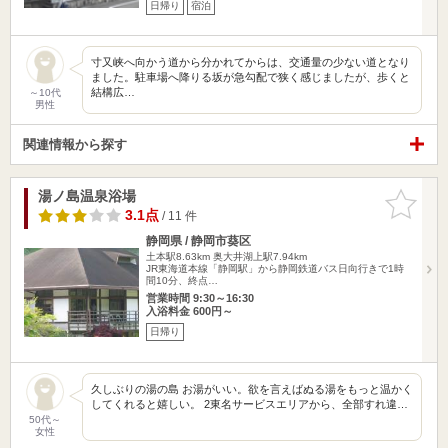
日帰り
宿泊
寸又峡へ向かう道から分かれてからは、交通量の少ない道となり
ました。駐車場へ降りる坂が急勾配で狭く感じましたが、歩くと
結構広…
～10代
男性
関連情報から探す
湯ノ島温泉浴場
お気に入
りに追加
3.1点
/ 11 件
静岡県 / 静岡市葵区
土本駅8.63km
奥大井湖上駅7.94km
JR東海道本線「静岡駅」から静岡鉄道バス日向行きで1時
間10分、終点…
営業時間 9:30～16:30
入浴料金 600円～
日帰り
久しぶりの湯の島 お湯がいい。欲を言えばぬる湯をもっと温かく
してくれると嬉しい。 2東名サービスエリアから、全部すれ違…
50代～
女性