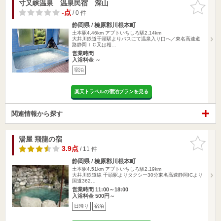
寸又峡温泉 温泉民宿 深山
お気に入
りに追加
-点
/ 0 件
静岡県 / 榛原郡川根本町
土本駅4.46km
アプトいちしろ駅2.14km
大井川鉄道千頭駅よりバスにて温泉入り口へ／東名高速道
路静岡ＩＣ又は相…
営業時間
入浴料金 ～
宿泊
楽天トラベルの宿泊プランを見る
関連情報から探す
湯屋 飛龍の宿
お気に入
りに追加
3.9点
/ 11 件
静岡県 / 榛原郡川根本町
土本駅4.51km
アプトいちしろ駅2.19km
大井川鉄道線 千頭駅よりタクシー30分東名高速静岡ICより
国道362…
営業時間 11:00～18:00
入浴料金 500円～
日帰り
宿泊