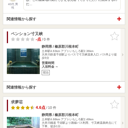
だ…
40代 男
性
関連情報から探す
ペンション寸又峡
お気に入
りに追加
-点
/ 0 件
静岡県 / 榛原郡川根本町
土本駅4.63km
アプトいちしろ駅2.36km
大井川鉄道千頭駅よりバスで寸又峡温泉入口 バス停より徒
歩5分
営業時間
入浴料金 ～
宿泊
関連情報から探す
求夢荘
お気に入
りに追加
4.6点
/ 10 件
静岡県 / 榛原郡川根本町
土本駅4.68km
アプトいちしろ駅2.49km
大井川鐵道 千頭駅より路線バス利用、寸又峡温泉終点にて
下車、徒歩1分…