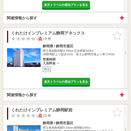
楽天トラベルの宿泊プランを見る
関連情報から探す
くれたけインプレミアム静岡アネックス
お気に入
りに追加
-点
/ 0 件
静岡県 / 静岡市葵区
県立美術館前駅4.76km
日吉町駅349m
JR静岡駅より徒歩10分、富士山静岡空港より車で45分
営業時間
入浴料金 ～
宿泊
楽天トラベルの宿泊プランを見る
関連情報から探す
くれたけインプレミアム静岡駅前
お気に入
りに追加
-点
/ 0 件
静岡県 / 静岡市葵区
県立美術館前駅5.04km
静岡駅265m