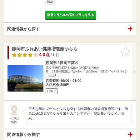
宿泊
楽天トラベルの宿泊プランを見る
関連情報から探す
静岡市ふれあい健康増進館ゆらら
お気に入
りに追加
4.0点
/ 1 件
静岡県 / 静岡市葵区
県立美術館前駅3.92km
草薙駅3.70km
車：JR静岡駅前から約8Km（約20分） 静清バイパス千代
田上土I…
営業時間 10:00～21:00
入浴料金 500円～
日帰り
巨大な屋内プールとジムを有する静岡市の健康増進施設です。源
泉はph10.8のアルカリ泉とのことですが、湧出量が少なく、温
泉…
～10代
男性
関連情報から探す