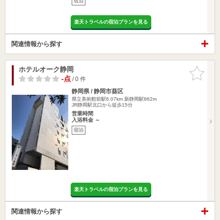
宿泊
楽天トラベルの宿泊プランを見る
関連情報から探す
ホテルオーク静岡
お気に入
りに追加
-点
/ 0 件
静岡県 / 静岡市葵区
県立美術館前駅6.07km
新静岡駅862m
JR静岡駅北口から徒歩15分
営業時間
入浴料金 ～
宿泊
楽天トラベルの宿泊プランを見る
関連情報から探す