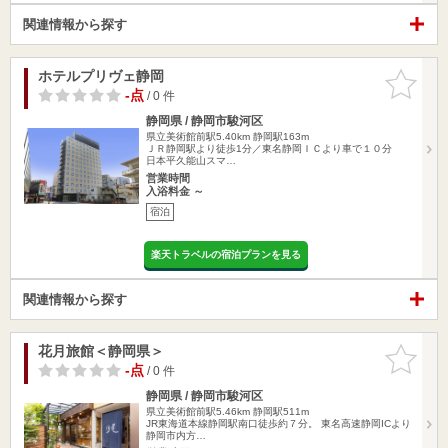
関連情報から探す
ホテルプリヴェ静岡
お気に入
りに追加
-点
/ 0 件
静岡県 / 静岡市駿河区
県立美術館前駅5.40km
静岡駅163m
ＪＲ静岡駅より徒歩1分／東名静岡ＩＣより車で１０分
日本平久能山スマ…
営業時間
入浴料金 ～
宿泊
楽天トラベルの宿泊プランを見る
関連情報から探す
花月旅館＜静岡県＞
お気に入
りに追加
-点
/ 0 件
静岡県 / 静岡市駿河区
県立美術館前駅5.46km
静岡駅511m
JR東海道本線静岡駅南口徒歩約７分。 東名高速静岡ICより
静岡市内方…