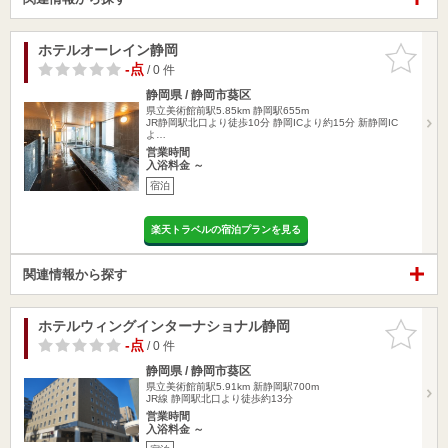
ホテルオーレイン静岡
お気に入
りに追加
-点
/ 0 件
静岡県 / 静岡市葵区
県立美術館前駅5.85km
静岡駅655m
JR静岡駅北口より徒歩10分 静岡ICより約15分 新静岡IC
よ…
営業時間
入浴料金 ～
宿泊
楽天トラベルの宿泊プランを見る
関連情報から探す
ホテルウィングインターナショナル静岡
お気に入
りに追加
-点
/ 0 件
静岡県 / 静岡市葵区
県立美術館前駅5.91km
新静岡駅700m
JR線 静岡駅北口より徒歩約13分
営業時間
入浴料金 ～