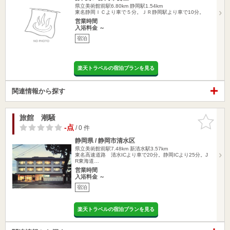
県立美術館前駅6.80km
静岡駅1.54km
東名静岡ＩＣより車で５分。ＪＲ静岡駅より車で10分。
営業時間
入浴料金 ～
宿泊
楽天トラベルの宿泊プランを見る
関連情報から探す
旅館 潮騒
お気に入
りに追加
-点
/ 0 件
静岡県 / 静岡市清水区
県立美術館前駅7.48km
新清水駅3.57km
東名高速道路 清水ICより車で20分。静岡ICより25分。J
R東海道…
営業時間
入浴料金 ～
宿泊
楽天トラベルの宿泊プランを見る