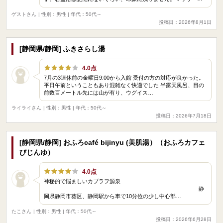
ゲストさん
| 性別：男性 | 年代：50代～
投稿日：2026年8月1日
[静岡県/静岡] ふきさらし湯
4.0点
7月の3連休前の金曜日9:00から入館 受付の方の対応が良かった。
平日午前ということもあり混雑なく快適でした 半露天風呂、目の
前数百メートル先には山が有り、ウグイス…
ライライさん
| 性別：男性 | 年代：50代～
投稿日：2026年7月18日
[静岡県/静岡] おふろcafé bijinyu (美肌湯）（おふろカフェ
びじんゆ）
4.0点
神秘的で悩ましいカブラヲ源泉
静
岡県静岡市葵区、静岡駅から車で10分位の少し中心部…
たこさん
| 性別：男性 | 年代：50代～
投稿日：2026年6月28日