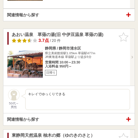
関連情報から探す
あおい温泉 草薙の湯(旧 中伊豆温泉 草薙の湯)
お気に入
りに追加
3.7点
/ 20 件
静岡県 / 静岡市清水区
県立美術館前駅1.05km
草薙駅477m
JR東海道本線 草薙駅より徒歩5分
営業時間 10:00～23:30
入浴料金 950円～
日帰り
キレイでゆっくりできる
50代～
男性
関連情報から探す
東静岡天然温泉 柚木の郷（ゆのきのさと）
お気に入