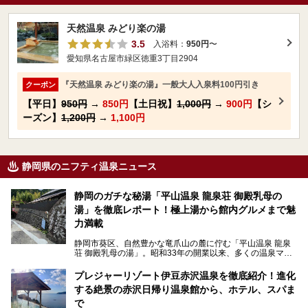
天然温泉 みどり楽の湯
3.5
入浴料：
950円
〜
愛知県名古屋市緑区徳重3丁目2904
『天然温泉 みどり楽の湯』一般大人入泉料100円引き
クーポン
【平日】
950円
→
850円
【土日祝】
1,000円
→
900円
【シ
ーズン】
1,200円
→
1,100円
静岡県のニフティ温泉ニュース
静岡のガチな秘湯「平山温泉 龍泉荘 御殿乳母の
湯」を徹底レポート！極上湯から館内グルメまで魅
力満載
静岡市葵区、自然豊かな竜爪山の麓に佇む「平山温泉 龍泉
荘 御殿乳母の湯」。昭和33年の開業以来、多くの温泉マニ
アや地元の方々に愛され続けている、知る人ぞ知る鄙び系の
極上温泉です。お湯はもちろん、実はグルメも揃っているん
プレジャーリゾート伊豆赤沢温泉を徹底紹介！進化
です。多くのファンを持つ、その圧倒的なこだわりと魅力を
する絶景の赤沢日帰り温泉館から、ホテル、スパま
解説します。
で