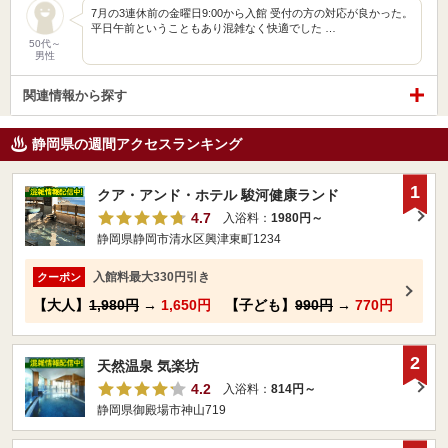
7月の3連休前の金曜日9:00から入館 受付の方の対応が良かった。
平日午前ということもあり混雑なく快適でした …
50代～
男性
関連情報から探す
静岡県の週間アクセスランキング
1
クア・アンド・ホテル 駿河健康ランド
4.7
入浴料：
1980円～
静岡県静岡市清水区興津東町1234
入館料最大330円引き
クーポン
【大人】
1,980円
→
1,650円
【子ども】
990円
→
770円
2
天然温泉 気楽坊
4.2
入浴料：
814円～
静岡県御殿場市神山719