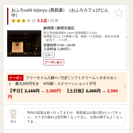
おふろcafé bijinyu (美肌湯）（おふろカフェびじん
お気に入
ゆ）
りに追加
3.2点
/ 72 件
静岡県 / 静岡市葵区
県立美術館前駅6.14km
新静岡駅2.12km
静岡駅北口より9番乗り場、静鉄バス安部線・美和大谷線
「妙見下」バス停…
営業時間 5:00～24:00
入浴料金 1,480円～
日帰り
クーポンあり
フリータイム入館+いでぼくソフトクリーム＋タオルセッ
クーポン
ト 最大285円引き ※印刷・スクリーンショット不可
【平日】
2,165円
→
2,080円
【土日祝】
2,365円
→
2,080
円
市内の温泉は色々行ってますが、美肌湯はお湯の質がいいですｙ
ｏ。 カラダの疲れは翌日軽くなってるし、お肌の調子もよくなっ
てき…
匿名