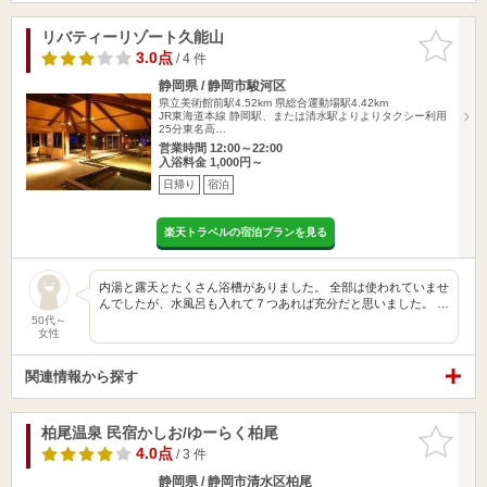
リバティーリゾート久能山
お気に入
りに追加
3.0点
/ 4 件
静岡県 / 静岡市駿河区
県立美術館前駅4.52km
県総合運動場駅4.42km
JR東海道本線 静岡駅、または清水駅よりよりタクシー利用
25分東名高…
営業時間 12:00～22:00
入浴料金 1,000円～
日帰り
宿泊
楽天トラベルの宿泊プランを見る
内湯と露天とたくさん浴槽がありました。 全部は使われていませ
んでしたが、水風呂も入れて７つあれば充分だと思いました。 …
50代～
女性
関連情報から探す
柏尾温泉 民宿かしお/ゆーらく柏尾
お気に入
りに追加
4.0点
/ 3 件
静岡県 / 静岡市清水区柏尾