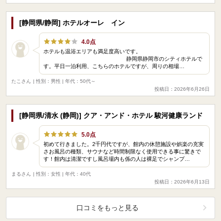
[静岡県/静岡] ホテルオーレ イン
4.0点
ホテルも温浴エリアも満足度高いです。
静岡県静岡市のシティホテルで
す。平日一泊利用、こちらのホテルですが、周りの相場…
たこさん
| 性別：男性 | 年代：50代～
投稿日：2026年6月26日
[静岡県/清水 (静岡)] クア・アンド・ホテル 駿河健康ランド
5.0点
初めて行きました。2千円代ですが、館内の休憩施設や娯楽の充実
さお風呂の種類、サウナなど時間制限なく使用できる事に驚きで
す！館内は清潔ですし風呂場内も係の人は裸足でシャンプ…
まるさん
| 性別：女性 | 年代：40代
投稿日：2026年6月13日
口コミをもっと見る