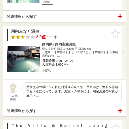
日帰り
関連情報から探す
用宗みなと温泉
お気に入
りに追加
2.9点
/ 25 件
静岡県 / 静岡市駿河区
県立美術館前駅10.53km
用宗駅805m
・電車 【JR静岡駅】より２駅７分、【JR用宗駅】下車徒
歩約11分 …
営業時間 9:00～24:00
入浴料金 1,000円～
日帰り
用宗漁港の横に作られた日帰り温泉です。用宗港は、漁船が停泊
する入江になっています。浴室への廊下には、用宗漁港の写真が
展示さ…
～10代
男性
関連情報から探す
Ｔｈｅ Ｖｉｌｌａ ＆ Ｂａｒｒｅｌ Ｌｏｕｎｇ
お気に入