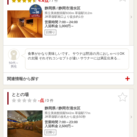
4.6点
/ 7 件
静岡県 / 静岡市清水区
県立美術館前駅630m
草薙駅312m
JR草薙駅南口より徒歩約1分
営業時間 7:00～24:00
入浴料金 1,000円～
日帰り
食事がかなり美味しいです。 サウナは黙浴の月におしゃべりOK
の太陽 それぞれコンセプトが違い サウナーには満足出来る…
50代～
男性
関連情報から探す
ととの場
お気に入
りに追加
-点
/ 0 件
静岡県 / 静岡市清水区
県立美術館前駅642m
草薙駅77m
JR草薙駅の改札から徒歩50秒
営業時間 7:00～23:00
入浴料金 2,500円～
日帰り