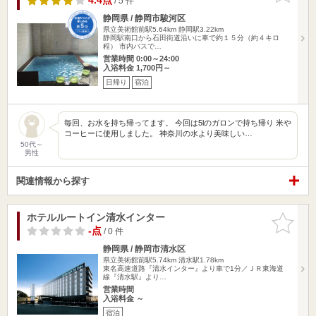
4.4点
/ 5 件
静岡県 / 静岡市駿河区
県立美術館前駅5.64km
静岡駅3.22km
静岡駅南口から石田街道沿いに車で約１５分（約４キロ
程） 市内バスで…
営業時間 0:00～24:00
入浴料金 1,700円～
日帰り
宿泊
毎回、お水を持ち帰ってます。 今回は5lのガロンで持ち帰り 米や
コーヒーに使用しました。 神奈川の水より美味しい…
50代～
男性
関連情報から探す
ホテルルートイン清水インター
お気に入
りに追加
-点
/ 0 件
静岡県 / 静岡市清水区
県立美術館前駅5.74km
清水駅1.78km
東名高速道路『清水インター』より車で1分／ＪＲ東海道
線『清水駅』より…
営業時間
入浴料金 ～
宿泊