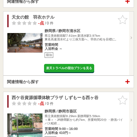
関連情報から探す
天女の館 羽衣ホテル
お気に入
りに追加
-点
/ 0 件
静岡県 / 静岡市清水区
県立美術館前駅7.61km
新清水駅3.97km
東名高速清水ICより三保方面へ、羽衣の松を目標に。
営業時間
入浴料金 ～
宿泊
楽天トラベルの宿泊プランを見る
関連情報から探す
西ケ谷資源循環体験プラザ しずもーる西ヶ谷
お気に入
りに追加
-点
/ 0 件
静岡県 / 静岡市葵区
県立美術館前駅8.29km
新静岡駅5.58km
＜車＞・JR静岡駅から約7km、所要時間20分 ・静清バイ
パス昭府…
営業時間 9:00～16:00
入浴料金 410円～