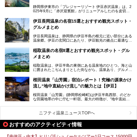
静岡県伊東市の「プレジャーリゾート 伊豆赤沢温泉」は、2
025年9月に「赤沢迎賓館」がリニューアルしたのを皮切り
に、12月には「赤沢温泉ホテル」、「赤沢日帰り温泉
館」、「RED 28 HOTEL」がリニューアル。さらにこのあ
伊豆長岡温泉の名宿15選とおすすめ観光スポット・
とグランピング施設のGRAX EARTH FIELD（グラックスア
グルメまとめ
ースフィールド）、大型屋内アミューズメント施設のPLEA
SURE ARENA（プレジャーアリーナ）がぞくぞくオープン
伊豆長岡温泉は、静岡県の伊豆半島の根元に近い部分にある
予定。
温泉郷。伊豆の玄関口にあたり、伊豆観光の拠点に最適な立
地です。首都圏や名古屋圏からのアクセスが良く、宿泊はも
温泉は海一望の絶景、伊豆の幸満載の食や、全天候型のレジ
ちろん日帰りでも楽しめるのが魅力です。
ャー施設など、現在リニューアルオープンしている施設を中
稲取温泉の名宿8選とおすすめ観光スポット・グル
心に、家族連れでも大人だけでも、おひとりさまでも多彩な
メまとめ
この記事では、伊豆長岡温泉の歴史や魅力、おすすめの宿を
楽しみ方ができる「プレジャーリゾート 伊豆赤沢温泉」を
ピックアップ。周辺の観光・グルメスポットや日帰りで入れ
じっくり紹介します！
稲取温泉は、伊豆半島の東側にある温泉地のひとつ。海と山
る温泉施設も紹介します！
に囲まれたこぢんまりとした街ながら、温泉あり、グルメあ
───
り、見どころも多彩にあり、と魅力たっぷりの場所です。東
提供元：株式会社カトープレジャーグループ【PR】
京からは約2時間30分、直通電車もありアクセスしやすいの
この記事はプレジャーリゾート 伊豆赤沢温泉のPR記事で
桜田温泉「山芳園」宿泊レポート！究極の源泉かけ
もうれしいところ。
す。
流し“地中直結かけ流し”の魅力とは【伊豆】
この記事では、稲取温泉での宿泊におすすめの宿や日帰りで
桜田温泉「山芳園」(静岡県松崎町)は伊豆半島西部、のどか
入れる温泉施設、チェックしたい観光スポットやアクティビ
な田園地帯の中に佇む一軒宿。最大の特徴が、“地中直結か
ティなどを一挙にまとめピックアップ。伊豆稲取温泉を訪れ
け流し”と呼ばれるこの宿独自の湯使い(温泉供給方法)です。
る際の参考にしてくださいね！
地下に眠る源泉を加水・加温・消毒無し、さらには途中過程
で空気にも触れさせることなく浴槽まで提供。「究極の源泉
ニフティ温泉ニュースTOPへ
かけ流し」と言っても決して過言ではありません。
今回、桜田温泉「山芳園」の“温泉”を中心に、その魅力を詳
おすすめのアクティビティ情報
細レポート。また口コミの評判も非常に高い宿であり、客室
や食事も併せて徹底紹介します！
【南伊豆・中木】ヒリゾ浜シュノーケルツアー1日コース 15000円