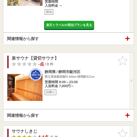
営業時間
入浴料金 ～
宿泊
楽天トラベルの宿泊プランを見る
関連情報から探す
泉サウナ【貸切サウナ】
お気に入
りに追加
-点
/ 0 件
静岡県 / 静岡市駿河区
県立美術館前駅5.64km
静岡駅421m
営業時間 8:00～23:59
入浴料金 7,000円～
日帰り
関連情報から探す
サウナしきじ
お気に入
りに追加