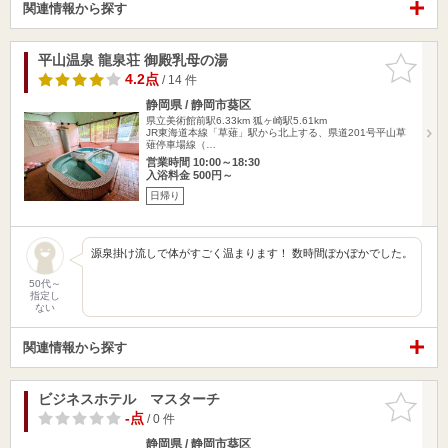
関連情報から探す
平山温泉 龍泉荘 御殿乳母の湯
お気に入
りに追加
4.2点
/ 14 件
静岡県 / 静岡市葵区
県立美術館前駅6.33km
狐ヶ崎駅5.61km
JR東海道本線「草薙」駅から北上する、県道201号平山草
薙停車場線（…
営業時間 10:00～18:30
入浴料金 500円～
日帰り
源泉掛け流しで体がすごく温まります！ 数時間ぽかぽかでした。
50代～
指定し
ない
関連情報から探す
ビジネスホテル マスターチ
お気に入
りに追加
-点
/ 0 件
静岡県 / 静岡市葵区