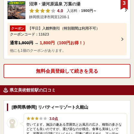
3
沼津・湯河原温泉 万葉の湯
4.0
入浴料：
1900円～
静岡県沼津市岡宮1208-1
【平日】入館料割引（特別期間は利用不可）
クーポン
クーポンコード：11623
通常
1,900円
→
1,800円（100円お得！）
他にも1個のクーポンがあります。
無料会員登録して続きを見る
県立美術館前駅の口コミ
[静岡県/静岡] リバティーリゾート久能山
3.0点
空いてます。施設の趣ある雰囲気とお風呂の広さ、種類の多さな
どとても良いのですが、運び湯なのが残念。食事も美味しいで
す。岩盤浴は記憶にないくらい、印象に残りません。マッサー…