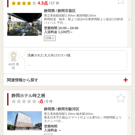
りに追加
4.3点
/ 57 件
静岡県 / 静岡市葵区
県立美術館前駅2.80km
東静岡駅160m
静岡鉄道「柚木」駅より徒歩4分東静岡駅より徒歩1分静清
バイパス 千代…
営業時間 10:00～24:00
入浴料金 1,100円～
日帰り
洗練された大人向けのスパ銭
…
40代 男
性
関連情報から探す
静岡ホテル時之栖
お気に入
りに追加
-点
/ 0 件
静岡県 / 静岡市駿河区
県立美術館前駅3.36km
柚木駅460m
東名日本平久能山スマートICよりお車5分／JR静岡駅より
タクシー7分…
営業時間
入浴料金 ～