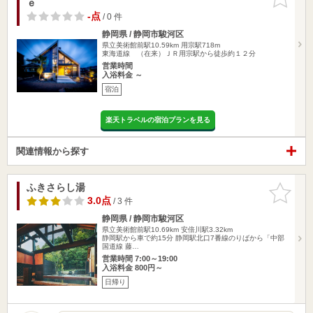
ｅ
りに追加
-点
/ 0 件
静岡県 / 静岡市駿河区
県立美術館前駅10.59km
用宗駅718m
東海道線 （在来）ＪＲ用宗駅から徒歩約１２分
営業時間
入浴料金 ～
宿泊
楽天トラベルの宿泊プランを見る
関連情報から探す
ふきさらし湯
お気に入
りに追加
3.0点
/ 3 件
静岡県 / 静岡市駿河区
県立美術館前駅10.69km
安倍川駅3.32km
静岡駅から車で約15分 静岡駅北口7番線のりばから「中部
国道線 藤…
営業時間 7:00～19:00
入浴料金 800円～
日帰り