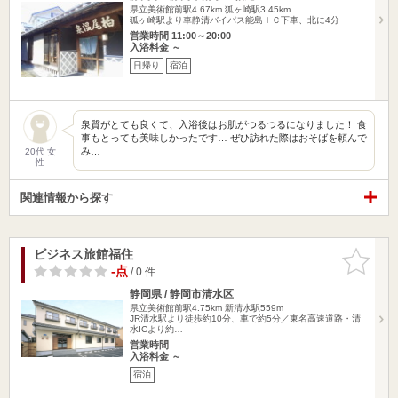
県立美術館前駅4.67km
狐ヶ崎駅3.45km
狐ヶ崎駅より車静清バイパス能島ＩＣ下車、北に4分
営業時間 11:00～20:00
入浴料金 ～
日帰り
宿泊
泉質がとても良くて、入浴後はお肌がつるつるになりました！ 食
事もとっても美味しかったです… ぜひ訪れた際はおそばを頼んで
み…
20代 女
性
関連情報から探す
ビジネス旅館福住
お気に入
りに追加
-点
/ 0 件
静岡県 / 静岡市清水区
県立美術館前駅4.75km
新清水駅559m
JR清水駅より徒歩約10分、車で約5分／東名高速道路・清
水ICより約…
営業時間
入浴料金 ～
宿泊