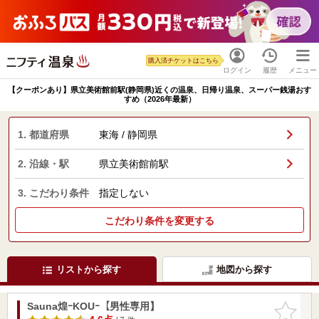
購入済チケットはこちら
ログイン
履歴
メニュー
【クーポンあり】県立美術館前駅(静岡県)近くの温泉、日帰り温泉、スーパー銭湯おす
すめ（2026年最新）
1. 都道府県
東海 / 静岡県
2. 沿線・駅
県立美術館前駅
3. こだわり条件
指定しない
こだわり条件を変更する
リストから探す
地図から探す
Sauna煌ｰKOUｰ【男性専用】
お気に入
りに追加