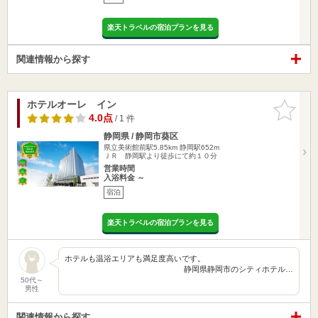
楽天トラベルの宿泊プランを見る
関連情報から探す
ホテルオーレ イン
お気に入
りに追加
4.0点
/ 1 件
静岡県 / 静岡市葵区
県立美術館前駅5.85km
静岡駅652m
ＪＲ 静岡駅より徒歩にて約１０分
営業時間
入浴料金 ～
宿泊
楽天トラベルの宿泊プランを見る
ホテルも温浴エリアも満足度高いです。
静岡県静岡市のシティホテル…
50代～
男性
関連情報から探す