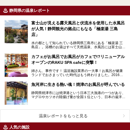
静岡県の温泉レポート
富士山が見える露天風呂と伏流水を使用した水風呂
が人気！静岡観光の拠点にもなる「極楽湯 三島
店」
水の都として知られている静岡県三島市にある「極楽湯 三
島店」。浴槽のお湯はすべて天然温泉、水風呂には富士山の
伏流水を使用しています。お天気が良ければ露天風呂から…
カフェがお風呂でお風呂がカフェで!?リニューアル
オープンのRAKU SPA cafeに突撃！
姉さん、事件です！ 温浴施設業界の一大事！お風呂が健康
ランドでおさまっていた時代はもう終わりました。2016年8
月9日、「極楽湯 浜松佐鳴台店」がリニューアル…
魚河岸に生きる熱い魂！焼津のお風呂が呼んでいる
静岡県焼津市には焼津港という日本三大漁港の一つがあり、
マグロやカツオの陸揚げ量が全国１位という、日本の遠洋漁
業の大きな拠点とも言える場所でもあります。そう、海の…
温泉レポートをもっと見る
人気の施設