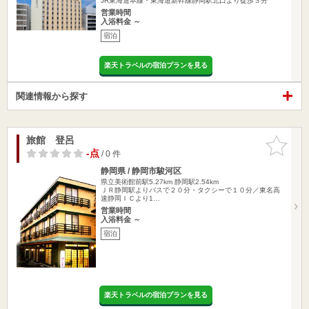
JR東海道本線・東海道新幹線静岡駅北口より徒歩３分
営業時間
入浴料金 ～
宿泊
楽天トラベルの宿泊プランを見る
関連情報から探す
旅館 登呂
お気に入
りに追加
-点
/ 0 件
静岡県 / 静岡市駿河区
県立美術館前駅5.27km
静岡駅2.54km
ＪＲ静岡駅よりバスで２０分・タクシーで１０分／東名高
速静岡ＩＣより1…
営業時間
入浴料金 ～
宿泊
楽天トラベルの宿泊プランを見る