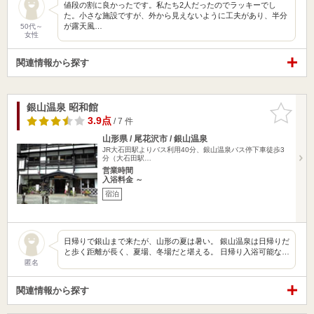
値段の割に良かったです。私たち2人だったのでラッキーでし
た。小さな施設ですが、外から見えないように工夫があり、半分
が露天風…
50代～
女性
関連情報から探す
銀山温泉 昭和館
お気に入
りに追加
3.9点
/ 7 件
山形県 / 尾花沢市 / 銀山温泉
JR大石田駅よりバス利用40分、銀山温泉バス停下車徒歩3
分（大石田駅…
営業時間
入浴料金 ～
宿泊
日帰りで銀山まで来たが、山形の夏は暑い。 銀山温泉は日帰りだ
と歩く距離が長く、夏場、冬場だと堪える。 日帰り入浴可能な…
匿名
関連情報から探す