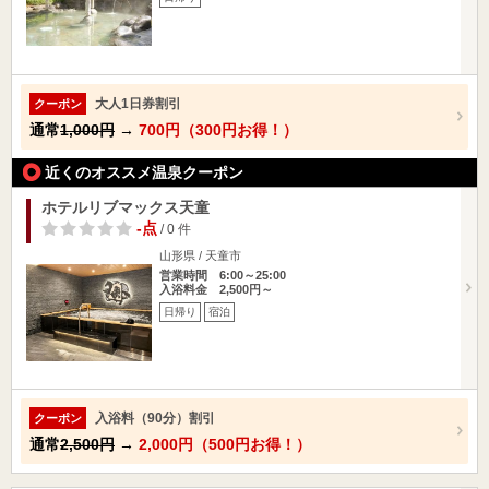
大人1日券割引
クーポン
通常
1,000円
→
700円（300円お得！）
近くのオススメ温泉クーポン
ホテルリブマックス天童
-点
/ 0 件
山形県 / 天童市
営業時間 6:00～25:00
入浴料金 2,500円～
日帰り
宿泊
入浴料（90分）割引
クーポン
通常
2,500円
→
2,000円（500円お得！）