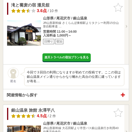
滝と蕎麦の宿 瀧見舘
お気に入
りに追加
3.6点
/ 10 件
山形県 / 尾花沢市 / 銀山温泉
JR山形新幹線 さくらんぼ東根駅よりタクシー利用15分山
形自動車道 …
営業時間 11:00～14:00
入浴料金 1,000円～
日帰り
宿泊
楽天トラベルの宿泊プランを見る
今回で３回目の利用になりますが初めての投稿です。ここの宿は
銀山温泉メイン通りからかなり離れた高台の位置に建っています
が有名…
匿名
関連情報から探す
銀山温泉 旅館 永澤平八
お気に入
りに追加
4.5点
/ 2 件
山形県 / 尾花沢市 / 銀山温泉
JR山形新幹線 大石田駅より市営バス銀山温泉行き利用40
分東北中央自…