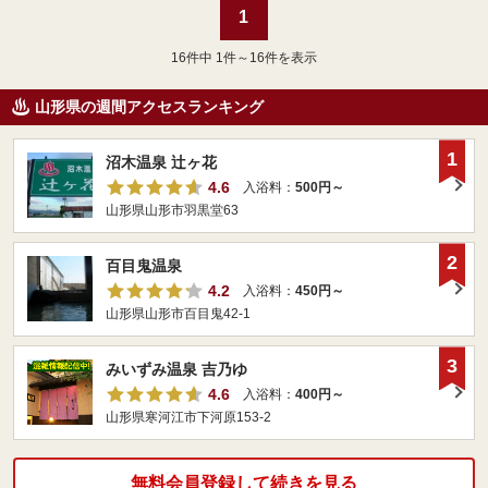
1
16
件中 1件～16件を表示
山形県の週間アクセスランキング
1
沼木温泉 辻ヶ花
4.6
入浴料：
500円～
山形県山形市羽黒堂63
2
百目鬼温泉
4.2
入浴料：
450円～
山形県山形市百目鬼42-1
3
みいずみ温泉 吉乃ゆ
4.6
入浴料：
400円～
山形県寒河江市下河原153-2
無料会員登録して続きを見る