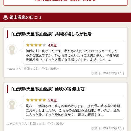
銀山温泉の口コミ
[山形県/天童/銀山温泉] 共同浴場しろがね湯
4.0点
値段の割に良かったです。私たち2人だったのでラッキーでした。
小さな施設ですが、外から見えないように工夫があり、半分が露
天風呂風で、ずっと入浴できる感じでした。あそこに4、…
mascoさん
| 性別：女性 | 年代：50代～
投稿日：2023年2月25日
[山形県/天童/銀山温泉] 仙峡の宿 銀山荘
5.0点
是非、ご宿泊される事をお勧め致します。 まだ雪の残る寒い時期
にお伺いしましたが、 こちらの温泉は保温効果が高いのか、温泉
に入った後、ずっと身体が温かく、 部屋の暖房をき…
ふきのとうさん
| 性別：女性 | 年代：50代～
投稿日：2021年5月13日