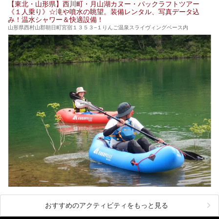
【東北・山形県】西川町・月山湖カヌー・パックラフトツアー
《１人乗り》☆滝や噴水の眺望。装備レンタル、写真データ込
人気漫画「３月のライオン」の中でもこの人間将棋のシーン
み！温水シャワー＆快適設備！
が描かれ、「坊」こと二海堂氏の甲冑のあまりの似合いっぷ
りに、思わず吹き出してしまった読者もいることでしょう。
山形県西村山郡朝日町宮宿１３５３−１りんご温泉スライヴィングベース内
2017年は4月22日（土）・23日（日）に舞鶴山の頂上で行
われます。また、23日は「天童百面指し」が行われ、人間
将棋終了後、小学生以上の一般市民がプロ棋士と対局するこ
とができます。
天童市には温泉も多数あるので、桜と人間将棋を見た後はゆ
っくり温泉に浸かってはいかがでしょうか。
今回は山形県天童市のおすすめ温泉をご紹介します！
おすすめのアクティビティをもっと見る