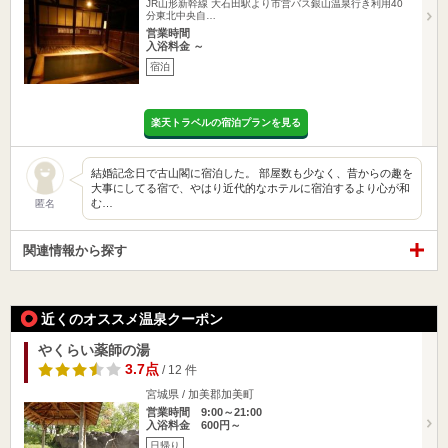
JR山形新幹線 大石田駅より市営バス銀山温泉行き利用40
分東北中央自…
営業時間
入浴料金 ～
宿泊
楽天トラベルの宿泊プランを見る
結婚記念日で古山閣に宿泊した。 部屋数も少なく、昔からの趣を
大事にしてる宿で、やはり近代的なホテルに宿泊するより心が和
む…
匿名
関連情報から探す
近くのオススメ温泉クーポン
やくらい薬師の湯
3.7点
/ 12 件
宮城県 / 加美郡加美町
営業時間 9:00～21:00
入浴料金 600円～
日帰り