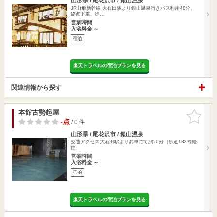
山形県 / 尾花沢市 / 銀山温泉
JR山形新幹線 大石田駅より銀山温泉行きバス利用40分、
終点下車、徒…
営業時間
入浴料金 ～
宿泊
楽天トラベルの宿泊プランを見る
関連情報から探す
本館古勢起屋
お気に入
りに追加
-点
/ 0 件
山形県 / 尾花沢市 / 銀山温泉
交通アクセス大石田駅よりお車にて約20分（県道188号経
由）
営業時間
入浴料金 ～
宿泊
楽天トラベルの宿泊プランを見る