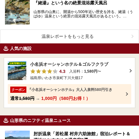
『姥湯』という名の絶景混浴露天風呂
山形県の山奥に、開湯から500年近い歴史を誇る、姥湯（う
ばゆ）温泉という絶景の混浴露天風呂があるという。
「姥」という文字に秘められた謎とは、一体…
温泉レポートをもっと見る
人気の施設
小名浜オーシャンホテル＆ゴルフクラブ
4.3
入浴料：
1,580円
〜
福島県いわき市泉町下川大畑17
『小名浜オーシャンホテル』大人入泉料580円引き
クーポン
通常
1,580円
→
1,000円（580円お得！）
山形県のニフティ温泉ニュース
肘折温泉「若松屋 村井六助旅館」宿泊レポート＆