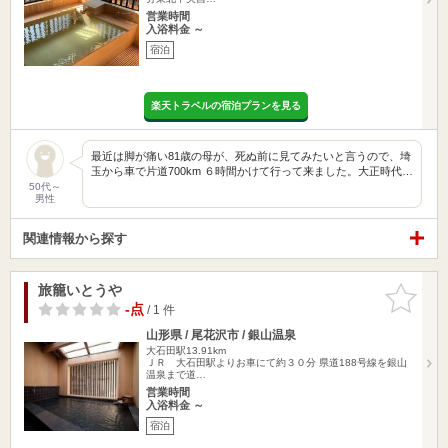
営業時間
入浴料金 ～
宿泊
楽天トラベルの宿泊プランを見る
最近は脚が痛い81歳の母が、死ぬ前に見てみたいと言うので、埼
玉から車で片道700km ６時間かけて行って来ました。大正時代…
50代～
男性
関連情報から探す
旅籠いとうや
お気に入
りに追加
-点
/ 1 件
山形県 / 尾花沢市 / 銀山温泉
大石田駅13.91km
ＪＲ 大石田駅よりお車にて約３０分 県道188号線を銀山
温泉まで道…
営業時間
入浴料金 ～
宿泊