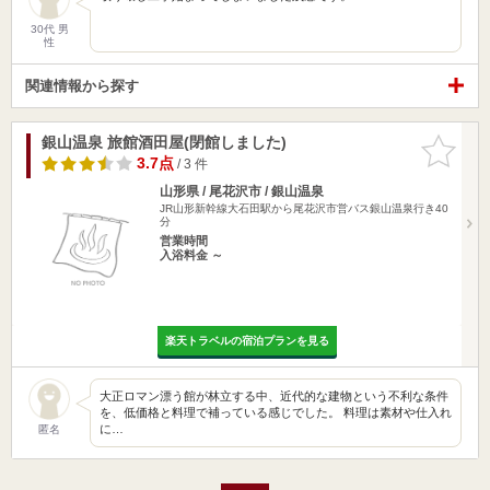
30代 男
性
関連情報から探す
銀山温泉 旅館酒田屋(閉館しました)
お気に入
りに追加
3.7点
/ 3 件
山形県 / 尾花沢市 / 銀山温泉
JR山形新幹線大石田駅から尾花沢市営バス銀山温泉行き40
分
営業時間
入浴料金 ～
楽天トラベルの宿泊プランを見る
大正ロマン漂う館が林立する中、近代的な建物という不利な条件
を、低価格と料理で補っている感じでした。 料理は素材や仕入れ
に…
匿名