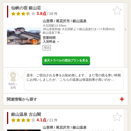
仙峡の宿 銀山荘
お気に入
りに追加
3.8点
/ 18 件
山形県 / 尾花沢市 / 銀山温泉
大石田駅13.55km
JR山形新幹線 大石田駅より銀山温泉行きバス利用40分、
銀山温泉下車…
営業時間
入浴料金 ～
宿泊
楽天トラベルの宿泊プランを見る
是非、ご宿泊される事をお勧め致します。 まだ雪の残る寒い時期
にお伺いしましたが、 こちらの温泉は保温効果が高いのか…
50代～
女性
関連情報から探す
銀山温泉 古山閣
お気に入
りに追加
4.1点
/ 11 件
山形県 / 尾花沢市 / 銀山温泉