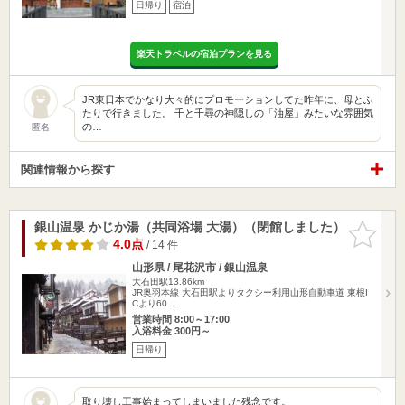
日帰り
宿泊
楽天トラベルの宿泊プランを見る
JR東日本でかなり大々的にプロモーションしてた昨年に、母とふ
たりで行きました。 千と千尋の神隠しの「油屋」みたいな雰囲気
の…
匿名
関連情報から探す
銀山温泉 かじか湯（共同浴場 大湯）（閉館しました）
お気に入
りに追加
4.0点
/ 14 件
山形県 / 尾花沢市 / 銀山温泉
大石田駅13.86km
JR奥羽本線 大石田駅よりタクシー利用山形自動車道 東根I
Cより60…
営業時間 8:00～17:00
入浴料金 300円～
日帰り
取り壊し工事始まってしまいました残念です。