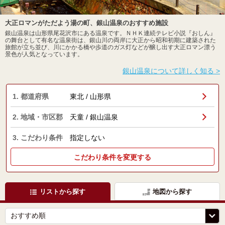
大正ロマンがただよう湯の町、銀山温泉のおすすめ施設
銀山温泉は山形県尾花沢市にある温泉です。ＮＨＫ連続テレビ小説『おしん』
の舞台として有名な温泉街は、銀山川の両岸に大正から昭和初期に建築された
旅館が立ち並び、川にかかる橋や歩道のガス灯などが醸し出す大正ロマン漂う
景色が人気となっています。
銀山温泉について詳しく知る >
1. 都道府県
東北 / 山形県
2. 地域・市区郡
天童 / 銀山温泉
3. こだわり条件
指定しない
こだわり条件を変更する
リストから探す
地図から探す