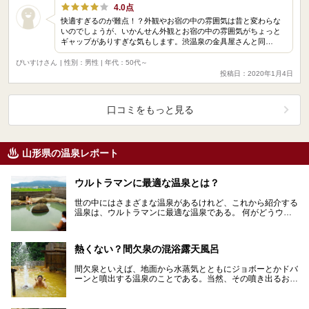
4.0点
快適すぎるのが難点！？外観やお宿の中の雰囲気は昔と変わらな
いのでしょうが、いかんせん外観とお宿の中の雰囲気がちょっと
ギャップがありすぎな気もします。渋温泉の金具屋さんと同…
ぴいすけさん
| 性別：男性 | 年代：50代～
投稿日：2020年1月4日
口コミをもっと見る
山形県の温泉レポート
ウルトラマンに最適な温泉とは？
世の中にはさまざまな温泉があるけれど、これから紹介する
温泉は、ウルトラマンに最適な温泉である。 何がどうウル
トラマンに最適なのかは、読んでみてのお楽し…
熱くない？間欠泉の混浴露天風呂
間欠泉といえば、地面から水蒸気とともにジョボーとかドバ
ーンと噴出する温泉のことである。当然、その噴き出るお湯
の温度はとても高い。 そんなデンジャラスな間欠泉、…