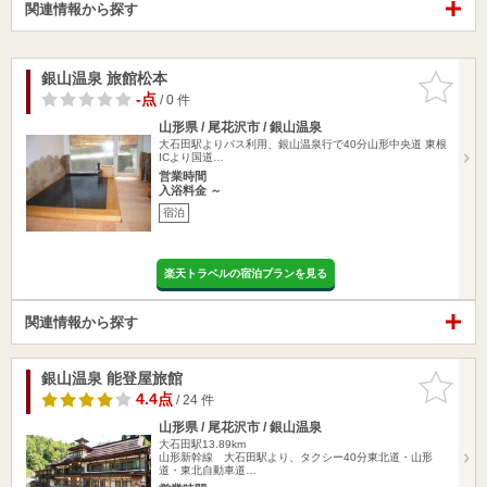
関連情報から探す
銀山温泉 旅館松本
お気に入
りに追加
-点
/ 0 件
山形県 / 尾花沢市 / 銀山温泉
大石田駅よりバス利用、銀山温泉行で40分山形中央道 東根
ICより国道…
営業時間
入浴料金 ～
宿泊
楽天トラベルの宿泊プランを見る
関連情報から探す
銀山温泉 能登屋旅館
お気に入
りに追加
4.4点
/ 24 件
山形県 / 尾花沢市 / 銀山温泉
大石田駅13.89km
山形新幹線 大石田駅より、タクシー40分東北道・山形
道・東北自動車道…