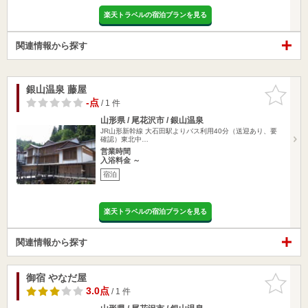
楽天トラベルの宿泊プランを見る
関連情報から探す
銀山温泉 藤屋
お気に入
りに追加
-点
/ 1 件
山形県 / 尾花沢市 / 銀山温泉
JR山形新幹線 大石田駅よりバス利用40分（送迎あり、要
確認）東北中…
営業時間
入浴料金 ～
宿泊
楽天トラベルの宿泊プランを見る
関連情報から探す
御宿 やなだ屋
お気に入
りに追加
3.0点
/ 1 件