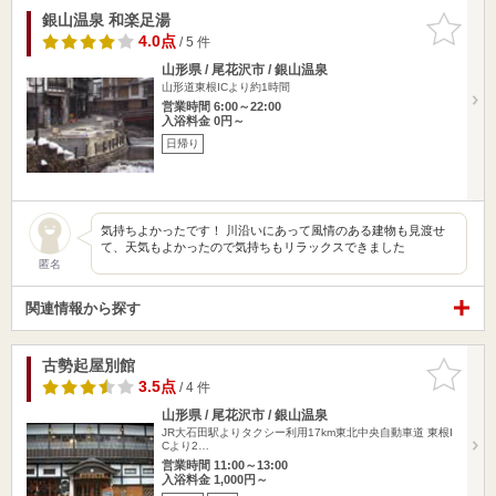
銀山温泉 和楽足湯
お気に入
りに追加
4.0点
/ 5 件
山形県 / 尾花沢市 / 銀山温泉
山形道東根ICより約1時間
営業時間 6:00～22:00
入浴料金 0円～
日帰り
気持ちよかったです！ 川沿いにあって風情のある建物も見渡せ
て、天気もよかったので気持ちもリラックスできました
匿名
関連情報から探す
古勢起屋別館
お気に入
りに追加
3.5点
/ 4 件
山形県 / 尾花沢市 / 銀山温泉
JR大石田駅よりタクシー利用17km東北中央自動車道 東根I
Cより2…
営業時間 11:00～13:00
入浴料金 1,000円～