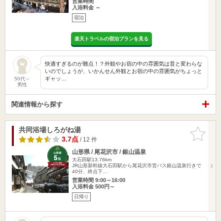
営業時間
入浴料金 ～
宿泊
楽天トラベルの宿泊プランを見る
快適すぎるのが難点！？外観やお宿の中の雰囲気は昔と変わらな
いのでしょうが、いかんせん外観とお宿の中の雰囲気がちょっと
ギャッ…
50代～
男性
関連情報から探す
共同浴場しろがね湯
お気に入
りに追加
3.7点
/ 12 件
山形県 / 尾花沢市 / 銀山温泉
大石田駅13.76km
JR山形新幹線大石田駅から尾花沢市営バス銀山温泉行きで
40分、終点下…
営業時間 9:00～16:00
入浴料金 500円～
日帰り