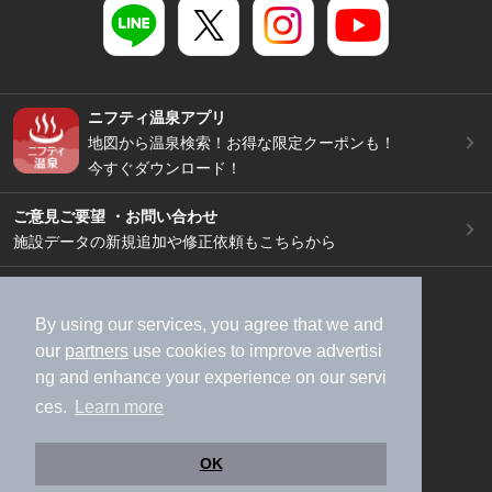
ニフティ温泉アプリ
地図から温泉検索！お得な限定クーポンも！
今すぐダウンロード！
ご意見ご要望 ・お問い合わせ
施設データの新規追加や修正依頼もこちらから
スマートフォン
/
PC
加盟店募集（資料請求）
広告出稿のご案内
By using our services, you agree that we and
our
partners
use cookies to improve advertisi
利用規約
ライフスタイルMEMBERS+規約
ng and enhance your experience on our servi
特定商取引法に基づく表記
ヘルプ
採用情報
ces.
Learn more
運営会社
個人情報保護ポリシー
©NIFTY Lifestyle Co., Ltd.
OK