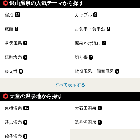
銀山温泉の人気テーマから探す
宿泊
カップル
12
9
旅館
お食事・食事処
9
8
露天風呂
源泉かけ流し
7
7
硫酸塩泉
切り傷
7
7
冷え性
貸切風呂、個室風呂
6
5
すべて表示する
天童の温泉地から探す
東根温泉
大石田温泉
15
1
碁点温泉
湯舟沢温泉
1
1
鶴子温泉
1