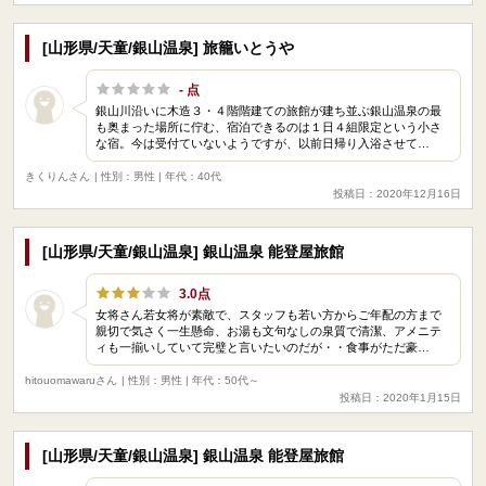
[山形県/天童/銀山温泉] 旅籠いとうや
- 点
銀山川沿いに木造３・４階階建ての旅館が建ち並ぶ銀山温泉の最
も奥まった場所に佇む、宿泊できるのは１日４組限定という小さ
な宿。今は受付ていないようですが、以前日帰り入浴させて…
きくりんさん
| 性別：男性 | 年代：40代
投稿日：2020年12月16日
[山形県/天童/銀山温泉] 銀山温泉 能登屋旅館
3.0点
女将さん若女将が素敵で、スタッフも若い方からご年配の方まで
親切で気さく一生懸命、お湯も文句なしの泉質で清潔、アメニテ
ィも一揃いしていて完璧と言いたいのだが・・食事がただ豪…
hitouomawaruさん
| 性別：男性 | 年代：50代～
投稿日：2020年1月15日
[山形県/天童/銀山温泉] 銀山温泉 能登屋旅館