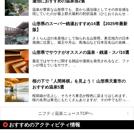
湯治におすすめの温泉宿2選
温泉が豊富な山形県でも、昔から湯治場としてその存在感を
現していたのが最上郡大蔵村の肘折温泉（ひじおりおんせ
ん）です。
今回はその肘折温泉の「若松屋 村井六助旅館」に宿泊した
山形県のスーパー銭湯おすすめ14選 【2025年最新
体験レポートとおすすめの温泉宿を2軒ご紹介します。
版】
鄙びた風情があり、源泉掛け流しの旅館も多い肘折温泉は、
じっくり名湯に浸かって癒されたい方にぴったりの温泉地で
さくらんぼの名産地として知られる山形県。東北地方の日本
す。
海側に位置し、蔵王や月山、鳥海山など日本百名山の名峰や
最上川が彩る、自然の美しい地域です。かの松尾芭蕉は「奥
の細道」全行程の1/3にあたる期間を山形県で過ごしたとい
山形県でサウナがオススメの温泉・銭湯・スパ10選
われることからも、山形の深い魅力がうかがえます。
山形県はまた、県内全域に多様な温泉があり、35ある市町
最近ではサウナに関する雑誌や漫画も発売されるなど、ファ
村のすべてで温泉が湧いているという温泉県。そんな山形県
ンが増えているサウナ。
でぜひチェックしたいスーパー銭湯をご紹介します。
しかしサウナは一口にサウナと言っても、ドライサウナ、ス
チームサウナ、塩サウナなどが存在し、施設によって様々な
桜の下で「人間将棋」を見よう！ 山形県天童市の
こだわりを持つ施設も増えています。
おすすめ温泉5選
今回はそんな今話題のサウナが楽しめる、山形県内にあるオ
ススメ温泉・銭湯・スパを10件まとめてご紹介します。
桜前線が北上し、そろそろ東北が桜色に染まりはじめます。
桜の名所は東北にもたくさんありますが、その中でも行って
みたいのは、なんといっても山形県天童市の舞鶴山。
舞鶴山の山頂まで軽いハイキングの気分で登れば、そこでは
ニフティ温泉ニュースTOPへ
なんと「人間将棋」が行われているのです！
おすすめのアクティビティ情報
「人間将棋」とは昭和31年から毎年春に山形県天童市で行
われている一大イベントで、甲冑や着物姿の武者に扮した人
間が将棋の駒となり、対局を行っているのです。