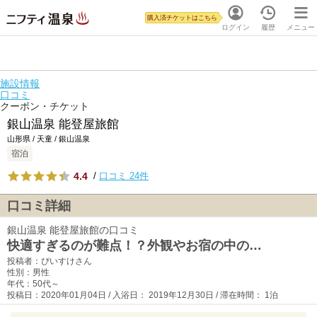
購入済チケットはこちら
ログイン
履歴
メニュー
施設情報
口コミ
クーポン・チケット
銀山温泉 能登屋旅館
山形県 / 天童 / 銀山温泉
宿泊
4.4
/
口コミ 24件
口コミ詳細
銀山温泉 能登屋旅館の口コミ
快適すぎるのが難点！？外観やお宿の中の…
投稿者：ぴいすけさん
性別：男性
年代：50代～
投稿日：2020年01月04日 / 入浴日： 2019年12月30日 / 滞在時間： 1泊