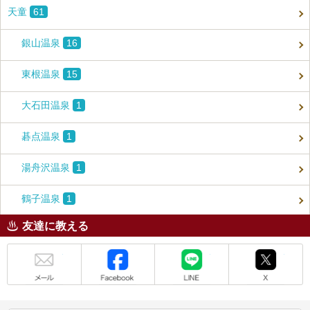
天童
61
銀山温泉
16
東根温泉
15
大石田温泉
1
碁点温泉
1
湯舟沢温泉
1
鶴子温泉
1
友達に教える
メール
Facebook
LINE
X