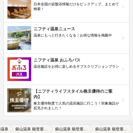
日本全国の岩盤浴情報だけをピックアップ。まとめて
検索！
ニフティ温泉ニュース
温泉にもっと行きたくなる！お得な情報を掲載中
ニフティ温泉 おふろパス
温浴施設をお得に楽しめるサブスクリプションプラン
【ニフティライフスタイル株主優待のご案
内】
株主優待制度で人気の温浴施設に行こう！対象施設が
拡充されました！
山温泉
銀山温泉 能登屋旅館
銀山温泉 能登屋旅館の口コミ一覧
銀山温泉 能登屋旅館の口コミ 快適すぎるのが難点！？外観やお宿の中の…