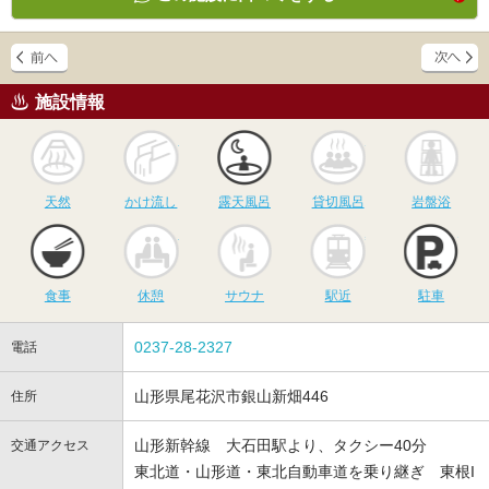
施設情報
天然
かけ流し
露天風呂
貸切風呂
岩
天然
かけ流し
露天風呂
貸切風呂
岩盤浴
食事
休憩
サウナ
駅近
駐
食事
休憩
サウナ
駅近
駐車
0237-28-2327
電話
山形県尾花沢市銀山新畑446
住所
山形新幹線 大石田駅より、タクシー40分
交通アクセス
東北道・山形道・東北自動車道を乗り継ぎ 東根I