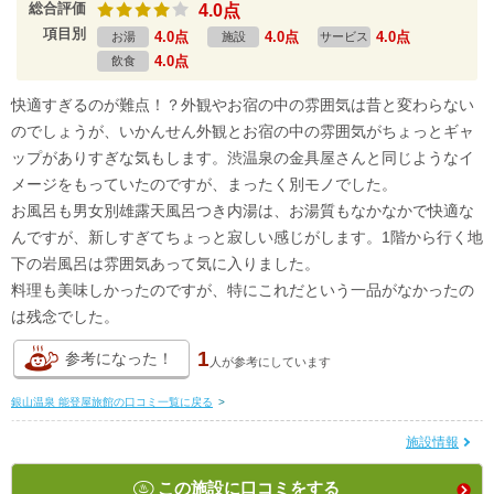
総合評価
4.0点
項目別
4.0点
4.0点
4.0点
お湯
施設
サービス
4.0点
飲食
快適すぎるのが難点！？外観やお宿の中の雰囲気は昔と変わらない
のでしょうが、いかんせん外観とお宿の中の雰囲気がちょっとギャ
ップがありすぎな気もします。渋温泉の金具屋さんと同じようなイ
メージをもっていたのですが、まったく別モノでした。
お風呂も男女別雄露天風呂つき内湯は、お湯質もなかなかで快適な
んですが、新しすぎてちょっと寂しい感じがします。1階から行く地
下の岩風呂は雰囲気あって気に入りました。
料理も美味しかったのですが、特にこれだという一品がなかったの
は残念でした。
1
参考になった！
人が
参考にしています
銀山温泉 能登屋旅館の口コミ一覧に戻る
>
施設情報
この施設に口コミをする