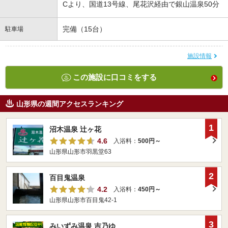
Cより、国道13号線、尾花沢経由で銀山温泉50分
完備（15台）
駐車場
施設情報
この施設に口コミをする
山形県の週間アクセスランキング
1
沼木温泉 辻ヶ花
4.6
入浴料：
500円～
山形県山形市羽黒堂63
2
百目鬼温泉
4.2
入浴料：
450円～
山形県山形市百目鬼42-1
3
みいずみ温泉 吉乃ゆ