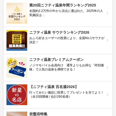
第20回ニフティ温泉年間ランキング2025
全国約2.2万件の中から頂点に選ばれた、2025年の人
気施設は…
ニフティ温泉 サウナランキング2026
おふろ好きユーザーの投票により、全国No.1サウナが
決定！
ニフティ温泉プレミアムクーポン
ノジマモバイル会員向け 通常よりもお得な「特別価
格」で人気の温泉を満喫できる！
【ニフティ温泉 百名湯2026】
行ってみたい施設に投票してプレゼントを当てよう！
（全10回開催 / 合計260名様）
岩盤浴特集