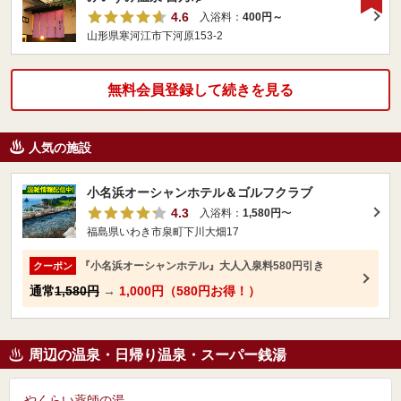
4.6
入浴料：
400円～
山形県寒河江市下河原153-2
無料会員登録して続きを見る
人気の施設
小名浜オーシャンホテル＆ゴルフクラブ
4.3
入浴料：
1,580円
〜
福島県いわき市泉町下川大畑17
『小名浜オーシャンホテル』大人入泉料580円引き
クーポン
通常
1,580円
→
1,000円（580円お得！）
周辺の温泉・日帰り温泉・スーパー銭湯
やくらい薬師の湯