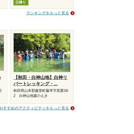
日帰り
ランキングをもっと見る
い
【秋田・白神山地】白神リ
バートレッキング・...
田
秋田県山本郡藤里町藤琴字里栗38-
2 白神山地森のえき
おすすめのアクティビティをもっと見る