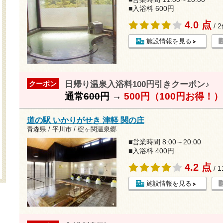
■入浴料 600円
4.0 点
/ 
施設情報を見る
日帰り温泉入浴料100円引きクーポン♪
クーポン
通常
600円
→
500円（100円お得！）
道の駅 いかりがせき 津軽 関の庄
青森県 / 平川市 / 碇ヶ関温泉郷
■営業時間 8:00～20:00
■入浴料 400円
4.2 点
/ 
施設情報を見る