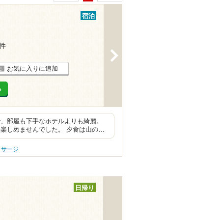
宿泊
5件
>
お気に入りに追加
る
で、部屋も下手なホテルよりも綺麗。
楽しめませんでした。 夕食は山の…
ッサージ
日帰り