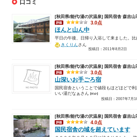
口コミ
[秋田県/能代/湯の沢温泉]
国民宿舎 森吉山
3.0点
ほんと山ん中
きくりん
さん
投稿日：2011年8月2日
[秋田県/能代/湯の沢温泉]
国民宿舎 森吉山
3.0点
山深いお手ごろ宿
いい湯だなぁさん
投稿日：2007年7月1
[秋田県/能代/湯の沢温泉]
国民宿舎 森吉山
4.0点
国民宿舎の域を超えています