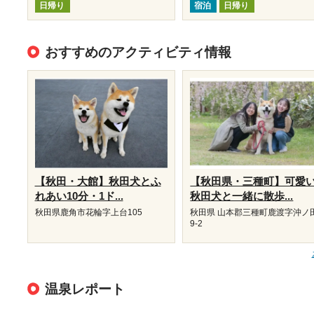
日帰り
宿泊
日帰り
おすすめのアクティビティ情報
【秋田・大館】秋田犬とふ
【秋田県・三種町】可愛
れあい10分・1ド...
秋田犬と一緒に散歩...
秋田県鹿角市花輪字上台105
秋田県 山本郡三種町鹿渡字沖ノ
9-2
温泉レポート