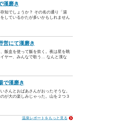
で漢磨き
存知でしょうか？ その名の通り「湯
釈をしているかたが多いかもしれません
野営にて漢磨き
り、飯盒を使って飯を炊く。夜は星を眺
イヤー、みんなで歌う… なんと漢な
湯で漢磨き
じいさんとおばあさんがおったそうな。
くのが大の楽しみじゃった。山を２つ３
温泉レポートをもっと見る