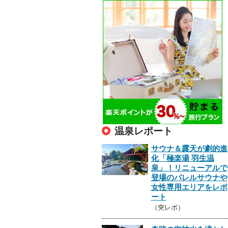
温泉レポート
サウナ＆露天が劇的進
化「極楽湯 羽生温
泉」！リニューアルで
登場のバレルサウナや
女性専用エリアをレポ
ート
（突レポ）