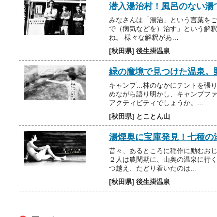
潜入湯治村！風呂のない湯
みなさんは「湯治」という言葉をご
で（病気などを）治す」という解
ね。 様々な解釈があ…
[秋田県] 後生掛温泉
緑の魔境で見つけた温泉。
キャンプ…林のなかにテントを張
めながら語り明かし、キャンプファ
アクティビティでしょうか。…
[秋田県] とことん山
湯煙奥に宝庫発見！七種の
昔々、あるところに稲作に励むお
２人は農閑期に、山奥の温泉に行
つ越え、たどり着いたのは…
[秋田県] 後生掛温泉