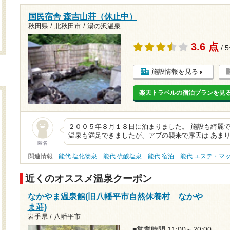
国民宿舎 森吉山荘（休止中）
秋田県 / 北秋田市 / 湯の沢温泉
3.6 点
/ 
施設情報を見る
楽天トラベルの宿泊プランを見
２００５年８月１８日に泊まりました。 施設も綺麗
温泉も満足できましたが、アブの襲来で露天は あまり
匿名
関連情報
能代 塩化物泉
能代 硫酸塩泉
能代 宿泊
能代 エステ・マ
近くのオススメ温泉クーポン
なかやま温泉館(旧八幡平市自然休養村 なかや
ま荘)
岩手県 / 八幡平市
■営業時間 11:00～20:00