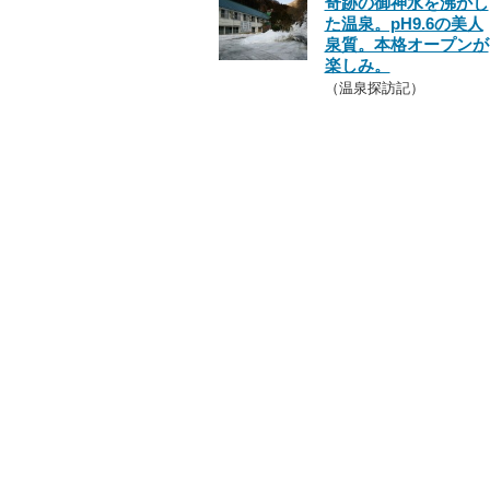
奇跡の御神水を沸かし
た温泉。pH9.6の美人
泉質。本格オープンが
楽しみ。
（温泉探訪記）