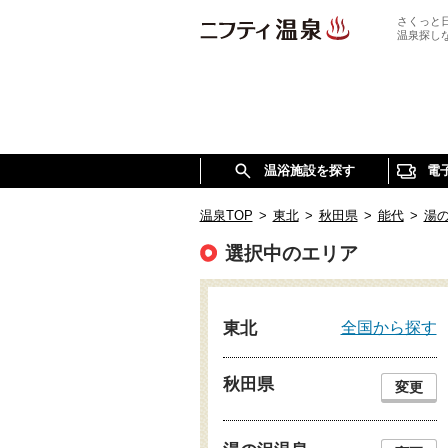
さくっと
温泉探し
温浴施設を探す
電
温泉TOP
>
東北
>
秋田県
>
能代
>
湯
選択中のエリア
全国から探す
東北
秋田県
変更