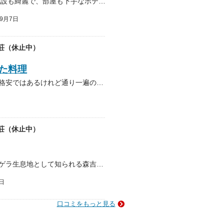
２００５年８月１８日に泊まりました。 施設も綺麗で、部屋も下手なホテルよりも綺麗。 温泉も満足できましたが、アブの襲来で露天は あまり楽しめませんでした。 夕食は山の幸メ…
9月7日
荘（休止中）
た料理
国民宿舎というと、これまでの経験では、格安ではあるけれど通り一遍の料理、気の利かないサービスというイメージが強かったのですが、この森吉山荘は行ってみてびっくり。国民宿舎の…
荘（休止中）
秋田市からクルマでおよそ２時間弱、クマゲラ生息地として知られる森吉山の麓にある。このエリアでは現在、森吉山ダムを24時間体制で建設中である。森吉山ダムは多目的ダムとして、…
日
口コミをもっと見る