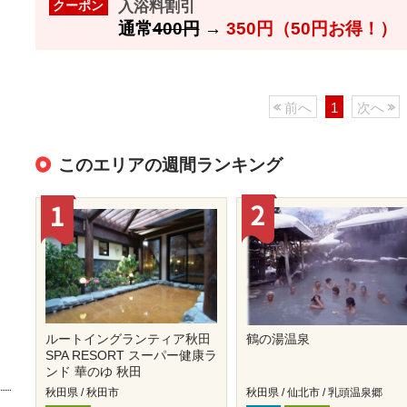
入浴料割引
クーポン
通常
400円
→
350円（50円お得！）
前へ
1
次へ
このエリアの週間ランキング
ルートイングランティア秋田
鶴の湯温泉
SPA RESORT スーパー健康ラ
ンド 華のゆ 秋田
秋田県 / 秋田市
秋田県 / 仙北市 / 乳頭温泉郷