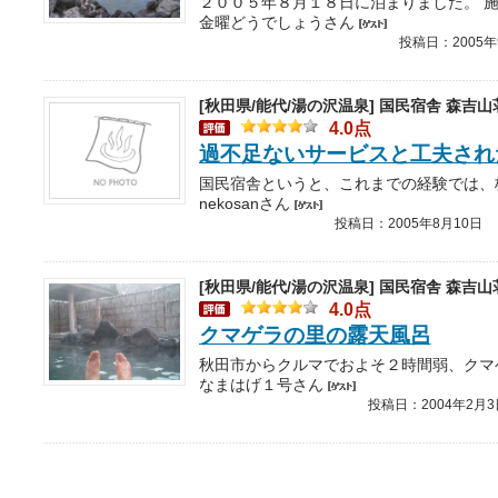
金曜どうでしょうさん
投稿日：2005年
[秋田県/能代/湯の沢温泉]
国民宿舎 森吉山
4.0点
過不足ないサービスと工夫され
nekosanさん
投稿日：2005年8月10日
[秋田県/能代/湯の沢温泉]
国民宿舎 森吉山
4.0点
クマゲラの里の露天風呂
なまはげ１号さん
投稿日：2004年2月3