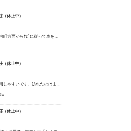
荘（休止中）
平日の午後、日帰り入浴して来ました。比内町方面からﾅﾋﾞに従って車を走らせたら、凄い山道。思わず、こちらに寄ってしまいました。入浴料450円を払って、浴室へ。先客は着替え…
荘（休止中）
国民宿舎ということで値段もほどほどで利用しやすいです。訪れたのはまだ春先の頃だったのでよかったですが、ここ、夏はアブ君たちの襲来がすごそう・・・だと思いました。確かに、源…
0日
荘（休止中）