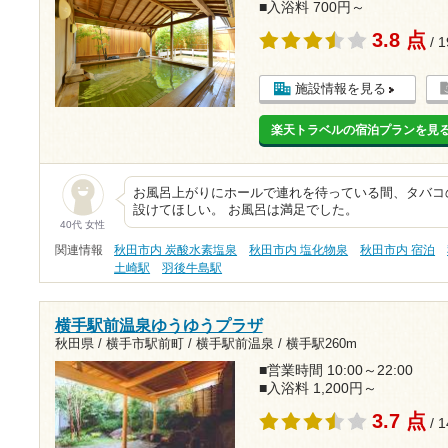
■入浴料 700円～
3.8 点
/ 
施設情報を見る
楽天トラベルの宿泊プランを見
お風呂上がりにホールで連れを待っている間、タバコ
設けてほしい。 お風呂は満足でした。
40代 女性
関連情報
秋田市内 炭酸水素塩泉
秋田市内 塩化物泉
秋田市内 宿泊
土崎駅
羽後牛島駅
横手駅前温泉ゆうゆうプラザ
秋田県 / 横手市駅前町 / 横手駅前温泉 /
横手駅260m
■営業時間 10:00～22:00
■入浴料 1,200円～
3.7 点
/ 