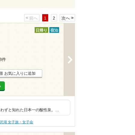
前へ
1
2
次へ
日帰り
宿泊
>
78件
お気に入りに追加
る
別格横綱級。
知れた日本一の酸性泉。…
沢湖 女子旅・女子会