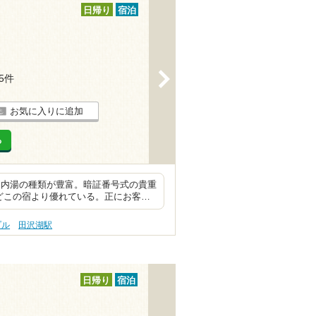
日帰り
宿泊
>
55件
お気に入りに追加
る
。内湯の種類が豊富。暗証番号式の貴重
どこの宿より優れている。正にお客…
プル
田沢湖駅
日帰り
宿泊