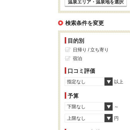
温泉エリア・温泉地を選択
検索条件を変更
目的別
日帰り / 立ち寄り
宿泊
口コミ評価
指定なし
以上
予算
下限なし
～
上限なし
円