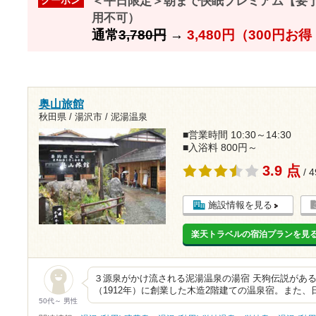
＜平日限定＞朝まで快眠プレミアム【要予約】
クーポン
用不可）
通常
3,780円
→
3,480円（300円お
奥山旅館
秋田県 / 湯沢市 / 泥湯温泉
■営業時間 10:30～14:30
■入浴料 800円～
3.9 点
/ 
施設情報を見る
楽天トラベルの宿泊プランを見
３源泉がかけ流される泥湯温泉の湯宿 天狗伝説がある
（1912年）に創業した木造2階建ての温泉宿。また
50代～ 男性