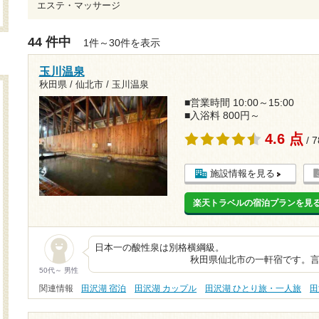
エステ・マッサージ
44 件中
1件～30件を表示
玉川温泉
秋田県 / 仙北市 / 玉川温泉
■営業時間 10:00～15:00
■入浴料 800円～
4.6 点
/ 
施設情報を見る
楽天トラベルの宿泊プランを見
日本一の酸性泉は
秋田県仙北市の一軒宿です。言わずと
50代～ 男性
関連情報
田沢湖 宿泊
田沢湖 カップル
田沢湖 ひとり旅・一人旅
田