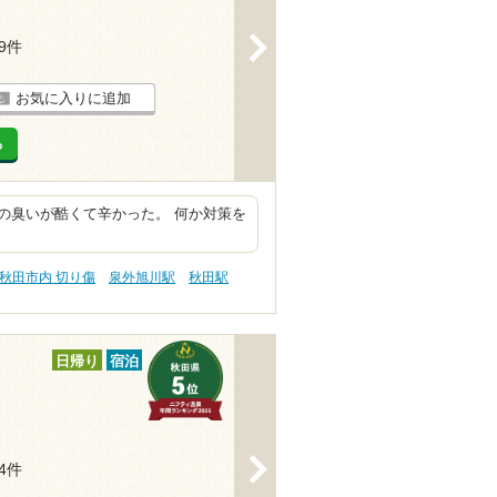
>
19件
お気に入りに追加
る
の臭いが酷くて辛かった。 何か対策を
秋田市内 切り傷
泉外旭川駅
秋田駅
日帰り
宿泊
>
14件