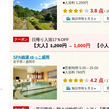
■入浴料 1,200円
3.8 点
/ 
施設情報を見る
日帰り入浴17％OFF
クーポン
【大人】
1,200円
→
1,000円
【小人
SPA銭湯 ゆっこ盛岡
岩手県 / 盛岡市
■営業時間 5:00～25:00
■入浴料 760円
4.2 点
/ 
施設情報を見る