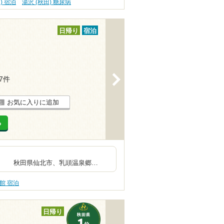
) 宿泊
湯沢 (秋田) 糖尿病
日帰り
宿泊
>
37件
お気に入りに追加
る
れ最強かも。
頭温泉郷…
館 宿泊
日帰り