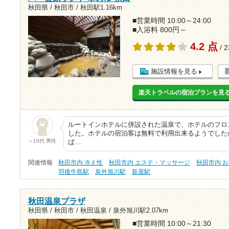
秋田県 / 秋田市 /
秋田駅1.16km
■営業時間 10:00～24:00
■入浴料 800円～
4.2 点
/ 
施設情報を見る
楽天トラベルの宿泊プランを見
ルートインホテルに併設された温泉で、ホテルのフロ
した。ホテルの宿泊客は無料で利用出来るようでした
～10代 男性
ば…
関連情報
秋田市内 冷え性
秋田市内 エステ・マッサージ
秋田市内 
羽後牛島駅
泉外旭川駅
新屋駅
秋田温泉プラザ
秋田県 / 秋田市 / 秋田温泉 /
泉外旭川駅2.07km
■営業時間 10:00～21:30