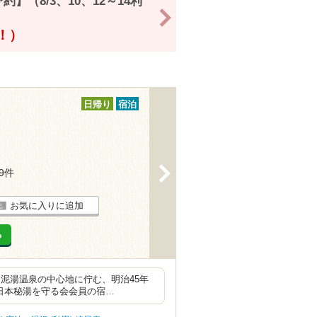
（8/3、10、12～14利
>
得！）
日帰り
宿泊
>
49件
お気に入りに追加
る
泥湯温泉の中心地に佇む、明治45年
、日本秘湯を守る会会員の宿…