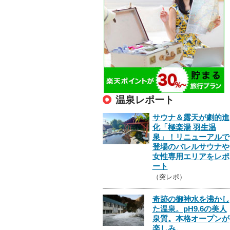
温泉レポート
サウナ＆露天が劇的進
化「極楽湯 羽生温
泉」！リニューアルで
登場のバレルサウナや
女性専用エリアをレポ
ート
（突レポ）
奇跡の御神水を沸かし
た温泉。pH9.6の美人
泉質。本格オープンが
楽しみ。