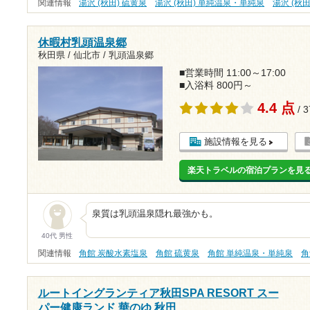
関連情報
湯沢 (秋田) 硫黄泉
湯沢 (秋田) 単純温泉・単純泉
湯沢 (秋田
休暇村乳頭温泉郷
秋田県 / 仙北市 / 乳頭温泉郷
■営業時間 11:00～17:00
■入浴料 800円～
4.4 点
/ 
施設情報を見る
楽天トラベルの宿泊プランを見
泉質は乳頭温泉隠
秋田県仙北市、乳
40代 男性
関連情報
角館 炭酸水素塩泉
角館 硫黄泉
角館 単純温泉・単純泉
角
ルートイングランティア秋田SPA RESORT スー
パー健康ランド 華のゆ 秋田