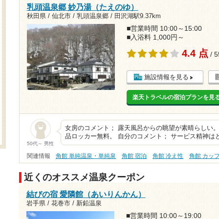
乳頭温泉郷 妙乃湯（たえのゆ）
秋田県 / 仙北市 / 乳頭温泉郷 /
田沢湖駅9.37km
■営業時間 10:00～15:00
■入浴料 1,000円～
4.4 点
/ 
施設情報を見る
楽天トラベルの宿泊プランを見
女房のコメント； 露天風呂からの眺望が素晴らしい
品ロッカー無料。 自分のコメント； サービス精神は
50代～ 男性
関連情報
角館 単純温泉・単純泉
角館 宿泊
角館 冷え性
角館 カッ
近くのオススメ温泉クーポン
結びの宿 愛隣館（あいりんかん）
岩手県 / 花巻市 / 新鉛温泉
■営業時間 10:00～19:00