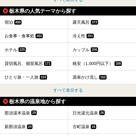
栃木県の人気テーマから探す
宿泊
露天風呂
490
373
お食事・食事処
冷え性
262
251
ホテル
カップル
225
206
貸切風呂、個室風呂
格安（1,000円以下）
171
168
ひとり旅・一人旅
源泉かけ流し
153
152
すべて表示する
栃木県の温泉地から探す
那須湯本温泉
日光湯元温泉
29
26
新那須温泉
古町温泉
24
16