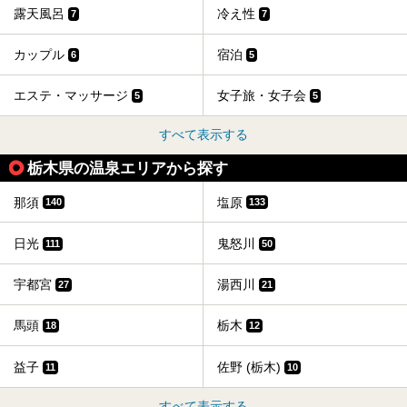
露天風呂
冷え性
7
7
カップル
宿泊
6
5
エステ・マッサージ
女子旅・女子会
5
5
すべて表示する
栃木県の温泉エリアから探す
那須
塩原
140
133
日光
鬼怒川
111
50
宇都宮
湯西川
27
21
馬頭
栃木
18
12
益子
佐野 (栃木)
11
10
すべて表示する