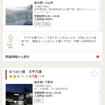
栃木県 / 小山市
小山駅2.28km
JR宇都宮線・東北新幹線の小山駅下車、西口よりコミュニ
ティバス『おー…
営業時間 8:00～24:00
入浴料金 850円～
日帰り
宿泊
「サウナを愛でたい」を見て行ってみましたが、お気に入りに追
加です。 施設はこじんまりした感じですが、中庭には卓球台が2
卓…
50代～
男性
関連情報から探す
ゆうゆう館 天平乃湯
お気に入
りに追加
2.7点
/ 3 件
栃木県 / 下野市
小金井駅1.26km
JR「小金井駅」から徒歩約25分
営業時間 10:00～20:30
入浴料金 300円～
日帰り