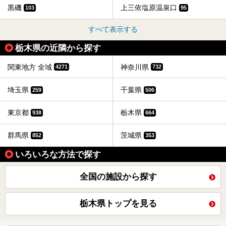
黒磯
上三依塩原温泉口
103
95
すべて表示する
栃木県の近隣から探す
関東地方 全域
神奈川県
4271
732
埼玉県
千葉県
259
506
東京都
栃木県
938
664
群馬県
茨城県
852
353
いろいろな方法で探す
全国の施設から探す
栃木県トップを見る