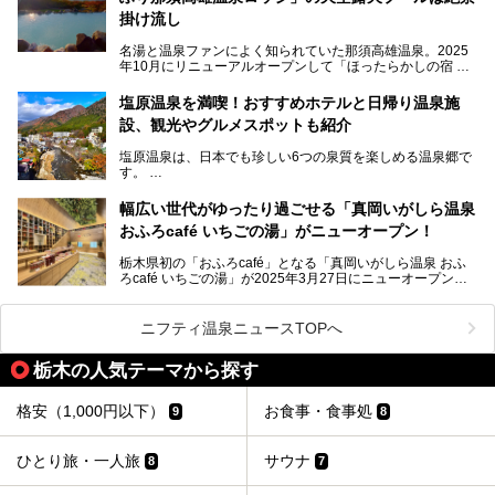
───
ませんが、鬼怒川温泉観光の行き帰りに、はたまたサウナで
掛け流し
提供元：大江戸温泉物語ホテルズ＆リゾーツ株式会社【P
一日リフレッシュするための目的地に！ぜひオススメしたい
R】
スポットです。時間制限も無いので1人1,500円でひがな一
名湯と温泉ファンによく知られていた那須高雄温泉。2025
この記事は大江戸温泉物語Premium 鬼怒川観光ホテルのPR
日サウナや温泉を楽しんでお昼も食べてごろごろできちゃい
年10月にリニューアルオープンして「ほったらかしの宿 ゆ
記事です。
ますよ。
うふり那須高雄温泉ロッジ」として新たなスタートを切りま
した。
塩原温泉を満喫！おすすめホテルと日帰り温泉施
那須湯本の温泉街から少し離れた静かな環境、一軒宿ゆえに
設、観光やグルメスポットも紹介
許される露天風呂からの絶景、日帰り入浴や素泊まりで気楽
に温泉が楽しめるこちらのお宿をさっそく取材してきまし
塩原温泉は、日本でも珍しい6つの泉質を楽しめる温泉郷で
た。
す。
2名1室利用で1人あたり4,500円～と、思い立ったらすぐに
泊まりに行かれるお手頃価格も嬉しいです。
栃木県の北部にある箒川のほとりに11の温泉地が点在し、
───
幅広い世代がゆったり過ごせる「真岡いがしら温泉
古くから多くの人々から癒やしの場として愛されてきまし
提供元：アイコニア・ホスピタリティ株式会社【PR】
おふろcafé いちごの湯」がニューオープン！
た。
この記事はほったらかしの宿 ゆうふり那須高雄温泉ロッジ
のPR記事です。
栃木県初の「おふろcafé」となる「真岡いがしら温泉 おふ
温泉に加えて、豊かな自然を感じられる観光スポットや、こ
ろcafé いちごの湯」が2025年3月27日にニューオープンす
こでしか味わえないご当地グルメなど、多彩な魅力がある北
るとのことで、プレオープン期間に早速訪問。
関東の人気温泉地です。
メインとなる天然温泉のお風呂をはじめ、リラックスエリア
ニフティ温泉ニュースTOPへ
やキッズエリア、カフェレストランなど、施設の隅々までチ
ェックしてきました！
この記事では、塩原温泉の概要や魅力とともに、おすすめの
栃木の人気テーマから探す
宿泊施設と観光・グルメスポット、日帰り温泉を順に紹介し
ます。
格安（1,000円以下）
お食事・食事処
9
8
塩原温泉で、いつもの温泉旅行とは一味違う旅行体験をして
みませんか。
ひとり旅・一人旅
サウナ
8
7