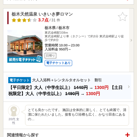
栃木天然温泉 いきいき夢ロマン
お気に入
りに追加
3.7点
/ 31 件
栃木県 / 栃木市
東武金崎駅338m
東武金崎駅より車（タクシー）で約3分 東武金崎駅より徒
歩で約8分
営業時間 10:00～23:00
入浴料金 950円～
日帰り
電子チケットあり
大人入浴料＋レンタルタオルセット 割引
電子チケット
【平日限定】大人（中学生以上）
1440円
→
1300円
【土日
祝限定】大人（中学生以上）
1490円
→
1300円
とても良かったです。 施設は全体的に新しく、とても綺麗で、清
潔に保たれたいました。接客も◎浴槽も広く、かなり田舎にある
の…
20代 女
性
関連情報から探す