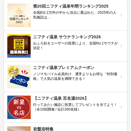
第20回ニフティ温泉年間ランキング2025
全国約2.2万件の中から頂点に選ばれた、2025年の人
気施設は…
ニフティ温泉 サウナランキング2026
おふろ好きユーザーの投票により、全国No.1サウナが
決定！
ニフティ温泉プレミアムクーポン
ノジマモバイル会員向け 通常よりもお得な「特別価
格」で人気の温泉を満喫できる！
【ニフティ温泉 百名湯2026】
行ってみたい施設に投票してプレゼントを当てよう！
（全10回開催 / 合計260名様）
岩盤浴特集