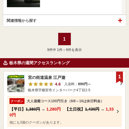
関連情報から探す
1
9
件中 1件～9件を表示
栃木県の週間アクセスランキング
1
宮の街道温泉 江戸遊
4.6
入浴料：
890円～
栃木県宇都宮市インターパーク4丁目2-5
大人遊癒コース100円引き（8/8～16は休日料金）
クーポン
【平日】
1,380円
→
1,280円
【土日祝】
1,430円
→
1,33
0円
他にも3個のクーポンがあります。