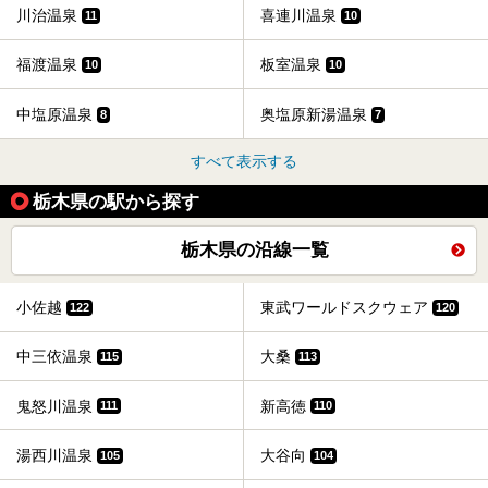
川治温泉
喜連川温泉
11
10
福渡温泉
板室温泉
10
10
中塩原温泉
奥塩原新湯温泉
8
7
すべて表示する
栃木県の駅から探す
栃木県の沿線一覧
小佐越
東武ワールドスクウェア
122
120
中三依温泉
大桑
115
113
鬼怒川温泉
新高徳
111
110
湯西川温泉
大谷向
105
104