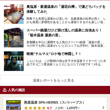
奥塩原・新湯温泉の「湯荘白樺」で湯どろパックを
体験してみた
関東でも良質な源泉かけ流しや、自家源泉の比率が高く、し
かも泉質に多様性があることから湯巡りするのも楽しい塩原
温泉郷。 そんな塩原でも今回ご紹介するのは塩原…
スーパー銭湯だけど掛け流しの温泉に自信あり！
「栃木温泉 湯楽の里」
首都圏を中心に展開する人気のスーパー銭湯「湯楽の里」。
その中でも特に温泉がいいと口コミでも評判の「栃木温泉
湯楽の里」へ突撃してまいりました！ 高濃度炭酸…
映画“テルマエ”ロケ地で神隠し？！
こんにちは。この取材の頃は女子大生温泉ライターだった水
品です♪(二ツ星温泉ソムリエになりたての頃です！)今はも
う社会人です。時が経つには早いですね。 今年…
温泉レポートをもっと見る
人気の施設
美楽温泉 SPA-HERBS（スパハーブス）
4.7
入浴料：
1,205円
〜