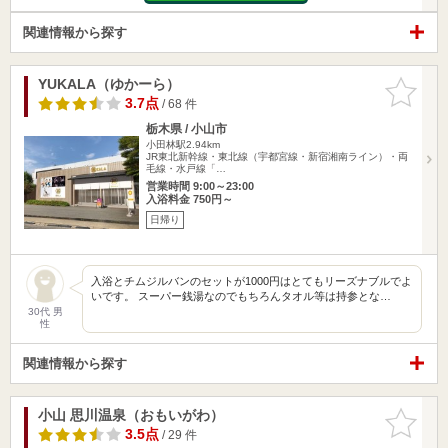
関連情報から探す
YUKALA（ゆかーら）
お気に入
りに追加
3.7点
/ 68 件
栃木県 / 小山市
小田林駅2.94km
JR東北新幹線・東北線（宇都宮線・新宿湘南ライン）・両
毛線・水戸線「…
営業時間 9:00～23:00
入浴料金 750円～
日帰り
入浴とチムジルバンのセットが1000円はとてもリーズナブルでよ
いです。 スーパー銭湯なのでもちろんタオル等は持参とな…
30代 男
性
関連情報から探す
小山 思川温泉（おもいがわ）
お気に入
りに追加
3.5点
/ 29 件