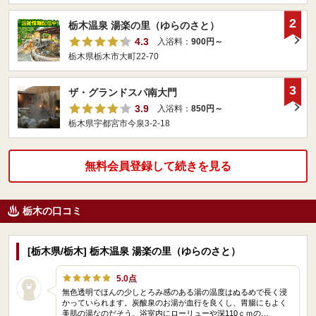
2
栃木温泉 湯楽の里（ゆらのさと）
4.3
入浴料：
900円～
栃木県栃木市大町22-70
3
ザ・グランドスパ南大門
3.9
入浴料：
850円～
栃木県宇都宮市今泉3-2-18
無料会員登録して続きを見る
栃木の口コミ
[栃木県/栃木] 栃木温泉 湯楽の里（ゆらのさと）
5.0点
無色透明でほんの少しとろみ感のある湯の温度はぬるめで長く浸
かっていられます。炭酸泉のお湯が血行を良くし、胃腸にもよく
美肌の湯なのだそう。浴室内にローリューや深110ｃｍの…