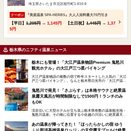
埼玉県さいたま市北区植竹町1-816-8
『美楽温泉 SPA-HERBS』大人入浴料最大70円引き
クーポン
【平日】
1,205円
→
1,145円
【土日祝】
1,445円
→
1,37
5円
栃木県のニフティ温泉ニュース
栃木にも登場！「大江戸温泉物語Premium 鬼怒川
観光ホテル」の大江戸三つ星バイキング
大江戸温泉物語の複数の宿で昨年スタートした人気の「大江
戸三つ星バイキング」。なんと栃木県日光市の「大江戸温泉
物語Premium 鬼怒川観光ホテル」でも始まっています。
鬼怒川で発見！「さぷらす」は本格サウナと絶景温
ここは首都圏から1泊で行きやすい鬼怒川温泉の渓流沿いに
泉露天風呂が時間制限なしで1500円！ランチのみ
建つホテルで、バイキングの他にも天然温泉の大浴場とサウ
ナ、フリーフローサービスのラウンジなど館内で楽しめるス
もOK
ポットがたくさんあり、3世代旅行やグループ旅行にもぴっ
たり。
渓谷沿いに大型ホテルが立ち並ぶ栃木県有数の温泉観光地・
鬼怒川温泉。その南に位置する小佐越の川沿いに絶景露天風
そんな「大江戸温泉物語Premium 鬼怒川観光ホテル」の魅
呂と本格サウナが自慢の「さぷらす」はあります。
力を詳しく紹介しちゃいます。
あの温泉が帰ってきた！「ほったらかしの宿 ゆう
こだわりのサウナ、掛け流しの水風呂、天然温泉の露天風
ふり那須高雄温泉ロッジ」の天空露天プールは絶景
呂、食事処、休憩室など備えて、決して大規模施設ではあり