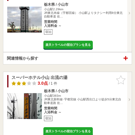
栃木県 / 小山市
小山駅2.29km
JR東北本線（宇都宮線） 小山駅よりタクシー利用8分東北
自動車道 佐…
営業時間
入浴料金 ～
宿泊
楽天トラベルの宿泊プランを見る
関連情報から探す
スーパーホテル小山 出流の湯
お気に入
りに追加
3.0点
/ 1 件
栃木県 / 小山市
小山駅383m
JR東北新幹線･宇都宮線 小山駅西出口より徒歩5分東北自
動車道路 佐…
営業時間
入浴料金 ～
宿泊
楽天トラベルの宿泊プランを見る