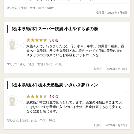
茂3さん
| 性別：女性 | 年代：50代～
投稿日：2026年7月6日
[栃木県/栃木] スーパー銭湯 小山やすらぎの湯
5.0点
家族４人で、行きました(父、母、小４、年中)。お風呂５種類、露
天あり３種類、サウナ３種類どれも良かったです(特に美泡の湯)。
スタッフの方や来ているお客様もアットホームな…
マリア88さん
| 性別：女性 | 年代：40代
投稿日：2026年6月28日
[栃木県/栃木] 栃木天然温泉 いきいき夢ロマン
4.0点
脱衣所が常に綺麗で広々としています。温泉の種類はそこまで沢
山はないですが普通に入る分には十分。料金は高くもなく安くも
なく普通と感じます。
琴紗さん
| 性別：女性 | 年代：30代
投稿日：2026年6月17日