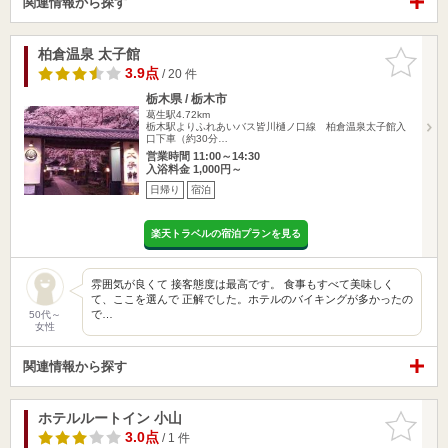
関連情報から探す
柏倉温泉 太子館
お気に入
りに追加
3.9点
/ 20 件
栃木県 / 栃木市
葛生駅4.72km
栃木駅よりふれあいバス皆川樋ノ口線 柏倉温泉太子館入
口下車（約30分…
営業時間 11:00～14:30
入浴料金 1,000円～
日帰り
宿泊
楽天トラベルの宿泊プランを見る
雰囲気が良くて 接客態度は最高です。 食事もすべて美味しく
て、ここを選んで 正解でした。ホテルのバイキングが多かったの
で…
50代～
女性
関連情報から探す
ホテルルートイン 小山
お気に入
りに追加
3.0点
/ 1 件