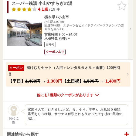
スーパー銭湯 小山やすらぎの湯
お気に入
りに追加
4.1点
/ 19 件
栃木県 / 小山市
小山駅2.97km
国道50号線 スポーツゼビオ／ドライバーズスタンドの交
差点を南へ1ｋ…
営業時間 9:00～24:00
入浴料金 750円～
日帰り
クーポンあり
湯けむりセット（入浴＋レンタルタオル＋食事）100円引
クーポン
き
【平日】
1,400円
→
1,300円
【土日祝】
1,500円
→
1,400円
他にも1種類のクーポンがあります
家族４人で、行きました(父、母、小４、年中)。お風呂５種類、
露天あり３種類、サウナ３種類どれも良かったです(特に美泡の
湯)…
40代 女
性
関連情報から探す