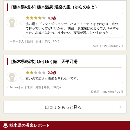
[栃木県/栃木] 栃木温泉 湯楽の里（ゆらのさと）
4.0点
洗い場：プッシュ式シャワー、バスアメニティはそれなり。自分
で持っていく方がいいかも。 風呂：炭酸泉はぬるくて入りやすか
った。水風呂はけっこう冷たい。寝湯が過ごしやすかった…
ウーサーさん
| 性別：男性 | 年代：30代
投稿日：2026年6月7日
[栃木県/栃木] ゆうゆう館 天平乃湯
2.0点
安いので広さも設備もそれなりです。
K Japanさん
| 性別：男性 | 年代：50代～
投稿日：2026年5月27日
口コミをもっと見る
栃木県の温泉レポート