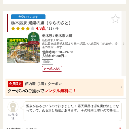
お気に入
今空いています
りに追加
栃木温泉 湯楽の里（ゆらのさと）
4.3点
/ 117 件
栃木県 / 栃木市大町
新栃木駅1.05km
東武日光線新栃木駅より栃木循環バス東回りで約20分、湯
楽の里前下車す…
営業時間 8:30～24:00
入浴料金 900円～
日帰り
クーポンあり
館内着（1着）クーポン
会員限定
クーポンのご提示で
レンタル無料に！
源泉があるというので行きました！ 露天風呂は源泉掛け流しにな
っていて、ぬる湯と熱湯があります。 今の時期は寒いので熱湯…
40代 女
性