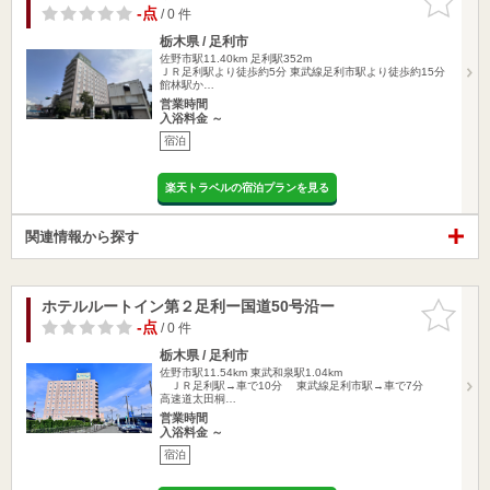
りに追加
-点
/ 0 件
栃木県 / 足利市
佐野市駅11.40km
足利駅352m
ＪＲ足利駅より徒歩約5分 東武線足利市駅より徒歩約15分
館林駅か…
営業時間
入浴料金 ～
宿泊
楽天トラベルの宿泊プランを見る
関連情報から探す
ホテルルートイン第２足利ー国道50号沿ー
お気に入
りに追加
-点
/ 0 件
栃木県 / 足利市
佐野市駅11.54km
東武和泉駅1.04km
ＪＲ足利駅→車で10分 東武線足利市駅→車で7分
高速道太田桐…
営業時間
入浴料金 ～
宿泊