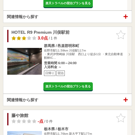
楽天トラベルの宿泊プランを見る
関連情報から探す
HOTEL R9 Premium 川俣駅前
お気に入
りに追加
3.0点
/ 1 件
群馬県 / 邑楽郡明和町
佐野市駅11.59km
川俣駅117m
・東武伊勢崎線 川俣駅 西口より徒歩1分 ・東北自動車道
館林IC…
営業時間 6:00～24:00
入浴料金 ～
日帰り
宿泊
楽天トラベルの宿泊プランを見る
関連情報から探す
藤や旅館
お気に入
りに追加
-点
/ 0 件
栃木県 / 栃木市
佐野市駅11.76km
新大平下駅177m