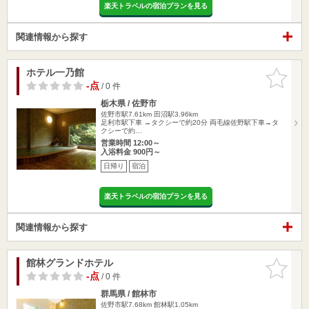
楽天トラベルの宿泊プランを見る
関連情報から探す
ホテル一乃館
お気に入
りに追加
-点
/ 0 件
栃木県 / 佐野市
佐野市駅7.61km
田沼駅3.96km
足利市駅下車 →タクシーで約20分 両毛線佐野駅下車→タ
クシーで約…
営業時間 12:00～
入浴料金 900円～
日帰り
宿泊
楽天トラベルの宿泊プランを見る
関連情報から探す
館林グランドホテル
お気に入
りに追加
-点
/ 0 件
群馬県 / 館林市
佐野市駅7.68km
館林駅1.05km