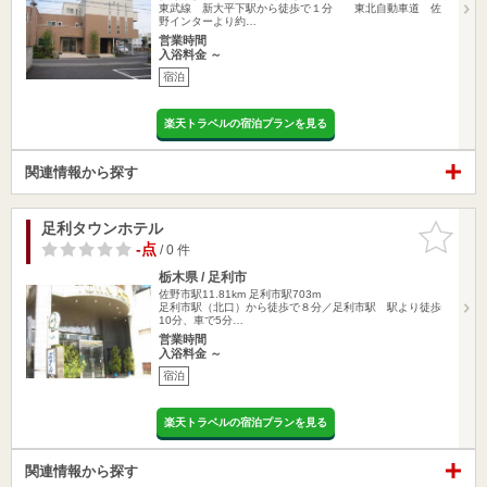
東武線 新大平下駅から徒歩で１分 東北自動車道 佐
野インターより約…
営業時間
入浴料金 ～
宿泊
楽天トラベルの宿泊プランを見る
関連情報から探す
足利タウンホテル
お気に入
りに追加
-点
/ 0 件
栃木県 / 足利市
佐野市駅11.81km
足利市駅703m
足利市駅（北口）から徒歩で８分／足利市駅 駅より徒歩
10分、車で5分…
営業時間
入浴料金 ～
宿泊
楽天トラベルの宿泊プランを見る
関連情報から探す