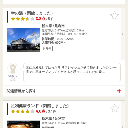
幸の湯（閉館しました）
お気に入
りに追加
3.8点
/ 5 件
栃木県 / 足利市
佐野市駅10.97km
足利駅1.63km
JR両毛線「足利駅」から車で約8分
営業時間 10:00～22:00
入浴料金 600円～
日帰り
常にお邪魔してゆったり リフレッシュさせて頂きましたのに·····
直ぐに再オープンしてくださると思っていましたの😭…
50代～
女性
関連情報から探す
足利健康ランド（閉館しました）
お気に入
りに追加
4.0点
/ 37 件
栃木県 / 足利市
佐野市駅11.11km
東武和泉駅506m
営業時間