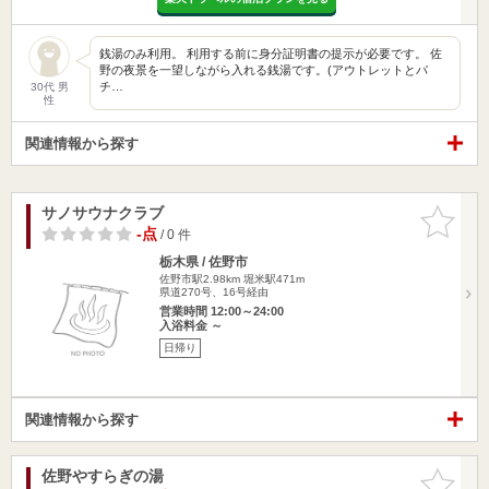
銭湯のみ利用。 利用する前に身分証明書の提示が必要です。 佐
野の夜景を一望しながら入れる銭湯です。(アウトレットとパ
チ…
30代 男
性
関連情報から探す
サノサウナクラブ
お気に入
りに追加
-点
/ 0 件
栃木県 / 佐野市
佐野市駅2.98km
堀米駅471m
県道270号、16号経由
営業時間 12:00～24:00
入浴料金 ～
日帰り
関連情報から探す
佐野やすらぎの湯
お気に入