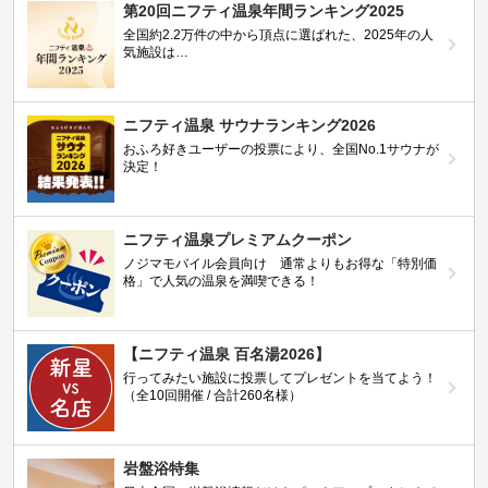
第20回ニフティ温泉年間ランキング2025
全国約2.2万件の中から頂点に選ばれた、2025年の人
気施設は…
ニフティ温泉 サウナランキング2026
おふろ好きユーザーの投票により、全国No.1サウナが
決定！
ニフティ温泉プレミアムクーポン
ノジマモバイル会員向け 通常よりもお得な「特別価
格」で人気の温泉を満喫できる！
【ニフティ温泉 百名湯2026】
行ってみたい施設に投票してプレゼントを当てよう！
（全10回開催 / 合計260名様）
岩盤浴特集