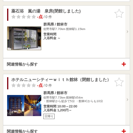
薬石浴 嵐の湯 泉房(閉館しました)
お気に入
りに追加
-点
/ 0 件
群馬県 / 館林市
佐野市駅7.70km
館林駅1.15km
営業時間
入浴料金 ～
関連情報から探す
ホテルニューシティーｗｉｔｈ館林（閉館しました）
お気に入
りに追加
-点
/ 0 件
群馬県 / 館林市
佐野市駅7.73km
館林駅454m
・館林駅から徒歩で5分 ・館林ICからも10分
営業時間 10:00～22:00
入浴料金 1,200円～
日帰り
関連情報から探す