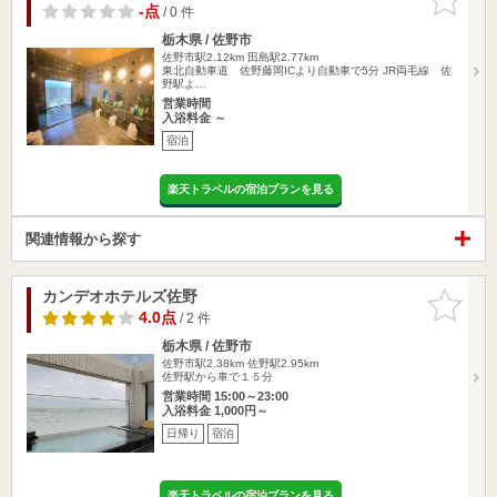
りに追加
-点
/ 0 件
栃木県 / 佐野市
佐野市駅2.12km
田島駅2.77km
東北自動車道 佐野藤岡ICより自動車で5分 JR両毛線 佐
野駅よ…
営業時間
入浴料金 ～
宿泊
楽天トラベルの宿泊プランを見る
関連情報から探す
カンデオホテルズ佐野
お気に入
りに追加
4.0点
/ 2 件
栃木県 / 佐野市
佐野市駅2.38km
佐野駅2.95km
佐野駅から車で１５分
営業時間 15:00～23:00
入浴料金 1,000円～
日帰り
宿泊
楽天トラベルの宿泊プランを見る