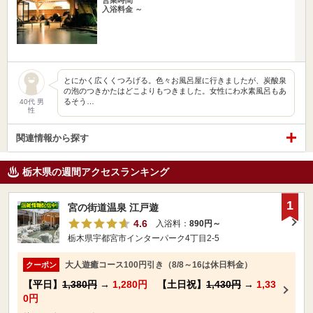
入浴料金 ～
とにかく広くくつろげる。色々お風呂屋に行きましたが、炭酸泉
の泡のつきかたはどこよりもつきました。女性にわ水素風呂もあ
るそう…
40代 男
性
関連情報から探す
栃木県の週間アクセスランキング
1
宮の街道温泉 江戸遊
4.6
入浴料：
890円～
栃木県宇都宮市インターパーク4丁目2-5
大人遊癒コース100円引き（8/8～16は休日料金）
クーポン
【平日】
1,380円
→
1,280円
【土日祝】
1,430円
→
1,33
0円