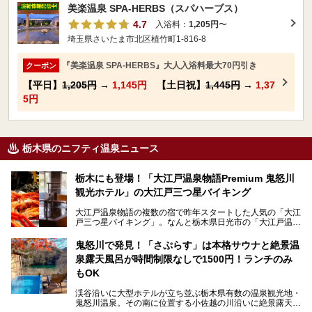
美楽温泉 SPA-HERBS（スパハーブス）
4.7
入浴料：
1,205円
〜
埼玉県さいたま市北区植竹町1-816-8
『美楽温泉 SPA-HERBS』大人入浴料最大70円引き
クーポン
【平日】
1,205円
→
1,145円
【土日祝】
1,445円
→
1,37
5円
栃木県のニフティ温泉ニュース
栃木にも登場！「大江戸温泉物語Premium 鬼怒川
観光ホテル」の大江戸三つ星バイキング
大江戸温泉物語の複数の宿で昨年スタートした人気の「大江
戸三つ星バイキング」。なんと栃木県日光市の「大江戸温泉
物語Premium 鬼怒川観光ホテル」でも始まっています。
鬼怒川で発見！「さぷらす」は本格サウナと絶景温
ここは首都圏から1泊で行きやすい鬼怒川温泉の渓流沿いに
泉露天風呂が時間制限なしで1500円！ランチのみ
建つホテルで、バイキングの他にも天然温泉の大浴場とサウ
ナ、フリーフローサービスのラウンジなど館内で楽しめるス
もOK
ポットがたくさんあり、3世代旅行やグループ旅行にもぴっ
たり。
渓谷沿いに大型ホテルが立ち並ぶ栃木県有数の温泉観光地・
鬼怒川温泉。その南に位置する小佐越の川沿いに絶景露天風
そんな「大江戸温泉物語Premium 鬼怒川観光ホテル」の魅