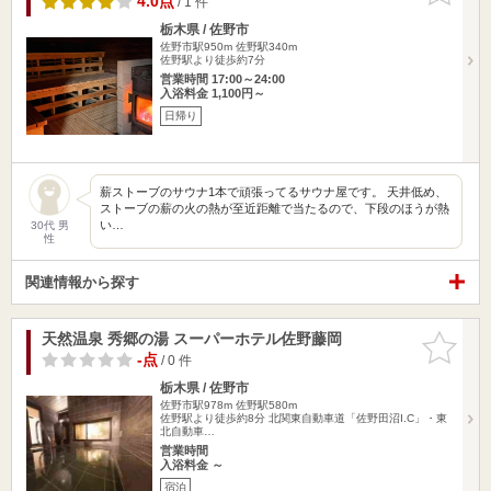
4.0点
/ 1 件
栃木県 / 佐野市
佐野市駅950m
佐野駅340m
佐野駅より徒歩約7分
営業時間 17:00～24:00
入浴料金 1,100円～
日帰り
薪ストーブのサウナ1本で頑張ってるサウナ屋です。 天井低め、
ストーブの薪の火の熱が至近距離で当たるので、下段のほうが熱
い…
30代 男
性
関連情報から探す
天然温泉 秀郷の湯 スーパーホテル佐野藤岡
お気に入
りに追加
-点
/ 0 件
栃木県 / 佐野市
佐野市駅978m
佐野駅580m
佐野駅より徒歩約8分 北関東自動車道「佐野田沼I.C」・東
北自動車…
営業時間
入浴料金 ～
宿泊