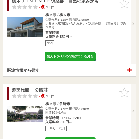
栃木ＪＩＭＩＮＩＥ倶楽部 自然の家みかも
お気に入
りに追加
-点
/ 0 件
栃木県 / 栃木市
佐野市駅5.11km
岩舟駅2.86km
ＪＲ栃木駅南口からふれあいバス岩舟線 （東回り）で約
３０分
営業時間
入浴料金 550円～
宿泊
楽天トラベルの宿泊プランを見る
関連情報から探す
割烹旅館 公園荘
お気に入
りに追加
-点
/ 0 件
栃木県 / 佐野市
佐野市駅7.47km
田沼駅3.88km
国道293号経由
営業時間 11:00～15:00
入浴料金 700円～
日帰り
宿泊