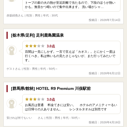
トーブの薪の火の熱が至近距離で当たるので、下段のほうが熱い
かも。無音かつ暗いので集中出来ます。 洗い場がシャ…
赤坂緋燕さん
| 性別：男性 | 年代：30代
投稿日：2026年7月14日
[栃木県/足利] 足利鹿島園温泉
3.0点
百聞は一見にしかず。一言で言えば「カオス」。とにかく一度は
行くべき。私は怖いもの見たさじゃないが、また行ってみたいで
す。
ゲストさん
| 性別：男性 | 年代：50代～
投稿日：2026年6月12日
[群馬県/館林] HOTEL R9 Premium 川俣駅前
3.0点
お風呂は普通 料金てきには安い。 ホテルのアメニティーるい
は日帰りの人ありません。 レンタルタオルは別売です
安ければ何でもいい さん
| 性別：男性 | 年代：50代～
投稿日：2026年4月19日