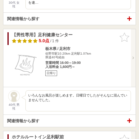
を連…
30代 女
性
関連情報から探す
【男性専用】足利健康センター
お気に入
りに追加
5.0点
/ 1 件
栃木県 / 足利市
佐野市駅10.20km
足利駅1.07km
県道40号経由
営業時間 16:00～19:00
入浴料金 1,600円～
日帰り
いろんなお風呂が楽しめます。日曜日でしたがそんなに混んでい
ませんでした。
40代 男
性
関連情報から探す
ホテルルートイン足利駅前
お気に入