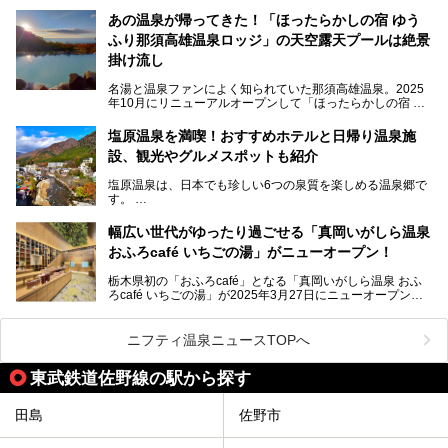
呂と本格サウナが自慢の「さぷらす」はあります。
力を詳しく紹介しちゃいます。
あの温泉が帰ってきた！「ほったらかしの宿 ゆう
こだわりのサウナ、掛け流しの水風呂、天然温泉の露天風
ふり那須高雄温泉ロッジ」の天空露天プールは絶景
呂、食事処、休憩室など備えて、決して大規模施設ではあり
───
ませんが、鬼怒川温泉観光の行き帰りに、はたまたサウナで
掛け流し
提供元：大江戸温泉物語ホテルズ＆リゾーツ株式会社【P
一日リフレッシュするための目的地に！ぜひオススメしたい
R】
スポットです。時間制限も無いので1人1,500円でひがな一
名湯と温泉ファンによく知られていた那須高雄温泉。2025
この記事は大江戸温泉物語Premium 鬼怒川観光ホテルのPR
日サウナや温泉を楽しんでお昼も食べてごろごろできちゃい
年10月にリニューアルオープンして「ほったらかしの宿 ゆ
記事です。
ますよ。
うふり那須高雄温泉ロッジ」として新たなスタートを切りま
した。
塩原温泉を満喫！おすすめホテルと日帰り温泉施
那須湯本の温泉街から少し離れた静かな環境、一軒宿ゆえに
設、観光やグルメスポットも紹介
許される露天風呂からの絶景、日帰り入浴や素泊まりで気楽
に温泉が楽しめるこちらのお宿をさっそく取材してきまし
塩原温泉は、日本でも珍しい6つの泉質を楽しめる温泉郷で
た。
す。
2名1室利用で1人あたり4,500円～と、思い立ったらすぐに
泊まりに行かれるお手頃価格も嬉しいです。
栃木県の北部にある箒川のほとりに11の温泉地が点在し、
───
幅広い世代がゆったり過ごせる「真岡いがしら温泉
古くから多くの人々から癒やしの場として愛されてきまし
提供元：アイコニア・ホスピタリティ株式会社【PR】
おふろcafé いちごの湯」がニューオープン！
た。
この記事はほったらかしの宿 ゆうふり那須高雄温泉ロッジ
のPR記事です。
栃木県初の「おふろcafé」となる「真岡いがしら温泉 おふ
温泉に加えて、豊かな自然を感じられる観光スポットや、こ
ろcafé いちごの湯」が2025年3月27日にニューオープンす
こでしか味わえないご当地グルメなど、多彩な魅力がある北
るとのことで、プレオープン期間に早速訪問。
関東の人気温泉地です。
メインとなる天然温泉のお風呂をはじめ、リラックスエリア
ニフティ温泉ニュースTOPへ
やキッズエリア、カフェレストランなど、施設の隅々までチ
ェックしてきました！
この記事では、塩原温泉の概要や魅力とともに、おすすめの
東武鉄道佐野線の駅から探す
宿泊施設と観光・グルメスポット、日帰り温泉を順に紹介し
ます。
田島
佐野市
塩原温泉で、いつもの温泉旅行とは一味違う旅行体験をして
みませんか。