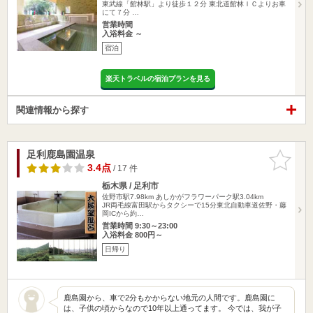
東武線「館林駅」より徒歩１２分 東北道館林ＩＣよりお車
にて７分 …
営業時間
入浴料金 ～
宿泊
楽天トラベルの宿泊プランを見る
関連情報から探す
足利鹿島園温泉
お気に入
りに追加
3.4点
/ 17 件
栃木県 / 足利市
佐野市駅7.98km
あしかがフラワーパーク駅3.04km
JR両毛線富田駅からタクシーで15分東北自動車道佐野・藤
岡ICから約…
営業時間 9:30～23:00
入浴料金 800円～
日帰り
鹿島園から、車で2分もかからない地元の人間です。鹿島園に
は、子供の頃からなので10年以上通ってます。 今では、我が子