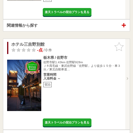
楽天トラベルの宿泊プランを見る
関連情報から探す
ホテル三吉野別館
お気に入
りに追加
-点
/ 0 件
栃木県 / 佐野市
佐野市駅1.43km
佐野駅928m
ＪＲ両毛線・東武佐野線「佐野駅」より徒歩１５分・車３
分／東北自動車道…
営業時間
入浴料金 ～
宿泊
楽天トラベルの宿泊プランを見る