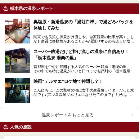
栃木県の温泉レポート
奥塩原・新湯温泉の「湯荘白樺」で湯どろパックを
体験してみた
関東でも良質な源泉かけ流しや、自家源泉の比率が高く、し
かも泉質に多様性があることから湯巡りするのも楽しい塩原
温泉郷。 そんな塩原でも今回ご紹介するのは塩原…
スーパー銭湯だけど掛け流しの温泉に自信あり！
「栃木温泉 湯楽の里」
首都圏を中心に展開する人気のスーパー銭湯「湯楽の里」。
その中でも特に温泉がいいと口コミでも評判の「栃木温泉
湯楽の里」へ突撃してまいりました！ 高濃度炭酸…
映画“テルマエ”ロケ地で神隠し？！
こんにちは。この取材の頃は女子大生温泉ライターだった水
品です♪(二ツ星温泉ソムリエになりたての頃です！)今はも
う社会人です。時が経つには早いですね。 今年…
温泉レポートをもっと見る
人気の施設