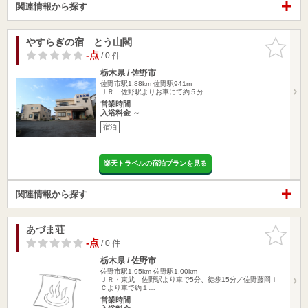
関連情報から探す
やすらぎの宿 とう山閣
お気に入
りに追加
-点
/ 0 件
栃木県 / 佐野市
佐野市駅1.88km
佐野駅941m
ＪＲ 佐野駅よりお車にて約５分
営業時間
入浴料金 ～
宿泊
楽天トラベルの宿泊プランを見る
関連情報から探す
あづま荘
お気に入
りに追加
-点
/ 0 件
栃木県 / 佐野市
佐野市駅1.95km
佐野駅1.00km
ＪＲ・東武 佐野駅より車で5分、徒歩15分／佐野藤岡Ｉ
Ｃより車で約１…
営業時間