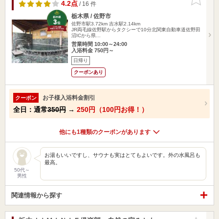
りに追加
4.2点
/ 16 件
栃木県 / 佐野市
佐野市駅3.72km
吉水駅2.14km
JR両毛線佐野駅からタクシーで10分北関東自動車道佐野田
沼ICから県…
営業時間 10:00～24:00
入浴料金 750円～
日帰り
クーポンあり
お子様入浴料金割引
クーポン
全日：通常
350円
→
250円（100円お得！）
他にも1種類のクーポンがあります
お湯もいいですし、サウナも実はとてもよいです。外の水風呂も
最高。
50代～
男性
関連情報から探す