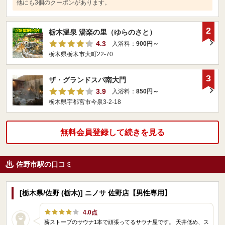
他にも3個のクーポンがあります。
2
栃木温泉 湯楽の里（ゆらのさと）
4.3
入浴料：
900円～
栃木県栃木市大町22-70
3
ザ・グランドスパ南大門
3.9
入浴料：
850円～
栃木県宇都宮市今泉3-2-18
無料会員登録して続きを見る
佐野市駅の口コミ
[栃木県/佐野 (栃木)] ニノサ 佐野店【男性専用】
4.0点
薪ストーブのサウナ1本で頑張ってるサウナ屋です。 天井低め、ス