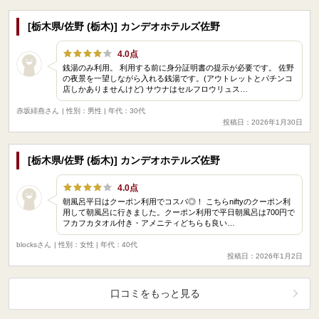
[栃木県/佐野 (栃木)] カンデオホテルズ佐野
4.0点
銭湯のみ利用。 利用する前に身分証明書の提示が必要です。 佐野
の夜景を一望しながら入れる銭湯です。(アウトレットとパチンコ
店しかありませんけど) サウナはセルフロウリュス…
赤坂緋燕さん
| 性別：男性 | 年代：30代
投稿日：2026年1月30日
[栃木県/佐野 (栃木)] カンデオホテルズ佐野
4.0点
朝風呂平日はクーポン利用でコスパ◎！ こちらniftyのクーポン利
用して朝風呂に行きました。クーポン利用で平日朝風呂は700円で
フカフカタオル付き・アメニティどちらも良い…
blocksさん
| 性別：女性 | 年代：40代
投稿日：2026年1月2日
口コミをもっと見る