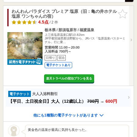
わんわんパラダイス プレミア 塩原（旧：亀の井ホテル
お気に入
塩原 ワンちゃんの宿）
りに追加
4.5点
/ 2 件
栃木県 / 那須塩原市 / 福渡温泉
上三依塩原温泉口駅10.82km
JR宇都宮線西那須野駅から、JRバス「塩原温泉バスターミ
ナル」行に乗…
営業時間 11:00～20:00
入浴料金 700円～
日帰り
宿泊
電子チケットあり
楽天トラベルの宿泊プランを見る
大人入浴料割引
電子チケット
【平日、土日祝全日】大人（12歳以上）
700円
→
600円
他にも1種類の電子チケットがあります
黄金色の温泉が最高に気持ち良かった。