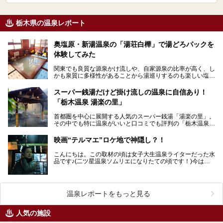
栃木県の温泉レポート
奥塩原・新湯温泉の「湯荘白樺」で湯どろパックを
体験してみた
関東でも良質な源泉かけ流しや、自家源泉の比率が高く、し
かも泉質に多様性があることから湯巡りするのも楽しい塩原
温泉郷。 そんな塩原でも今回ご紹介するのは塩原…
スーパー銭湯だけど掛け流しの温泉に自信あり！
「栃木温泉 湯楽の里」
首都圏を中心に展開する人気のスーパー銭湯「湯楽の里」。
その中でも特に温泉がいいと口コミでも評判の「栃木温泉
湯楽の里」へ突撃してまいりました！ 高濃度炭酸…
映画“テルマエ”ロケ地で神隠し？！
こんにちは。この取材の頃は女子大生温泉ライターだった水
品です♪(二ツ星温泉ソムリエになりたての頃です！)今はも
う社会人です。時が経つには早いですね。 今年…
温泉レポートをもっと見る
人気の施設