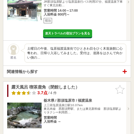
JR那須塩原駅より塩原温泉行バス利用37分、福渡温泉下車
すぐ東北自動…
営業時間 14:00～17:00
入浴料金 800円～
宿泊
楽天トラベルの宿泊プランを見る
土曜日の午後、塩原福渡温泉街でひときわ目をひく木造旅館に心
奪われ、日帰り入浴してみました。受付は、道路をはさんで向か
い側の…
匿名
関連情報から探す
露天風呂 喫茶鹿角（閉館しました）
お気に入
りに追加
3.7点
/ 4 件
栃木県 / 那須塩原市 / 福渡温泉
上三依塩原温泉口駅10.07km
東北本線 西那須野駅、または東北新幹線 那須塩原駅よ
りタクシー利用西…
営業時間
入浴料金 ～