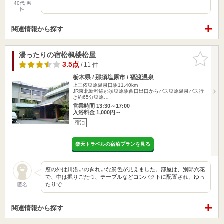
40代 男
性
関連情報から探す
湯ったりの宿松楓楼松屋
お気に入
りに追加
3.5点
/ 11 件
栃木県 / 那須塩原市 / 福渡温泉
上三依塩原温泉口駅11.40km
JR東北新幹線那須塩原駅西口出口からバス塩原温泉バス行
き約65分塩原…
営業時間 13:30～17:00
入浴料金 1,000円～
宿泊
楽天トラベルの宿泊プランを見る
窓の外は川沿いのきれいな景色が見えました。部屋は、別邸六花
で、中は掘りごたつ、テーブルなどコンパクトに配置され、ゆっ
たりで…
匿名
関連情報から探す