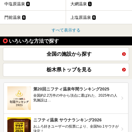
中塩原温泉
大網温泉
8
1
門前温泉
上塩原温泉
6
6
すべて表示する
いろいろな方法で探す
全国の施設から探す
栃木県トップを見る
第20回ニフティ温泉年間ランキング2025
全国約2.2万件の中から頂点に選ばれた、2025年の人
気施設は…
ニフティ温泉 サウナランキング2026
おふろ好きユーザーの投票により、全国No.1サウナが
決定！