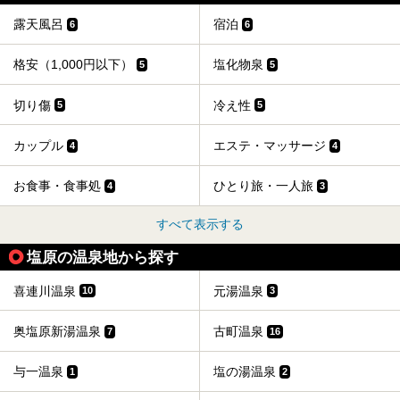
露天風呂
宿泊
6
6
格安（1,000円以下）
塩化物泉
5
5
切り傷
冷え性
5
5
カップル
エステ・マッサージ
4
4
お食事・食事処
ひとり旅・一人旅
4
3
すべて表示する
塩原の温泉地から探す
喜連川温泉
元湯温泉
10
3
奥塩原新湯温泉
古町温泉
7
16
与一温泉
塩の湯温泉
1
2