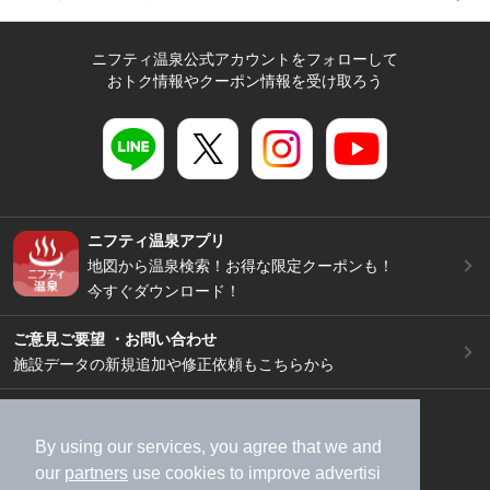
ニフティ温泉公式アカウントをフォローして
おトク情報やクーポン情報を受け取ろう
ニフティ温泉アプリ
地図から温泉検索！お得な限定クーポンも！
今すぐダウンロード！
ご意見ご要望 ・お問い合わせ
施設データの新規追加や修正依頼もこちらから
スマートフォン
/
PC
加盟店募集（資料請求）
広告出稿のご案内
By using our services, you agree that we and
our
partners
use cookies to improve advertisi
利用規約
ライフスタイルMEMBERS+規約