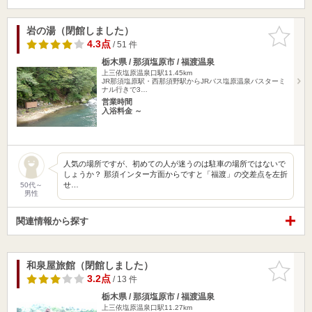
岩の湯（閉館しました）
お気に入
りに追加
4.3点
/ 51 件
栃木県 / 那須塩原市 / 福渡温泉
上三依塩原温泉口駅11.45km
JR那須塩原駅・西那須野駅からJRバス塩原温泉バスターミ
ナル行きで3…
営業時間
入浴料金 ～
人気の場所ですが、初めての人が迷うのは駐車の場所ではないで
しょうか？ 那須インター方面からですと「福渡」の交差点を左折
せ…
50代～
男性
関連情報から探す
和泉屋旅館（閉館しました）
お気に入
りに追加
3.2点
/ 13 件
栃木県 / 那須塩原市 / 福渡温泉
上三依塩原温泉口駅11.27km