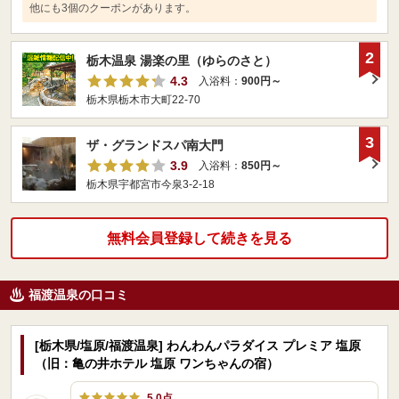
他にも3個のクーポンがあります。
2
栃木温泉 湯楽の里（ゆらのさと）
4.3
入浴料：
900円～
栃木県栃木市大町22-70
3
ザ・グランドスパ南大門
3.9
入浴料：
850円～
栃木県宇都宮市今泉3-2-18
無料会員登録して続きを見る
福渡温泉の口コミ
[栃木県/塩原/福渡温泉] わんわんパラダイス プレミア 塩原
（旧：亀の井ホテル 塩原 ワンちゃんの宿）
5.0点