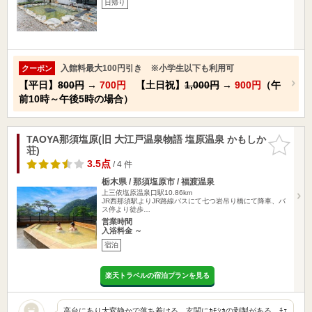
日帰り
入館料最大100円引き ※小学生以下も利用可
クーポン
【平日】
800円
→
700円
【土日祝】
1,000円
→
900円
（午
前10時～午後5時の場合）
TAOYA那須塩原(旧 大江戸温泉物語 塩原温泉 かもしか
お気に入
荘)
りに追加
3.5点
/ 4 件
栃木県 / 那須塩原市 / 福渡温泉
上三依塩原温泉口駅10.86km
JR西那須駅よりJR路線バスにて七つ岩吊り橋にて降車、バ
ス停より徒歩…
営業時間
入浴料金 ～
宿泊
楽天トラベルの宿泊プランを見る
高台にあり大変静かで落ち着ける。玄関にｶﾓｼｶの剥製がある。ﾁｪ