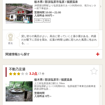
栃木県 / 那須塩原市塩原 / 福渡温泉
JR西那須野駅より塩原温泉行きバス利用40分、視力センタ
ー前下車徒歩…
営業時間 10:00～21:00
入浴料金 800円～
日帰り
宿泊
貸し切りの風呂がよい。高台に登っていくと湯小屋がある。内湯
だが眼下に渓谷を望み、紅葉の時期 は錦に彩られた風景に包まれ
る。…
匿名
関連情報から探す
不動乃足湯
お気に入
りに追加
3.2点
/ 7 件
栃木県 / 那須塩原市 / 福渡温泉
上三依塩原温泉口駅11.78km
那須塩原駅よりバス利用60分、塩原福渡下車東北自動車道
西那須野塩原…
営業時間
入浴料金 0円～