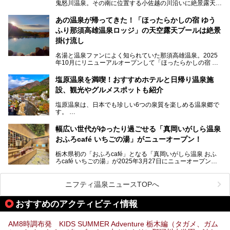
鬼怒川温泉。その南に位置する小佐越の川沿いに絶景露天風
そんな「大江戸温泉物語Premium 鬼怒川観光ホテル」の魅
呂と本格サウナが自慢の「さぷらす」はあります。
力を詳しく紹介しちゃいます。
あの温泉が帰ってきた！「ほったらかしの宿 ゆう
こだわりのサウナ、掛け流しの水風呂、天然温泉の露天風
ふり那須高雄温泉ロッジ」の天空露天プールは絶景
呂、食事処、休憩室など備えて、決して大規模施設ではあり
───
ませんが、鬼怒川温泉観光の行き帰りに、はたまたサウナで
掛け流し
提供元：大江戸温泉物語ホテルズ＆リゾーツ株式会社【P
一日リフレッシュするための目的地に！ぜひオススメしたい
R】
スポットです。時間制限も無いので1人1,500円でひがな一
名湯と温泉ファンによく知られていた那須高雄温泉。2025
この記事は大江戸温泉物語Premium 鬼怒川観光ホテルのPR
日サウナや温泉を楽しんでお昼も食べてごろごろできちゃい
年10月にリニューアルオープンして「ほったらかしの宿 ゆ
記事です。
ますよ。
うふり那須高雄温泉ロッジ」として新たなスタートを切りま
した。
塩原温泉を満喫！おすすめホテルと日帰り温泉施
那須湯本の温泉街から少し離れた静かな環境、一軒宿ゆえに
設、観光やグルメスポットも紹介
許される露天風呂からの絶景、日帰り入浴や素泊まりで気楽
に温泉が楽しめるこちらのお宿をさっそく取材してきまし
塩原温泉は、日本でも珍しい6つの泉質を楽しめる温泉郷で
た。
す。
2名1室利用で1人あたり4,500円～と、思い立ったらすぐに
泊まりに行かれるお手頃価格も嬉しいです。
栃木県の北部にある箒川のほとりに11の温泉地が点在し、
───
幅広い世代がゆったり過ごせる「真岡いがしら温泉
古くから多くの人々から癒やしの場として愛されてきまし
提供元：アイコニア・ホスピタリティ株式会社【PR】
おふろcafé いちごの湯」がニューオープン！
た。
この記事はほったらかしの宿 ゆうふり那須高雄温泉ロッジ
のPR記事です。
栃木県初の「おふろcafé」となる「真岡いがしら温泉 おふ
温泉に加えて、豊かな自然を感じられる観光スポットや、こ
ろcafé いちごの湯」が2025年3月27日にニューオープンす
こでしか味わえないご当地グルメなど、多彩な魅力がある北
るとのことで、プレオープン期間に早速訪問。
関東の人気温泉地です。
メインとなる天然温泉のお風呂をはじめ、リラックスエリア
ニフティ温泉ニュースTOPへ
やキッズエリア、カフェレストランなど、施設の隅々までチ
ェックしてきました！
この記事では、塩原温泉の概要や魅力とともに、おすすめの
おすすめのアクティビティ情報
宿泊施設と観光・グルメスポット、日帰り温泉を順に紹介し
ます。
AM8時調布発 KIDS SUMMER Adventure 栃木編（タガメ、ガム
塩原温泉で、いつもの温泉旅行とは一味違う旅行体験をして