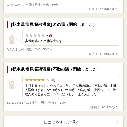
まーさんさん
| 性別：男性 | 年代：50代～
投稿日：2019年8月21日
[栃木県/塩原/福渡温泉] 岩の湯（閉館しました）
- 点
歩道崩落のため休業中です
たさん
| 性別：男性 | 年代：50代～
投稿日：2019年7月18日
[栃木県/塩原/福渡温泉] 不動の湯（閉館しました）
5.0点
８月５日（土）、やってました。 吊り橋の所に「不動の湯、本日
入浴出来ます。AM８時からPM４時」の貼り紙。 実際行って、管
理人のおじさんに３００円払うと、「よく分かった…
baka123456さん
| 性別：男性 | 年代：～10代
投稿日：2017年8月5日
口コミをもっと見る