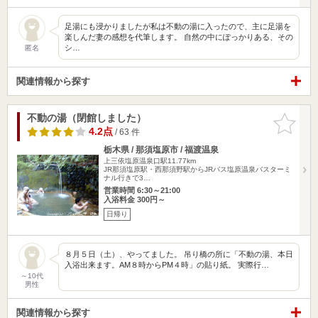
足湯にも浸かりましたが私は不動の湯に入ったので、主に足湯を
楽しんだ妻の感想を代筆します。 自然の中にぽっかりある、その
シ…
匿名
関連情報から探す
不動の湯（閉館しました）
お気に入
りに追加
4.2点
/ 63 件
栃木県 / 那須塩原市 / 福渡温泉
上三依塩原温泉口駅11.77km
JR那須塩原駅・西那須野駅からJRバス塩原温泉バスターミ
ナル行きで3…
営業時間 6:30～21:00
入浴料金 300円～
日帰り
８月５日（土）、やってました。 吊り橋の所に「不動の湯、本日
入浴出来ます。AM８時からPM４時」の貼り紙。 実際行…
～10代
男性
関連情報から探す