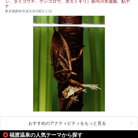
シ、タイコウチ、ゲンゴロウ、水カミキリ）那珂川水遊園、鮎ヤ
みませんか。
ナ
東京都調布市深大寺元町2-1-12
おすすめのアクティビティをもっと見る
福渡温泉の人気テーマから探す