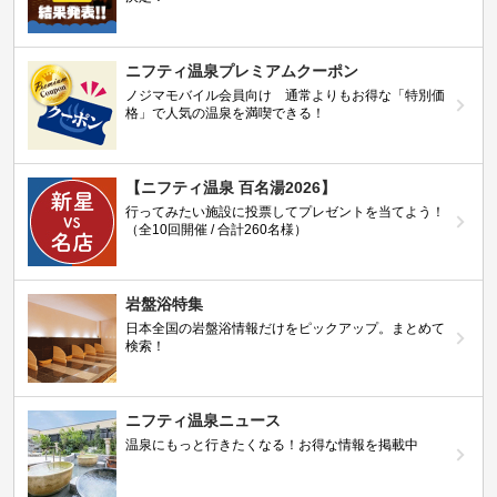
ニフティ温泉プレミアムクーポン
ノジマモバイル会員向け 通常よりもお得な「特別価
格」で人気の温泉を満喫できる！
【ニフティ温泉 百名湯2026】
行ってみたい施設に投票してプレゼントを当てよう！
（全10回開催 / 合計260名様）
岩盤浴特集
日本全国の岩盤浴情報だけをピックアップ。まとめて
検索！
ニフティ温泉ニュース
温泉にもっと行きたくなる！お得な情報を掲載中