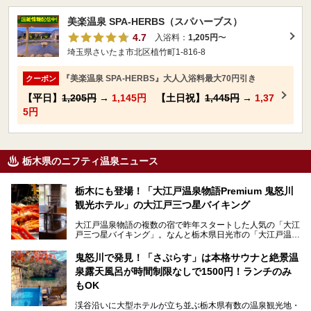
美楽温泉 SPA-HERBS（スパハーブス）
4.7
入浴料：
1,205円
〜
埼玉県さいたま市北区植竹町1-816-8
『美楽温泉 SPA-HERBS』大人入浴料最大70円引き
クーポン
【平日】
1,205円
→
1,145円
【土日祝】
1,445円
→
1,37
5円
栃木県のニフティ温泉ニュース
栃木にも登場！「大江戸温泉物語Premium 鬼怒川
観光ホテル」の大江戸三つ星バイキング
大江戸温泉物語の複数の宿で昨年スタートした人気の「大江
戸三つ星バイキング」。なんと栃木県日光市の「大江戸温泉
物語Premium 鬼怒川観光ホテル」でも始まっています。
鬼怒川で発見！「さぷらす」は本格サウナと絶景温
ここは首都圏から1泊で行きやすい鬼怒川温泉の渓流沿いに
泉露天風呂が時間制限なしで1500円！ランチのみ
建つホテルで、バイキングの他にも天然温泉の大浴場とサウ
ナ、フリーフローサービスのラウンジなど館内で楽しめるス
もOK
ポットがたくさんあり、3世代旅行やグループ旅行にもぴっ
たり。
渓谷沿いに大型ホテルが立ち並ぶ栃木県有数の温泉観光地・