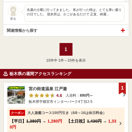
先週の土曜に行ってきました。 私が行った時は、とても寒い曇り
の日でした。 脱衣所は、かごがあるだけで 正直、綺麗…
匿名
関連情報から探す
1
10
件中 1件～10件を表示
栃木県の週間アクセスランキング
1
宮の街道温泉 江戸遊
4.6
入浴料：
890円～
栃木県宇都宮市インターパーク4丁目2-5
大人遊癒コース100円引き（8/8～16は休日料金）
クーポン
【平日】
1,380円
→
1,280円
【土日祝】
1,430円
→
1,33
0円