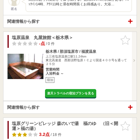
ｯｸｲﾝ14時、ｱｳﾄ11時と滞在時間長くお得感あり。大浴…
匿名
関連情報から探す
塩原温泉 丸屋旅館＜栃木県＞
お気に入
りに追加
-点
/ 0 件
栃木県 / 那須塩原市 / 福渡温泉
上三依塩原温泉口駅11.24km
東北高速道 西那須野塩原ＩＣより国道４００号を通って
２５分
営業時間
入浴料金 ～
宿泊
楽天トラベルの宿泊プランを見る
関連情報から探す
塩原グリーンビレッジ 森のいで湯 福のゆ （旧＜開
お気に入
運＞福の湯）
りに追加
3.2点
/ 18 件