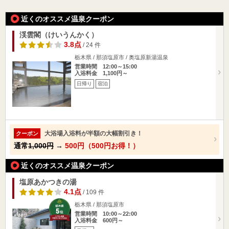
近くのオススメ温泉クーポン
渓雲閣（けいうんかく）
3.8点
/ 24 件
栃木県 / 那須塩原市 / 奥塩原新湯温泉
営業時間 12:00～15:00
入浴料金 1,100円～
日帰り
宿泊
大浴場入浴料が半額の大幅割引き！
クーポン
通常
1,000円
→
500円（500円お得！）
近くのオススメ温泉クーポン
塩原あかつきの湯
4.1点
/ 109 件
栃木県 / 那須塩原市
営業時間 10:00～22:00
入浴料金 600円～