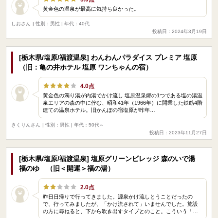
黄金色の温泉が最高に気持ち良かった。
しおさん
| 性別：男性 | 年代：40代
投稿日：2024年3月19日
[栃木県/塩原/福渡温泉] わんわんパラダイス プレミア 塩原
（旧：亀の井ホテル 塩原 ワンちゃんの宿）
4.0点
黄金色の濁り湯が内湯でかけ流し 塩原温泉郷の1つである塩の湯温
泉エリアの森の中に佇む、昭和41年（1966年）に開業した鉄筋4階
建ての温泉ホテル。旧かんぽの宿塩原が昨年…
きくりんさん
| 性別：男性 | 年代：50代～
投稿日：2023年11月27日
[栃木県/塩原/福渡温泉] 塩原グリーンビレッジ 森のいで湯
福のゆ （旧＜開運＞福の湯）
2.0点
昨日日帰りで行ってきました。源泉かけ流しとうことだったの
で、行ってみましたが、「かけ流されて」いませんでした。施設
の方に尋ねると、下から吹き出すタイプとのこと。こういう「…