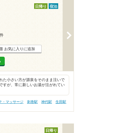
日帰り
宿泊
>
5件
お気に入りに追加
る
れた小さい方が源泉をそのまま注いで
ですが、常に新しいお湯が注がれてい
テ・マッサージ
刺巻駅
神代駅
生田駅
日帰り