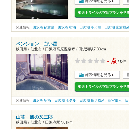
施設情報を見る
楽天トラベルの宿泊プランを見
関連情報
田沢湖 硫黄泉
田沢湖 宿泊
田沢湖 冷え性
田沢湖 家族風
ペンション 白い星
秋田県 / 仙北市 / 田沢湖高原温泉郷 /
田沢湖駅7.30km
- 点
/ 0件
施設情報を見る
楽天トラベルの宿泊プランを見
関連情報
田沢湖 宿泊
田沢湖 ホテル
田沢湖 貸切風呂、個室風呂
田
山荘 風の又三郎
秋田県 / 仙北市 /
田沢湖駅7.61km