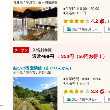
青森県 / 平川市 / 碇ヶ関温泉郷
■営業時間 8:00～20:00
■入浴料 400円
4.2 点
/ 
施設情報を見る
入浴料割引
クーポン
通常
400円
→
350円（50円お得！）
結びの宿 愛隣館（あいりんかん）
岩手県 / 花巻市 / 新鉛温泉
■営業時間 10:00～19:00
■入浴料 1,200円
3.8 点
/ 
施設情報を見る