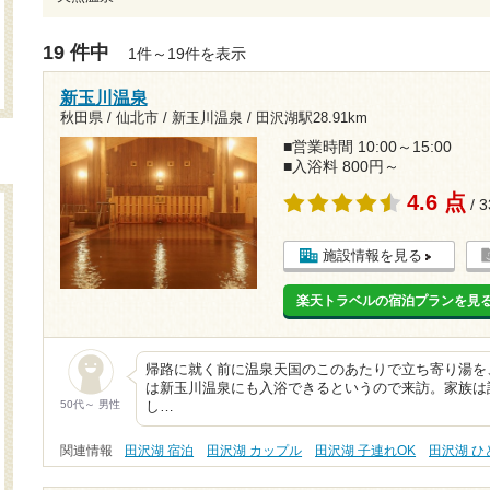
19 件中
1件～19件を表示
新玉川温泉
秋田県 / 仙北市 / 新玉川温泉 /
田沢湖駅28.91km
■営業時間 10:00～15:00
■入浴料 800円～
4.6 点
/ 
施設情報を見る
楽天トラベルの宿泊プランを見
帰路に就く前に温泉天国のこのあたりで立ち寄り湯を
は新玉川温泉にも入浴できるというので来訪。家族は
50代～ 男性
し…
関連情報
田沢湖 宿泊
田沢湖 カップル
田沢湖 子連れOK
田沢湖 