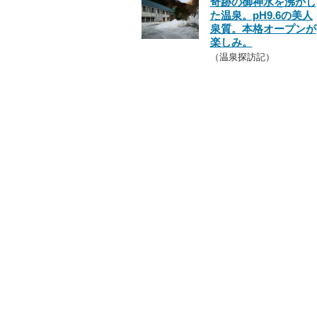
奇跡の御神水を沸かし
た温泉。pH9.6の美人
泉質。本格オープンが
楽しみ。
（温泉探訪記）