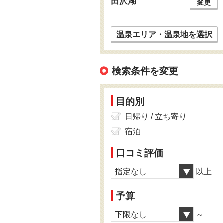
田沢湖
変更
温泉エリア・温泉地を選択
検索条件を変更
目的別
日帰り / 立ち寄り
宿泊
口コミ評価
指定なし
以上
予算
下限なし
～