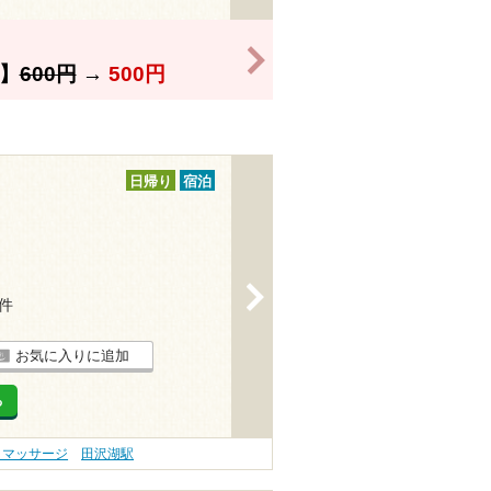
>
】
600円
→
500円
日帰り
宿泊
>
4件
お気に入りに追加
る
・マッサージ
田沢湖駅