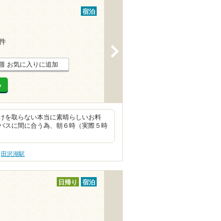
宿泊
1件
>
お気に入りに追加
る
けを取らない本当に素晴らしいお料
バスに間に合う為、朝６時（実際５時
田沢湖駅
日帰り
宿泊