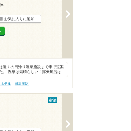
1件
>
お気に入りに追加
る
は近くの日帰り温泉施設まで車で道案
た。 温泉は素晴らしい！露天風呂は…
 ホテル
田沢湖駅
宿泊
>