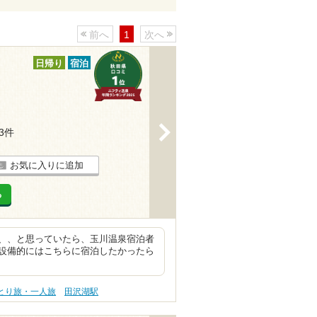
前へ
1
次へ
日帰り
宿泊
>
33件
お気に入りに追加
る
、、と思っていたら、玉川温泉宿泊者
設備的にはこちらに宿泊したかったら
ひとり旅・一人旅
田沢湖駅