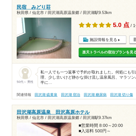
民宿 みどり荘
秋田県 / 仙北市 / 田沢湖高原温泉郷 /
田沢湖駅9.53km
5.0 点
/ 
施設情報を見る
楽天トラベルの宿泊プランを見
私一人でも一つ返事で予約が取れました。何処にも引
理、少し古いけど静かな掛け流し温泉風呂、マラソン
50代～ 男性
半に…
関連情報
田沢湖 硫黄泉
田沢湖 宿泊
田沢湖 糖尿病
田沢湖 切り傷
田沢湖高原温泉 田沢高原ホテル
秋田県 / 仙北市 / 田沢湖高原温泉郷 /
田沢湖駅9.37km
■営業時間 8:00～20:00
■入浴料 500円～