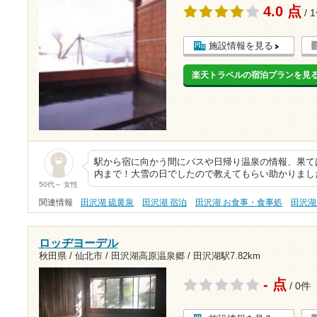
4.0 点
/ 
施設情報を見る
楽天トラベルの宿泊プランを見
駅から宿に向かう間にバスや日帰り温泉の情報、果て
内まで！大雪の日でしたので教えてもらい助かりまし
50代～ 女性
関連情報
田沢湖 硫黄泉
田沢湖 宿泊
田沢湖 お食事・食事処
田沢湖
ロッヂヨーデル
秋田県 / 仙北市 / 田沢湖高原温泉郷 /
田沢湖駅7.82km
- 点
/ 0件