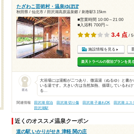
たざわこ芸術村・温泉ゆぽぽ
秋田県 / 仙北市 / 田沢湖高原温泉郷 /
刺巻駅3.15km
■営業時間 10:00～21:00
■入浴料 700円～
3.4 点
/ 
施設情報を見る
楽天トラベルの宿泊プランを見
大浴場には湯船が二つあり、微温湯（ぬるゆ）と書か
いる湯です。大きい方は当然加熱、循環しているわけ
匿名
る…
関連情報
田沢湖 宿泊
田沢湖 切り傷
田沢湖 子連れOK
田沢湖 エス
田沢湖駅
近くのオススメ温泉クーポン
道の駅 いかりがせき 津軽 関の庄