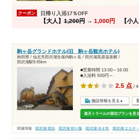
日帰り入浴17％OFF
クーポン
【大人】
1,200円
→
1,000円
【小人
駒ヶ岳グランドホテル(旧 駒ヶ岳観光ホテル)
秋田県 / 仙北市田沢湖生保内駒ヶ岳 / 田沢湖高原温泉郷 /
田沢湖駅9.65km
■営業時間 13:00～16:00
■入浴料 500円～
2.5 点
/ 
施設情報を見る
楽天トラベルの宿泊プランを見
関連情報
田沢湖 宿泊
田沢湖 切り傷
田沢湖 冷え性
田沢湖 エステ