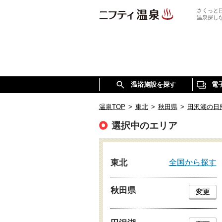
さくっと
温泉探し
温浴施設を探す
電
温泉TOP
>
東北
>
秋田県
>
田沢湖の日
選択中のエリア
全国から探す
東北
秋田県
変更