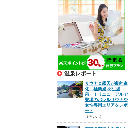
温泉レポート
サウナ＆露天が劇的進
化「極楽湯 羽生温
泉」！リニューアルで
登場のバレルサウナや
女性専用エリアをレポ
ート
（突レポ）