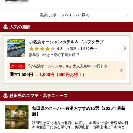
温泉レポートをもっと見る
人気の施設
小名浜オーシャンホテル＆ゴルフクラブ
4.3
入浴料：
1,580円
〜
福島県いわき市泉町下川大畑17
『小名浜オーシャンホテル』大人入泉料580円引き
クーポン
通常
1,580円
→
1,000円（580円お得！）
秋田県のニフティ温泉ニュース
秋田県のスーパー銭湯おすすめ15選【2025年最新
版】
秋田県は東北地方の北西に位置し、本州最北端の青森県の日
本海側直下にある県です。奥羽山脈・出羽山地と日本海とい
う、厳しくも雄大な自然に囲まれたエリアで、ユネスコの世