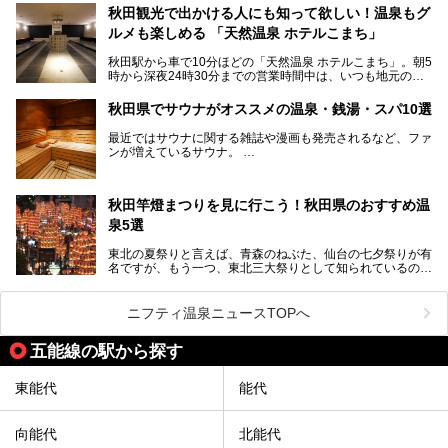
界自然遺産に登録された白神山地のほか、多くの国立公園・
秋田観光で出かける人にも知って欲しい！温泉もグ
国定公園を擁しています。
ルメも楽しめる 「天然温泉 ホテルこまち」
「あきたこまち」に代表される米の生産量は国内第3位。米
どころ・酒どころとして知られ、比内地鶏・きりたんぽ鍋・
秋田駅から車で10分ほどの「天然温泉 ホテルこまち」。朝5
ハタハタ・しょっつる（魚醤）といった独特の食材も豊富で
時から深夜24時30分までの営業時間中は、いつも地元の人
す。
で賑わっている人気の温泉施設です。宿泊も可能で、温泉や
夏の「秋田竿燈（かんとう）まつり」や男鹿市の「なまは
岩盤浴入り放題なのに1泊3,500円からと破格の安さ！
げ」など、全国的に有名な催しも多い秋田県。観光旅行にも
秋田県でサウナがオススメの温泉・銭湯・スパ10選
観光にも便利な「天然温泉 ホテルこまち」の魅力をたっぷ
役立つ、県内のおすすめスーパー銭湯＆立ち寄り湯情報をご
りお届けします。
紹介します。
最近ではサウナに関する雑誌や漫画も発売されるなど、ファ
ンが増えているサウナ。
しかしサウナは一口にサウナと言っても、ドライサウナ、ス
チームサウナ、塩サウナなどが存在し、施設によって様々な
秋田竿燈まつりを見に行こう！秋田県のおすすめ温
こだわりを持つ施設も増えています。
泉5選
今回はそんな今話題のサウナが楽しめる、秋田県内にあるオ
ススメ温泉・銭湯・スパを10件まとめてご紹介します。
東北の夏祭りと言えば、青森のねぶた、仙台の七夕祭りが有
名ですが、もう一つ、東北三大祭りとして知られているのが
秋田の竿燈祭りです。
毎年8月3日から6日に行われる「秋田竿燈まつり」は、たく
ニフティ温泉ニュースTOPへ
さんの提灯をぶらさげた大きな竿燈を「ドッコイショ」の掛
け声にあわせて秋田駅周辺を練り歩きます。
五能線の駅から探す
竿燈の数は230本、１万個の提灯がまるで天の川のように連
なり、秋田の夜を照らします。
東能代
能代
竿燈まつりを見た後は、秋田の温泉で骨休め。秋田美人を生
み出す温泉がたくさんありますよ！
向能代
北能代