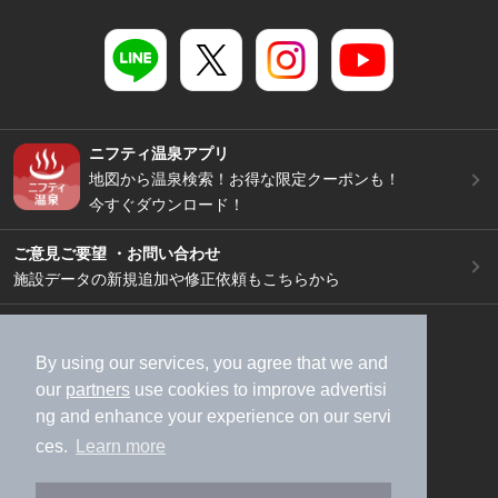
ニフティ温泉アプリ
地図から温泉検索！お得な限定クーポンも！
今すぐダウンロード！
ご意見ご要望 ・お問い合わせ
施設データの新規追加や修正依頼もこちらから
スマートフォン
/
PC
加盟店募集（資料請求）
広告出稿のご案内
By using our services, you agree that we and
our
partners
use cookies to improve advertisi
利用規約
ライフスタイルMEMBERS+規約
ng and enhance your experience on our servi
特定商取引法に基づく表記
ヘルプ
採用情報
ces.
Learn more
運営会社
個人情報保護ポリシー
©NIFTY Lifestyle Co., Ltd.