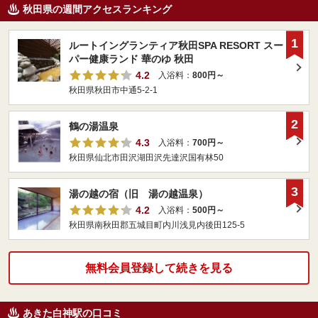
秋田県の週間アクセスランキング
1
ルートイングランティア秋田SPA RESORT スー
パー健康ランド 華のゆ 秋田
4.2
入浴料：
800円～
秋田県秋田市中通5-2-1
2
鶴の湯温泉
4.3
入浴料：
700円～
秋田県仙北市田沢湖田沢先達沢国有林50
3
湯の越の宿（旧 湯の越温泉）
4.2
入浴料：
500円～
秋田県南秋田郡五城目町内川浅見内後田125-5
無料会員登録して続きを見る
あきた白神駅の口コミ