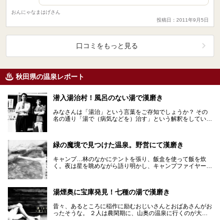
おんにゃなまはげさん
投稿日：2011年9月5日
口コミをもっと見る
秋田県の温泉レポート
潜入湯治村！風呂のない湯で漢磨き
みなさんは「湯治」という言葉をご存知でしょうか？ その
名の通り「湯で（病気などを）治す」という解釈をしている
かたが多いかもしれませんね。 様々な解釈があ…
緑の魔境で見つけた温泉。野営にて漢磨き
キャンプ…林のなかにテントを張り、飯盒を使って飯を炊
く。夜は星を眺めながら語り明かし、キャンプファイヤー、
みんなで歌う… なんと漢なアクティビティでしょうか。…
湯煙奥に宝庫発見！七種の湯で漢磨き
昔々、あるところに稲作に励むおじいさんとおばあさんがお
ったそうな。 ２人は農閑期に、山奥の温泉に行くのが大の
楽しみじゃった。山を２つ３つ越え、たどり着いたのは…