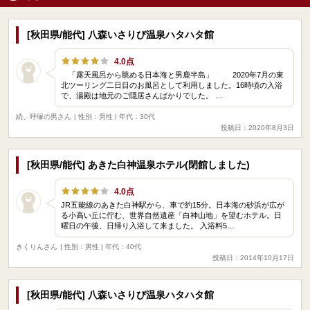
[秋田県/能代] 八森いさりび温泉ハタハタ館
4.0点
「露天風呂から眺める日本海と男鹿半島」 2020年7月の東
北ツーリング二日目のお風呂として利用しました。16時頃の入浴
で、湯殿は地元のご隠居さんばかりでした。 …
続、呼塚の男さん
| 性別：男性 | 年代：30代
投稿日：2020年8月3日
[秋田県/能代] あきた白神温泉ホテル(閉館しました)
4.0点
JR五能線のあきた白神駅から、車で約15分。日本海の砂浜が広が
る小高い丘に佇む、世界自然遺産「白神山地」を望むホテル。日
曜日の午後、日帰り入浴して来ました。 入浴料5…
きくりんさん
| 性別：男性 | 年代：40代
投稿日：2014年10月17日
[秋田県/能代] 八森いさりび温泉ハタハタ館