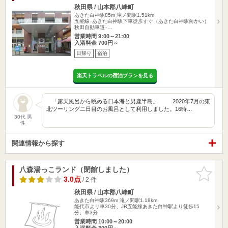
秋田県 / 山本郡八峰町
あきた白神駅85m
滝ノ間駅1.51km
五能線･あきた白神駅下車徒歩すぐ（あきた白神駅向かい）
秋田自動車道･…
営業時間 9:00～21:00
入浴料金 700円～
日帰り
宿泊
楽天トラベルの宿泊プランを見る
「露天風呂から眺める日本海と男鹿半島」 2020年7月の東
北ツーリング二日目のお風呂として利用しました。16時…
30代 男
性
関連情報から探す
八森湯っこランド（閉館しました）
お気に入
りに追加
3.0点
/ 2 件
秋田県 / 山本郡八峰町
あきた白神駅369m
滝ノ間駅1.18km
能代市よリ車30分、JR五能線あきた白神駅より徒歩15
分、車3分
営業時間 10:00～20:00
入浴料金 300円～