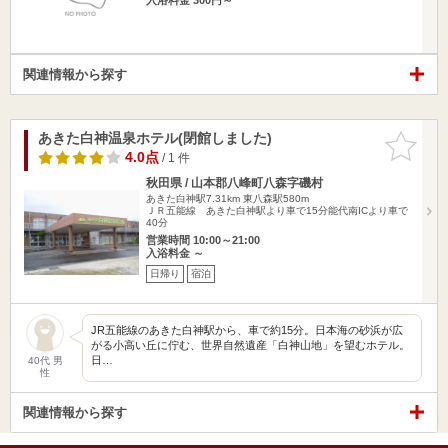
関連情報から探す
あきた白神温泉ホテル(閉館しました)
お気に入
りに追加
4.0点
/ 1 件
秋田県 / 山本郡八峰町八森字磯村
あきた白神駅7.31km
東八森駅580m
ＪＲ五能線 あきた白神駅より車で15分能代南ICより車で
40分
営業時間 10:00～21:00
入浴料金 ～
日帰り
宿泊
JR五能線のあきた白神駅から、車で約15分。日本海の砂浜が広
がる小高い丘に佇む、世界自然遺産「白神山地」を望むホテル。
日…
40代 男
性
関連情報から探す