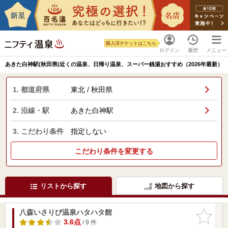
購入済チケットはこちら
ログイン
履歴
メニュー
あきた白神駅(秋田県)近くの温泉、日帰り温泉、スーパー銭湯おすすめ（2026年最新）
1. 都道府県
東北 / 秋田県
2. 沿線・駅
あきた白神駅
3. こだわり条件
指定しない
こだわり条件を変更する
リストから探す
地図から探す
八森いさりび温泉ハタハタ館
お気に入
りに追加
3.6点
/ 9 件