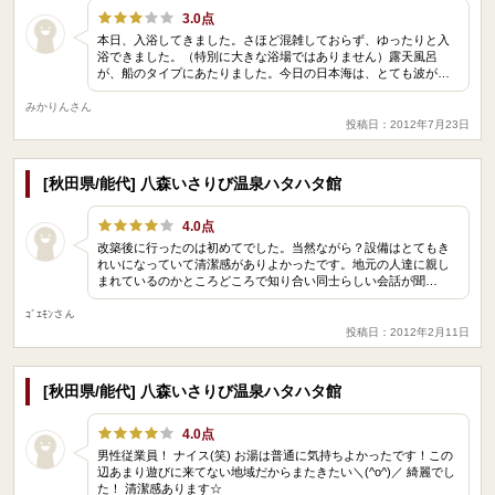
3.0点
本日、入浴してきました。さほど混雑しておらず、ゆったりと入
浴できました。（特別に大きな浴場ではありません）露天風呂
が、船のタイプにあたりました。今日の日本海は、とても波が…
みかりんさん
投稿日：2012年7月23日
[秋田県/能代] 八森いさりび温泉ハタハタ館
4.0点
改築後に行ったのは初めてでした。当然ながら？設備はとてもき
れいになっていて清潔感がありよかったです。地元の人達に親し
まれているのかところどころで知り合い同士らしい会話が聞…
ｺﾞｴﾓﾝさん
投稿日：2012年2月11日
[秋田県/能代] 八森いさりび温泉ハタハタ館
4.0点
男性従業員！ ナイス(笑) お湯は普通に気持ちよかったです！この
辺あまり遊びに来てない地域だからまたきたい＼(^o^)／ 綺麗でし
た！ 清潔感あります☆