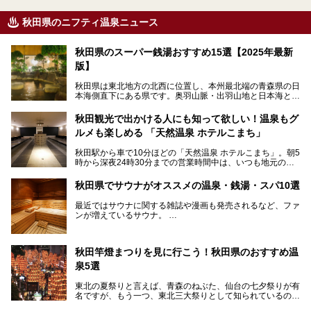
秋田県のニフティ温泉ニュース
秋田県のスーパー銭湯おすすめ15選【2025年最新
版】
秋田県は東北地方の北西に位置し、本州最北端の青森県の日
本海側直下にある県です。奥羽山脈・出羽山地と日本海とい
う、厳しくも雄大な自然に囲まれたエリアで、ユネスコの世
界自然遺産に登録された白神山地のほか、多くの国立公園・
秋田観光で出かける人にも知って欲しい！温泉もグ
国定公園を擁しています。
ルメも楽しめる 「天然温泉 ホテルこまち」
「あきたこまち」に代表される米の生産量は国内第3位。米
どころ・酒どころとして知られ、比内地鶏・きりたんぽ鍋・
秋田駅から車で10分ほどの「天然温泉 ホテルこまち」。朝5
ハタハタ・しょっつる（魚醤）といった独特の食材も豊富で
時から深夜24時30分までの営業時間中は、いつも地元の人
す。
で賑わっている人気の温泉施設です。宿泊も可能で、温泉や
夏の「秋田竿燈（かんとう）まつり」や男鹿市の「なまは
岩盤浴入り放題なのに1泊3,500円からと破格の安さ！
げ」など、全国的に有名な催しも多い秋田県。観光旅行にも
秋田県でサウナがオススメの温泉・銭湯・スパ10選
観光にも便利な「天然温泉 ホテルこまち」の魅力をたっぷ
役立つ、県内のおすすめスーパー銭湯＆立ち寄り湯情報をご
りお届けします。
紹介します。
最近ではサウナに関する雑誌や漫画も発売されるなど、ファ
ンが増えているサウナ。
しかしサウナは一口にサウナと言っても、ドライサウナ、ス
チームサウナ、塩サウナなどが存在し、施設によって様々な
秋田竿燈まつりを見に行こう！秋田県のおすすめ温
こだわりを持つ施設も増えています。
泉5選
今回はそんな今話題のサウナが楽しめる、秋田県内にあるオ
ススメ温泉・銭湯・スパを10件まとめてご紹介します。
東北の夏祭りと言えば、青森のねぶた、仙台の七夕祭りが有
名ですが、もう一つ、東北三大祭りとして知られているのが
秋田の竿燈祭りです。