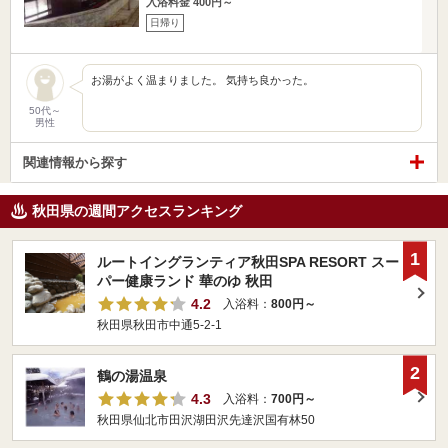
入浴料金 400円～
日帰り
お湯がよく温まりました。 気持ち良かった。
50代～
男性
関連情報から探す
秋田県の週間アクセスランキング
1
ルートイングランティア秋田SPA RESORT スー
パー健康ランド 華のゆ 秋田
4.2
入浴料：
800円～
秋田県秋田市中通5-2-1
2
鶴の湯温泉
4.3
入浴料：
700円～
秋田県仙北市田沢湖田沢先達沢国有林50