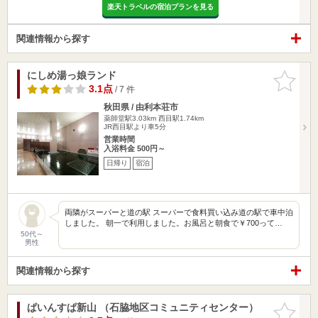
楽天トラベルの宿泊プランを見る
関連情報から探す
にしめ湯っ娘ランド
お気に入
りに追加
3.1点
/ 7 件
秋田県 / 由利本荘市
薬師堂駅3.03km
西目駅1.74km
JR西目駅より車5分
営業時間
入浴料金 500円～
日帰り
宿泊
両隣がスーパーと道の駅 スーパーで食料買い込み道の駅で車中泊
しました。 朝一で利用しました。お風呂と朝食で￥700って…
50代～
男性
関連情報から探す
ぱいんすぱ新山 （石脇地区コミュニティセンター）
お気に入