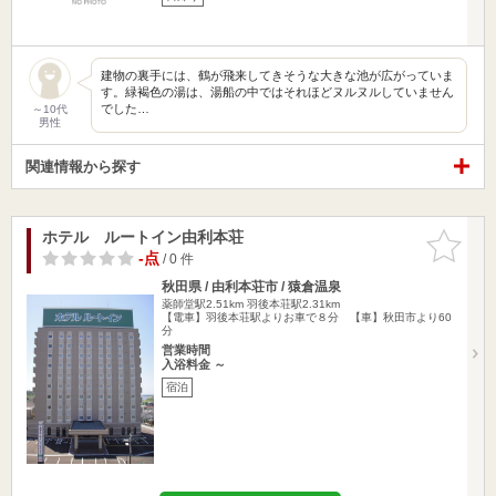
建物の裏手には、鶴が飛来してきそうな大きな池が広がっていま
す。緑褐色の湯は、湯船の中ではそれほどヌルヌルしていません
でした…
～10代
男性
関連情報から探す
ホテル ルートイン由利本荘
お気に入
りに追加
-点
/ 0 件
秋田県 / 由利本荘市 / 猿倉温泉
薬師堂駅2.51km
羽後本荘駅2.31km
【電車】羽後本荘駅よりお車で８分 【車】秋田市より60
分
営業時間
入浴料金 ～
宿泊