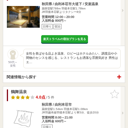
秋田県 / 由利本荘市大堤下 / 安楽温泉
薬師堂駅788m
羽後本荘駅1.78km
JR羽後本荘駅よりタクシー8分
営業時間 12:00～20:00
入浴料金 800円～
日帰り
宿泊
楽天トラベルの宿泊プランを見る
女性を喜ばせる品よき温泉、ロビーはホテルみたい、調度品や小
間物のセンスを感じる、レストランもお洒落な雰囲気好き 男性は
エ…
50代～
女性
関連情報から探す
鶴舞温泉
お気に入
りに追加
4.0点
/ 5 件
秋田県 / 由利本荘市
薬師堂駅1.54km
羽後本荘駅1.08km
JR羽越本線羽後本荘駅より車5分、徒歩20分
営業時間 8:00～21:00
入浴料金 600円～
日帰り