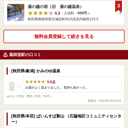
3
湯の越の宿（旧 湯の越温泉）
4.2
入浴料：
500円～
秋田県南秋田郡五城目町内川浅見内後田125-5
無料会員登録して続きを見る
薬師堂駅の口コミ
[秋田県/象潟] かみのゆ温泉
5.0点
お湯がよく温まりました。 気持ち良かった。
ssさん
| 性別：男性 | 年代：50代～
投稿日：2023年10月10日
[秋田県/本荘] ぱいんすぱ新山 （石脇地区コミュニティセンタ
ー）