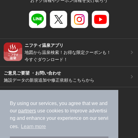
おトク情報やクーポン情報を受け取ろう
ニフティ温泉アプリ
地図から温泉検索！お得な限定クーポンも！
今すぐダウンロード！
ご意見ご要望 ・お問い合わせ
施設データの新規追加や修正依頼もこちらから
スマートフォン
/
PC
加盟店募集（資料請求）
広告出稿のご案内
By using our services, you agree that we and
our
partners
use cookies to improve advertisi
利用規約
ライフスタイルMEMBERS+規約
ng and enhance your experience on our servi
特定商取引法に基づく表記
ヘルプ
採用情報
ces.
Learn more
運営会社
個人情報保護ポリシー