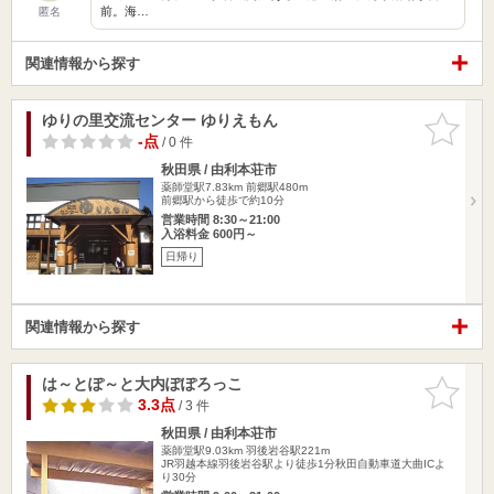
前。海…
匿名
関連情報から探す
ゆりの里交流センター ゆりえもん
お気に入
りに追加
-点
/ 0 件
秋田県 / 由利本荘市
薬師堂駅7.83km
前郷駅480m
前郷駅から徒歩で約10分
営業時間 8:30～21:00
入浴料金 600円～
日帰り
関連情報から探す
は～とぽ～と大内ぽぽろっこ
お気に入
りに追加
3.3点
/ 3 件
秋田県 / 由利本荘市
薬師堂駅9.03km
羽後岩谷駅221m
JR羽越本線羽後岩谷駅より徒歩1分秋田自動車道大曲ICよ
り30分