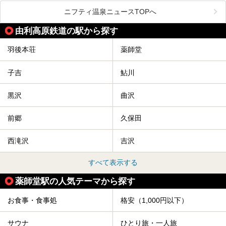
毎年8月3日から6日に行われる「秋田竿燈まつり」は、たく
ニフティ温泉ニュースTOPへ
さんの提灯をぶらさげた大きな竿燈を「ドッコイショ」の掛
け声にあわせて秋田駅周辺を練り歩きます。
由利高原鉄道の駅から探す
竿燈の数は230本、１万個の提灯がまるで天の川のように連
なり、秋田の夜を照らします。
羽後本荘
薬師堂
竿燈まつりを見た後は、秋田の温泉で骨休め。秋田美人を生
み出す温泉がたくさんありますよ！
子吉
鮎川
秋田に出かけて、夏の暑さを祭りで吹き飛ばしましょう！
今回は秋田県のおすすめ温泉をご紹介します！
黒沢
曲沢
前郷
久保田
西滝沢
吉沢
すべて表示する
薬師堂駅の人気テーマから探す
お食事・食事処
格安（1,000円以下）
サウナ
ひとり旅・一人旅