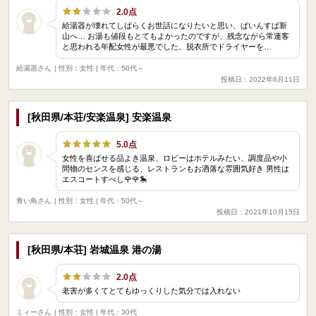
2.0点
給湯器が壊れてしばらくお世話になりたいと思い、ぱいんすぱ新
山へ… お湯も値段もとてもよかったのですが、残念ながら常連客
と思われる年配女性が最悪でした。脱衣所でドライヤーを…
給湯器さん
| 性別：女性 | 年代：50代～
投稿日：2022年6月11日
[秋田県/本荘/安楽温泉] 安楽温泉
5.0点
女性を喜ばせる品よき温泉、ロビーはホテルみたい、調度品や小
間物のセンスを感じる、レストランもお洒落な雰囲気好き 男性は
エスコートすべし🌹🌹🎠
青い鳥さん
| 性別：女性 | 年代：50代～
投稿日：2021年10月15日
[秋田県/本荘] 岩城温泉 港の湯
2.0点
老害が多くてとてもゆっくりした気分では入れない
ミィーさん
| 性別：女性 | 年代：30代