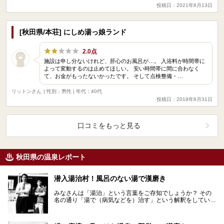
投稿日：2021年8月13日
[秋田県/本荘] にしめ湯っ娘ランド
2.0点
施設は申し分ないけれど、肝心のお風呂が…。 入浴料が時間帯に
よって変動するのは止めてほしい。 安い時間帯に間に合わなく
て、お金がもったないかったです。 そして点検整備・…
リットンさん
| 性別：男性 | 年代：40代
投稿日：2019年8月31日
口コミをもっと見る
秋田県の温泉レポート
潜入湯治村！風呂のない湯で漢磨き
みなさんは「湯治」という言葉をご存知でしょうか？ その
名の通り「湯で（病気などを）治す」という解釈をしている
かたが多いかもしれませんね。 様々な解釈があ…