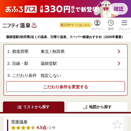
購入済チケットはこちら
ログイン
履歴
メニュー
薬師堂駅(秋田県)近くの温泉、日帰り温泉、スーパー銭湯おすすめ（2026年最新）
1. 都道府県
東北 / 秋田県
2. 沿線・駅
薬師堂駅
3. こだわり条件
指定しない
こだわり条件を変更する
リストから探す
地図から探す
安楽温泉
お気に入
りに追加
4.5点
/ 2 件