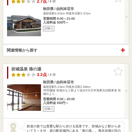
りに追加
2.7点
/ 4 件
秋田県 / 由利本荘市
薬師堂駅4.62km
羽後本荘駅3.37km
営業時間 9:00～21:00
入浴料金 500円～
日帰り
関連情報から探す
岩城温泉 港の湯
お気に入
りに追加
3.2点
/ 4 件
秋田県 / 由利本荘市
薬師堂駅5.23km
羽後本荘駅2.98km
JR羽越線 岩城みなと駅より徒歩5分日本海東北自動車道 岩
城ICより…
営業時間 9:00～20:00
入浴料金 650円～
日帰り
鉄道の旅では貴重な駅から歩ける温泉です。岩城みなと駅から歩
いて５～６分、道の駅岩城内にある「港の湯」。海水浴場が目の