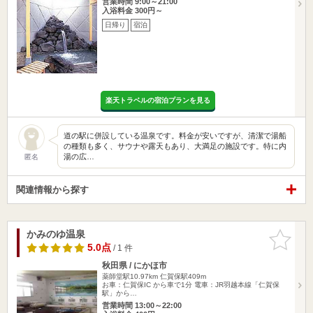
営業時間 9:00～21:00
入浴料金 300円～
日帰り
宿泊
楽天トラベルの宿泊プランを見る
道の駅に併設している温泉です。料金が安いですが、清潔で湯船
の種類も多く、サウナや露天もあり、大満足の施設です。特に内
湯の広…
匿名
関連情報から探す
かみのゆ温泉
お気に入
りに追加
5.0点
/ 1 件
秋田県 / にかほ市
薬師堂駅10.97km
仁賀保駅409m
お車：仁賀保IC から車で1分 電車：JR羽越本線「仁賀保
駅」から…
営業時間 13:00～22:00