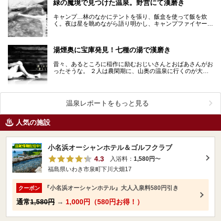
緑の魔境で見つけた温泉。野営にて漢磨き
キャンプ…林のなかにテントを張り、飯盒を使って飯を炊
く。夜は星を眺めながら語り明かし、キャンプファイヤー、
みんなで歌う… なんと漢なアクティビティでしょうか。…
湯煙奥に宝庫発見！七種の湯で漢磨き
昔々、あるところに稲作に励むおじいさんとおばあさんがお
ったそうな。 ２人は農閑期に、山奥の温泉に行くのが大の
楽しみじゃった。山を２つ３つ越え、たどり着いたのは…
温泉レポートをもっと見る
人気の施設
小名浜オーシャンホテル＆ゴルフクラブ
4.3
入浴料：
1,580円
〜
福島県いわき市泉町下川大畑17
『小名浜オーシャンホテル』大人入泉料580円引き
クーポン
通常
1,580円
→
1,000円（580円お得！）