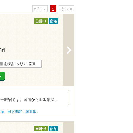
前へ
1
次へ
日帰り
宿泊
>
16件
お気に入りに追加
る
イルドな露天。
国道から田沢湖温…
尿病
田沢湖駅
刺巻駅
日帰り
宿泊