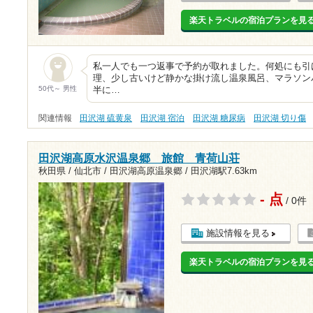
楽天トラベルの宿泊プランを見
私一人でも一つ返事で予約が取れました。何処にも引
理、少し古いけど静かな掛け流し温泉風呂、マラソン
50代～ 男性
半に…
関連情報
田沢湖 硫黄泉
田沢湖 宿泊
田沢湖 糖尿病
田沢湖 切り傷
田沢湖高原水沢温泉郷 旅館 青荷山荘
秋田県 / 仙北市 / 田沢湖高原温泉郷 /
田沢湖駅7.63km
- 点
/ 0件
施設情報を見る
楽天トラベルの宿泊プランを見