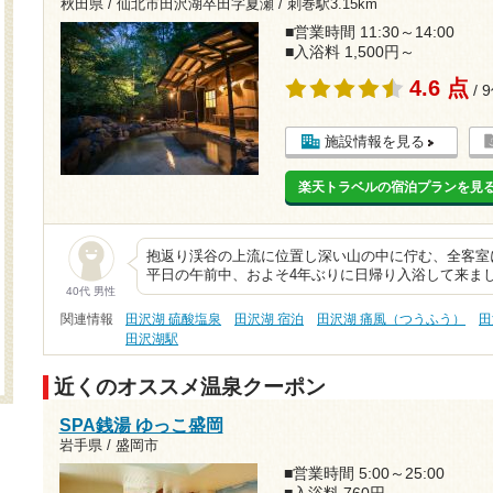
秋田県 / 仙北市田沢湖卒田字夏瀬 /
刺巻駅3.15km
■営業時間 11:30～14:00
■入浴料 1,500円～
4.6 点
/ 
施設情報を見る
楽天トラベルの宿泊プランを見
抱返り渓谷の上流に位置し深い山の中に佇む、全客室
平日の午前中、およそ4年ぶりに日帰り入浴して来ました
40代 男性
関連情報
田沢湖 硫酸塩泉
田沢湖 宿泊
田沢湖 痛風（つうふう）
田
田沢湖駅
近くのオススメ温泉クーポン
SPA銭湯 ゆっこ盛岡
岩手県 / 盛岡市
■営業時間 5:00～25:00