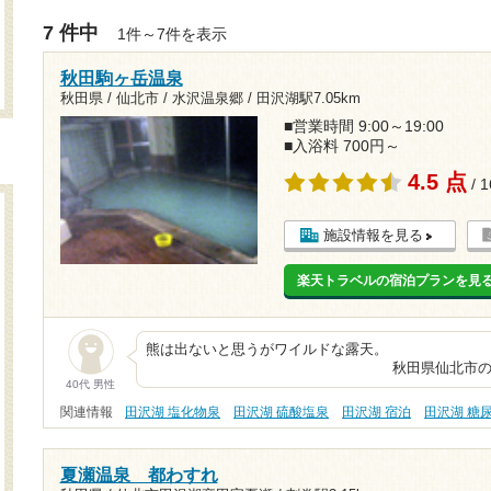
7 件中
1件～7件を表示
秋田駒ヶ岳温泉
秋田県 / 仙北市 / 水沢温泉郷 /
田沢湖駅7.05km
■営業時間 9:00～19:00
■入浴料 700円～
4.5 点
/ 
施設情報を見る
楽天トラベルの宿泊プランを見
熊は出ないと思うがワ
秋田県仙北市の一軒宿です。
40代 男性
関連情報
田沢湖 塩化物泉
田沢湖 硫酸塩泉
田沢湖 宿泊
田沢湖 糖
夏瀬温泉 都わすれ