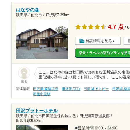
はなやの森
秋田県 / 仙北市 /
戸沢駅7.39km
4.7 点
/ 
施設情報を見る
楽天トラベルの宿泊プランを見
ここ、はなやの森は秋田県では有名な玉川温泉の南側
宝仙湖の湖畔にあり夏でも涼しい宿です。 ここの温
匿名
関連情報
田沢湖 硫酸塩泉
田沢湖 宿泊
田沢湖 アトピー
田沢湖 糖
羽後中里駅
田沢プラトーホテル
秋田県 / 仙北市田沢湖生保内駒ヶ岳 / 田沢湖高原温泉郷 /
田沢湖駅9.62km
■営業時間 0:00～24:00