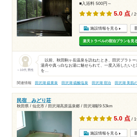
■入浴料 500円～
5.0 点
/ 
施設情報を見る
楽天トラベルの宿泊プランを見
以前、秋田駒ヶ岳温泉を訪ねたとき、田沢プラトー
湯舟や真っ白なお湯に魅せられて、一度入浴したいと
～10代 男性
を…
関連情報
田沢湖 硫黄泉
田沢湖 硫酸塩泉
田沢湖 宿泊
田沢湖 美肌
民宿 みどり荘
秋田県 / 仙北市 / 田沢湖高原温泉郷 /
田沢湖駅9.53km
5.0 点
/ 
施設情報を見る