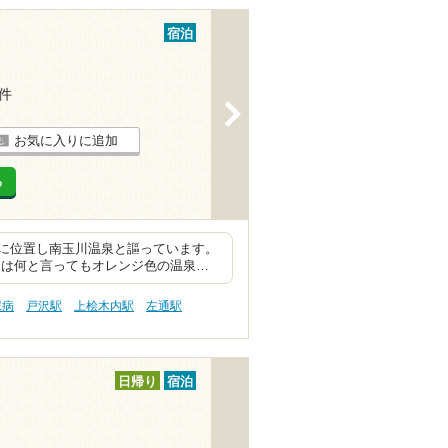
宿泊
6件
>
お気に入りに追加
る
に位置し南玉川温泉と謳っています。
泉は何と言ってもオレンジ色の温泉…
尿病
戸沢駅
上桧木内駅
左通駅
日帰り
宿泊