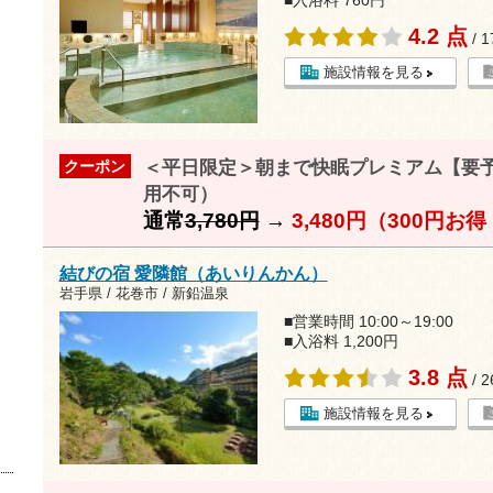
■入浴料 760円
4.2 点
/ 
施設情報を見る
＜平日限定＞朝まで快眠プレミアム【要予約】
クーポン
用不可）
通常
3,780円
→
3,480円（300円お
結びの宿 愛隣館（あいりんかん）
岩手県 / 花巻市 / 新鉛温泉
■営業時間 10:00～19:00
■入浴料 1,200円
3.8 点
/ 
施設情報を見る