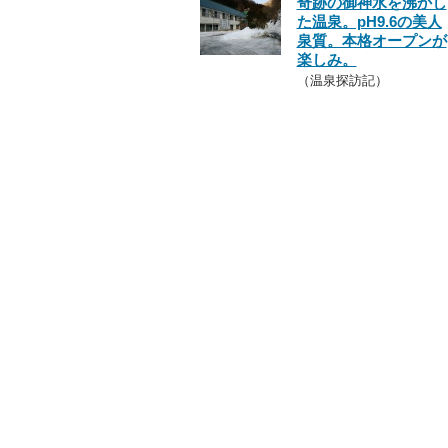
奇跡の御神水を沸かし
た温泉。pH9.6の美人
泉質。本格オープンが
楽しみ。
（温泉探訪記）