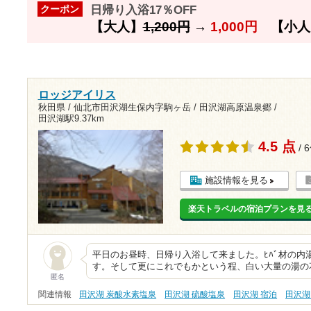
日帰り入浴17％OFF
クーポン
【大人】
1,200円
→
1,000円
【小人
ロッジアイリス
秋田県 / 仙北市田沢湖生保内字駒ヶ岳 / 田沢湖高原温泉郷 /
田沢湖駅9.37km
4.5 点
/ 
施設情報を見る
楽天トラベルの宿泊プランを見
平日のお昼時、日帰り入浴して来ました。ﾋﾊﾞ材の内
す。そして更にこれでもかという程、白い大量の湯の花が
匿名
関連情報
田沢湖 炭酸水素塩泉
田沢湖 硫酸塩泉
田沢湖 宿泊
田沢湖