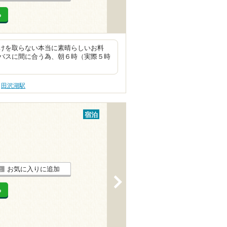
る
けを取らない本当に素晴らしいお料
バスに間に合う為、朝６時（実際５時
田沢湖駅
宿泊
お気に入りに追加
>
る