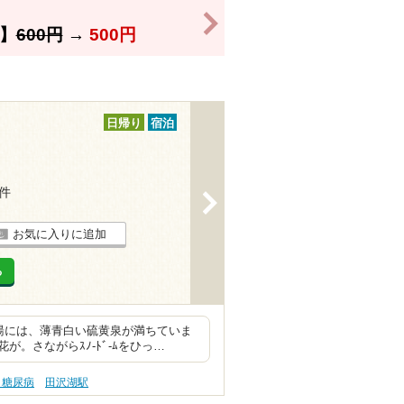
>
】
600円
→
500円
日帰り
宿泊
6件
>
お気に入りに追加
る
湯には、薄青白い硫黄泉が満ちていま
。さながらｽﾉ-ﾄﾞ-ﾑをひっ…
 糖尿病
田沢湖駅