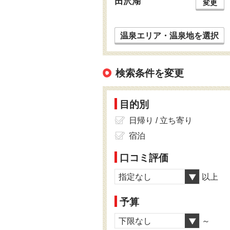
田沢湖
変更
温泉エリア・温泉地を選択
検索条件を変更
目的別
日帰り / 立ち寄り
宿泊
口コミ評価
指定なし
以上
予算
下限なし
～