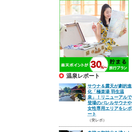
温泉レポート
サウナ＆露天が劇的進
化「極楽湯 羽生温
泉」！リニューアルで
登場のバレルサウナや
女性専用エリアをレポ
ート
（突レポ）