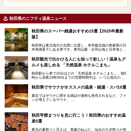
秋田県のニフティ温泉ニュース
秋田県のスーパー銭湯おすすめ15選【2025年最新
版】
秋田県は東北地方の北西に位置し、本州最北端の青森県の日
本海側直下にある県です。奥羽山脈・出羽山地と日本海とい
う、厳しくも雄大な自然に囲まれたエリアで、ユネスコの世
界自然遺産に登録された白神山地のほか、多くの国立公園・
秋田観光で出かける人にも知って欲しい！温泉もグ
国定公園を擁しています。
ルメも楽しめる 「天然温泉 ホテルこまち」
「あきたこまち」に代表される米の生産量は国内第3位。米
どころ・酒どころとして知られ、比内地鶏・きりたんぽ鍋・
秋田駅から車で10分ほどの「天然温泉 ホテルこまち」。朝5
ハタハタ・しょっつる（魚醤）といった独特の食材も豊富で
時から深夜24時30分までの営業時間中は、いつも地元の人
す。
で賑わっている人気の温泉施設です。宿泊も可能で、温泉や
夏の「秋田竿燈（かんとう）まつり」や男鹿市の「なまは
岩盤浴入り放題なのに1泊3,500円からと破格の安さ！
げ」など、全国的に有名な催しも多い秋田県。観光旅行にも
秋田県でサウナがオススメの温泉・銭湯・スパ10選
観光にも便利な「天然温泉 ホテルこまち」の魅力をたっぷ
役立つ、県内のおすすめスーパー銭湯＆立ち寄り湯情報をご
りお届けします。
紹介します。
最近ではサウナに関する雑誌や漫画も発売されるなど、ファ
ンが増えているサウナ。
しかしサウナは一口にサウナと言っても、ドライサウナ、ス
チームサウナ、塩サウナなどが存在し、施設によって様々な
秋田竿燈まつりを見に行こう！秋田県のおすすめ温
こだわりを持つ施設も増えています。
泉5選
今回はそんな今話題のサウナが楽しめる、秋田県内にあるオ
ススメ温泉・銭湯・スパを10件まとめてご紹介します。
東北の夏祭りと言えば、青森のねぶた、仙台の七夕祭りが有