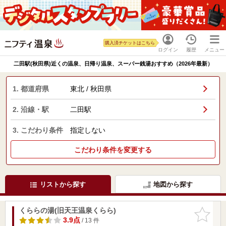
購入済チケットはこちら
ログイン
履歴
メニュー
二田駅(秋田県)近くの温泉、日帰り温泉、スーパー銭湯おすすめ（2026年最新）
1. 都道府県
東北 / 秋田県
2. 沿線・駅
二田駅
3. こだわり条件
指定しない
こだわり条件を変更する
リストから探す
地図から探す
くららの湯(旧天王温泉くらら)
お気に入
りに追加
3.9点
/ 13 件