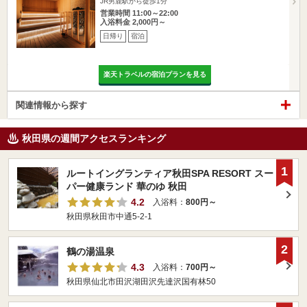
JR男鹿駅から徒歩1分
営業時間 11:00～22:00
入浴料金 2,000円～
日帰り
宿泊
楽天トラベルの宿泊プランを見る
関連情報から探す
秋田県の週間アクセスランキング
1
ルートイングランティア秋田SPA RESORT スー
パー健康ランド 華のゆ 秋田
4.2
入浴料：
800円～
秋田県秋田市中通5-2-1
2
鶴の湯温泉
4.3
入浴料：
700円～
秋田県仙北市田沢湖田沢先達沢国有林50