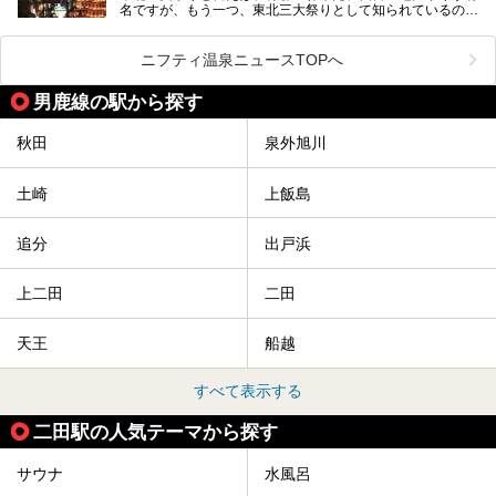
名ですが、もう一つ、東北三大祭りとして知られているのが
秋田の竿燈祭りです。
毎年8月3日から6日に行われる「秋田竿燈まつり」は、たく
ニフティ温泉ニュースTOPへ
さんの提灯をぶらさげた大きな竿燈を「ドッコイショ」の掛
け声にあわせて秋田駅周辺を練り歩きます。
男鹿線の駅から探す
竿燈の数は230本、１万個の提灯がまるで天の川のように連
なり、秋田の夜を照らします。
秋田
泉外旭川
竿燈まつりを見た後は、秋田の温泉で骨休め。秋田美人を生
み出す温泉がたくさんありますよ！
土崎
上飯島
秋田に出かけて、夏の暑さを祭りで吹き飛ばしましょう！
今回は秋田県のおすすめ温泉をご紹介します！
追分
出戸浜
上二田
二田
天王
船越
すべて表示する
二田駅の人気テーマから探す
サウナ
水風呂