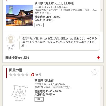
秋田県 / 潟上市天王江川上谷地
二田駅3.30km
上二田駅1.36km
秋田新幹線こまち利用・JR秋田駅で男鹿線乗り換え、上二
田駅下車（徒…
営業時間 9:00～21:00
入浴料金 500円～
日帰り
男鹿半島の付け根にある道の駅に併設された温泉です。ヨウ素を
含むナトリウム泉は、源泉温度32℃を42℃にまで温めています。
鮮…
～10代
男性
関連情報から探す
田屋の湯
お気に入
りに追加
-点
/ 0 件
秋田県 / 潟上市
二田駅7.26km
大久保駅769m
県道229号経由。羽城中学校そば。
営業時間 13:00～18:30
入浴料金 400円～
日帰り