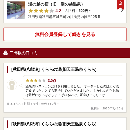
3
湯の越の宿（旧 湯の越温泉）
4.2
入浴料：
500円～
秋田県南秋田郡五城目町内川浅見内後田125-5
無料会員登録して続きを見る
二田駅の口コミ
[秋田県/八郎潟] くららの湯(旧天王温泉くらら)
3.0点
温泉のレストランだけを利用しました。 オーダーしたのはふぐ煮
定食でした。とても期待していただきました。 しかしながらお味
は最近にないほどしょっぱいもので、正直びっくり・が…
猫ははさん
| 性別：女性 | 年代：50代～
投稿日：2020年3月15日
[秋田県/八郎潟] くららの湯(旧天王温泉くらら)