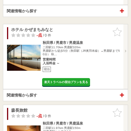
関連情報から探す
ホテル かぜまちみなと
お気に入
りに追加
-点
/ 0 件
秋田県 / 男鹿市 / 男鹿温泉
二田駅11.70km
男鹿駅320m
男鹿駅から徒歩5分（秋田駅（JR奥羽本線）→男鹿駅まで5
0分） 秋…
営業時間
入浴料金 ～
宿泊
楽天トラベルの宿泊プランを見る
関連情報から探す
森長旅館
お気に入
りに追加
-点
/ 0 件
秋田県 / 男鹿市 / 男鹿温泉
二田駅11.97km
男鹿駅150m