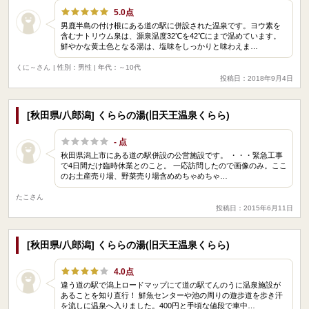
5.0点
男鹿半島の付け根にある道の駅に併設された温泉です。ヨウ素を
含むナトリウム泉は、源泉温度32℃を42℃にまで温めています。
鮮やかな黄土色となる湯は、塩味をしっかりと味わえま…
くに～さん
| 性別：男性 | 年代：～10代
投稿日：2018年9月4日
[秋田県/八郎潟] くららの湯(旧天王温泉くらら)
- 点
秋田県潟上市にある道の駅併設の公営施設です。 ・・・緊急工事
で4日間だけ臨時休業とのこと。 一応訪問したので画像のみ。ここ
のお土産売り場、野菜売り場含めめちゃめちゃ…
たこさん
投稿日：2015年6月11日
[秋田県/八郎潟] くららの湯(旧天王温泉くらら)
4.0点
違う道の駅で潟上ロードマップにて道の駅てんのうに温泉施設が
あることを知り直行！ 鮮魚センターや池の周りの遊歩道を歩き汗
を流しに温泉へ入りました。400円と手頃な値段で車中…