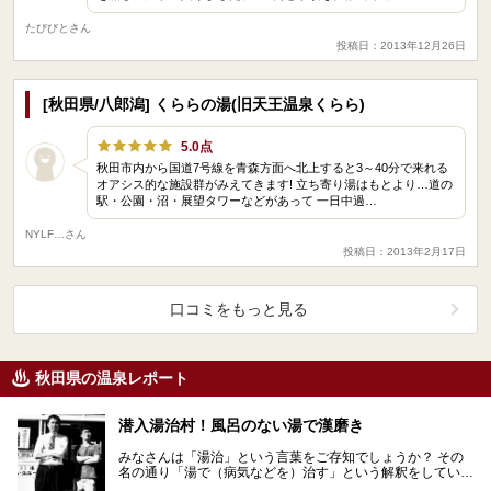
たびびとさん
投稿日：2013年12月26日
[秋田県/八郎潟] くららの湯(旧天王温泉くらら)
5.0点
秋田市内から国道7号線を青森方面へ北上すると3～40分で来れる
オアシス的な施設群がみえてきます! 立ち寄り湯はもとより…道の
駅・公園・沼・展望タワーなどがあって 一日中過…
NYLF…さん
投稿日：2013年2月17日
口コミをもっと見る
秋田県の温泉レポート
潜入湯治村！風呂のない湯で漢磨き
みなさんは「湯治」という言葉をご存知でしょうか？ その
名の通り「湯で（病気などを）治す」という解釈をしている
かたが多いかもしれませんね。 様々な解釈があ…