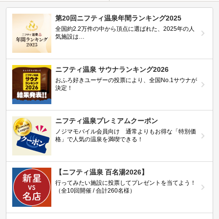
第20回ニフティ温泉年間ランキング2025
全国約2.2万件の中から頂点に選ばれた、2025年の人
気施設は…
ニフティ温泉 サウナランキング2026
おふろ好きユーザーの投票により、全国No.1サウナが
決定！
ニフティ温泉プレミアムクーポン
ノジマモバイル会員向け 通常よりもお得な「特別価
格」で人気の温泉を満喫できる！
【ニフティ温泉 百名湯2026】
行ってみたい施設に投票してプレゼントを当てよう！
（全10回開催 / 合計260名様）