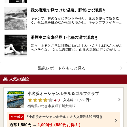
緑の魔境で見つけた温泉。野営にて漢磨き
キャンプ…林のなかにテントを張り、飯盒を使って飯を炊
く。夜は星を眺めながら語り明かし、キャンプファイヤー、
みんなで歌う… なんと漢なアクティビティでしょうか。…
湯煙奥に宝庫発見！七種の湯で漢磨き
昔々、あるところに稲作に励むおじいさんとおばあさんがお
ったそうな。 ２人は農閑期に、山奥の温泉に行くのが大の
楽しみじゃった。山を２つ３つ越え、たどり着いたのは…
温泉レポートをもっと見る
人気の施設
小名浜オーシャンホテル＆ゴルフクラブ
4.3
入浴料：
1,580円
〜
福島県いわき市泉町下川大畑17
『小名浜オーシャンホテル』大人入泉料580円引き
クーポン
通常
1,580円
→
1,000円（580円お得！）