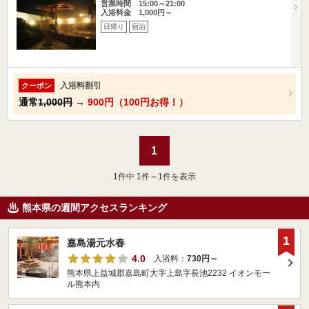
営業時間 15:00～21:00
入浴料金 1,000円～
日帰り
宿泊
入浴料割引
クーポン
通常
1,000円
→
900円（100円お得！）
1
1
件中 1件～1件を表示
熊本県の週間アクセスランキング
1
嘉島湯元水春
4.0
入浴料：
730円～
熊本県上益城郡嘉島町大字上島字長池2232 イオンモー
ル熊本内