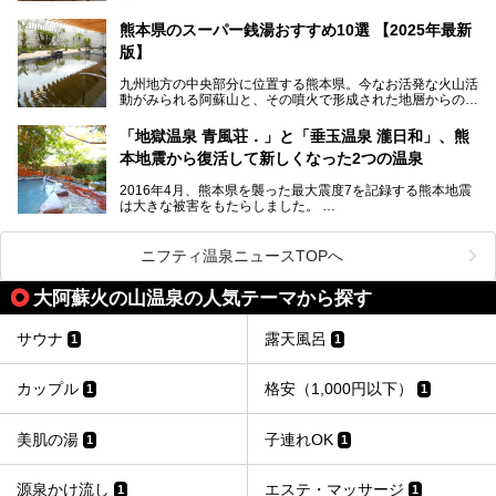
し”と唄われる程。また、“乙女の柔肌”とも称される柔らかな
せてご紹介します。
泉質であり、お湯の良さにも定評があります。
熊本県のスーパー銭湯おすすめ10選 【2025年最新
版】
今回は地元九州の温泉ライターの私が実際に入浴した中か
ら、山鹿温泉の旅館やホテルの立ち寄り湯・日帰り入浴施
九州地方の中央部分に位置する熊本県。今なお活発な火山活
設・家族風呂の3パターンに分類し、合計10施設を厳選して
動がみられる阿蘇山と、その噴火で形成された地層からの湧
ご紹介。ぜひ、湯めぐりの参考にして下さいね！
水が多くあることから「火の国」「水の国」とも呼ばれま
す。
「地獄温泉 青風荘．」と「垂玉温泉 瀧日和」、熊
そんな熊本県は、県内の至るところから温泉が湧いている温
本地震から復活して新しくなった2つの温泉
泉県でもあります。山鹿温泉、玉名温泉、黒川温泉、人吉温
泉など有名な温泉地だけでなく、市街地にも天然温泉が湧き
2016年4月、熊本県を襲った最大震度7を記録する熊本地震
出すスーパー銭湯が豊富です。なかでも注目のスーパー銭湯
は大きな被害をもたらしました。
をピックアップしました。
阿蘇山麓の南阿蘇村の「地獄温泉 清風荘」、そして「清風
荘」から400mほど離れた「垂玉（たるたま）温泉 山口旅
ニフティ温泉ニュースTOPへ
館」の2軒は、この地震による土砂崩れなどのために、一時
期は孤立状態に。もしかしたらこの時のニュースで、「地獄
大阿蘇火の山温泉の人気テーマから探す
温泉」と「垂玉温泉」の名前を知った人もいるかもしれませ
ん。
サウナ
露天風呂
1
1
この2軒は今どうなっているのでしょうか。実は現在は「地
獄温泉 青風荘．」「垂玉温泉 瀧日和」として営業を再開し
ています。2021年に現地を訪問してきましたのでレポート
カップル
格安（1,000円以下）
1
1
します。
美肌の湯
子連れOK
1
1
源泉かけ流し
エステ・マッサージ
1
1