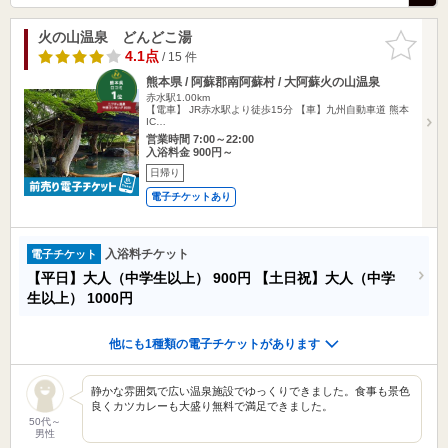
火の山温泉 どんどこ湯
お気に入
りに追加
4.1点
/ 15 件
熊本県 / 阿蘇郡南阿蘇村 / 大阿蘇火の山温泉
赤水駅1.00km
【電車】 JR赤水駅より徒歩15分 【車】九州自動車道 熊本
IC…
営業時間 7:00～22:00
入浴料金 900円～
日帰り
電子チケットあり
入浴料チケット
電子チケット
【平日】大人（中学生以上）
900円
【土日祝】大人（中学
生以上）
1000円
他にも1種類の電子チケットがあります
静かな雰囲気で広い温泉施設でゆっくりできました。食事も景色
良くカツカレーも大盛り無料で満足できました。
50代～
男性