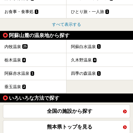
お食事・食事処
ひとり旅・一人旅
1
1
すべて表示する
阿蘇山麓の温泉地から探す
内牧温泉
阿蘇白水温泉
25
1
栃木温泉
久木野温泉
4
4
阿蘇赤水温泉
四季の森温泉
1
1
垂玉温泉
2
いろいろな方法で探す
全国の施設から探す
熊本県トップを見る