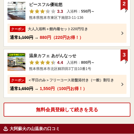
2
ピースフル優祐悠
3.3
入浴料：
550円～
熊本県熊本市東区下南部3-11-136
大人入浴料＋館内着セット220円引き
クーポン
通常
1,100円
→
880円（220円お得！）
3
温泉カフェ あがんなっせ
4.4
入浴料：
800円～
熊本県熊本市北区鶴羽田3丁目10番1号
＜平日のみ＞フリーコース岩盤浴付き（一般）割引き
クーポン
通常
1,650円
→
1,550円（100円お得！）
無料会員登録して続きを見る
大阿蘇火の山温泉の口コミ