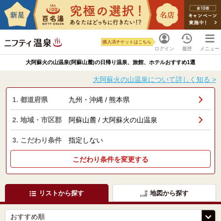
購入済チケットはこちら
ログイン
履歴
メニュー
大阿蘇火の山温泉(阿蘇山麓)の日帰り温泉、旅館、ホテルおすすめ1選
大阿蘇火の山温泉について詳しく知る >
1. 都道府県
九州・沖縄 / 熊本県
2. 地域・市区郡
阿蘇山麓 / 大阿蘇火の山温泉
3. こだわり条件
指定しない
こだわり条件を変更する
リストから探す
地図から探す