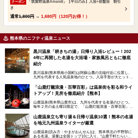
「筑紫野温泉Amandi」【平日のみ】入浴+岩盤浴 割引
クーポン
き
通常
1,800円
→
1,680円（120円お得！）
熊本県のニフティ温泉ニュース
黒川温泉「耕きちの湯」日帰り入浴レビュー！202
4年に再開した名湯を大浴場・家族風呂ともに徹底
紹介
黒川温泉(熊本県南小国町)は阿蘇山麓の北端付近に位置し、
九州を代表する人気温泉地のひとつ。入浴手形が大ヒット
し、各宿の趣の異なる露天風呂をめぐることで知られていま
す。
「山鹿灯籠浪漫・百華百彩」は温泉街を彩る和ライ
トアップ！見所を徹底紹介【熊本】
中でも「耕きち(こうきち)の湯」は露天風呂を持たないもの
の、風情ある内湯を楽しめる日帰り温泉施設。自然災害によ
山鹿温泉(熊本県山鹿市)は、九州を代表する名湯のひとつ。
り一度廃業しましたが、2024年10月に営業再開。数多くの
毎年２月の金土曜日限定で、「山鹿灯籠浪漫・百華百彩」
温泉ファンに注目される名湯です。
（やまがとうろうろまん・ひゃっかひゃくさい）が開催され
ます。和傘や竹、ろうそくなどを用いて、和情緒たっぷりの
山鹿温泉立ち寄り湯＆日帰り温泉10選！熊本の名湯
ライトアップが無料で楽しめます。
を地元九州温泉ライターが厳選
今回は再開した耕きちの湯を訪問し、全浴室(男女別大浴
2025年は、2月7～8日・14～15日・21～22日・28～3月1
場・家族風呂)を徹底紹介します！
山鹿温泉(読み方：やまがおんせん)は、熊本県北の平野部に
日、の合計8日間開催。今回は地元九州在住の筆者が、その
ある名湯。湯量は全国トップ10に入り、“山鹿千軒たらいな
見所を徹底紹介。併せて、その他イベントや立ち寄り湯も併