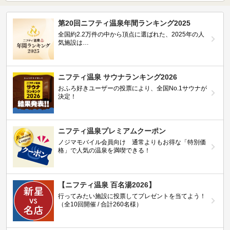
第20回ニフティ温泉年間ランキング2025
全国約2.2万件の中から頂点に選ばれた、2025年の人
気施設は…
ニフティ温泉 サウナランキング2026
おふろ好きユーザーの投票により、全国No.1サウナが
決定！
ニフティ温泉プレミアムクーポン
ノジマモバイル会員向け 通常よりもお得な「特別価
格」で人気の温泉を満喫できる！
【ニフティ温泉 百名湯2026】
行ってみたい施設に投票してプレゼントを当てよう！
（全10回開催 / 合計260名様）