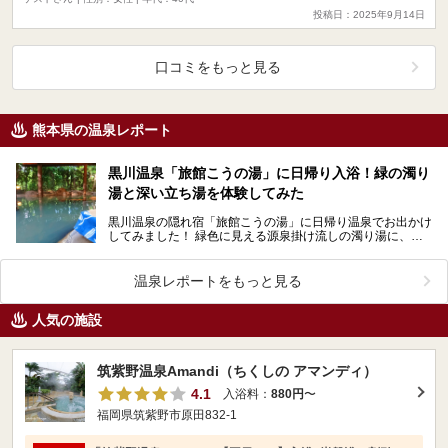
投稿日：2025年9月14日
口コミをもっと見る
熊本県の温泉レポート
黒川温泉「旅館こうの湯」に日帰り入浴！緑の濁り
湯と深い立ち湯を体験してみた
黒川温泉の隠れ宿「旅館こうの湯」に日帰り温泉でお出かけ
してみました！ 緑色に見える源泉掛け流しの濁り湯に、日
本一深い立ち湯。さあいったいどんなところなのでしょ…
温泉レポートをもっと見る
人気の施設
筑紫野温泉Amandi（ちくしの アマンディ）
4.1
入浴料：
880円
〜
福岡県筑紫野市原田832-1