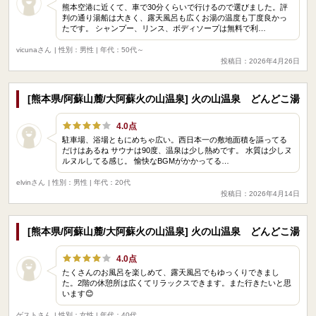
熊本空港に近くて、車で30分くらいで行けるので選びました。評
判の通り湯船は大きく、露天風呂も広くお湯の温度も丁度良かっ
たです。 シャンプー、リンス、ボディソープは無料で利…
vicunaさん
| 性別：男性 | 年代：50代～
投稿日：2026年4月26日
[熊本県/阿蘇山麓/大阿蘇火の山温泉] 火の山温泉 どんどこ湯
4.0点
駐車場、浴場ともにめちゃ広い。西日本一の敷地面積を謳ってる
だけはあるね サウナは90度、温泉は少し熱めです。 水質は少しヌ
ルヌルしてる感じ。 愉快なBGMがかかってる…
elvinさん
| 性別：男性 | 年代：20代
投稿日：2026年4月14日
[熊本県/阿蘇山麓/大阿蘇火の山温泉] 火の山温泉 どんどこ湯
4.0点
たくさんのお風呂を楽しめて、露天風呂でもゆっくりできまし
た。2階の休憩所は広くてリラックスできます。また行きたいと思
います😊
ゲストさん
| 性別：女性 | 年代：40代