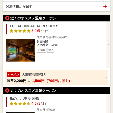
関連情報から探す
近くのオススメ温泉クーポン
THE ACONCAGUA RESORTS
5.0点
/ 2 件
熊本県 / 阿蘇郡南阿蘇村
営業時間
入浴料金 2,000円～
日帰り
宿泊
大浴場利用割引き
クーポン
通常
2,200円
→
1,500円（700円お得！）
近くのオススメ温泉クーポン
亀の井ホテル 阿蘇
4.5点
/ 2 件
熊本県 / 阿蘇市