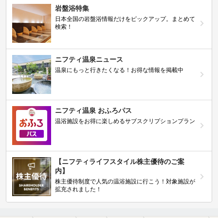
岩盤浴特集
日本全国の岩盤浴情報だけをピックアップ。まとめて
検索！
ニフティ温泉ニュース
温泉にもっと行きたくなる！お得な情報を掲載中
ニフティ温泉 おふろパス
温浴施設をお得に楽しめるサブスクリプションプラン
【ニフティライフスタイル株主優待のご案
内】
株主優待制度で人気の温浴施設に行こう！対象施設が
拡充されました！