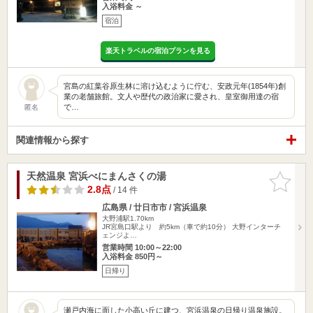
入浴料金 ～
宿泊
楽天トラベルの宿泊プランを見る
宮島の紅葉谷原生林に溶け込むように佇む、安政元年(1854年)創
業の老舗旅館。文人や歴代の政治家に愛され、皇室御用達の宿
で…
匿名
関連情報から探す
天然温泉 宮浜べにまんさくの湯
お気に入
りに追加
2.8点
/ 14 件
広島県 / 廿日市市 / 宮浜温泉
大野浦駅1.70km
JR宮島口駅より 約5km（車で約10分） 大野インターチ
ェンジよ…
営業時間 10:00～22:00
入浴料金 850円～
日帰り
瀬戸内海に面した小高い丘に建つ、宮浜温泉の日帰り温泉施設。