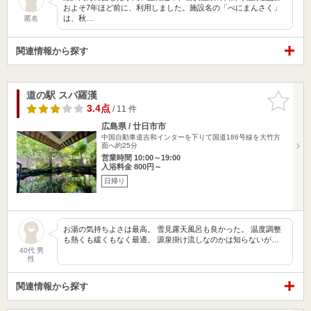
およそ7年ほど前に、利用しました。施設名の「べにまんさく」
は、秋…
匿名
関連情報から探す
道の駅 スパ羅漢
お気に入
りに追加
3.4点
/ 11 件
広島県 / 廿日市市
中国自動車道吉和インターを下りて国道186号線を大竹方
面へ約25分
営業時間 10:00～19:00
入浴料金 800円～
日帰り
お湯の気持ちよさは最高。 雪見露天風呂も良かった。 温度調整
も熱くも緩くもなく最適。 源泉掛け流しなのかは知らないが…
40代 男
性
関連情報から探す