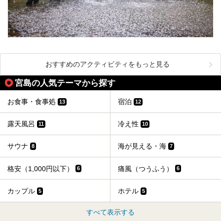
おすすめのアクティビティをもっと見る
宮島の人気テーマから探す
お食事・食事処
宿泊
13
12
露天風呂
冷え性
11
10
サウナ
海が見える・海
8
7
格安（1,000円以下）
痛風（つうふう）
6
6
カップル
ホテル
5
5
すべて表示する