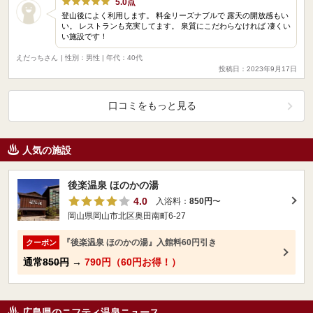
5.0点
登山後によく利用します。 料金リーズナブルで 露天の開放感もい
い。 レストランも充実してます。 泉質にこだわらなければ 凄くい
い施設です！
えだっちさん
| 性別：男性 | 年代：40代
投稿日：2023年9月17日
口コミをもっと見る
人気の施設
後楽温泉 ほのかの湯
4.0
入浴料：
850円
〜
岡山県岡山市北区奥田南町6-27
『後楽温泉 ほのかの湯』入館料60円引き
クーポン
通常
850円
→
790円（60円お得！）
広島県のニフティ温泉ニュース