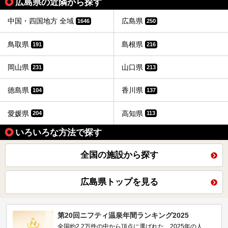
広島県の近隣から探す
中国・四国地方 全域
広島県
1646
250
鳥取県
島根県
191
216
岡山県
山口県
231
213
徳島県
香川県
104
137
愛媛県
高知県
204
113
いろいろな方法で探す
全国の施設から探す
広島県トップを見る
第20回ニフティ温泉年間ランキング2025
全国約2.2万件の中から頂点に選ばれた、2025年の人