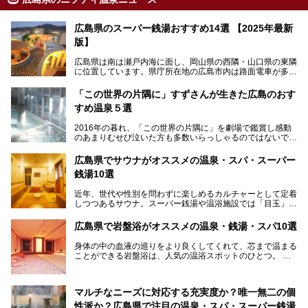
広島県のスーパー銭湯おすすめ14選 【2025年最新
版】
広島県は南は瀬戸内海に面し、岡山県の西隣・山口県の東隣
に位置しています。県庁所在地の広島市内は路面電車が多数
走る風景でも知られています。
厳島神社と原爆ドームの2つの世界文化遺産があり、年間を
「この世界の片隅に」すずさんが生きた広島のおす
通して多数の観光客が訪れます。工業都市として栄えた呉市
すめ温泉５選
や、坂の町・尾道市など、ゆっくり訪れたい町や観光スポッ
トがいっぱいの魅力的な県です。全国生産量1位のかきやレ
2016年の暮れ、「この世界の片隅に」を劇場で鑑賞し感動
モン、全国にファンが多い広島風お好み焼きなどのグルメも
のあまりむせび泣いた方も多数いらっしゃるのではないでし
充実。
ょうか。
温泉施設も多彩です。今回は、広島県でおすすめのスーパー
あの夏のヒロシマを生きた主人公すずさんの笑顔が、今もど
銭湯をご紹介します。
広島県でサウナがオススメの温泉・スパ・スーパー
こかに輝きつづけていることをふと思い浮かべます。
銭湯10選
そんな映画の舞台となった広島県呉市を中心に、広島のおす
すめ温泉施設をご紹介します！
近年、世代や性別を問わずに楽しめるカルチャーとして定着
しつつあるサウナ。スーパー銭湯や温浴施設では「目玉」と
して積極的にアピールしているお店も数多くあります。じん
わりと身体の内部を温めて発汗を促すサウナは、リフレッシ
広島県で岩盤浴がオススメの温泉・銭湯・スパ10選
ュ効果はもちろん、代謝が高まり健康や美容にも良い影響が
期待されます。今回はそんなサウナにこだわった、広島県内
身体の中の血液の巡りをより良くしてくれて、芯まで温まる
のオススメ温泉・銭湯・スパ10ヶ所を紹介させていただき
ことができる岩盤浴は、人気の温浴スポットのひとつ。
ます。
いつもよりも疲れた時や、心身共に癒されたい時にはおすす
めの場所です。
ここでは、温泉や銭湯と一緒に岩盤浴が楽しむことができ
マルチなニーズに対応する充実度か？唯一無二の個
る、広島県でオススメの温泉・銭湯・スパをご紹介していき
ます！
性派か？広島県で注目の温泉・スパ・スーパー銭湯