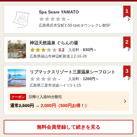
1
Spa Seare YAMATO
-
広島県呉市宝町2-50 ゆめタウンレクレ館5F
2
神辺天然温泉 ぐらんの湯
3.2
入浴料：
830円～
広島県福山市神辺町新道上2-10-26
3
リブマックスリゾート三原温泉シーフロント
-
入浴料：
1200円～
広島県三原市須波ハイツ1-1-15
日帰り入浴90分割引
クーポン
通常
2,500円
→
2,000円（500円お得！）
無料会員登録して続きを見る