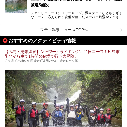
厳選5施設
ファミリーユースにコワーキング、温泉デートなどさまざま
なニーズに応えられる設備が整ったスーパー銭湯やスパも、
テーマに沿った世界観や息をのむようなオーシャンビューと
いった個性が魅力の温泉も、どちらも充実している広島県。
今回は、そんな広島県にある温浴施設のなかから、筆者が
ニフティ温泉ニュースTOPへ
「一度訪ねてみたい」と気になっている魅力的な施設を5件
ピックアップして紹介します。
おすすめのアクティビティ情報
※2021/07/30時点の情報です。
【広島・湯来温泉】シャワークライミング、半日コース！広島市
街地から車で1時間の秘境で行う大冒険。
広島県 広島市佐伯区湯来町多田2563-1 湯来ロッジ隣