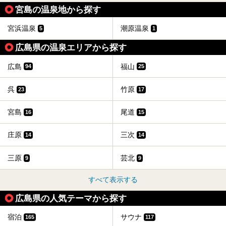
宮島の温泉地から探す
宮浜温泉
潮原温泉
5
1
広島県の温泉エリアから探す
広島
福山
94
25
呉
竹原
23
17
宮島
尾道
16
15
庄原
三次
14
14
三原
芸北
9
9
すべて表示する
広島県の人気テーマから探す
宿泊
サウナ
165
117