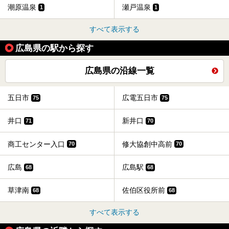
潮原温泉
瀬戸温泉
1
1
すべて表示する
広島県の駅から探す
広島県の沿線一覧
五日市
広電五日市
75
75
井口
新井口
71
70
商工センター入口
修大協創中高前
70
70
広島
広島駅
68
68
草津南
佐伯区役所前
68
68
すべて表示する