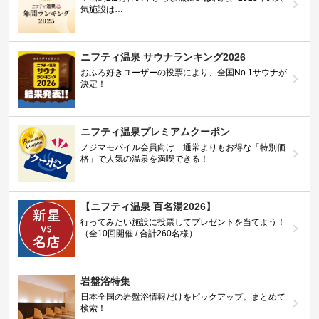
気施設は…
ニフティ温泉 サウナランキング2026
おふろ好きユーザーの投票により、全国No.1サウナが
決定！
ニフティ温泉プレミアムクーポン
ノジマモバイル会員向け 通常よりもお得な「特別価
格」で人気の温泉を満喫できる！
【ニフティ温泉 百名湯2026】
行ってみたい施設に投票してプレゼントを当てよう！
（全10回開催 / 合計260名様）
岩盤浴特集
日本全国の岩盤浴情報だけをピックアップ。まとめて
検索！