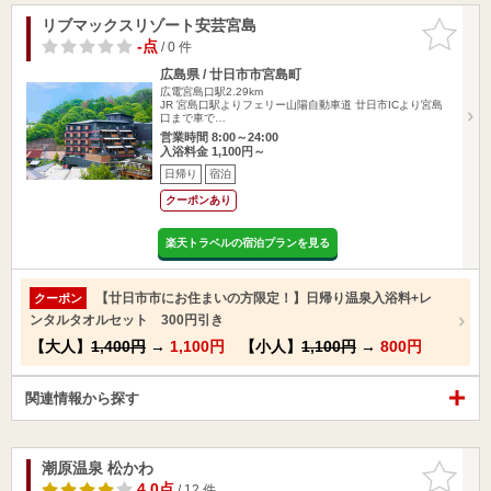
リブマックスリゾート安芸宮島
お気に入
りに追加
-点
/ 0 件
広島県 / 廿日市市宮島町
広電宮島口駅2.29km
JR 宮島口駅よりフェリー山陽自動車道 廿日市ICより宮島
口まで車で…
営業時間 8:00～24:00
入浴料金 1,100円～
日帰り
宿泊
クーポンあり
楽天トラベルの宿泊プランを見る
【廿日市市にお住まいの方限定！】日帰り温泉入浴料+レ
クーポン
ンタルタオルセット 300円引き
【大人】
1,400円
→
1,100円
【小人】
1,100円
→
800円
関連情報から探す
潮原温泉 松かわ
お気に入
りに追加
4.0点
/ 12 件