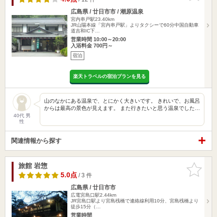
広島県 / 廿日市市 / 潮原温泉
宮内串戸駅23.40km
JR山陽本線「宮内串戸駅」よりタクシーで60分中国自動車
道吉和IC下…
営業時間 10:00～20:00
入浴料金 700円～
宿泊
楽天トラベルの宿泊プランを見る
山のなかにある温泉で、とにかく大きいです。 きれいで、お風呂
からは最高の景色が見えます。 また行きたいと思う温泉でした…
40代 男
性
関連情報から探す
旅館 岩惣
お気に入
りに追加
5.0点
/ 3 件
広島県 / 廿日市市
広電宮島口駅2.44km
JR宮島口駅より宮島桟橋で連絡線利用10分、宮島桟橋より
徒歩15分（…
営業時間