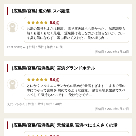
[広島県/宮島] 道の駅 スパ羅漢
5.0点
お湯の気持ちよさは最高。 雪見露天風呂も良かった。 温度調整も
熱くも緩くもなく最適。 源泉掛け流しなのかは知らないが、カル
キ臭も気にならず、落ち着いて入れた。 洗い場も自…
east.shiftさん
| 性別：男性 | 年代：40代
投稿日：2025年1月13日
[広島県/宮島/宮浜温泉] 宮浜グランドホテル
5.0点
とにかくマルミエロテンからの眺めが 最高すぎます！ まるで海の
中につかって宮島を 眺めてるような感覚。 泉質も弱炭酸泉でスベ
スベして 気持ちいいです。 受け付けでチ…
えだっちさん
| 性別：男性 | 年代：40代
投稿日：2023年9月17日
[広島県/宮島/宮浜温泉] 天然温泉 宮浜べにまんさくの湯