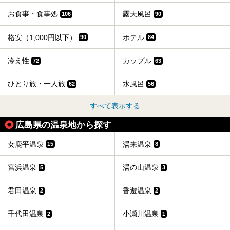
お食事・食事処
露天風呂
106
90
格安（1,000円以下）
ホテル
90
84
冷え性
カップル
72
63
ひとり旅・一人旅
水風呂
62
56
すべて表示する
広島県の温泉地から探す
女鹿平温泉
湯来温泉
15
8
宮浜温泉
湯の山温泉
5
3
君田温泉
香遊温泉
2
2
千代田温泉
小瀬川温泉
2
1