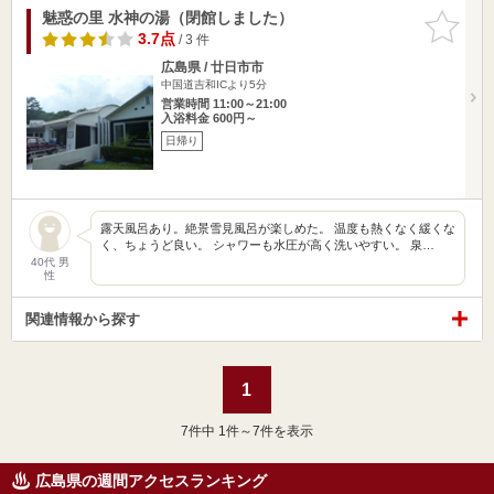
魅惑の里 水神の湯（閉館しました）
お気に入
りに追加
3.7点
/ 3 件
広島県 / 廿日市市
中国道吉和ICより5分
営業時間 11:00～21:00
入浴料金 600円～
日帰り
露天風呂あり。絶景雪見風呂が楽しめた。 温度も熱くなく緩くな
く、ちょうど良い。 シャワーも水圧が高く洗いやすい。 泉…
40代 男
性
関連情報から探す
1
7
件中 1件～7件を表示
広島県の週間アクセスランキング