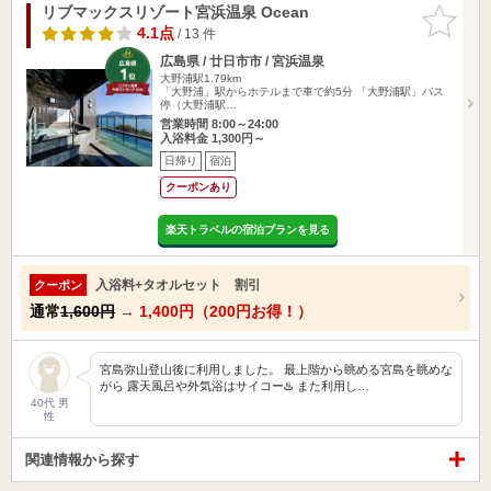
リブマックスリゾート宮浜温泉 Ocean
お気に入
りに追加
4.1点
/ 13 件
広島県 / 廿日市市 / 宮浜温泉
大野浦駅1.79km
「大野浦」駅からホテルまで車で約5分 「大野浦駅」バス
停（大野浦駅…
営業時間 8:00～24:00
入浴料金 1,300円～
日帰り
宿泊
クーポンあり
楽天トラベルの宿泊プランを見る
入浴料+タオルセット 割引
クーポン
通常
1,600円
→
1,400円（200円お得！）
宮島弥山登山後に利用しました。 最上階から眺める宮島を眺めな
がら 露天風呂や外気浴はサイコー♨️ また利用し…
40代 男
性
関連情報から探す