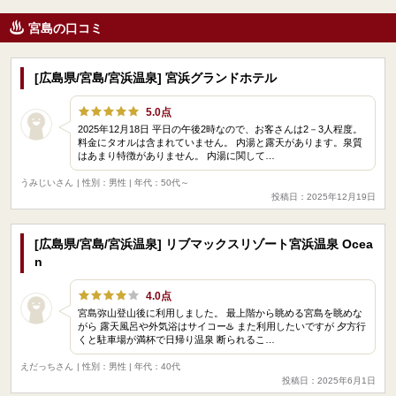
宮島の口コミ
[広島県/宮島/宮浜温泉] 宮浜グランドホテル
5.0点
2025年12月18日 平日の午後2時なので、お客さんは2－3人程度。
料金にタオルは含まれていません。 内湯と露天があります。泉質
はあまり特徴がありません。 内湯に関して…
うみじいさん
| 性別：男性 | 年代：50代～
投稿日：2025年12月19日
[広島県/宮島/宮浜温泉] リブマックスリゾート宮浜温泉 Ocea
n
4.0点
宮島弥山登山後に利用しました。 最上階から眺める宮島を眺めな
がら 露天風呂や外気浴はサイコー♨️ また利用したいですが 夕方行
くと駐車場が満杯で日帰り温泉 断られるこ…
えだっちさん
| 性別：男性 | 年代：40代
投稿日：2025年6月1日