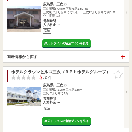
広島県 / 三次市
三良坂駅5.95km
下和知駅1.57km
三次東ICよりお車にて3分、 三次ICよりお車で約１０
分、庄原ICよ…
営業時間
入浴料金 ～
宿泊
楽天トラベルの宿泊プランを見る
関連情報から探す
ホテルクラウンヒルズ三次（ＢＢＨホテルグループ）
お気に入
りに追加
-点
/ 0 件
広島県 / 三次市
三良坂駅9.31km
三次駅826m
三次ICより車で1分
営業時間
入浴料金 ～
宿泊
楽天トラベルの宿泊プランを見る