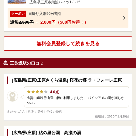
広島県三原市須波ハイツ1-1-15
日帰り入浴90分割引
クーポン
通常
2,500円
→
2,000円（500円お得！）
無料会員登録して続きを見る
三良坂駅の口コミ
[広島県/庄原/庄原さくら温泉] 桜花の郷 ラ・フォーレ庄原
4.0点
比婆山連峰雪山登山後に利用しました。 パインアメの湯が楽しか
った。
えだっちさん
| 性別：男性 | 年代：40代
投稿日：2025年1月20日
[広島県/庄原] 鮎の里公園 高瀬の湯