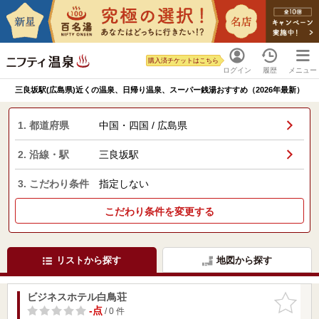
購入済チケットはこちら
ログイン
履歴
メニュー
三良坂駅(広島県)近くの温泉、日帰り温泉、スーパー銭湯おすすめ（2026年最新）
1. 都道府県
中国・四国 / 広島県
2. 沿線・駅
三良坂駅
3. こだわり条件
指定しない
こだわり条件を変更する
リストから探す
地図から探す
ビジネスホテル白鳥荘
お気に入
りに追加
-点
/ 0 件