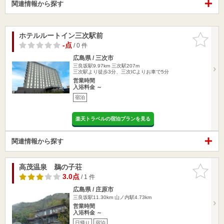
関連情報から探す
ホテルルートイン三次駅前
お気に入
りに追加
-点
/ 0 件
広島県 / 三次市
三良坂駅9.97km
三次駅207m
三次駅より徒歩3分、三次ICよりお車で5分
営業時間
入浴料金 ～
宿泊
楽天トラベルの宿泊プランを見る
関連情報から探す
高茂温泉 鵜の子荘
お気に入
りに追加
3.0点
/ 1 件
広島県 / 庄原市
三良坂駅11.30km
山ノ内駅4.73km
営業時間
入浴料金 ～
日帰り
宿泊