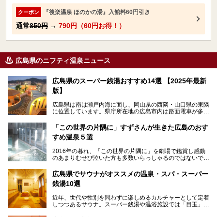
『後楽温泉 ほのかの湯』入館料60円引き
クーポン
通常
850円
→
790円（60円お得！）
広島県のニフティ温泉ニュース
広島県のスーパー銭湯おすすめ14選 【2025年最新
版】
広島県は南は瀬戸内海に面し、岡山県の西隣・山口県の東隣
に位置しています。県庁所在地の広島市内は路面電車が多数
走る風景でも知られています。
厳島神社と原爆ドームの2つの世界文化遺産があり、年間を
「この世界の片隅に」すずさんが生きた広島のおす
通して多数の観光客が訪れます。工業都市として栄えた呉市
すめ温泉５選
や、坂の町・尾道市など、ゆっくり訪れたい町や観光スポッ
トがいっぱいの魅力的な県です。全国生産量1位のかきやレ
2016年の暮れ、「この世界の片隅に」を劇場で鑑賞し感動
モン、全国にファンが多い広島風お好み焼きなどのグルメも
のあまりむせび泣いた方も多数いらっしゃるのではないでし
充実。
ょうか。
温泉施設も多彩です。今回は、広島県でおすすめのスーパー
あの夏のヒロシマを生きた主人公すずさんの笑顔が、今もど
銭湯をご紹介します。
広島県でサウナがオススメの温泉・スパ・スーパー
こかに輝きつづけていることをふと思い浮かべます。
銭湯10選
そんな映画の舞台となった広島県呉市を中心に、広島のおす
すめ温泉施設をご紹介します！
近年、世代や性別を問わずに楽しめるカルチャーとして定着
しつつあるサウナ。スーパー銭湯や温浴施設では「目玉」と
して積極的にアピールしているお店も数多くあります。じん