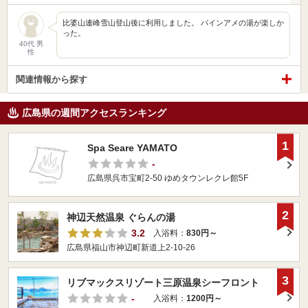
比婆山連峰雪山登山後に利用しました。 パインアメの湯が楽しか
った。
40代 男
性
関連情報から探す
広島県の週間アクセスランキング
1
Spa Seare YAMATO
-
広島県呉市宝町2-50 ゆめタウンレクレ館5F
2
神辺天然温泉 ぐらんの湯
3.2
入浴料：
830円～
広島県福山市神辺町新道上2-10-26
3
リブマックスリゾート三原温泉シーフロント
-
入浴料：
1200円～