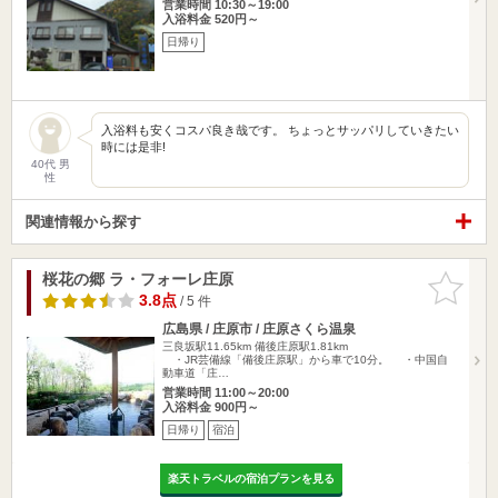
営業時間 10:30～19:00
入浴料金 520円～
日帰り
入浴料も安くコスパ良き哉です。 ちょっとサッパリしていきたい
時には是非!
40代 男
性
関連情報から探す
桜花の郷 ラ・フォーレ庄原
お気に入
りに追加
3.8点
/ 5 件
広島県 / 庄原市 / 庄原さくら温泉
三良坂駅11.65km
備後庄原駅1.81km
・JR芸備線「備後庄原駅」から車で10分。 ・中国自
動車道「庄…
営業時間 11:00～20:00
入浴料金 900円～
日帰り
宿泊
楽天トラベルの宿泊プランを見る