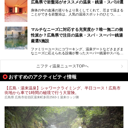
わりと身体の内部を温めて発汗を促すサウナは、リフレッシ
広島県で岩盤浴がオススメの温泉・銭湯・スパ10選
ュ効果はもちろん、代謝が高まり健康や美容にも良い影響が
期待されます。今回はそんなサウナにこだわった、広島県内
身体の中の血液の巡りをより良くしてくれて、芯まで温まる
のオススメ温泉・銭湯・スパ10ヶ所を紹介させていただき
ことができる岩盤浴は、人気の温浴スポットのひとつ。
ます。
いつもよりも疲れた時や、心身共に癒されたい時にはおすす
めの場所です。
ここでは、温泉や銭湯と一緒に岩盤浴が楽しむことができ
マルチなニーズに対応する充実度か？唯一無二の個
る、広島県でオススメの温泉・銭湯・スパをご紹介していき
ます！
性派か？広島県で注目の温泉・スパ・スーパー銭湯
厳選5施設
ファミリーユースにコワーキング、温泉デートなどさまざま
なニーズに応えられる設備が整ったスーパー銭湯やスパも、
テーマに沿った世界観や息をのむようなオーシャンビューと
いった個性が魅力の温泉も、どちらも充実している広島県。
今回は、そんな広島県にある温浴施設のなかから、筆者が
ニフティ温泉ニュースTOPへ
「一度訪ねてみたい」と気になっている魅力的な施設を5件
ピックアップして紹介します。
おすすめのアクティビティ情報
※2021/07/30時点の情報です。
【広島・湯来温泉】シャワークライミング、半日コース！広島市
街地から車で1時間の秘境で行う大冒険。
広島県 広島市佐伯区湯来町多田2563-1 湯来ロッジ隣