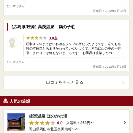
ぴいすけさん
投稿日：2012年1月28日
[広島県/庄原] 高茂温泉 鵜の子荘
3.0点
昭和４２年まではいわゆるランプの宿だったようです。今でも当
時の雰囲気とあまりかわっていないようで、本当に山の中の一軒
宿、まわりには何もないところです。 お風呂は改築したの…
ぴいすけさん
投稿日：2012年1月28日
口コミをもっと見る
人気の施設
後楽温泉 ほのかの湯
4.0
入浴料：
850円
〜
岡山県岡山市北区奥田南町6-27