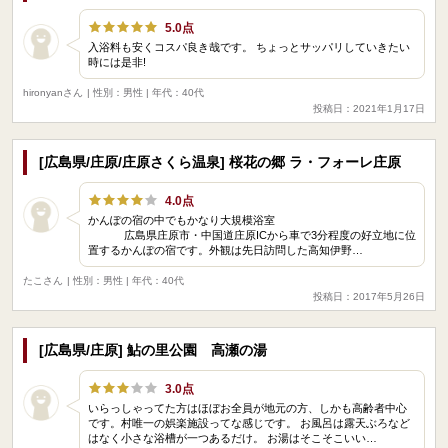
5.0点
入浴料も安くコスパ良き哉です。 ちょっとサッパリしていきたい
時には是非!
hironyanさん
| 性別：男性 | 年代：40代
投稿日：2021年1月17日
[広島県/庄原/庄原さくら温泉] 桜花の郷 ラ・フォーレ庄原
4.0点
かんぽの宿の中でもかなり大規模浴室
広島県庄原市・中国道庄原ICから車で3分程度の好立地に位
置するかんぽの宿です。外観は先日訪問した高知伊野…
たこさん
| 性別：男性 | 年代：40代
投稿日：2017年5月26日
[広島県/庄原] 鮎の里公園 高瀬の湯
3.0点
いらっしゃってた方はほぼお全員が地元の方、しかも高齢者中心
です。村唯一の娯楽施設ってな感じです。 お風呂は露天ぶろなど
はなく小さな浴槽が一つあるだけ。 お湯はそこそこいい…