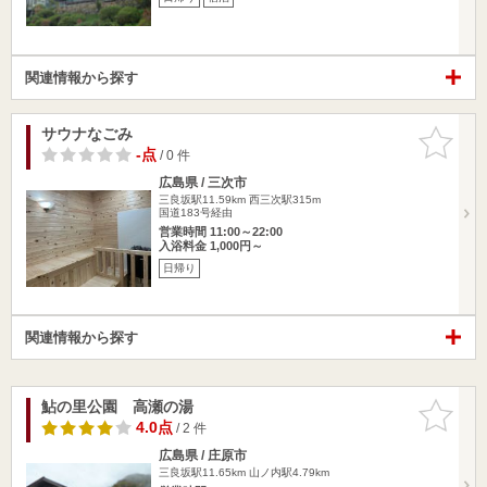
関連情報から探す
サウナなごみ
お気に入
りに追加
-点
/ 0 件
広島県 / 三次市
三良坂駅11.59km
西三次駅315m
国道183号経由
営業時間 11:00～22:00
入浴料金 1,000円～
日帰り
関連情報から探す
鮎の里公園 高瀬の湯
お気に入
りに追加
4.0点
/ 2 件
広島県 / 庄原市
三良坂駅11.65km
山ノ内駅4.79km